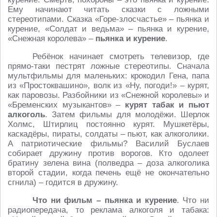
Ему начинают читать сказки с ложными
стереотипами. Сказка «Горе-злосчастье» – пьянка и
курение, «Солдат и ведьма» – пьянка и курение,
«Снежная королева» –
пьянка и курение
.
Ребёнок начинает смотреть телевизор, где
прямо-таки пестрят ложные стереотипы. Сначала
мультфильмы для маленьких: крокодил Гена, папа
из «Простоквашино», волк из «Ну, погоди!» – курят,
как паровозы. Разбойники из «Снежной королевы» и
«Бременских музыкантов» –
курят табак и пьют
алкоголь
. Затем фильмы для молодёжи. Шерлок
Холмс, Штирлиц постоянно курят. Мушкетёры,
каскадёры, пираты, солдаты – пьют, как алкоголики.
А патриотические фильмы? Василий Буслаев
собирает дружину против ворогов. Кто одолеет
братину зелена вина (полведра – доза алкоголика
второй стадии, когда печень ещё не окончательно
сгнила) – годится в дружину.
Что ни фильм – пьянка и курение
. Что ни
радиопередача, то реклама алкоголя и табака: