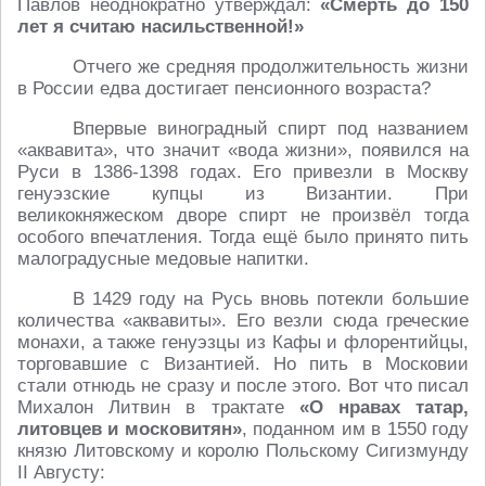
Павлов неоднократно утверждал:
«Смерть до 150
лет я считаю насильственной!»
Отчего же средняя продолжительность жизни
в России едва достигает пенсионного возраста?
Впервые виноградный спирт под названием
«аквавита», что значит «вода жизни», появился на
Руси в 1386-1398 годах. Его привезли в Москву
генуэзские купцы из Византии. При
великокняжеском дворе спирт не произвёл тогда
особого впечатления. Тогда ещё было принято пить
малоградусные медовые напитки.
В 1429 году на Русь вновь потекли большие
количества «аквавиты». Его везли сюда греческие
монахи, а также генуэзцы из Кафы и флорентийцы,
торговавшие с Византией. Но пить в Московии
стали отнюдь не сразу и после этого. Вот что писал
Михалон Литвин в трактате
«О нравах татар,
литовцев и московитян»
, поданном им в 1550 году
князю Литовскому и королю Польскому Сигизмунду
II Августу: