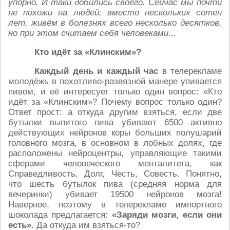
упорно. И таки добились своего. Сейчас мы почти
не похожи на людей; вместо нескольких сотен
лет, живём в болезнях всего несколько десятков,
но при этом считаем себя человеками...
Кто идёт за «Клинским»?
Каждый день и каждый час
в телерекламе
молодёжь в похотливо-развязной манере упивается
пивом, и её интересует только один вопрос: «Кто
идёт за «Клинским»? Почему вопрос только один?
Ответ прост: а откуда другим взяться, если две
бутылки выпитого пива убивают 6500 активно
действующих нейронов коры больших полушарий
головного мозга, в основном в лобных долях, где
расположены нейроцентры, управляющие такими
сферами человеческого менталитета, как
Справедливость, Долг, Честь, Совесть. Понятно,
что шесть бутылок пива (средняя норма для
вечеринки) убивает 19500 нейронов мозга!
Наверное, поэтому в телерекламе импортного
шоколада предлагается:
«Заряди мозги, если они
есть»
. Да откуда им взяться-то?