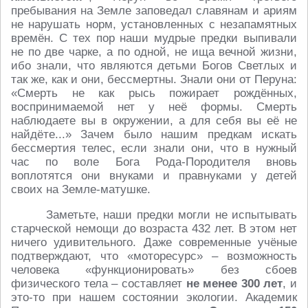
пребывания на Земле заповедал славянам и ариям
не нарушать норм, установленных с незапамятных
времён. С тех пор наши мудрые предки выпивали
не по две чарке, а по одной, не ища вечной жизни,
ибо знали, что являются детьми Богов Светлых и
так же, как и они, бессмертны. Знали они от Перуна:
«Смерть не как рысь пожирает рождённых,
воспринимаемой нет у неё формы. Смерть
наблюдаете вы в окружении, а для себя вы её не
найдёте...» Зачем было нашим предкам искать
бессмертия телес, если знали они, что в нужный
час по воле Бога Рода-Породителя вновь
воплотятся они внуками и правнуками у детей
своих на Земле-матушке.
Заметьте, наши предки могли не испытывать
старческой немощи до возраста 432 лет. В этом нет
ничего удивительного. Даже современные учёные
подтверждают, что «моторесурс» – возможность
человека «функционировать» без сбоев
физического тела – составляет
не менее 300 лет
, и
это-то при нашем состоянии экологии. Академик