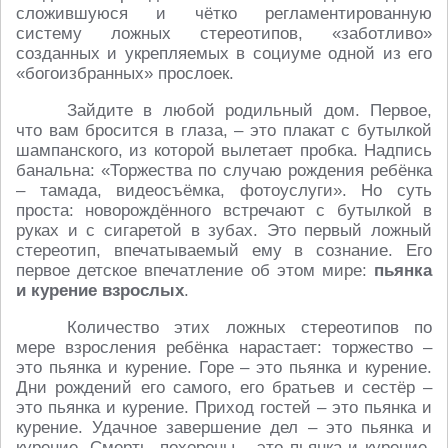
сложившуюся и чётко регламентированную
систему ложных стереотипов, «заботливо»
созданных и укрепляемых в социуме одной из его
«богоизбранных» прослоек.
Зайдите в любой родильный дом. Первое,
что вам бросится в глаза, – это плакат с бутылкой
шампанского, из которой вылетает пробка. Надпись
банальна: «Торжества по случаю рождения ребёнка
– тамада, видеосъёмка, фотоуслуги». Но суть
проста: новорождённого встречают с бутылкой в
руках и с сигаретой в зубах. Это первый ложный
стереотип, впечатываемый ему в сознание. Его
первое детское впечатление об этом мире:
пьянка
и курение взрослых
.
Количество этих ложных стереотипов по
мере взросления ребёнка нарастает: торжество –
это пьянка и курение. Горе – это пьянка и курение.
Дни рождений его самого, его братьев и сестёр –
это пьянка и курение. Приход гостей – это пьянка и
курение. Удачное завершение дел – это пьянка и
курение. Смерть, похороны – это пьянка и курение.