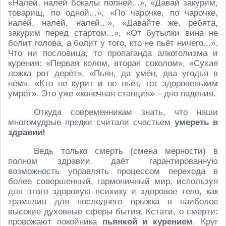
«Налей, налей бокалы полней...», «Давай закурим,
товарищ, по одной...», «По чарочке, по чарочке,
налей, налей, налей...», «Давайте же, ребята,
закурим перед стартом...», «От бутылки вина не
болит голова, а болит у того, кто не пьёт ничего...».
Что ни пословица, то пропаганда алкоголизма и
курения: «Первая колом, вторая соколом», «Сухая
ложка рот дерёт». «Пьян, да умён, два угодья в
нём», «Кто не курит и не пьёт, тот здоровеньким
умрёт». Это уже «конечная станция» – дно падения.
Откуда современникам знать, что наши
многомудрые предки считали счастьем
умереть в
здравии!
Ведь только смерть (смена мерности) в
полном здравии даёт гарантированную
возможность управлять процессом перехода в
более совершенный, гармоничный мир, используя
для этого здоровую психику и здоровое тело, как
трамплин для последнего прыжка в наиболее
высокие духовные сферы бытия. Кстати, о смерти:
провожают покойника
пьянкой и курением
. Круг