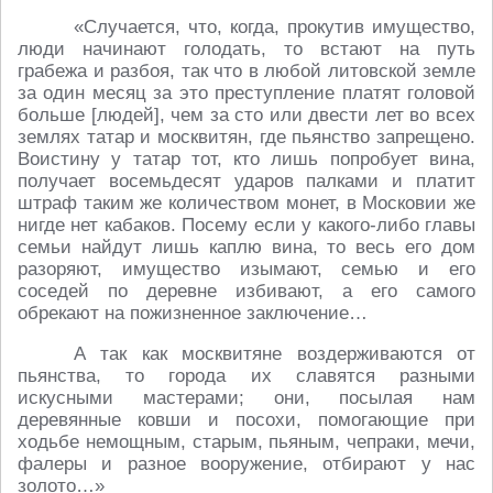
«Случается, что, когда, прокутив имущество,
люди начинают голодать, то встают на путь
грабежа и разбоя, так что в любой литовской земле
за один месяц за это преступление платят головой
больше [людей], чем за сто или двести лет во всех
землях татар и москвитян, где пьянство запрещено.
Воистину у татар тот, кто лишь попробует вина,
получает восемьдесят ударов палками и платит
штраф таким же количеством монет, в Московии же
нигде нет кабаков. Посему если у какого-либо главы
семьи найдут лишь каплю вина, то весь его дом
разоряют, имущество изымают, семью и его
соседей по деревне избивают, а его самого
обрекают на пожизненное заключение…
А так как москвитяне воздерживаются от
пьянства, то города их славятся разными
искусными мастерами; они, посылая нам
деревянные ковши и посохи, помогающие при
ходьбе немощным, старым, пьяным, чепраки, мечи,
фалеры и разное вооружение, отбирают у нас
золото…»