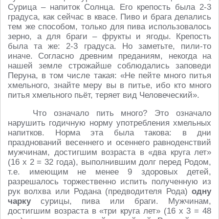
Сурица – напиток Солнца. Его крепость была 2-3
градуса, как сейчас в квасе. Пиво и брага делались
тем же способом, только для пива использовалось
зерно, а для браги – фрукты и ягоды. Крепость
была та же: 2-3 градуса. Но заметьте, пили-то
иначе. Согласно древним преданиям, некогда на
нашей земле строжайше соблюдались заповеди
Перуна, в том числе такая: «Не пейте много питья
хмельного, знайте меру вы в питье, ибо кто много
питья хмельного пьёт, теряет вид Человеческий».
Что означало пить много? Это означало
нарушить годичную норму употребления хмельных
напитков. Норма эта была такова: в дни
празднований весеннего и осеннего равноденствий
мужчинам, достигшим возраста в «два круга лет»
(16 х 2 = 32 года), выполнившим долг перед Родом,
т.е. имеющим не менее 9 здоровых детей,
разрешалось торжественно испить полученную из
рук волхва или Родана (предводителя Рода)
одну
чарку
сурицы, пива или браги. Мужчинам,
достигшим возраста в «три круга лет» (16 х 3 = 48