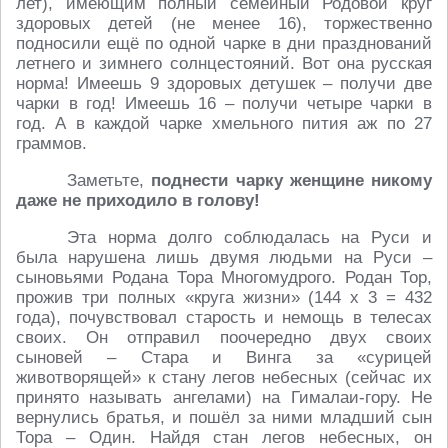
лет), имеющим полный семейный Родовой круг
здоровых детей (не менее 16), торжественно
подносили ещё по одной чарке в дни празднований
летнего и зимнего солнцестояний. Вот она русская
норма! Имеешь 9 здоровых детушек – получи две
чарки в год! Имеешь 16 – получи четыре чарки в
год. А в каждой чарке хмельного пития аж по 27
граммов.
Заметьте,
поднести чарку женщине никому
даже не приходило в голову!
Эта норма долго соблюдалась на Руси и
была нарушена лишь двумя людьми на Руси –
сыновьями Родана Тора Многомудрого. Родан Тор,
прожив три полных «круга жизни» (144 х 3 = 432
года), почувствовал старость и немощь в телесах
своих. Он отправил поочередно двух своих
сыновей – Стара и Винга за «сурицей
животворящей» к стану легов небесных (сейчас их
принято называть ангелами) на Гималаи-гору. Не
вернулись братья, и пошёл за ними младший сын
Тора – Один. Найдя стан легов небесных, он