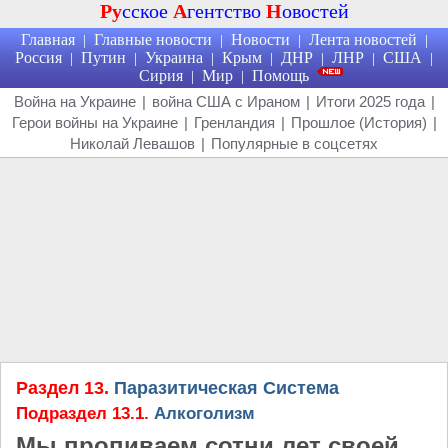
Ру
сское
А
гентство
Н
овостей
Главная
Главные новости
Новости
Лента новостей
|
|
|
|
Россия
Путин
Украина
Крым
ДНР
ЛНР
США
|
|
|
|
|
|
|
Сирия
Мир
Помощь
|
|
Война на Украине
|
война США с Ираном
|
Итоги 2025 года
|
Герои войны на Украине
|
Гренландия
|
Прошлое (История)
|
Николай Левашов
|
Популярные в соцсетях
Раздел 13.
Паразитическая Система
Подраздел 13.1.
Алкоголизм
Мы пропиваем сотни лет своей