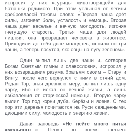
испросил у них «сурицы животворящей» для
батюшки родимого. При этом услышал от легини
сребровласой таковы слова: «Первая чаша даёт
силы, изгоняет боли, усталость и немощь. Вторая
чаша даёт веселье и вечную молодость, изгоняя
гнетущую старость. Третья чаша для людей
лишняя, она превращает человека в животное.
Приходили до тебя двое молодцев, испили по три
чаши, а теперь пасутся, яко овцы на лугу зелёном».
Один выпил лишь две чаши и, сотворив
Богам Светлым гимны и славословия, испросил у
них возвращения разума братьям своим – Стару и
Вингу, после чего вернулся с ними в отчий дом.
Родан Тор, зная древнюю меру, выпил лишь одну
чарку, ибо не искал он вечной жизни, а лишь
избавления от старческой немощи. Вторую чарку
вылил Тор под корни дуба, берёзы и ясеня. С тех
пор эти деревья почитаются на Руси священными,
дающими силу, молодость и энергию жизни.
Давая заповедь
«Не пейте много питья
хмельного...»
, Перун во время третьего