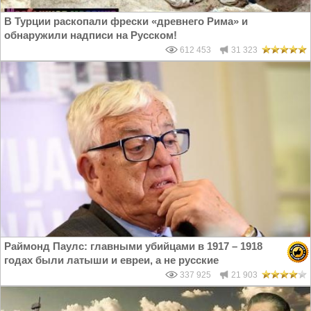
В Турции раскопали фрески «древнего Рима» и
обнаружили надписи на Русском!
612 453
31 323
Раймонд Паулс: главными убийцами в 1917 – 1918
годах были латыши и евреи, а не русские
337 925
21 903