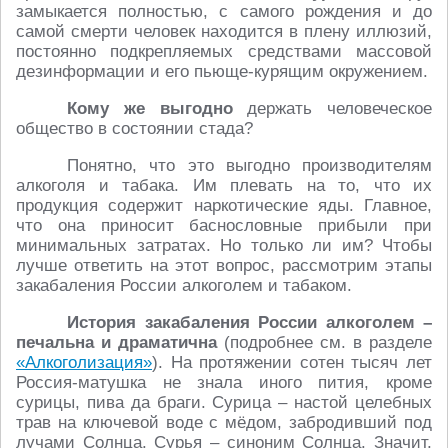
замыкается полностью, с самого рождения и до
самой смерти человек находится в плену иллюзий,
постоянно подкрепляемых средствами массовой
дезинформации и его пьюще-курящим окружением.
Кому же выгодно
держать человеческое
общество в состоянии стада?
Понятно, что это выгодно производителям
алкоголя и табака. Им плевать на то, что их
продукция содержит наркотические яды. Главное,
что она приносит баснословные прибыли при
минимальных затратах. Но только ли им? Чтобы
лучше ответить на этот вопрос, рассмотрим этапы
закабаления России алкоголем и табаком.
История закабаления России алкоголем –
печальна и драматична
(подробнее см. в разделе
«Алкоголизация»
). На протяжении сотен тысяч лет
Россия-матушка не знала иного пития, кроме
сурицы, пива да браги. Сурица – настой целебных
трав на ключевой воде с мёдом, забродивший под
лучами Солнца. Сурья – синоним Солнца. Значит,