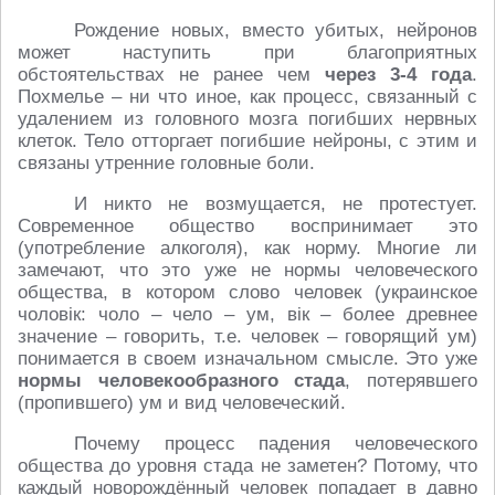
Рождение новых, вместо убитых, нейронов
может наступить при благоприятных
обстоятельствах не ранее чем
через 3-4 года
.
Похмелье – ни что иное, как процесс, связанный с
удалением из головного мозга погибших нервных
клеток. Тело отторгает погибшие нейроны, с этим и
связаны утренние головные боли.
И никто не возмущается, не протестует.
Современное общество воспринимает это
(употребление алкоголя), как норму. Многие ли
замечают, что это уже не нормы человеческого
общества, в котором слово человек (украинское
чоловiк: чоло – чело – ум, вiк – более древнее
значение – говорить, т.е. человек – говорящий ум)
понимается в своем изначальном смысле. Это уже
нормы человекообразного стада
, потерявшего
(пропившего) ум и вид человеческий.
Почему процесс падения человеческого
общества до уровня стада не заметен? Потому, что
каждый новорождённый человек попадает в давно