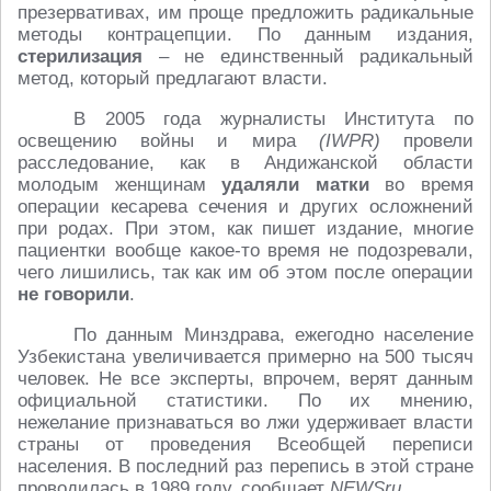
презервативах, им проще предложить радикальные
методы контрацепции. По данным издания,
стерилизация
– не единственный радикальный
метод, который предлагают власти.
В 2005 года журналисты Института по
освещению войны и мира
(IWPR)
провели
расследование, как в Андижанской области
молодым женщинам
удаляли матки
во время
операции кесарева сечения и других осложнений
при родах. При этом, как пишет издание, многие
пациентки вообще какое-то время не подозревали,
чего лишились, так как им об этом после операции
не говорили
.
По данным Минздрава, ежегодно население
Узбекистана увеличивается примерно на 500 тысяч
человек. Не все эксперты, впрочем, верят данным
официальной статистики. По их мнению,
нежелание признаваться во лжи удерживает власти
страны от проведения Всеобщей переписи
населения. В последний раз перепись в этой стране
проводилась в 1989 году, сообщает
NEWSru
.