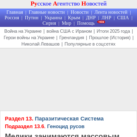
Ру
сское
А
гентство
Н
овостей
Главная
Главные новости
Новости
Лента новостей
|
|
|
|
Россия
Путин
Украина
Крым
ДНР
ЛНР
США
|
|
|
|
|
|
|
Сирия
Мир
Помощь
|
|
Война на Украине
|
война США с Ираном
|
Итоги 2025 года
|
Герои войны на Украине
|
Гренландия
|
Прошлое (История)
|
Николай Левашов
|
Популярные в соцсетях
Раздел 13.
Паразитическая Система
Подраздел 13.6.
Геноцид русов
Медики занимаются массовым