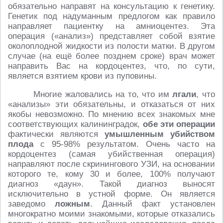
обязательно направят на консультацию к генетику.
Генетик под надуманным предлогом как правило
направляет пациентку на амниоцентез. Эта
операция («анализ») представляет собой взятие
околоплодной жидкости из полости матки. В другом
случае (на ещё более позднем сроке) врач может
направить Вас на кордоцентез, что, по сути,
является взятием крови из пуповины.
Многие жаловались на то, что им
лгали
, что
«анализы» эти обязательны, и отказаться от них
якобы невозможно. По мнению всех знакомых мне
соответствующих калининградок,
обе эти операции
фактически являются
умышленным убийством
плода
с 95-98% результатом. Очень часто на
кордоцентез (самая убийственная операция)
направляют после скринингового УЗИ, на основании
которого те, кому 30 и более, 100% получают
диагноз «даун». Такой диагноз выносят
исключительно в устной форме. Он является
заведомо
ложным
. Данный факт установлен
многократно моими знакомыми, которые отказались