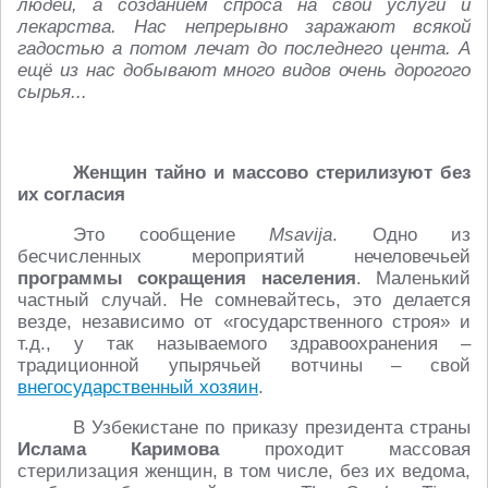
людей, а созданием спроса на свои услуги и
лекарства. Нас непрерывно заражают всякой
гадостью а потом лечат до последнего цента. А
ещё из нас добывают много видов очень дорогого
сырья...
Женщин тайно и массово стерилизуют без
их согласия
Это сообщение
Msavija
. Одно из
бесчисленных мероприятий нечеловечьей
программы сокращения населения
. Маленький
частный случай. Не сомневайтесь, это делается
везде, независимо от «государственного строя» и
т.д., у так называемого здравоохранения –
традиционной упырячьей вотчины – свой
внегосударственный хозяин
.
В Узбекистане по приказу президента страны
Ислама Каримова
проходит массовая
стерилизация женщин, в том числе, без их ведома,