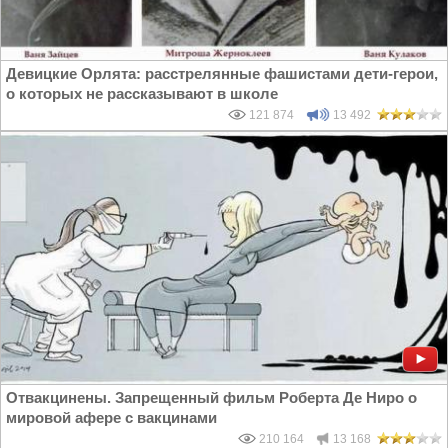
Девицкие Орлята: расстрелянные фашистами дети-герои,
о которых не рассказывают в школе
121 874
13 492
Отвакцинены. Запрещенный фильм Роберта Де Ниро о
мировой афере с вакцинами
210 164
13 168