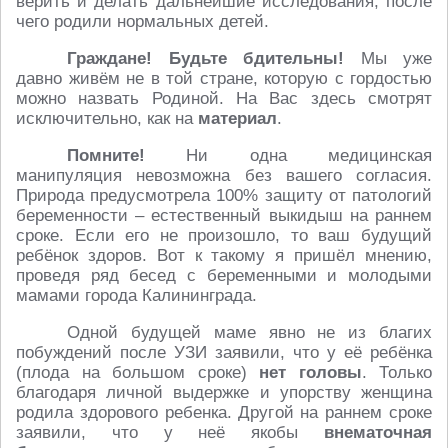
верить и делать дальнейшие исследования, после
чего родили нормальных детей.
Граждане! Будьте бдительны!
Мы уже
давно живём не в той стране, которую с гордостью
можно назвать Родиной. На Вас здесь смотрят
исключительно, как на
материал
.
Помните!
Ни одна медицинская
манипуляция невозможна без вашего согласия.
Природа предусмотрела 100% защиту от патологий
беременности – естественный выкидыш на раннем
сроке. Если его не произошло, то ваш будущий
ребёнок здоров. Вот к такому я пришёл мнению,
проведя ряд бесед с беременными и молодыми
мамами города Калининграда.
Одной будущей маме явно не из благих
побуждений после УЗИ заявили, что у её ребёнка
(плода на большом сроке)
нет головы
. Только
благодаря личной выдержке и упорству женщина
родила здорового ребенка. Другой на раннем сроке
заявили, что у неё якобы
внематочная