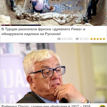
В Турции раскопали фрески «древнего Рима» и
обнаружили надписи на Русском!
612 453
31 323
Раймонд Паулс: главными убийцами в 1917 – 1918