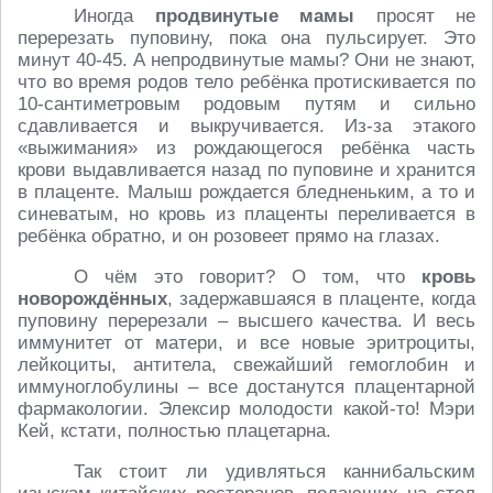
Иногда
продвинутые мамы
просят не
перерезать пуповину, пока она пульсирует. Это
минут 40-45. А непродвинутые мамы? Они не знают,
что во время родов тело ребёнка протискивается по
10-сантиметровым родовым путям и сильно
сдавливается и выкручивается. Из-за этакого
«выжимания» из рождающегося ребёнка часть
крови выдавливается назад по пуповине и хранится
в плаценте. Малыш рождается бледненьким, а то и
синеватым, но кровь из плаценты переливается в
ребёнка обратно, и он розовеет прямо на глазах.
О чём это говорит? О том, что
кровь
новорождённых
, задержавшаяся в плаценте, когда
пуповину перерезали – высшего качества. И весь
иммунитет от матери, и все новые эритроциты,
лейкоциты, антитела, свежайший гемоглобин и
иммуноглобулины – все достанутся плацентарной
фармакологии. Элексир молодости какой-то! Мэри
Кей, кстати, полностью плацетарна.
Так стоит ли удивляться каннибальским