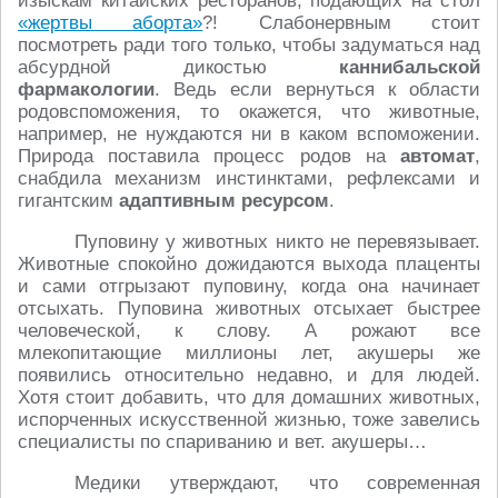
изыскам китайских ресторанов, подающих на стол
«жертвы аборта»
?! Слабонервным стоит
посмотреть ради того только, чтобы задуматься над
абсурдной дикостью
каннибальской
фармакологии
. Ведь если вернуться к области
родовспоможения, то окажется, что животные,
например, не нуждаются ни в каком вспоможении.
Природа поставила процесс родов на
автомат
,
снабдила механизм инстинктами, рефлексами и
гигантским
адаптивным ресурсом
.
Пуповину у животных никто не перевязывает.
Животные спокойно дожидаются выхода плаценты
и сами отгрызают пуповину, когда она начинает
отсыхать. Пуповина животных отсыхает быстрее
человеческой, к слову. А рожают все
млекопитающие миллионы лет, акушеры же
появились относительно недавно, и для людей.
Хотя стоит добавить, что для домашних животных,
испорченных искусственной жизнью, тоже завелись
специалисты по спариванию и вет. акушеры…
Медики утверждают, что современная