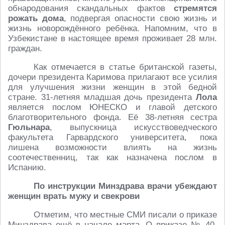
обнародования скандальных фактов
стремятся
рожать дома
, подвергая опасности свою жизнь и
жизнь новорождённого ребёнка. Напомним, что в
Узбекистане в настоящее время проживает 28 млн.
граждан.
Как отмечается в статье британской газеты,
дочери президента Каримова прилагают все усилия
для улучшения жизни женщин в этой бедной
стране. 31-летняя младшая дочь президента
Лола
является послом ЮНЕСКО и главой детского
благотворительного фонда. Её 38-летняя сестра
Гюльнара
, выпускница искусствоведческого
факультета Гарвардского университета, пока
лишена возможности влиять на жизнь
соотечественниц, так как назначена послом в
Испанию.
По инструкции Минздрава врачи убеждают
женщин врать мужу и свекрови
Отметим, что местные СМИ писали о приказе
Минздрава ещё в начале марта. О приказе № 40,