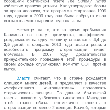
сообщили британской газете
The Sunday Times
узбекские правозащитники. Как утверждают борцы
за права человека, эта программа стартовала 1999
году, однако к 2003 году она была свёрнута из-за
высказываемого народом недовольства.
Несмотря на то, что за время пребывания
Каримова на посту президента, коэффициент
рождаемости на одну женщину снизился с
4,4
до
2,5
детей, в феврале 2010 года власти решили
возобновить программу стерилизации, пишет
InoPressa
. В 2007 году доказательства
принудительного проведения этой процедуры в
своём докладе опубликовал Комитет ООН против
пыток.
Власти
считают, что в стране рождается
слишком много детей
, и предлагают в качестве
«эффективного контрацептива» продолжать
стерилизовать женщин. По данным британской
газеты, каждого узбекского гинеколога Минздрав
этой страны обязал ежемесячно склонять к
стерилизации не менее 2 женщин. Врачей, которые