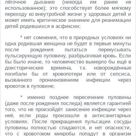
лёгочное дыхание (никогда им ранее не
использованное); это способствует более мягкому
переходу ко внеутробной жизни у здоровых детей и
может иметь критическое значение для реанимации
детей родившихся в асфиксии;
* нет сомнения, что в природных условиях ни
одна родившая женщина не будет в первые минуты
после рождения пытаться перекусывать
пульсирующую пуповину, разбрызгивая кровь. Если
бы было иначе, то человечество вымерло бы ещё в
доисторические времена, т.к. новорождённые
погибали бы от кровопотери или от сепсиса,
вызванного проникновением инфекции через
кровоток в пуповине;
* именно позднее пересечение пуповины
(даже после рождения последа) является гарантией
того, что не произойдёт занесение инфекции через
неё, если роды произошли в антисанитарных
условиях. После прекращения пульсации сосуды
пуповины полностью спадаются, и нет опасности,
что с кровотоком микробы попадут в организм