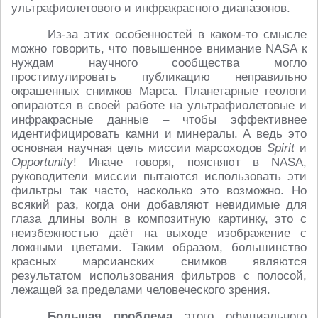
ультрафиолетового и инфракрасного диапазонов.
Из-за этих особенностей в каком-то смысле
можно говорить, что повышенное внимание NASA к
нуждам научного сообщества могло
простимулировать публикацию неправильно
окрашенных снимков Марса. Планетарные геологи
опираются в своей работе на ультрафиолетовые и
инфракрасные данные – чтобы эффективнее
идентифицировать камни и минералы. А ведь это
основная научная цель миссии марсоходов
Spirit
и
Opportunity
! Иначе говоря, поясняют в NASA,
руководители миссии пытаются использовать эти
фильтры так часто, насколько это возможно. Но
всякий раз, когда они добавляют невидимые для
глаза длины волн в композитную картинку, это с
неизбежностью даёт на выходе изображение с
ложными цветами. Таким образом, большинство
красных марсианских снимков являются
результатом использования фильтров с полосой,
лежащей за пределами человеческого зрения.
Большая проблема
этого официального