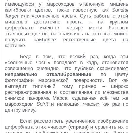
имеющуюся у марсоходов эталонную мишень
калибровки цветов, также известную как
Sundial
Target
или «солнечные часы». Суть работы с этой
мишенью достаточно проста – на круглом
циферблате имеются четыре метки базовых
эталонных цветов, настраиваясь на которые можно
получить наиболее естественные цвета на
картинке.
Беда в том, что всякий раз, когда эти
«солнечные часы» попадают в кадр, становится
совершенно очевидно, что публике скармливают
неправильно откалиброванные
по цвету
фотографии марсианской поверхности. Вот как
выглядит типичный тому пример – широко
растиражированная и составленная из множества
снимков панорама Марса, сделанная всё тем же
марсоходом
Spirit
и имеющая «часы» как раз по
центру внизу.
Если рассмотреть увеличенное изображение
циферблата этих «часов» (
справа
) и сравнить их с
эталонным изображением, сделанным на Земле