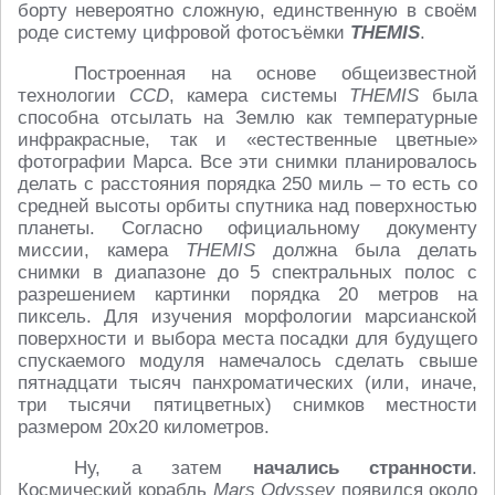
борту невероятно сложную, единственную в своём
роде систему цифровой фотосъёмки
THEMIS
.
Построенная на основе общеизвестной
технологии
CCD
, камера системы
THEMIS
была
способна отсылать на Землю как температурные
инфракрасные, так и «естественные цветные»
фотографии Марса. Все эти снимки планировалось
делать с расстояния порядка 250 миль – то есть со
средней высоты орбиты спутника над поверхностью
планеты. Согласно официальному документу
миссии, камера
THEMIS
должна была делать
снимки в диапазоне до 5 спектральных полос с
разрешением картинки порядка 20 метров на
пиксель. Для изучения морфологии марсианской
поверхности и выбора места посадки для будущего
спускаемого модуля намечалось сделать свыше
пятнадцати тысяч панхроматических (или, иначе,
три тысячи пятицветных) снимков местности
размером 20х20 километров.
Ну, а затем
начались странности
.
Космический корабль
Mars Odyssey
появился около