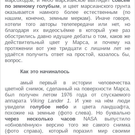
марсоходов, и небо марсианское выглядит
совсем
по земному
голубым
, и цвет марсианского грунта
оказывается намного более естественным (по
нашим, конечно, земным меркам). Иначе говоря,
хотели того авторы телепередачи или нет, но
благодаря их видеосъёмке в который уже раз
обострились давно идущие дебаты о том, каков же
действительный цвет у Марса, и почему на
протяжении вот уже тридцати с лишним лет не
удаётся получить ответ на простой, казалось бы,
вопрос.
Как это начиналось
амый первый в истории человечества
цветной снимок, сделанный на поверхности Марса,
был получен летом 1976 года от спускаемого
аппарата
Viking Lander 1
. И уже на нём люди
увидели
голубое небо
и цвета ландшафта,
похожие на земные (фото слева). Но буквально
через несколько часов
NASA выпустило
«обновлённую» версию того же самого снимка
(фото справа), который поразил мир своими