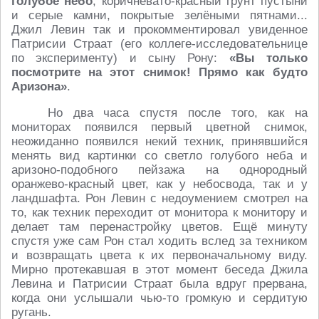
голубое небо
, коричневато-красный грунт пустыни
и серые камни, покрытые зелёными пятнами...
Джил Левин так и прокомментировал увиденное
Патрисии Страат (его коллеге-исследовательнице
по эксперименту) и сыну Рону:
«Вы только
посмотрите на этот снимок! Прямо как будто
Аризона»
.
Но два часа спустя после того, как на
мониторах появился первый цветной снимок,
неожиданно появился некий техник, принявшийся
менять вид картинки со светло голубого неба и
аризоно-подобного пейзажа на однородный
оранжево-красный цвет, как у небосвода, так и у
ландшафта. Рон Левин с недоумением смотрел на
то, как техник переходит от монитора к монитору и
делает там перенастройку цветов. Ещё минуту
спустя уже сам Рон стал ходить вслед за техником
и возвращать цвета к их первоначальному виду.
Мирно протекавшая в этот момент беседа Джила
Левина и Патрисии Страат была вдруг прервана,
когда они услышали чью-то громкую и сердитую
ругань.