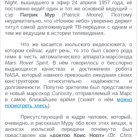
Night
, вышедшего в эфир 24 апреля 1957 года, её
постоянно ведёт один и тот же основной ведущий –
сэр
Патрик Мур
(Patrick Moore)
. Поэтому
неудивительно, что «Ночное небо» уверенно держит
титул самой долгоживущей ТВ-передачи с одним и
тем же ведущим в истории телевидения.
Что же касается июльского видеосюжета, о
котором сейчас идёт речь, то это был своего рода
гимн в честь автоматического аппарата-марсохода
Mars Rover Spirit
. В нём говорилось о бесспорно
выдающихся качествах и достижениях робота
NASA, который намного превзошёл ожидания своих
конструкторов относительно надёжности и
долговечности. Попутно зрителям был представлен
и новый марсоход
Curiosity
, отправляемый на Марс
в самое ближайшее время (сюжет о нём
можно
посмотреть здесь
).
Присутствующий в кадре человек, который,
очевидно, и рассказал Муру обо всех этих вещах, в
анонсах июльской передачи почему-то был
представлен как
«доктор Крис Норт»
(Dr. Chris