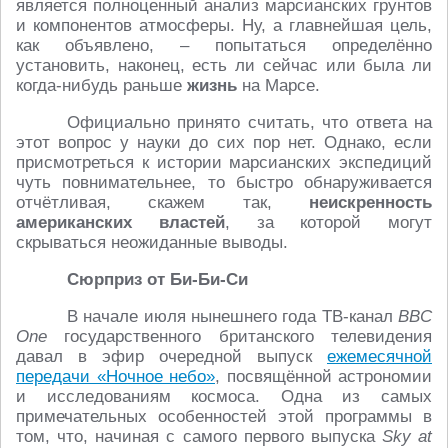
является полноценный анализ марсианских грунтов
и компонентов атмосферы. Ну, а главнейшая цель,
как объявлено, – попытаться определённо
установить, наконец, есть ли сейчас или была ли
когда-нибудь раньше
жизнь
на Марсе.
Официально принято считать, что ответа на
этот вопрос у науки до сих пор нет. Однако, если
присмотреться к истории марсианских экспедиций
чуть повнимательнее, то быстро обнаруживается
отчётливая, скажем так,
неискренность
американских властей
, за которой могут
скрываться неожиданные выводы.
Сюрприз от Би-Би-Си
В начале июля нынешнего года ТВ-канал
BBC
One
государственного британского телевидения
давал в эфир очередной выпуск
ежемесячной
передачи «Ночное небо»
, посвящённой астрономии
и исследованиям космоса. Одна из самых
примечательных особенностей этой программы в
том, что, начиная с самого первого выпуска
Sky at