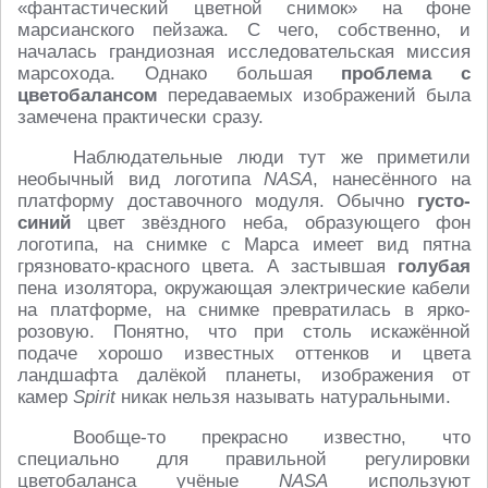
«фантастический цветной снимок» на фоне
марсианского пейзажа. С чего, собственно, и
началась грандиозная исследовательская миссия
марсохода. Однако большая
проблема с
цветобалансом
передаваемых изображений была
замечена практически сразу.
Наблюдательные люди тут же приметили
необычный вид логотипа
NASA
, нанесённого на
платформу доставочного модуля. Обычно
густо-
синий
цвет звёздного неба, образующего фон
логотипа, на снимке с Марса имеет вид пятна
грязновато-красного цвета. А застывшая
голубая
пена изолятора, окружающая электрические кабели
на платформе, на снимке превратилась в ярко-
розовую. Понятно, что при столь искажённой
подаче хорошо известных оттенков и цвета
ландшафта далёкой планеты, изображения от
камер
Spirit
никак нельзя называть натуральными.
Вообще-то прекрасно известно, что
специально для правильной регулировки
цветобаланса учёные
NASA
используют