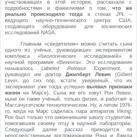
участвовавших в этой истории, рассказали с
подробностями и фамилиями о том,
что же
реально происходило тогда
в стенах
JPL
–
ведущего научно-технического центра США,
создающего оборудование для космических
исследований NASA.
Главным «свидетелем» можно считать сына
одного из учёных, руководивших экспериментом
комплекса «биологических исследований» в
научной программе «Викинга». Это исследование
называлось
Labeled Release Experiment
, а
руководил им доктор
Джилберт Левин
(
Gilbert
Levin
, до сих пор, кстати, уверенный, что их
эксперимент уже тогда успешно
выявил признаки
жизни
на Марсе). Сына же его зовут Рон Левин,
ныне он также учёный, только физик, и работает в
Массачусетском технологическом. Ну, а летом 1976-
го, когда на Марс садилась пара аппаратов
Viking
,
Рон был только что закончившим школу студентом,
помогавшим своему отцу в научной лаборатории.
Следующий далее рассказ приводится по
непосредственным воспоминаниям Рона и Джила