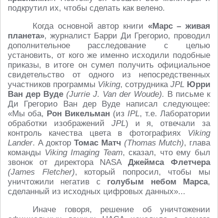
подкрутил их, чтобы сделать как велено.
Когда основной автор книги
«Марс – живая
планета»
, журналист Барри Ди Грегорио, проводил
дополнительное расследование с целью
установить, от кого же именно исходили подобные
приказы, в итоге он сумел получить официальное
свидетельство от одного из непосредственных
участников программы
Viking
, сотрудника
JPL
Юрри
Ван дер Вуде
(Jurrie J. Van der Woude).
В письме к
Ди Грегорио Ван дер Вуде написал следующее:
«Мы оба,
Рон Викельман
(из
IPL
, т.е. Лаборатории
обработки изображений
JPL
) и я, отвечали за
контроль качества цвета в фотографиях
Viking
Lander
. А доктор
Томас Матч
(Thomas Mutch)
, глава
команды
Viking Imaging Team
, сказал, что ему был
звонок от директора NASA
Джеймса Флетчера
(James Fletcher)
, который попросил, чтобы мы
уничтожили негатив с
голубым небом Марса
,
сделанный из исходных цифровых данных»...
Иначе говоря, решение об уничтожении