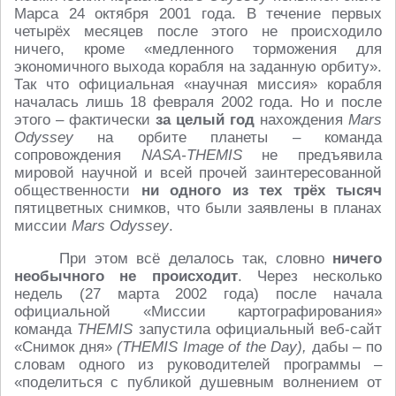
Марса 24 октября 2001 года. В течение первых
четырёх месяцев после этого не происходило
ничего, кроме «медленного торможения для
экономичного выхода корабля на заданную орбиту».
Так что официальная «научная миссия» корабля
началась лишь 18 февраля 2002 года. Но и после
этого – фактически
за целый год
нахождения
Mars
Odyssey
на орбите планеты – команда
сопровождения
NASA-THEMIS
не предъявила
мировой научной и всей прочей заинтересованной
общественности
ни одного из тех трёх тысяч
пятицветных снимков, что были заявлены в планах
миссии
Mars Odyssey
.
При этом всё делалось так, словно
ничего
необычного не происходит
. Через несколько
недель (27 марта 2002 года) после начала
официальной «Миссии картографирования»
команда
THEMIS
запустила официальный веб-сайт
«Снимок дня»
(THEMIS Image of the Day),
дабы – по
словам одного из руководителей программы –
«поделиться с публикой душевным волнением от