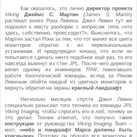
Как оказалось, это лично
директор проекта
Viking
Джеймс С. Мартин
(James S. Martin)
распекал юного Рона Левина. Джил Левин тут же
подошёл к месту разборки с вопросом типа «что
здесь, собственно, происходит?». Выяснилось, что
Мартин застал Рона за тем, что тот менял все цвета
мониторов обратно к их первоначальным
установкам. И предупредил юношу, что если он
попытается сделать нечто подобное ещё раз, то его
навсегда выкинут из стен
JPL
. После чего директор
велел одному из инженеров
TRW
, помогавших
работе биологической команды, вслед за Роном
Левиным обойти каждый из цветных мониторов и
вернуть обратно на экраны
красный ландшафт
.
Несколько месяцев спустя Джил Левин
специально разыскал того техника из команды
JPL
Viking Imaging
, чтобы спросить его в лоб, почему он
это делал. Техник ответил, что получил такие
инструкции
от руководства
Viking Imaging Team
–
мол,
«небо и ландшафт Марса должны быть
красными»
. Поэтому он обошёл все мониторы и