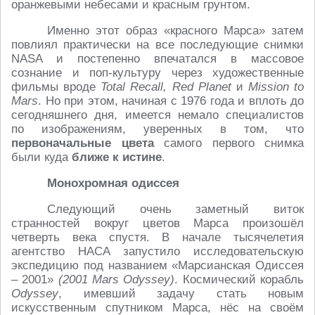
оранжевыми небесами и красным грунтом.
Именно этот образ «красного Марса» затем
повлиял практически на все последующие снимки
NASA и постепенно впечатался в массовое
сознание и поп-культуру через художественные
фильмы вроде
Total Recall, Red Planet
и
Mission
to
Mars
. Но при этом, начиная с 1976 года и вплоть до
сегодняшнего дня, имеется немало специалистов
по изображениям, уверенных в том, что
первоначальные цвета
самого первого снимка
были куда
ближе к истине
.
Монохромная одиссея
Следующий очень заметный виток
странностей вокруг цветов Марса произошёл
четверть века спустя. В начале тысячелетия
агентство НАСА запустило исследовательскую
экспедицию под названием «Марсианская Одиссея
– 2001»
(2001 Mars Odyssey)
. Космический корабль
Odyssey
, имевший задачу стать новым
искусственным спутником Марса, нёс на своём