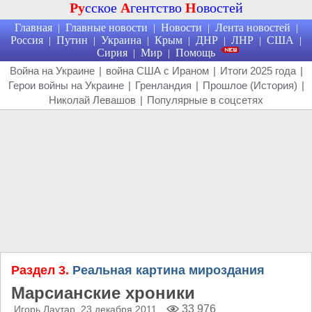
Ру
сское
А
гентство
Н
овостей
Главная
Главные новости
Новости
Лента новостей
|
|
|
|
Россия
Путин
Украина
Крым
ДНР
ЛНР
США
|
|
|
|
|
|
|
Сирия
Мир
Помощь
|
|
Война на Украине
|
война США с Ираном
|
Итоги 2025 года
|
Герои войны на Украине
|
Гренландия
|
Прошлое (История)
|
Николай Левашов
|
Популярные в соцсетях
Раздел 3.
Реальная картина мироздания
Марсианские хроники
33 976
Игорь Лаутар
, 23 декабря 2011