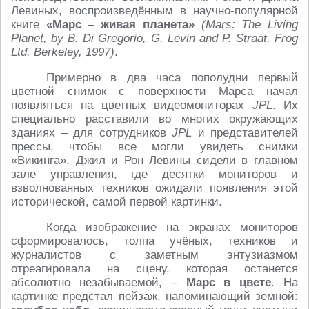
Левиных, воспроизведённым в научно-популярной
книге
«Марс – живая планета»
(Mars: The Living
Planet, by B. Di Gregorio, G. Levin and P. Straat, Frog
Ltd, Berkeley, 1997)
.
Примерно в два часа пополудни первый
цветной снимок с поверхности Марса начал
появляться на цветных видеомониторах
JPL
. Их
специально расставили во многих окружающих
зданиях – для сотрудников
JPL
и представителей
прессы, чтобы все могли увидеть снимки
«Викинга». Джил и Рон Левины сидели в главном
зале управления, где десятки мониторов и
взволнованных техников ожидали появления этой
исторической, самой первой картинки.
Когда изображение на экранах мониторов
сформировалось, толпа учёных, техников и
журналистов с заметным энтузиазмом
отреагировала на сцену, которая останется
абсолютно незабываемой, –
Марс в цвете
. На
картинке предстал пейзаж, напоминающий земной: