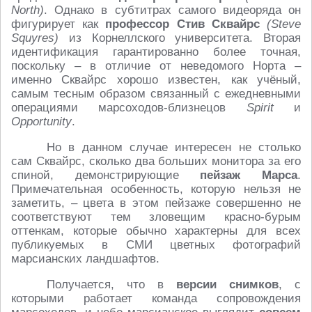
North)
. Однако в субтитрах самого видеоряда он
фигурирует как
профессор Стив Сквайрс
(Steve
Squyres)
из Корнеллского университета. Вторая
идентификация гарантированно более точная,
поскольку – в отличие от неведомого Норта –
именно Сквайрс хорошо известен, как учёный,
самым тесным образом связанный с ежедневными
операциями марсоходов-близнецов
Spirit
и
Opportunity
.
Но в данном случае интересен не столько
сам Сквайрс, сколько два больших монитора за его
спиной, демонстрирующие
пейзаж Марса
.
Примечательная особенность, которую нельзя не
заметить, – цвета в этом пейзаже совершенно не
соответствуют тем зловещим красно-бурым
оттенкам, которые обычно характерны для всех
публикуемых в СМИ цветных фотографий
марсианских ландшафтов.
Получается, что в
версии снимков
, с
которыми работает команда сопровождения