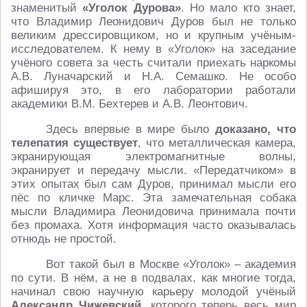
знаменитый
«Уголок Дурова»
. Но мало кто знает,
что Владимир Леонидович Дуров был не только
великим дрессировщиком, но и крупным учёным-
исследователем. К нему в «Уголок» на заседание
учёного совета за честь считали приехать наркомы
А.В. Луначарский и Н.А. Семашко. Не особо
афишируя это, в его лаборатории работали
академики В.М. Бехтерев и А.В. Леонтович.
Здесь впервые в мире было
доказано, что
телепатия существует
, что металлическая камера,
экранирующая электромагнитные волны,
экранирует и передачу мысли. «Передатчиком» в
этих опытах был сам Дуров, принимал мысли его
пёс по кличке Марс. Эта замечательная собака
мысли Владимира Леонидовича принимала почти
без промаха. Хотя информация часто оказывалась
отнюдь не простой.
Вот такой был в Москве «Уголок» – академия
по сути. В нём, а не в подвалах, как многие тогда,
начинал свою научную карьеру молодой учёный
Александр Чижевский
, которого теперь весь мир