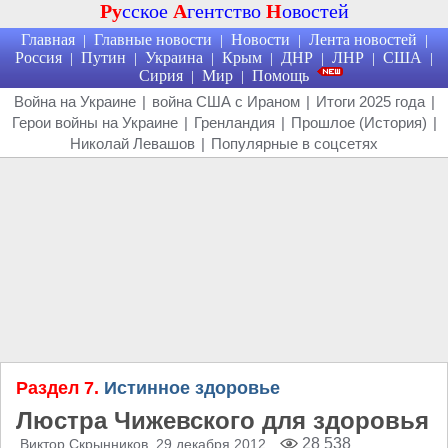
Ру
сское
А
гентство
Н
овостей
Главная
Главные новости
Новости
Лента новостей
|
|
|
|
Россия
Путин
Украина
Крым
ДНР
ЛНР
США
|
|
|
|
|
|
|
Сирия
Мир
Помощь
|
|
Война на Украине
|
война США с Ираном
|
Итоги 2025 года
|
Герои войны на Украине
|
Гренландия
|
Прошлое (История)
|
Николай Левашов
|
Популярные в соцсетях
Раздел 7.
Истинное здоровье
Люстра Чижевского для здоровья
28 538
Виктор Скрынников
, 29 декабря 2012