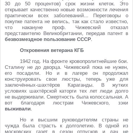
30 до 50 процентов) срок жизни клеток. Это
открывает качественно новые возможности лечения
практически всех заболеваний... Переговоры о
покупке патента не велись, так как стало известно,
что накануне проф. Чижевский отказал
представителю Великобритании, передав патент в
безвозмездное пользование СССР
.
Откровения ветерана КГБ
1942 год. На фронте кровопролитнейшие бои.
Сталину не до дворца. Чижевский пока не нужен,
его посадили. Но и в лагере он продолжал
конструировать свои люстры, теперь уже для
заключённых-шахтёров Караганды. В жутких
условиях шахтёрской каторги тех лет люди долго
не выдерживали. Смертность была колоссальная. А
вот благодаря люстрам Чижевского, зэки
выживали
.
Но и высшим руководителям страны не
чужда была страсть к долголетию. В одной из
московских газет в сезон отпусков и дач не