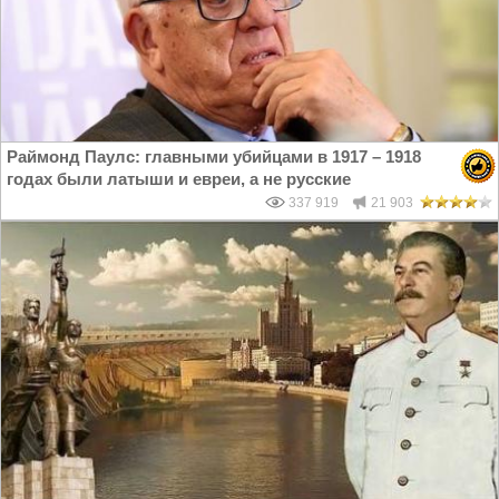
Раймонд Паулс: главными убийцами в 1917 – 1918
годах были латыши и евреи, а не русские
337 919
21 903