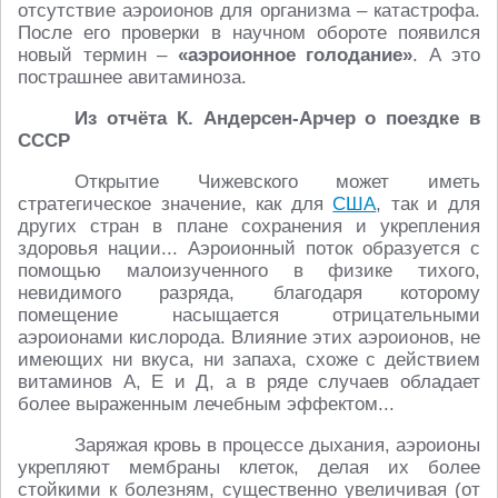
отсутствие аэроионов для организма – катастрофа.
После его проверки в научном обороте появился
новый термин –
«аэроионное голодание»
. А это
пострашнее авитаминоза.
Из отчёта К. Андерсен-Арчер о поездке в
СССР
Открытие Чижевского может иметь
стратегическое значение, как для
США
, так и для
других стран в плане сохранения и укрепления
здоровья нации... Аэроионный поток образуется с
помощью малоизученного в физике тихого,
невидимого разряда, благодаря которому
помещение насыщается отрицательными
аэроионами кислорода. Влияние этих аэроионов, не
имеющих ни вкуса, ни запаха, схоже с действием
витаминов А, Е и Д, а в ряде случаев обладает
более выраженным лечебным эффектом...
Заряжая кровь в процессе дыхания, аэроионы
укрепляют мембраны клеток, делая их более
стойкими к болезням, существенно увеличивая (от