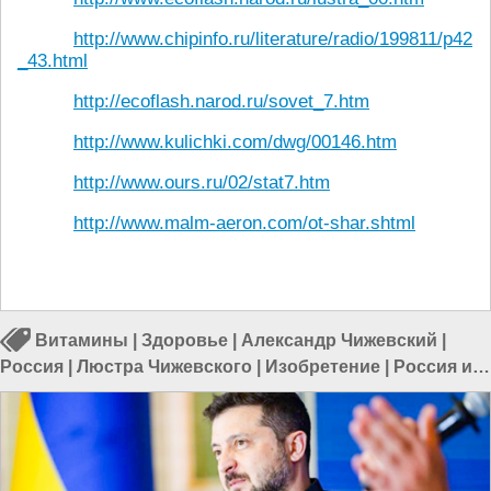
http://www.chipinfo.ru/literature/radio/199811/p42
_43.html
http://ecoflash.narod.ru/sovet_7.htm
http://www.kulichki.com/dwg/00146.htm
http://www.ours.ru/02/stat7.htm
http://www.malm-aeron.com/ot-shar.shtml
Витамины
|
Здоровье
|
Александр Чижевский
|
Россия
|
Люстра Чижевского
|
Изобретение
|
Россия и
США