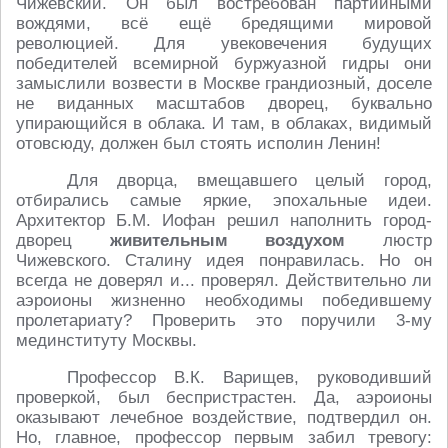
Чижевский. Он был востребован партийными
вождями, всё ещё бредящими мировой
революцией. Для увековечения будущих
победителей всемирной буржуазной гидры они
замыслили возвести в Москве грандиозный, доселе
не виданных масштабов дворец, буквально
упирающийся в облака. И там, в облаках, видимый
отовсюду, должен был стоять исполин Ленин!
Для дворца, вмещавшего целый город,
отбирались самые яркие, эпохальные идеи.
Архитектор Б.М. Иофан решил наполнить город-
дворец
живительным воздухом
люстр
Чижевского. Сталину идея понравилась. Но он
всегда не доверял и... проверял. Действительно ли
аэроионы жизненно необходимы победившему
пролетариату? Проверить это поручили 3-му
мединституту Москвы.
Профессор В.К. Варищев, руководивший
проверкой, был беспристрастен. Да, аэроионы
оказывают лечебное воздействие, подтвердил он.
Но, главное, профессор первым забил тревогу: