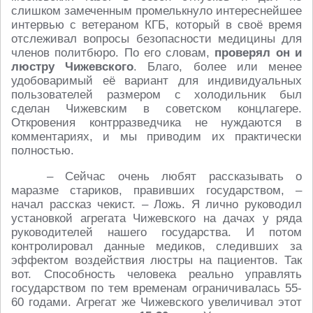
слишком замеченным промелькнуло интереснейшее
интервью с ветераном КГБ, который в своё время
отслеживал вопросы безопасности медицины для
членов политбюро. По его словам,
проверял он и
люстру Чижевского
. Благо, более или менее
удобоваримый её вариант для индивидуальных
пользователей размером с холодильник был
сделан Чижевским в советском концлагере.
Откровения контрразведчика не нуждаются в
комментариях, и мы приводим их практически
полностью.
– Сейчас очень любят рассказывать о
маразме стариков, правивших государством, –
начал рассказ чекист. – Ложь. Я лично руководил
установкой агрегата Чижевского на дачах у ряда
руководителей нашего государства. И потом
контролировал данные медиков, следивших за
эффектом воздействия люстры на пациентов. Так
вот. Способность человека реально управлять
государством по тем временам ограничивалась 55-
60 годами. Агрегат же Чижевского увеличивал этот