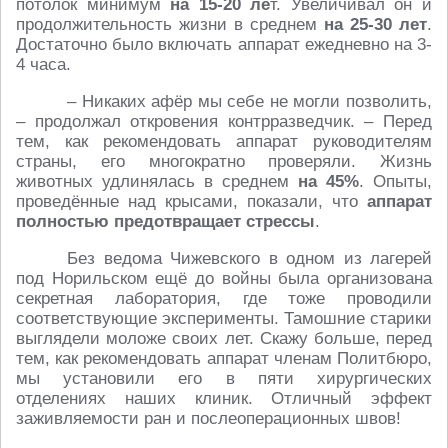
потолок минимум
на 15-20 ле
т. Увеличивал он и
продолжительность жизни в среднем
на 25-30 лет
.
Достаточно было включать аппарат ежедневно на 3-
4 часа.
– Никаких афёр мы себе не могли позволить,
– продолжал откровения контрразведчик. – Перед
тем, как рекомендовать аппарат руководителям
страны, его многократно проверяли. Жизнь
животных удлинялась в среднем
на 45%
. Опыты,
проведённые над крысами, показали, что
аппарат
полностью предотвращает стрессы
.
Без ведома Чижевского в одном из лагерей
под Норильском ещё до войны была организована
секретная лаборатория, где тоже проводили
соответствующие эксперименты. Тамошние старики
выглядели моложе своих лет. Скажу больше, перед
тем, как рекомендовать аппарат членам Политбюро,
мы установили его в пяти хирургических
отделениях наших клиник. Отличный эффект
заживляемости ран и послеоперационных швов!