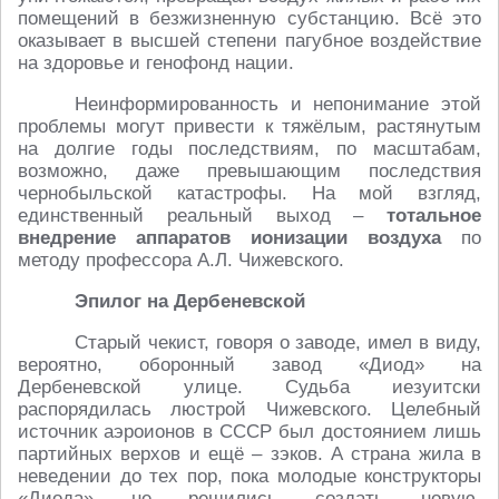
помещений в безжизненную субстанцию. Всё это
оказывает в высшей степени пагубное воздействие
на здоровье и генофонд нации.
Неинформированность и непонимание этой
проблемы могут привести к тяжёлым, растянутым
на долгие годы последствиям, по масштабам,
возможно, даже превышающим последствия
чернобыльской катастрофы. На мой взгляд,
единственный реальный выход –
тотальное
внедрение аппаратов ионизации воздуха
по
методу профессора А.Л. Чижевского.
Эпилог на Дербеневской
Старый чекист, говоря о заводе, имел в виду,
вероятно, оборонный завод «Диод» на
Дербеневской улице. Судьба иезуитски
распорядилась люстрой Чижевского. Целебный
источник аэроионов в СССР был достоянием лишь
партийных верхов и ещё – зэков. А страна жила в
неведении до тех пор, пока молодые конструкторы
«Диода» не решились создать новую,