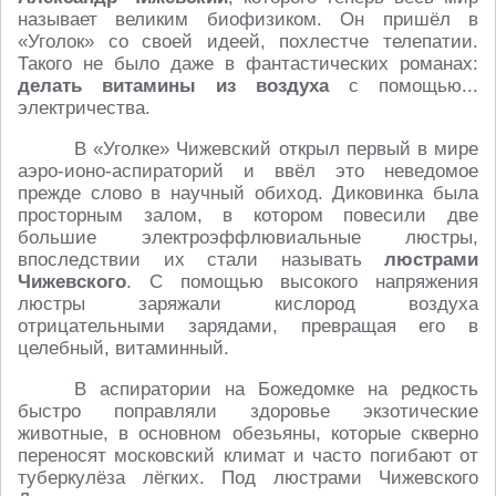
называет великим биофизиком. Он пришёл в
«Уголок» со своей идеей, похлестче телепатии.
Такого не было даже в фантастических романах:
делать витамины из воздуха
с помощью...
электричества.
В «Уголке» Чижевский открыл первый в мире
аэро-ионо-аспираторий и ввёл это неведомое
прежде слово в научный обиход. Диковинка была
просторным залом, в котором повесили две
большие электроэффлювиальные люстры,
впоследствии их стали называть
люстрами
Чижевского
. С помощью высокого напряжения
люстры заряжали кислород воздуха
отрицательными зарядами, превращая его в
целебный, витаминный.
В аспиратории на Божедомке на редкость
быстро поправляли здоровье экзотические
животные, в основном обезьяны, которые скверно
переносят московский климат и часто погибают от
туберкулёза лёгких. Под люстрами Чижевского