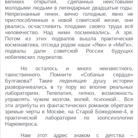
великих открытий, сделанных неистовыми
молодыми людьми в легендарные двадцатые годы.
Непризнанные гении, вечно голодные, явно не
приспособленные к новой советской жизни, они
рвались осчастливить плодами своего труда всё
человечество. Над ними посмеивались. А зря.
Потом из этих подвалов вышла практическая
космонавтика, отсюда родом наши «Яки» и «МиГи»,
подвалы дали советской России будущих
нобелевских лауреатов.
Но осталось и много неизвестного,
таинственного. Помните «Собачье сердце»
Булгакова? Такие леденящие душу истории
разворачивались в ту пору во вполне реальных
лабораториях. Телепатия, гипноз, возможность
управлять чужим мозгом, волей, психикой... Все
эти атрибуты из фантастических романов обретали
зримые черты в Москве, на Старой Божедомке-4, в
практической лаборатории по зоопсихологии
Наркомпроса.
Нам этот адрес знаком с детства –