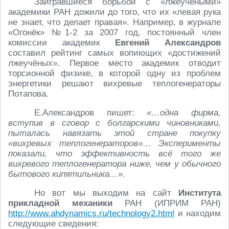
Заигравшиеся борьбой с «лжеучёными»
академики РАН дожили до того, что их «левая рука
не знает, что делает правая». Например, в журнале
«Огонёк» №1-2 за 2007 год, постоянный член
комиссии академик
Евгений Александров
составил рейтинг самых вопиющих «достижений
лжеучёных». Первое место академик отводит
торсионной физике, в которой одну из проблем
энергетики решают вихревые теплогенераторы
Потапова.
Е.Александров пишет:
«…одна фирма,
вступив в сговор с болгарскими чиновниками,
пыталась навязать этой стране покупку
«вихревых теплогенераторов»… Эксперименты
показали, что эффективность всё того же
вихревого теплогенератора ниже, чем у обычного
бытового кипятильника…»
.
Но вот мы выходим на сайт
Института
прикладной механики
РАН (ИПРИМ РАН)
http://www.ahdynamics.ru/technology2.html
и находим
следующие сведения: