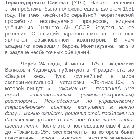
Термоядерного Синтеза
(УТС). Начало решению
этой проблемы было положено ещё в далёком 1951
году. Не имея какой-либо серьёзной теоретической
проработки исследуемых процессов, видные
учёные из бывшего АН СССР берутся за её
решение. С позиций здравого смысла, этот шаг
является обыкновенной
авантюрой
. В чём
академики превзошли барона Мюнхгаузена, так это
в раздаче несбыточных обещаний.
Через 24 года
, 4 июля 1975 г. академики
Велихов и Кадомцев публикуют в «Правде» статью
«Задача века. Пуск крупнейшей в мире
экспериментальной установки «Токамак-10», в
которой пишут:
«…”Токамак-10” – последний шаг
перед испытательным (демонстрационным)
реактором… Исследования по управляемому
термоядерному синтезу вступают в новую
фазу… можно ожидать решения этой проблемы на
физическом уровне в течение ближайших пяти-
шести лет»
. После этого последовало еще 4 шага
до «Токамака-15», эксперименты на котором были
прекращены из-за высоких эксплуатационных