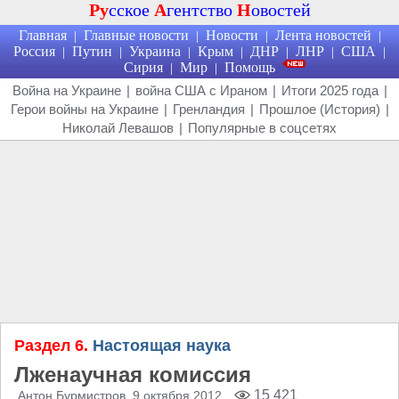
Ру
сское
А
гентство
Н
овостей
Главная
Главные новости
Новости
Лента новостей
|
|
|
|
Россия
Путин
Украина
Крым
ДНР
ЛНР
США
|
|
|
|
|
|
|
Сирия
Мир
Помощь
|
|
Война на Украине
|
война США с Ираном
|
Итоги 2025 года
|
Герои войны на Украине
|
Гренландия
|
Прошлое (История)
|
Николай Левашов
|
Популярные в соцсетях
Раздел 6.
Настоящая наука
Лженаучная комиссия
15 421
Антон Бурмистров
, 9 октября 2012