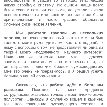
впоследствии я увидел во взглядах этих людей
некую стройную систему. Их ошибки чаще всего
были совсем незначительными, допускались из-за
невнимательности или спешки; их идеи же были
оригинальными и часто красиво объясняли
сложные физические явления.
Мы работали группой из нескольких
человек
, но непосредственный контакт у меня был
только с моим руководителем. Как-то я подошёл к
нему с вопросом о том, не представляет ли одна из
теорий моего «подопечного» научного интереса?
Начальник же ответил мне, что я должен
заниматься своим делом, а не интересоваться, как
он выразился, «всяким бредом сумасшедшего».
Мне это очень не понравилось, и я решил узнать
больше о нашей организации.
Оказалось, что
работа идёт с большим
размахом
. Похожих на меня «рядовых
сотрудников» оказалось только в моей ячейке около
полусотни. Однажды я случайно вошёл в кабинет,
где шло совещание руководящего состава, и