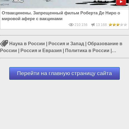
Отвакцинены. Запрещенный фильм Роберта Де Ниро о
мировой афере с вакцинами
210 156
13 168
Наука в России
|
Россия и Запад
|
Образование в
России
|
Россия и Евразия
|
Политика в России
|
Власть в РФ
|
Учёные в России
Перейти на главную страницу сайта