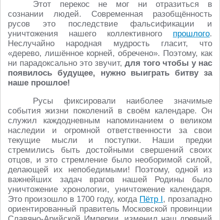
Этот перекос не мог ни отразиться в
сознании людей. Современная разобщённость
русов это последствие фальсификации и
уничтожения нашего коллективного
прошлого
.
Неслучайно народная мудрость гласит, что
«дерево, лишённое корней, обречено». Поэтому, как
ни парадоксально это звучит,
для того чтобы у нас
появилось будущее, нужно выиграть битву за
наше прошлое!
Русы фиксировали наиболее значимые
события жизни поколений в своём календаре. Он
служил каждодневным напоминанием о великом
наследии и огромной ответственности за свои
текущие мысли и поступки. Наши предки
стремились быть достойными свершений своих
отцов, и это стремление было необоримой силой,
делающей их непобедимыми! Поэтому, одной из
важнейших задач врагов нашей Родины было
уничтожение хронологии, уничтожение календаря.
Это произошло в 1700 году, когда
Пётр I
, прозападно
ориентированный правитель Московской провинции
Славяно-Арийской Империи, изменил наш древний