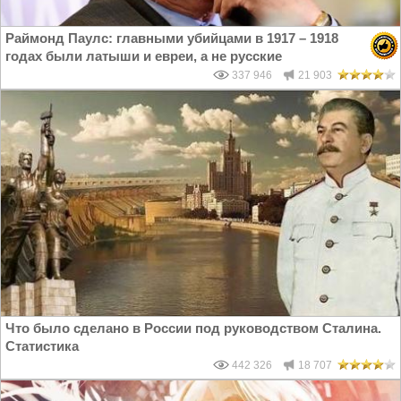
Раймонд Паулс: главными убийцами в 1917 – 1918
годах были латыши и евреи, а не русские
337 946
21 903
Что было сделано в России под руководством Сталина.
Статистика
442 326
18 707