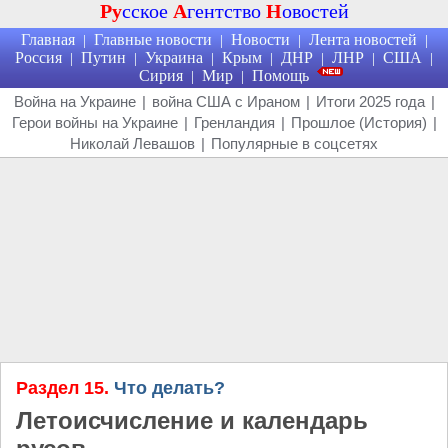
Ру
сское
А
гентство
Н
овостей
Главная
Главные новости
Новости
Лента новостей
|
|
|
|
Россия
Путин
Украина
Крым
ДНР
ЛНР
США
|
|
|
|
|
|
|
Сирия
Мир
Помощь
|
|
Война на Украине
|
война США с Ираном
|
Итоги 2025 года
|
Герои войны на Украине
|
Гренландия
|
Прошлое (История)
|
Николай Левашов
|
Популярные в соцсетях
Раздел 15.
Что делать?
Летоисчисление и календарь