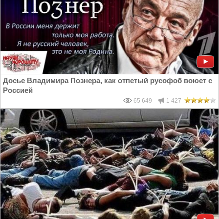
Досье Владимира Познера, как отпетый русофоб воюет с
Россией
65 649
1 427