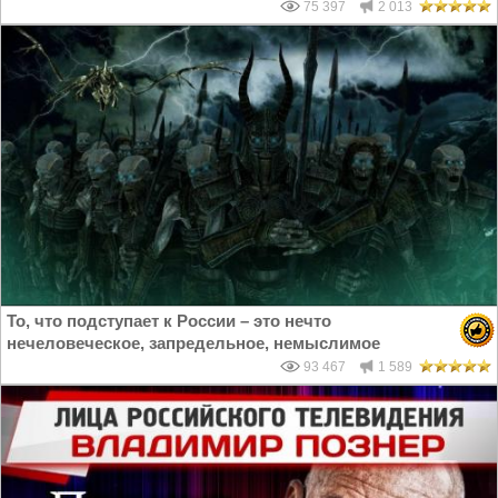
75 397
2 013
То, что подступает к России – это нечто
нечеловеческое, запредельное, немыслимое
93 467
1 589