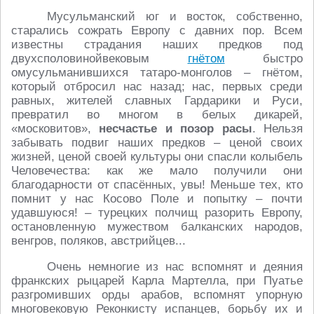
Мусульманский юг и восток, собственно,
старались сожрать Европу с давних пор. Всем
известны страдания наших предков под
двухсполовинойвековым
гнётом
быстро
омусульманившихся татаро-монголов – гнётом,
который отбросил нас назад; нас, первых среди
равных, жителей славных Гардарики и Руси,
превратил во многом в белых дикарей,
«московитов»,
несчастье и позор расы
. Нельзя
забывать подвиг наших предков – ценой своих
жизней, ценой своей культуры они спасли колыбель
Человечества: как же мало получили они
благодарности от спасённых, увы! Меньше тех, кто
помнит у нас Косово Поле и попытку – почти
удавшуюся! – турецких полчищ разорить Европу,
остановленную мужеством балканских народов,
венгров, поляков, австрийцев...
Очень немногие из нас вспомнят и деяния
франкских рыцарей Карла Мартелла, при Пуатье
разгромивших орды арабов, вспомнят упорную
многовековую Реконкисту испанцев, борьбу их и