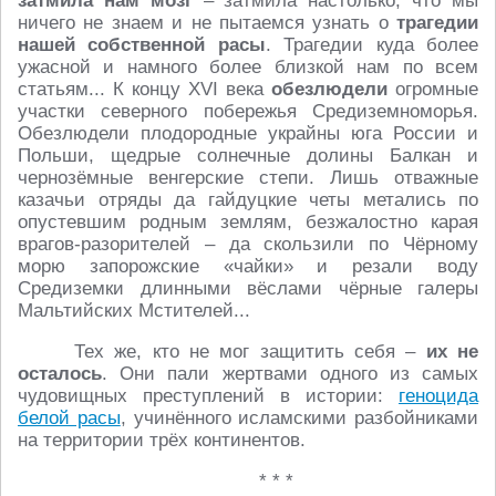
затмила нам мозг
– затмила настолько, что мы
ничего не знаем и не пытаемся узнать о
трагедии
нашей собственной расы
. Трагедии куда более
ужасной и намного более близкой нам по всем
статьям... К концу XVI века
обезлюдели
огромные
участки северного побережья Средиземноморья.
Обезлюдели плодородные украйны юга России и
Польши, щедрые солнечные долины Балкан и
чернозёмные венгерские степи. Лишь отважные
казачьи отряды да гайдуцкие четы метались по
опустевшим родным землям, безжалостно карая
врагов-разорителей – да скользили по Чёрному
морю запорожские «чайки» и резали воду
Средиземки длинными вёслами чёрные галеры
Мальтийских Мстителей...
Тех же, кто не мог защитить себя –
их не
осталось
. Они пали жертвами одного из самых
чудовищных преступлений в истории:
геноцида
белой расы
, учинённого исламскими разбойниками
на территории трёх континентов.
* * *