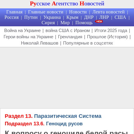
Ру
сское
А
гентство
Н
овостей
Главная
Главные новости
Новости
Лента новостей
|
|
|
|
Россия
Путин
Украина
Крым
ДНР
ЛНР
США
|
|
|
|
|
|
|
Сирия
Мир
Помощь
|
|
Война на Украине
|
война США с Ираном
|
Итоги 2025 года
|
Герои войны на Украине
|
Гренландия
|
Прошлое (История)
|
Николай Левашов
|
Популярные в соцсетях
Раздел 13.
Паразитическая Система
Подраздел 13.6.
Геноцид русов
К вопросу о геноциде белой расы