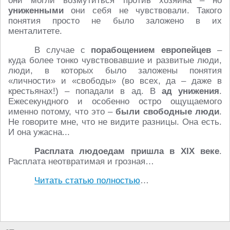
они могли возмутиться против хозяина – но
униженными
они себя не чувствовали. Такого
понятия просто не было заложено в их
менталитете.
В случае с
порабощением европейцев
–
куда более тонко чувствовавшие и развитые люди,
люди, в которых было заложены понятия
«личности» и «свободы» (во всех, да – даже в
крестьянах!) – попадали в ад. В
ад унижения
.
Ежесекундного и особенно остро ощущаемого
именно потому, что это –
были свободные люди
.
Не говорите мне, что не видите разницы. Она есть.
И она ужасна...
Расплата людоедам пришла в XIX веке
.
Расплата неотвратимая и грозная…
Читать статью полностью
…