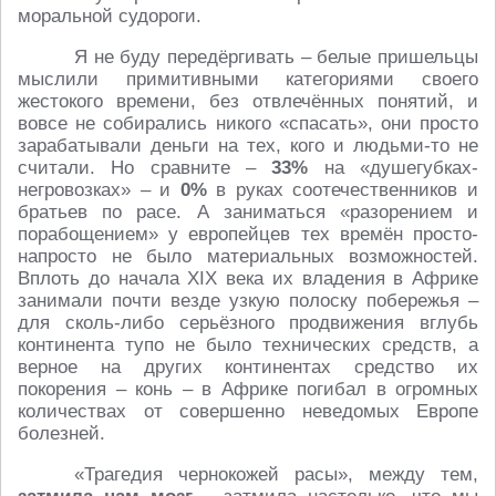
моральной судороги.
Я не буду передёргивать – белые пришельцы
мыслили примитивными категориями своего
жестокого времени, без отвлечённых понятий, и
вовсе не собирались никого «спасать», они просто
зарабатывали деньги на тех, кого и людьми-то не
считали. Но сравните –
33%
на «душегубках-
негровозках» – и
0%
в руках соотечественников и
братьев по расе. А заниматься «разорением и
порабощением» у европейцев тех времён просто-
напросто не было материальных возможностей.
Вплоть до начала XIX века их владения в Африке
занимали почти везде узкую полоску побережья –
для сколь-либо серьёзного продвижения вглубь
континента тупо не было технических средств, а
верное на других континентах средство их
покорения – конь – в Африке погибал в огромных
количествах от совершенно неведомых Европе
болезней.
«Трагедия чернокожей расы», между тем,