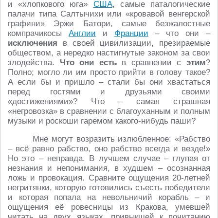
и «хлопкового юга»
США
, самые паталогические
палачи типа Салтычихи или «кровавой венгерской
графини» Эржи Батори, самые безжалостные
компрачикосы
Англии
и
Франции
– что они –
исключения
в своей цивилизации, презираемые
обществом, а нередко настигнутые законом за свои
злодейства.
Что они есть
в сравнении с
этим
?
Полно; могло ли им просто прийти в голову такое?
А если бы и пришло – стали бы они хвастаться
перед гостями и друзьями своими
«достижениями»? Что – самая страшная
«негровозка» в сравнении с благоуханным и полным
музыки и роскоши гаремом какого-нибудь паши?
Мне могут возразить излюбленное: «Рабство
– всё равно рабство, оно рабство всегда и везде!»
Но это – неправда. В лучшем случае – глупая от
незнания и непонимания, в худшем – осознанная
ложь и провокация. Сравните ощущения 20-летней
негритянки, которую готовились съесть победители
и которая попала на невольничий корабль – и
ощущения её ровесницы из Кракова, умевшей
читать на двух языках, привыкшей к почитанию