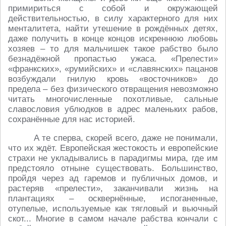
примириться с собой и окружающей
действительностью, в силу характерного для них
менталитета, найти утешение в рождённых детях,
даже получить в конце концов искреннюю любовь
хозяев – то для мальчишек такое рабство было
безнадёжной пропастью ужаса. «Прелести»
«франкских», «румийских» и «славянских» пацанов
возбуждали гнилую кровь «восточников» до
предела – без физического отвращения невозможно
читать многочисленные похотливые, сальные
славословия ублюдков в адрес маленьких рабов,
сохранённые для нас историей.
А те сперва, скорей всего, даже не понимали,
что их ждёт. Европейская жестокость и европейские
страхи не укладывались в парадигмы мира, где им
предстояло отныне существовать. Большинство,
пройдя через ад гаремов и публичных домов, и
растеряв «прелести», заканчивали жизнь на
плантациях – осквернённые, испоганенные,
отупелые, используемые как тягловый и вьючный
скот... Многие в самом начале рабства кончали с