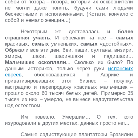
собой от позора – позора, который их осквернители
не могли даже понять, будучи сами людьми
бесчестными и испоганенными. (Кстати, кончало с
собой и немало женщин...)
Некоторым же доставалась и
более
страшная участь
. И обрекали на неё –
самых
красивых,
самых
умненьких,
самых
«достойных».
Обрекали все эти деи, беи, паши, султаны, визири,
эмиры, шахи, шахиншахи и падишахи...
Мальчишек оскопляли
... Сколько их было? По
данным историков, только через руки
испанских
евреев
, обосновавшихся в Африке и
приватизировавших этот бизнес – покупку,
кастрацию и перепродажу красивых мальчишек –
прошло около 60 тысяч белых детей. Примерно 35
тысяч из них – умерло, не вынеся надругательства
над естеством.
Им повезло. Умершим... О тех, кого
изуродовали в других местах, данных просто нет...
Самые садиствующие плантаторы Бразилии