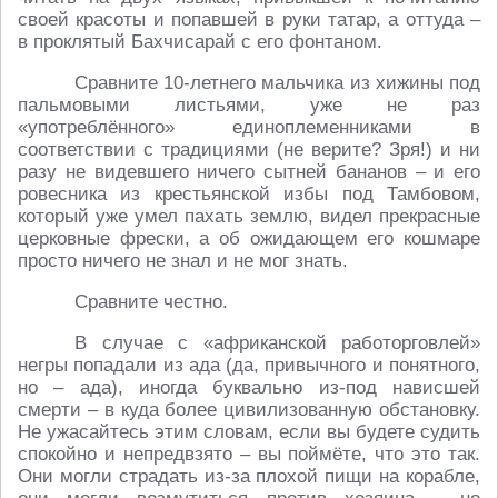
своей красоты и попавшей в руки татар, а оттуда –
в проклятый Бахчисарай с его фонтаном.
Сравните 10-летнего мальчика из хижины под
пальмовыми листьями, уже не раз
«употреблённого» единоплеменниками в
соответствии с традициями (не верите? Зря!) и ни
разу не видевшего ничего сытней бананов – и его
ровесника из крестьянской избы под Тамбовом,
который уже умел пахать землю, видел прекрасные
церковные фрески, а об ожидающем его кошмаре
просто ничего не знал и не мог знать.
Сравните честно.
В случае с «африканской работорговлей»
негры попадали из ада (да, привычного и понятного,
но – ада), иногда буквально из-под нависшей
смерти – в куда более цивилизованную обстановку.
Не ужасайтесь этим словам, если вы будете судить
спокойно и непредвзято – вы поймёте, что это так.
Они могли страдать из-за плохой пищи на корабле,