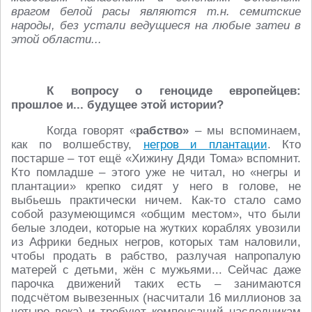
врагом белой расы являются т.н. семитские
народы, без устали ведущиеся на любые затеи в
этой области...
К вопросу о геноциде европейцев:
прошлое и... будущее этой истории?
Когда говорят «
рабство»
– мы вспоминаем,
как по волшебству,
негров и плантации
. Кто
постарше – тот ещё «Хижину Дяди Тома» вспомнит.
Кто помладше – этого уже не читал, но «негры и
плантации» крепко сидят у него в голове, не
выбьешь практически ничем. Как-то стало само
собой разумеющимся «общим местом», что были
белые злодеи, которые на жутких кораблях увозили
из Африки бедных негров, которых там наловили,
чтобы продать в рабство, разлучая напропалую
матерей с детьми, жён с мужьями... Сейчас даже
парочка движений таких есть – занимаются
подсчётом вывезенных (насчитали 16 миллионов за
четыре века) и требуют компенсаций наследникам