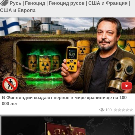
Русь
|
Геноцид
|
Геноцид русов
|
США и Франция
|
США и Европа
В Финляндии создают первое в мире хранилище на 100
000 лет
109