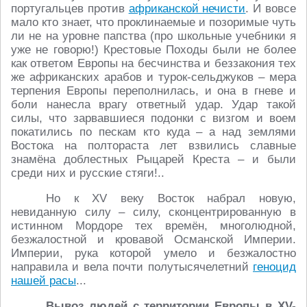
португальцев против
африканской нечисти
. И вовсе
мало кто знает, что проклинаемые и позоримые чуть
ли не на уровне папства (про школьные учебники я
уже не говорю!) Крестовые Походы были не более
как ответом Европы на бесчинства и беззакония тех
же африканских арабов и турок-сельджуков – мера
терпения Европы переполнилась, и она в гневе и
боли нанесла врагу ответный удар. Удар такой
силы, что зарвавшиеся подонки с визгом и воем
покатились по пескам кто куда – а над землями
Востока на полтораста лет взвились славные
знамёна доблестных Рыцарей Креста – и были
среди них и русские стяги!..
Но к XV веку Восток набрал новую,
невиданную силу – силу, сконцентрированную в
истинном Мордоре тех времён, многолюдной,
безжалостной и кровавой Османской Империи.
Империи, рука которой умело и безжалостно
направила и вела почти полутысячелетний
геноцид
нашей расы
...
Вывоз людей с территории Европы в XV-