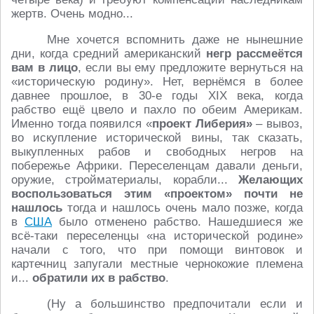
жертв. Очень модно...
Мне хочется вспомнить даже не нынешние
дни, когда средний американский
негр рассмеётся
вам в лицо
, если вы ему предложите вернуться на
«историческую родину». Нет, вернёмся в более
давнее прошлое, в 30-е годы XIX века, когда
рабство ещё цвело и пахло по обеим Америкам.
Именно тогда появился «
проект Либерия»
– вывоз,
во искупление исторической вины, так сказать,
выкупленных рабов и свободных негров на
побережье Африки. Переселенцам давали деньги,
оружие, стройматериалы, корабли...
Желающих
воспользоваться этим «проектом» почти не
нашлось
тогда и нашлось очень мало позже, когда
в
США
было отменено рабство. Нашедшиеся же
всё-таки переселенцы «на исторической родине»
начали с того, что при помощи винтовок и
картечниц запугали местные чернокожие племена
и...
обратили их в рабство
.
(Ну а большинство предпочитали если и