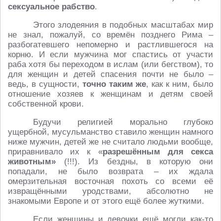
сексуальное рабство
.
Этого злодеяния в подобных масштабах мир
не знал, пожалуй, со времён позднего Рима –
разбогатевшего непомерно и растлившегося на
корню. И если мужчина мог спастись от участи
раба хотя бы переходом в ислам (или бегством), то
для женщин и детей спасения почти не было –
ведь, в сущности,
точно таким же
, как к ним, было
отношение хозяев к женщинам и детям своей
собственной крови.
Будучи религией морально глубоко
ущербной, мусульманство ставило женщин намного
ниже мужчин, детей же не считало людьми вообще,
приравнивало их к «
разрешённым для секса
животным»
(!!!). Из бездны, в которую они
попадали, не было возврата – их ждала
омерзительная восточная похоть со всеми её
извращёнными уродствами, абсолютно не
знакомыми Европе и от этого ещё более жуткими.
Если женщины и девочки ещё могли как-то