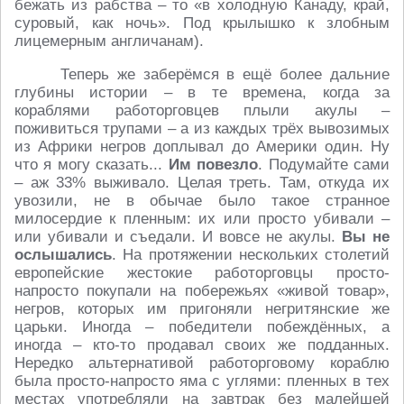
бежать из рабства – то «в холодную Канаду, край,
суровый, как ночь». Под крылышко к злобным
лицемерным англичанам).
Теперь же заберёмся в ещё более дальние
глубины истории – в те времена, когда за
кораблями работорговцев плыли акулы –
поживиться трупами – а из каждых трёх вывозимых
из Африки негров доплывал до Америки один. Ну
что я могу сказать...
Им повезло
. Подумайте сами
– аж 33% выживало. Целая треть. Там, откуда их
увозили, не в обычае было такое странное
милосердие к пленным: их или просто убивали –
или убивали и съедали. И вовсе не акулы.
Вы не
ослышались
. На протяжении нескольких столетий
европейские жестокие работорговцы просто-
напросто покупали на побережьях «живой товар»,
негров, которых им пригоняли негритянские же
царьки. Иногда – победители побеждённых, а
иногда – кто-то продавал своих же подданных.
Нередко альтернативой работорговому кораблю
была просто-напросто яма с углями: пленных в тех
местах употребляли на завтрак без малейшей