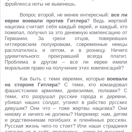
фройлехса ноты не выкинешь.
Вопрос второй, не менее интересный:
все ли
евреи воевали против Гитлера
? Ведь жертвой
нацизма считает себя каждый еврей, и каждый, кто
пожелал, получил за это денежную компенсацию от
Германии. За грехи отцов, поверивших
гитлеровским полукровкам, современные немцы
расплатились и оптом, и в розницу. Ничего
удивительного: проигравший всегда платит.
Проблема в другом – все ли евреи имели
моральное право на получение этих компенсаций?
Как быть с теми евреями, которые
воевали
на стороне Гитлера
? С теми, кто командовал
фашистскими армиями, дивизиями, полками? С
теми, кто разрушал русские города и деревни,
убивал наших солдат, угонял в рабство русских
девушек? Они что – тоже жертвы нацизма? Они
никому и ничего не должны? Например: нам, детям
и родственникам погибших и пленённых россиян.
Русская жизнь чего-то стоит? Или наши страдания
заранее не в счёт: подумаешь, какие-то русские!..