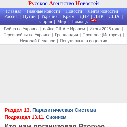
Ру
сское
А
гентство
Н
овостей
Главная
Главные новости
Новости
Лента новостей
|
|
|
|
Россия
Путин
Украина
Крым
ДНР
ЛНР
США
|
|
|
|
|
|
|
Сирия
Мир
Помощь
|
|
Война на Украине
|
война США с Ираном
|
Итоги 2025 года
|
Герои войны на Украине
|
Гренландия
|
Прошлое (История)
|
Николай Левашов
|
Популярные в соцсетях
Раздел 13.
Паразитическая Система
Подраздел 13.11.
Сионизм
Кто нам организовал Вторую