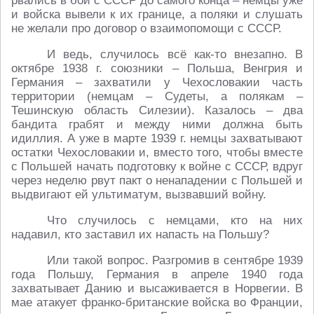
рвались в бой с СССР до самого конца – немцы уже
и войска вывели к их границе, а поляки и слушать
не желали про договор о взаимопомощи с СССР.
И ведь, случилось всё как-то внезапно. В
октябре 1938 г. союзники – Польша, Венгрия и
Германия – захватили у Чехословакии часть
территории (немцам – Судеты, а полякам –
Тешинскую область Силезии). Казалось – два
бандита грабят и между ними должна быть
идиллия. А уже в марте 1939 г. немцы захватывают
остатки Чехословакии и, вместо того, чтобы вместе
с Польшей начать подготовку к войне с СССР, вдруг
через неделю рвут пакт о ненападении с Польшей и
выдвигают ей ультиматум, вызвавший войну.
Что случилось с немцами, кто на них
надавил, кто заставил их напасть на Польшу?
Или такой вопрос. Разгромив в сентябре 1939
года Польшу, Германия в апреле 1940 года
захватывает Данию и высаживается в Норвегии. В
мае атакует франко-британские войска во Франции,