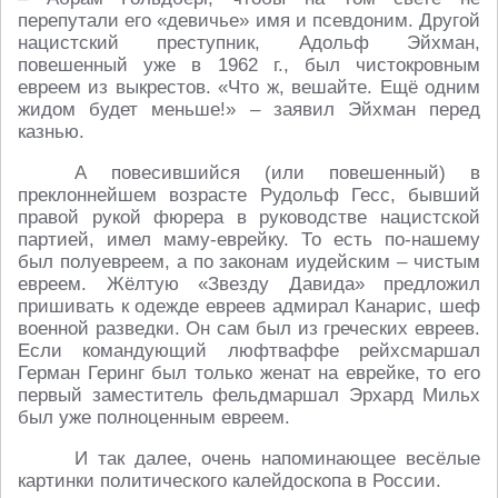
перепутали его «девичье» имя и псевдоним. Другой
нацистский преступник, Адольф Эйхман,
повешенный уже в 1962 г., был чистокровным
евреем из выкрестов. «Что ж, вешайте. Ещё одним
жидом будет меньше!» – заявил Эйхман перед
казнью.
А повесившийся (или повешенный) в
преклоннейшем возрасте Рудольф Гесс, бывший
правой рукой фюрера в руководстве нацистской
партией, имел маму-еврейку. То есть по-нашему
был полуевреем, а по законам иудейским – чистым
евреем. Жёлтую «Звезду Давида» предложил
пришивать к одежде евреев адмирал Канарис, шеф
военной разведки. Он сам был из греческих евреев.
Если командующий люфтваффе рейхсмаршал
Герман Геринг был только женат на еврейке, то его
первый заместитель фельдмаршал Эрхард Мильх
был уже полноценным евреем.
И так далее, очень напоминающее весёлые
картинки политического калейдоскопа в России.