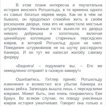
В этом плане интересна и поучительна
история венского Ротшильда, в те времена одного
из самых богатых евреев мира. Как ни в чём ни
бывало, он продолжал спокойно жить в своём
роскошном дворце, пока его не навестили местные
штурмовики. Незваные гости вынесли из дворца
немало добришка и золотишка, включая
ценнейшую коллекцию старинных персидских
ковров, в которой Ротшильд души не чаял.
Поведение штурмовиков не на шутку рассердило
банкира. И он тут же написал жалобу самому
фюреру.
«Бедняга! – подумаете вы. – Его же
немедленно отправят в газовую камеру!»
Ошибаетесь. Гитлер принёс Ротшильду
извинения и возместил все убытки банкира из
казны рейха. Загвоздка вышла лишь с персидскими
коврами. Может быть, они очень понравились Еве
Браун. Во всяком случае, по поводу унесённых
ковров история умалчивает. Говорит она только о