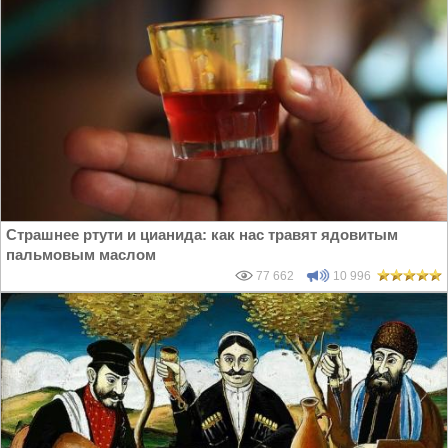
Страшнее ртути и цианида: как нас травят ядовитым
пальмовым маслом
77 662
10 996