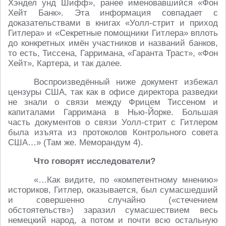
Хэндел унд Шифф», ранее именовавшийся «Фон
Хейт Банк». Эта информация совпадает с
доказательствами в книгах «Уолл-стрит и приход
Гитлера» и «Секретные помощники Гитлера» вплоть
до конкретных имён участников и названий банков,
то есть, Тиссена, Гарримана, «Гаранта Траст», «Фон
Хейт», Картера, и так далее.
Воспроизведённый ниже документ избежал
цензуры США, так как в офисе директора разведки
не знали о связи между Фрицем Тиссеном и
капиталами Гарримана в Нью-Йорке. Большая
часть документов о связи Уолл-стрит с Гитлером
была изъята из протоколов Контрольного совета
США…» (Там же. Меморандум 4).
Что говорят исследователи?
«…Как видите, по «компетентному мнению»
историков, Гитлер, оказывается, был сумасшедший
и совершенно случайно («стечением
обстоятельств») заразил сумасшествием весь
немецкий народ, а потом и почти всю остальную