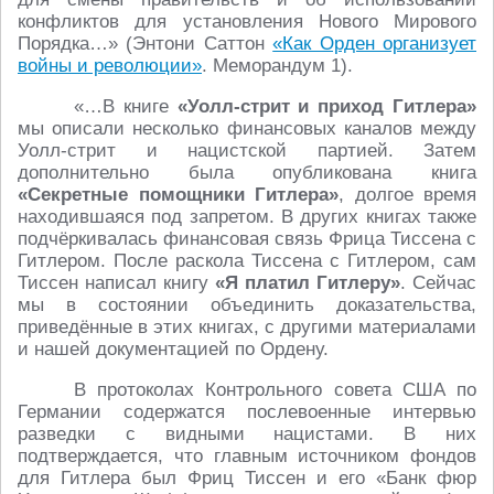
конфликтов для установления Нового Мирового
Порядка…» (Энтони Саттон
«Как Орден организует
войны и революции»
. Меморандум 1).
«…В книге
«Уолл-стрит и приход Гитлера»
мы описали несколько финансовых каналов между
Уолл-стрит и нацистской партией. Затем
дополнительно была опубликована книга
«Секретные помощники Гитлера»
, долгое время
находившаяся под запретом. В других книгах также
подчёркивалась финансовая связь Фрица Тиссена с
Гитлером. После раскола Тиссена с Гитлером, сам
Тиссен написал книгу
«Я платил Гитлеру»
. Сейчас
мы в состоянии объединить доказательства,
приведённые в этих книгах, с другими материалами
и нашей документацией по Ордену.
В протоколах Контрольного совета США по
Германии содержатся послевоенные интервью
разведки с видными нацистами. В них
подтверждается, что главным источником фондов
для Гитлера был Фриц Тиссен и его «Банк фюр