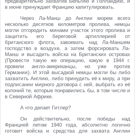
предварительно захватив Бельгию и Голландию, и
в июне принуждает Францию капитулировать.
Через Ла-Манш до Англии морем всего
несколько десятков километров пролива, немцы
могли отгородить минами участок этого пролива и
защитить его береговой артиллерией от
британского флота, завоевать над Ла-Маншем
господство в воздухе, а затем форсировать Ла-
Манш и высадить войска на Британских островах
(Провести такую же операцию, какую в 1944 г.
провели англо-американцы, но уже против
Германии). И этой высадкой немцы могли бы либо
захватить Англию, либо принудить её к миру, а при
подписании мирного договора с ней, выбрать из её
колоний те, которые понравились бы, в том числе и
в Северной Африке.
А что делает Гитлер?
Он действительно, после победы над
Францией летом 1940 года, абсолютно логично
готовит войска и средства для захвата Англии