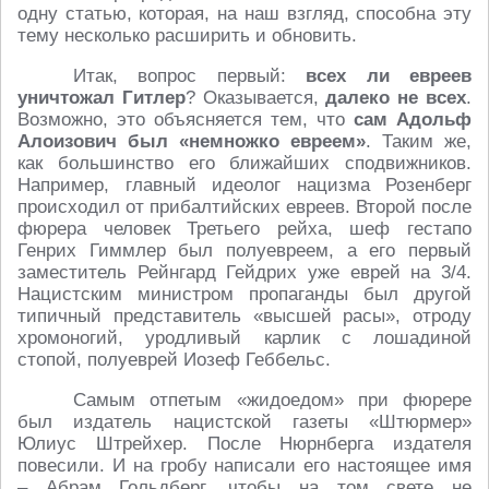
одну статью, которая, на наш взгляд, способна эту
тему несколько расширить и обновить.
Итак, вопрос первый:
всех ли евреев
уничтожал Гитлер
? Оказывается,
далеко не всех
.
Возможно, это объясняется тем, что
сам Адольф
Алоизович был «немножко евреем»
. Таким же,
как большинство его ближайших сподвижников.
Например, главный идеолог нацизма Розенберг
происходил от прибалтийских евреев. Второй после
фюрера человек Третьего рейха, шеф гестапо
Генрих Гиммлер был полуевреем, а его первый
заместитель Рейнгард Гейдрих уже еврей на 3/4.
Нацистским министром пропаганды был другой
типичный представитель «высшей расы», отроду
хромоногий, уродливый карлик с лошадиной
стопой, полуеврей Иозеф Геббельс.
Самым отпетым «жидоедом» при фюрере
был издатель нацистской газеты «Штюрмер»
Юлиус Штрейхер. После Нюрнберга издателя
повесили. И на гробу написали его настоящее имя
– Абрам Гольдберг, чтобы на том свете не