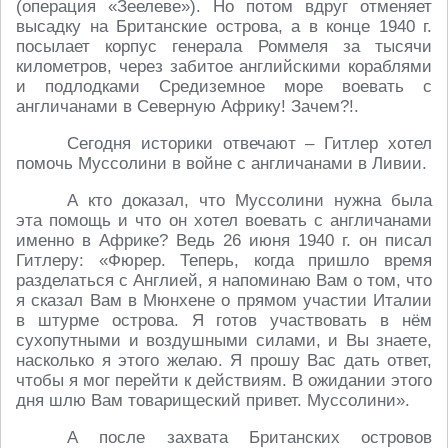
(операция «Зеелеве»). Но потом вдруг отменяет
высадку на Британские острова, а в конце 1940 г.
посылает корпус генерала Роммеля за тысячи
километров, через забитое английскими кораблями
и подлодками Средиземное море воевать с
англичанами в Северную Африку! Зачем?!.
Сегодня историки отвечают – Гитлер хотел
помочь Муссолини в войне с англичанами в Ливии.
А кто доказал, что Муссолини нужна была
эта помощь и что он хотел воевать с англичанами
именно в Африке? Ведь 26 июня 1940 г. он писал
Гитлеру: «Фюрер. Теперь, когда пришло время
разделаться с Англией, я напоминаю Вам о том, что
я сказал Вам в Мюнхене о прямом участии Италии
в штурме острова. Я готов участвовать в нём
сухопутными и воздушными силами, и Вы знаете,
насколько я этого желаю. Я прошу Вас дать ответ,
чтобы я мог перейти к действиям. В ожидании этого
дня шлю Вам товарищеский привет. Муссолини».
А после захвата Британских островов