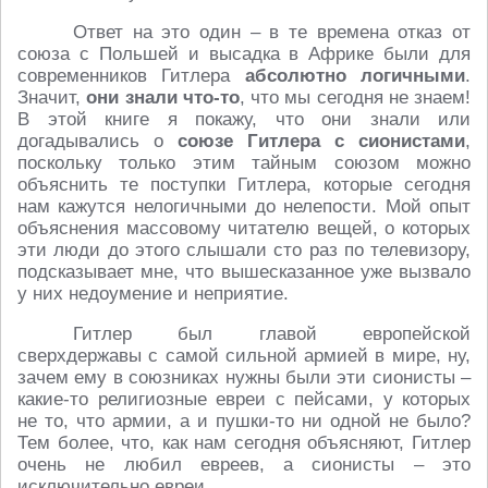
Ответ на это один – в те времена отказ от
союза с Польшей и высадка в Африке были для
современников Гитлера
абсолютно логичными
.
Значит,
они знали что-то
, что мы сегодня не знаем!
В этой книге я покажу, что они знали или
догадывались о
союзе Гитлера с сионистами
,
поскольку только этим тайным союзом можно
объяснить те поступки Гитлера, которые сегодня
нам кажутся нелогичными до нелепости. Мой опыт
объяснения массовому читателю вещей, о которых
эти люди до этого слышали сто раз по телевизору,
подсказывает мне, что вышесказанное уже вызвало
у них недоумение и неприятие.
Гитлер был главой европейской
сверхдержавы с самой сильной армией в мире, ну,
зачем ему в союзниках нужны были эти сионисты –
какие-то религиозные евреи с пейсами, у которых
не то, что армии, а и пушки-то ни одной не было?
Тем более, что, как нам сегодня объясняют, Гитлер
очень не любил евреев, а сионисты – это
исключительно евреи.