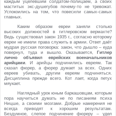
каждым уцелевшим солдатом-полицаем, а своих
маститых экс-душегубов почему-то не тревожат.
Успокоились на том, что повесили самых-самых
главных.
Каким образом евреи заняли столько
высоких должностей в гитлеровском вермахте?
Ведь существовал закон 1935 г., согласно которому
евреи не имели права служить в армии. Ответ даёт
мудрая русская поговорка: закон, что дышло – куда
повернул, туда и вышло. Оказывается,
Гитлер
лично объявил еврейских военачальников
арийцами
. И арийцы подчинились евреям. Так
сказал фюрер, а фюрер думает за всех. Одних
евреев убивать, другим евреям подчиняться.
Дисциплина прежде всего. Кот лает, когда петух
мяукает.
Наглядный урок юным баркашовцам, которым
пора научиться думать не по писаниям психа
Ницше, а своими мозгами. Добрые намерения не
всегда приводят к хорошим результатам.
Бездумное, слепое подчинение фюреру – удел