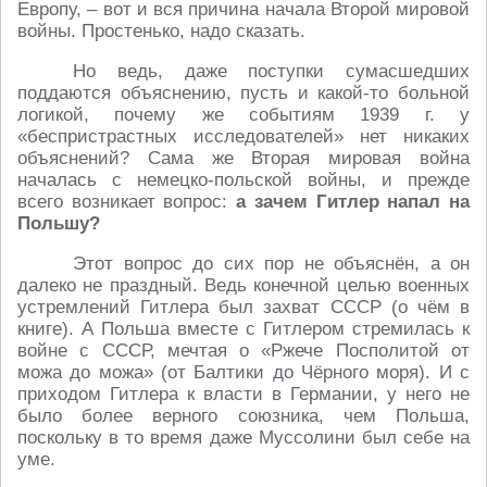
Европу, – вот и вся причина начала Второй мировой
войны. Простенько, надо сказать.
Но ведь, даже поступки сумасшедших
поддаются объяснению, пусть и какой-то больной
логикой, почему же событиям 1939 г. у
«беспристрастных исследователей» нет никаких
объяснений? Сама же Вторая мировая война
началась с немецко-польской войны, и прежде
всего возникает вопрос:
а зачем Гитлер напал на
Польшу?
Этот вопрос до сих пор не объяснён, а он
далеко не праздный. Ведь конечной целью военных
устремлений Гитлера был захват СССР (о чём в
книге). А Польша вместе с Гитлером стремилась к
войне с СССР, мечтая о «Ржече Посполитой от
можа до можа» (от Балтики до Чёрного моря). И с
приходом Гитлера к власти в Германии, у него не
было более верного союзника, чем Польша,
поскольку в то время даже Муссолини был себе на
уме.