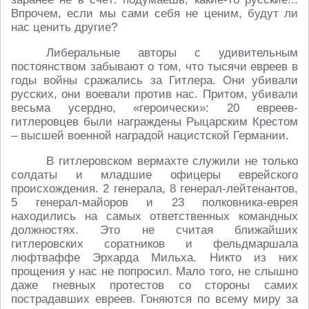
Впрочем, если мы сами себя не ценим, будут ли
нас ценить другие?
Либеральные авторы с удивительным
постоянством забывают о том, что тысячи евреев в
годы войны сражались за Гитлера. Они убивали
русских, они воевали против нас. Притом, убивали
весьма усердно, «героически»: 20 евреев-
гитлеровцев были награждены Рыцарским Крестом
– высшей военной наградой нацистской Германии.
В гитлеровском вермахте служили не только
солдаты и младшие офицеры еврейского
происхождения. 2 генерала, 8 генерал-лейтенантов,
5 генерал-майоров и 23 полковника-еврея
находились на самых ответственных командных
должностях. Это не считая ближайших
гитлеровских соратников и фельдмаршала
люфтваффе Эрхарда Мильха. Никто из них
прощения у нас не попросил. Мало того, не слышно
даже гневных протестов со стороны самих
пострадавших евреев. Гоняются по всему миру за