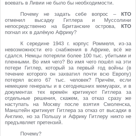
воевать в Ливии не было бы необходимости.
Почему не задать себе вопрос –
КТО
отменил высадку Гитлера и Муссолини
непосредственно на Британские острова,
КТО
погнал их в далёкую Африку?
К середине 1943 г. корпус Роммеля, из-за
невозможности его снабжения в Африке, всё же
сдался. Немцы потеряли более 100 тыс. убитыми и
пленными. Во имя чего? Во имя чего пошёл на эти
потери Гитлер, который за первый год войны (в
течение которого он захватил почти всю Европу)
потерял всего 67 тыс. человек? Причём, если
немецкие генералы и в сегодняшних мемуарах, и в
документах тех времён критикуют Гитлера за
отдельные решения, скажем, за отказ сразу же
наступать на Москву после взятия Смоленска,
Манштейн критикует Гитлера за отказ от высадки в
Англию, но за Польшу и Африку Гитлеру никто не
предъявляет претензий.
Почему?