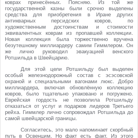
коврах принесённых. Поясняю. Из той же
государственной казны были срочно выделены
средства для приобретения в Иране других
антикварных персидских ковров, по
художественным достоинствам и стоимости
эквивалентных коврам из пропавшей коллекции.
Новая коллекция была торжественно вручена
безутешному миллиардеру самим Гиммлером. Он
же лично руководил эвакуацией венского
Ротшильда в Швейцарию.
Для этой цели Ротшильду был выделен
особый железнодорожный состав с эсэсовской
охраной и специальными вагонами люкс. Добро
миллиардера, включая обновлённую коллекцию
ковров, было тщательно упаковано и погружено.
Еврейская гордость не позволила Ротшильду
отказаться от услуг и подарков лидеров Третьего
рейха. Гиммлер лично сопровождал Ротшильда до
самой швейцарской границы.
Согласитесь, это мало напоминает скорбный
путь в Освенцим. Но факт есть факт. Из этого