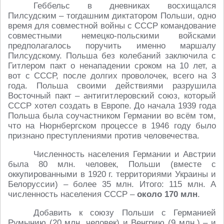
Геббельс в дневниках восхищался
Пилсудским – тогдашним диктатором Польши, одно
время для совместной войны с СССР командование
совместными немецко-польскими войсками
предполагалось поручить именно маршалу
Пилсудскому. Польша без колебаний заключила с
Гитлером пакт о ненападении сроком на 10 лет, а
вот с СССР, после долгих проволочек, всего на 3
года. Польша своими действиями разрушила
Восточный пакт – антигитлеровский союз, который
СССР хотел создать в Европе. До начала 1939 года
Польша была соучастником Германии во всём том,
что на Нюрнбергском процессе в 1946 году было
признано преступлениями против человечества.
Численность населения Германии и Австрии
была 80 млн. человек, Польши (вместе с
оккупированными в 1920 г. территориями Украины и
Белоруссии) – более 35 млн. Итого: 115 млн. А
численность населения СССР –
около 170 млн
.
Добавить к союзу Польши с Германией
Румынию (20 млн. человек) и Венгрию (9 млн.) – и