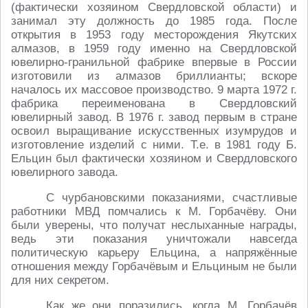
(фактически хозяином Свердловской области) и
занимал эту должность до 1985 года. После
открытия в 1953 году месторождения Якутских
алмазов, в 1959 году именно на Свердловской
ювелирно-гранильной фабрике впервые в России
изготовили из алмазов бриллианты; вскоре
началось их массовое производство. 9 марта 1972 г.
фабрика переименована в Свердловский
ювелирный завод. В 1976 г. завод первым в стране
освоил выращивание искусственных изумрудов и
изготовление изделий с ними. Т.е. в 1981 году Б.
Ельцин был фактически хозяином и Свердловского
ювелирного завода.
С чурбановскими показаниями, счастливые
работники МВД помчались к М. Горбачёву. Они
были уверены, что получат неслыханные награды,
ведь эти показания уничтожали навсегда
политическую карьеру Ельцина, а напряжённые
отношения между Горбачёвым и Ельциным не были
для них секретом.
Как же они поразились, когда М. Горбачёв