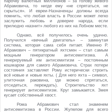
парочку валютных миллионов – за голову живого
Абрамовича, то нигде ему «не спрятаться, не
скрыться». И евреи-Назначенцы должны всегда
помнить, что любая власть в России может легко
заслужить любовь и доверие народа, если
прилюдно «казнит» любого из них на Лобном месте.
Однако, всё получилось очень удачно.
Получился «вечный двигатель» – замкнутая
система, которая сама себя питает. Именно Р.
Абрамович – пятикратный яхтсмен – стал самым
мощным генератором антисемитизма. А
генерируемый им антисемитизм – постоянным
кошмаром для самого Абрамовича. Страх потери
состояния заставляет Рому истерически строить
всё новые и новые яхты. ( Для него яхта – символ,
улиточная раковина, где можно спрятаться,
отсидеться, переждать). Строительство яхт
генерирует антисемитизм. Круг замыкается. Змея
кусает собственный хвост.
Рома Абрамович стал знаменем
антисемитизма в России. Жупелом для всего