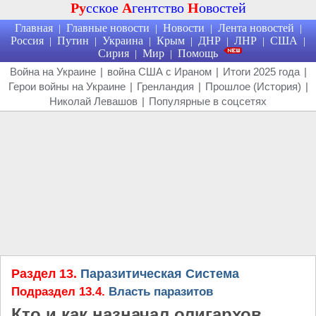
Ру
сское
А
гентство
Н
овостей
Главная
Главные новости
Новости
Лента новостей
|
|
|
|
Россия
Путин
Украина
Крым
ДНР
ЛНР
США
|
|
|
|
|
|
|
Сирия
Мир
Помощь
|
|
Война на Украине
|
война США с Ираном
|
Итоги 2025 года
|
Герои войны на Украине
|
Гренландия
|
Прошлое (История)
|
Николай Левашов
|
Популярные в соцсетях
Раздел 13.
Паразитическая Система
Подраздел 13.4.
Власть паразитов
Кто и как назначал олигархов