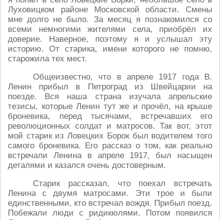
Луховицком районе Московской области. Смены
мне долго не было. За месяц я познакомился со
всеми немногими жителями села, приобрёл их
доверие. Наверное, поэтому я и услышал эту
историю. От старика, имени которого не помню,
старожила тех мест.
Общеизвестно, что в апреле 1917 года В.
Ленин прибыл в Петроград из Швейцарии на
поезде. Вся наша страна изучала апрельские
тезисы, которые Ленин тут же и прочёл, на крыше
броневика, перед тысячами, встречавших его
революционных солдат и матросов. Так вот, этот
мой старик из Ловецких Борок был водителем того
самого броневика. Его рассказ о том, как реально
встречали Ленина в апреле 1917, был насыщен
деталями и казался очень достоверным.
Старик рассказал, что поехал встречать
Ленина с двумя матросами. Эти трое и были
единственными, кто встречал вождя. Прибыл поезд.
Побежали люди с ридикюлями. Потом появился