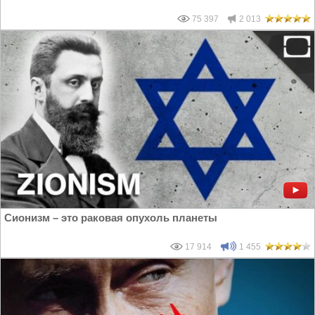
75 397
2 013
Сионизм – это раковая опухоль планеты
17 914
1 455