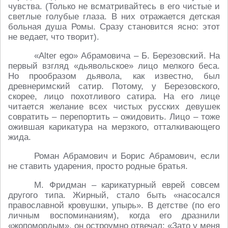
чувства. (Только не всматривайтесь в его чистые и
светлые голубые глаза. В них отражается детская
больная душа Ромы. Сразу становится ясно: этот
не ведает, что творит).
«Alter ego» Абрамовича – Б. Березовский. На
первый взгляд «дьявольское» лицо мелкого беса.
Но прообразом дьявола, как известно, был
древнеримский сатир. Потому, у Березовского,
скорее, лицо похотливого сатира. На его лице
читается желание всех чистых русских девушек
совратить – перепортить – ожидовить. Лицо – тоже
ожившая карикатура на мерзкого, отталкивающего
жида.
Роман Абрамович и Борис Абрамович, если
не ставить ударения, просто родные братья.
М. Фридман – карикатурный еврей совсем
другого типа. Жирный, стало быть «насосался
православной кровушки, упырь». В детстве (по его
личным воспоминаниям), когда его дразнили
«жопомордым», он остроумно отвечал: «Зато у меня