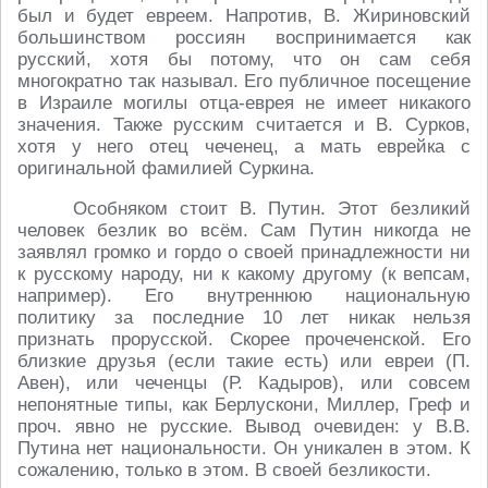
был и будет евреем. Напротив, В. Жириновский
большинством россиян воспринимается как
русский, хотя бы потому, что он сам себя
многократно так называл. Его публичное посещение
в Израиле могилы отца-еврея не имеет никакого
значения. Также русским считается и В. Сурков,
хотя у него отец чеченец, а мать еврейка с
оригинальной фамилией Суркина.
Особняком стоит В. Путин. Этот безликий
человек безлик во всём. Сам Путин никогда не
заявлял громко и гордо о своей принадлежности ни
к русскому народу, ни к какому другому (к вепсам,
например). Его внутреннюю национальную
политику за последние 10 лет никак нельзя
признать прорусской. Скорее прочеченской. Его
близкие друзья (если такие есть) или евреи (П.
Авен), или чеченцы (Р. Кадыров), или совсем
непонятные типы, как Берлускони, Миллер, Греф и
проч. явно не русские. Вывод очевиден: у В.В.
Путина нет национальности. Он уникален в этом. К
сожалению, только в этом. В своей безликости.