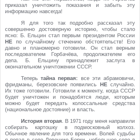
приказал уничтожить показания и забыть эту
информацию навсегда!
Я для того так подробно рассказал эту
совершенно достоверную историю, чтобы стало
ясно: Б. Ельцин стал первым президентом России
НЕ
по случайному стечению обстоятельств! Его
давно и планомерно готовили. Он стал верным
последователем Горбачёва, продолжателем его
дела. Б. Ельцину принадлежит заслуга в
окончательном уничтожении СССР.
Теперь
тайна первая:
все эти абрамовичи,
фридманы, березовские появились
НЕ
случайно.
Их тоже готовили. Готовили к моменту, когда СССР
будет уничтожен и понадобятся люди, которым
можно будет передать колоссальные средства
(национальное достояние) и власть.
История вторая
. В 1971 году меня направили
собирать картошку в подмосковный колхоз.
Обычное явление для того времени. Волей судьбы
я попал в село Ловецкие Борки, небольшое село в