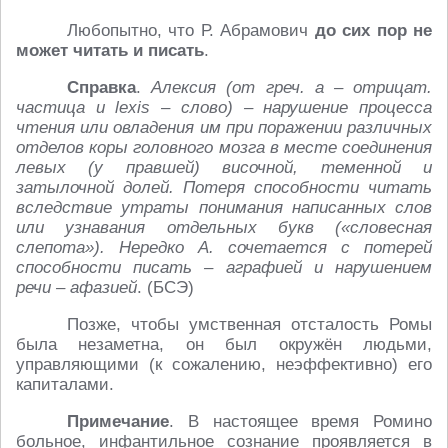
Любопытно, что Р. Абрамович
до сих пор не
может читать и писать
.
Справка
.
Алексия (от греч. а – отрицат.
частица и lexis – слово) – нарушение процесса
чтения или овладения им при поражении различных
отделов коры головного мозга в месте соединения
левых (у правшей) височной, теменной и
затылочной долей. Потеря способности читать
вследствие утраты понимания написанных слов
или узнавания отдельных букв («словесная
слепота»). Нередко А. сочетается с потерей
способности писать – аграфией и нарушением
речи – афазией
. (БСЭ)
Позже, чтобы умственная отсталость Ромы
была незаметна, он был окружён людьми,
управляющими (к сожалению, неэффективно) его
капиталами.
Примечание
. В настоящее время Ромино
больное, инфантильное сознание проявляется в