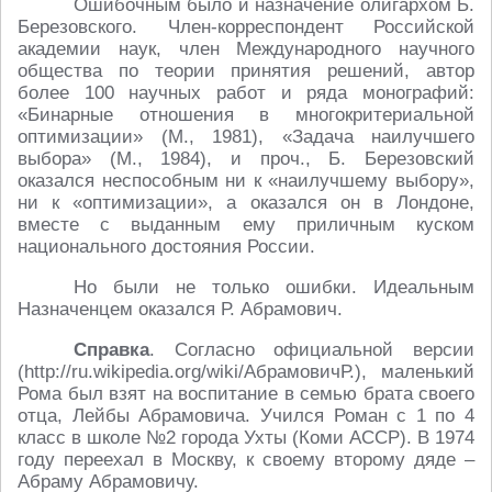
Ошибочным было и назначение олигархом Б.
Березовского. Член-корреспондент Российской
академии наук, член Международного научного
общества по теории принятия решений, автор
более 100 научных работ и ряда монографий:
«Бинарные отношения в многокритериальной
оптимизации» (М., 1981), «Задача наилучшего
выбора» (М., 1984), и проч., Б. Березовский
оказался неспособным ни к «наилучшему выбору»,
ни к «оптимизации», а оказался он в Лондоне,
вместе с выданным ему приличным куском
национального достояния России.
Но были не только ошибки. Идеальным
Назначенцем оказался Р. Абрамович.
Справка
. Согласно официальной версии
(http://ru.wikipedia.org/wiki/АбрамовичР.), маленький
Рома был взят на воспитание в семью брата своего
отца, Лейбы Абрамовича. Учился Роман с 1 по 4
класс в школе №2 города Ухты (Коми АССР). В 1974
году переехал в Москву, к своему второму дяде –
Абраму Абрамовичу.