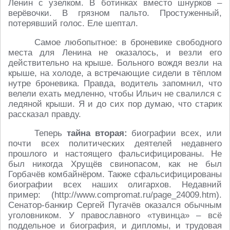
Ленин с узелком. В ботинках вместо шнурков –
верёвочки. В грязном пальто. Простуженный,
потерявший голос. Еле шептал.
Самое любопытное: в броневике свободного
места для Ленина не оказалось, и везли его
действительно на крыше. Больного вождя везли на
крыше, на холоде, а встречающие сидели в тёплом
нутре броневика. Правда, водитель запомнил, что
велели ехать медленно, чтобы Ильич не свалился с
ледяной крыши. Я и до сих пор думаю, что старик
рассказал правду.
Теперь
тайна вторая:
биографии всех, или
почти всех политических деятелей недавнего
прошлого и настоящего фальсифицированы. Не
был никогда Хрущёв свинопасом, как не был
Горбачёв комбайнёром. Также сфальсифицированы
биографии всех наших олигархов. Недавний
пример: (http://www.compromat.ru/page_24009.htm).
Сенатор-банкир Сергей Пугачёв оказался обычным
уголовником. У православного «тувинца» – всё
поддельное и биография, и дипломы, и трудовая