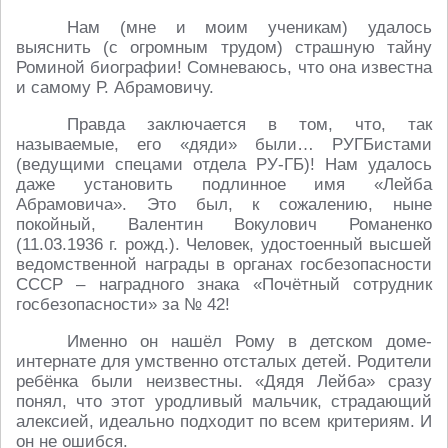
Нам (мне и моим ученикам) удалось
выяснить (с огромным трудом) страшную тайну
Роминой биографии! Сомневаюсь, что она известна
и самому Р. Абрамовичу.
Правда заключается в том, что, так
называемые, его «дяди» были… РУГБистами
(ведущими спецами отдела РУ-ГБ)! Нам удалось
даже установить подлинное имя «Лейба
Абрамовича». Это был, к сожалению, ныне
покойный, Валентин Вокулович Романенко
(11.03.1936 г. рожд.). Человек, удостоенный высшей
ведомственной награды в органах госбезопасности
СССР – наградного знака «Почётный сотрудник
госбезопасности» за № 42!
Именно он нашёл Рому в детском доме-
интернате для умственно отсталых детей. Родители
ребёнка были неизвестны. «Дядя Лейба» сразу
понял, что этот уродливый мальчик, страдающий
алексией, идеально подходит по всем критериям. И
он не ошибся.