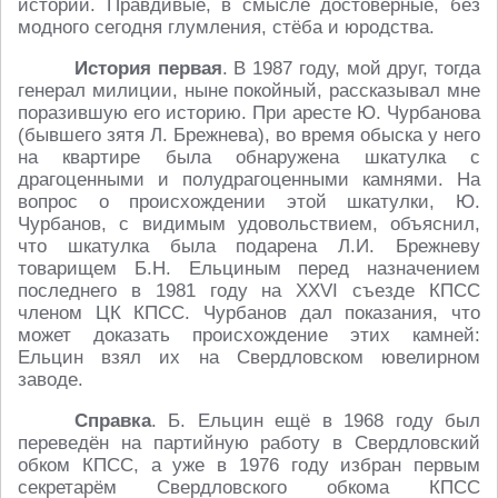
истории. Правдивые, в смысле достоверные, без
модного сегодня глумления, стёба и юродства.
История первая
. В 1987 году, мой друг, тогда
генерал милиции, ныне покойный, рассказывал мне
поразившую его историю. При аресте Ю. Чурбанова
(бывшего зятя Л. Брежнева), во время обыска у него
на квартире была обнаружена шкатулка с
драгоценными и полудрагоценными камнями. На
вопрос о происхождении этой шкатулки, Ю.
Чурбанов, с видимым удовольствием, объяснил,
что шкатулка была подарена Л.И. Брежневу
товарищем Б.Н. Ельциным перед назначением
последнего в 1981 году на XXVI съезде КПСС
членом ЦК КПСС. Чурбанов дал показания, что
может доказать происхождение этих камней:
Ельцин взял их на Свердловском ювелирном
заводе.
Справка
. Б. Ельцин ещё в 1968 году был
переведён на партийную работу в Свердловский
обком КПСС, а уже в 1976 году избран первым
секретарём Свердловского обкома КПСС