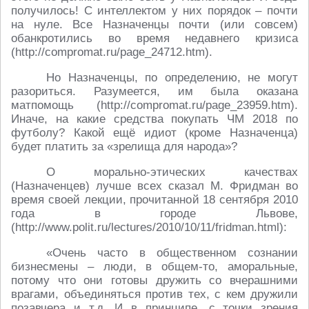
получилось! С интеллектом у них порядок – почти
на нуле. Все Назначенцы почти (или совсем)
обанкротились во время недавнего кризиса
(http://compromat.ru/page_24712.htm).
Но Назначенцы, по определению, не могут
разориться. Разумеется, им была оказана
матпомощь (http://compromat.ru/page_23959.htm).
Иначе, на какие средства покупать ЧМ 2018 по
футболу? Какой ещё идиот (кроме Назначенца)
будет платить за «зрелища для народа»?
О морально-этических качествах
(Назначенцев) лучше всех сказал М. Фридман во
время своей лекции, прочитанной 18 сентября 2010
года в городе Львове,
(http://www.polit.ru/lectures/2010/10/11/fridman.html):
«Очень часто в общественном сознании
бизнесмены – люди, в общем-то, аморальные,
потому что они готовы дружить со вчерашними
врагами, объединяться против тех, с кем дружили
позавчера и т.д. И в принципе, с точки зрения