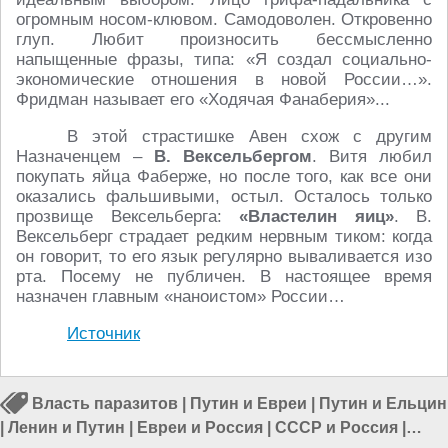
огромным носом-клювом. Самодоволен. Откровенно
глуп. Любит произносить бессмысленно
напыщенные фразы, типа: «Я создал социально-
экономические отношения в новой России…».
Фридман называет его «Ходячая Фанаберия»...
В этой страстишке Авен схож с другим
Назначенцем –
В. Вексельбергом
. Витя любил
покупать яйца Фаберже, но после того, как все они
оказались фальшивыми, остыл. Осталось только
прозвище Вексельберга:
«Властелин яиц»
. В.
Вексельберг страдает редким нервным тиком: когда
он говорит, то его язык регулярно вываливается изо
рта. Посему не публичен. В настоящее время
назначен главным «наноистом» России…
Источник
Власть паразитов
|
Путин и Евреи
|
Путин и Ельцин
|
Ленин и Путин
|
Евреи и Россия
|
СССР и Россия
|