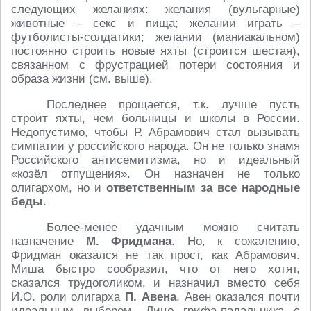
следующих желаниях: желания (вульгарные)
животные – секс и пища; желании играть –
футболисты-солдатики; желании (маниакальном)
постоянно строить новые яхты (строится шестая),
связанном с фрустрацией потери состояния и
образа жизни (см. выше).
Последнее прощается, т.к. лучше пусть
строит яхты, чем больницы и школы в России.
Недопустимо, чтобы Р. Абрамович стал вызывать
симпатии у российского народа. Он не только знамя
Российского антисемитизма, но и идеальный
«козёл отпущения». Он назначен не только
олигархом, но и
ответственным за все народные
беды
.
Более-менее удачным можно считать
назначение
М. Фридмана
. Но, к сожалению,
Фридман оказался не так прост, как Абрамович.
Миша быстро сообразил, что от него хотят,
сказался трудоголиком, и назначил вместо себя
И.О. роли олигарха
П. Авена
. Авен оказался почти
идеальным выбором. Лицо грифа-падальника с