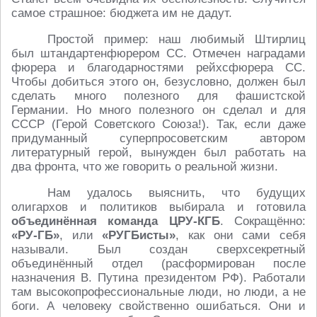
самое страшное: бюджета им не дадут.
Простой пример: наш любимый Штирлиц
был штандартенфюрером СС. Отмечен наградами
фюрера и благодарностями рейхсфюрера СС.
Чтобы добиться этого он, безусловно, должен был
сделать много полезного для фашистской
Германии. Но много полезного он сделал и для
СССР (Герой Советского Союза!). Так, если даже
придуманный суперпросоветским автором
литературный герой, вынужден был работать на
два фронта, что же говорить о реальной жизни.
Нам удалось выяснить, что будущих
олигархов и политиков выбирала и готовила
объединённая команда ЦРУ-КГБ
. Сокращённо:
«РУ-ГБ»
, или
«РУГБисты»
, как они сами себя
называли. Был создан сверхсекретный
объединённый отдел (расформирован после
назначения В. Путина президентом РФ). Работали
там высокопрофессиональные люди, но люди, а не
боги. А человеку свойственно ошибаться. Они и