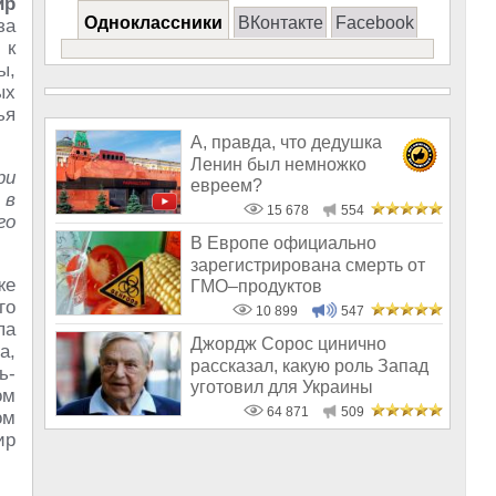
ир
Одноклассники
ВКонтакте
Facebook
за
 к
ы,
ых
ья
А, правда, что дедушка
Ленин был немножко
ри
евреем?
 в
15 678
554
го
В Европе официально
зарегистрирована смерть от
же
ГМО–продуктов
го
10 899
547
па
Джордж Сорос цинично
а,
рассказал, какую роль Запад
ь-
уготовил для Украины
ом
64 871
509
ом
ир