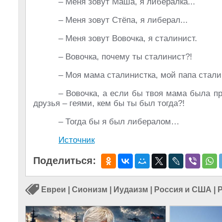
– Меня зовут Маша, я либералка...
– Меня зовут Стёпа, я либерал...
– Меня зовут Вовочка, я сталинист.
– Вовочка, почему ты сталинист?!
– Моя мама сталинистка, мой папа стали
– Вовочка, а если бы твоя мама была пр
друзья – геями, кем бы ты был тогда?!
– Тогда бы я был либералом…
Источник
Поделиться:
Евреи
|
Сионизм
|
Иудаизм
|
Россия и США
|
Р