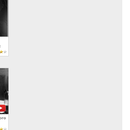
к
ого