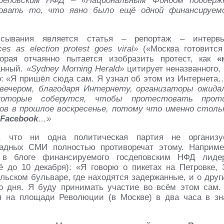
сдеповским НФД – «Национальным Фондом поддерж
овать то, что явно было ещё одной финансируем
исывания является статья – репортаж – интерв
s as election protest goes viral»
(«Москва готовится
торая отчаянно пытается изобразить протест, как
«
танный.
«Sydney Morning Herald»
цитирует неназванного, 
о: «Я пришёл сюда сам. Я узнал об этом из Интернета
 вечером, благодаря Интернету, организаторы ожида
которые соберутся, чтобы протестовать прот
в в прошлое воскресенье, потому что именно столь
Facebook
…»
, что ни одна политическая партия не организу
адных СМИ полностью противоречат этому. Наприме
 в блоге финансируемого госдеповским НФД лиде
 до 10 декабря): «Я говорю о пикетах на Петровке, 
льском бульваре, где находятся задержанные, и о друг
о дня. Я буду принимать участие во всём этом сам.
я на площади Революции (в Москве) в два часа в зн