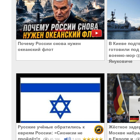
Почему России снова нужен
В Киеве подт
океанский флот
готовили под
военно-морск
Януковиче
Русские учёные обратились к
Жёсткое заде
евреям России: «Сионизм не
Москве набра
пройдёт!»
в Европе и С
45 386
2 609