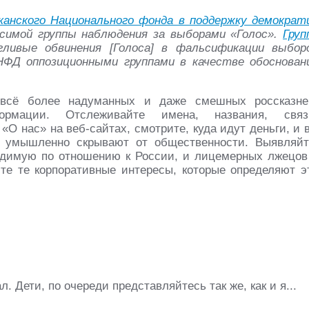
канского Национального фонда в поддержку демократ
исимой группы наблюдения за выборами «Голос».
Груп
гливые обвинения [Голоса] в фальсификации выбор
НФД оппозиционными группами в качестве обоснован
 всё более надуманных и даже смешных россказне
рмации. Отслеживайте имена, названия, связ
«О нас» на веб-сайтах, смотрите, куда идут деньги, и 
И умышленно скрывают от общественности. Выявляйт
одимую по отношению к России, и лицемерных лжецов
йте те корпоративные интересы, которые определяют э
. Дети, по очереди представляйтесь так же, как и я...