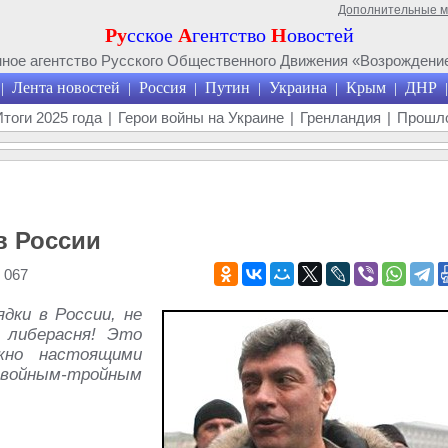
Дополнительные 
Ру
сское
А
гентство
Н
овостей
ое агентство Русского Общественного Движения «Возрождение
Лента новостей
Россия
Путин
Украина
Крым
ДНР
|
|
|
|
|
|
|
Итоги 2025 года
|
Герои войны на Украине
|
Гренландия
|
Прошло
в России
 067
дки в России, не
 либерасня! Это
жно настоящими
войным-тройным