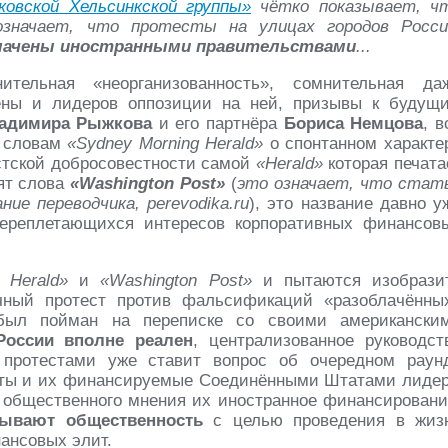
ковской Хельсинкской группы»
чётко показывает, ч
означает, что протесты на улицах городов Росси
лачены иностранными правительствами
...
ительная «неорганизованность», сомнительная да
цены и лидеров оппозиции на ней, призывы к будущ
адимира Рыжкова
и его партнёра
Бориса Немцова
, в
к словам
«Sydney Morning Herald»
о спонтанном характе
истской добросовестности самой
«Herald»
которая печата
ят слова
«Washington Post»
(
это означает, что стат
ние переводчика, perevodika.ru
), это название давно у
ереплетающихся интересов корпоративных финансов
 Herald»
и
«Washington Post»
и пытаются изобрази
чный протест против фальсификаций «разоблачённы
был пойман на переписке со своими американски
России вполне реален
, централизованное руководст
 протестами уже ставит вопрос об очередном раун
тесты и их финансируемые Соединёнными Штатами лиде
 общественного мнения их иностранное финансировани
ывают общественность
с целью проведения в жиз
ансовых элит.