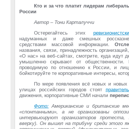
Кто и за что платит лидерам либерал
России
Автор – Тони Карталуччи
Остерегайтесь этих
ревизионистск
надуманных и даже смешных россказне
средствами массовой информации.
Отсл
названия, связи, принадлежность организаций
«О нас» на веб-сайтах, смотрите, куда идут 
умышленно скрывают от общественности. 
проводимую по отношению к России, и лице
бойкотируйте те корпоративные интересы, кот
По мере появления всё новых и новых 
улицах российских городов стоят
правител
движения, корпоративные СМИ начали
перепи
Фото:
Американские и британские м
«спонтанными», а не организованы оппоз
интервьюируют организаторов протеста, 
вверху). Он вышел на трибуну среди этого я