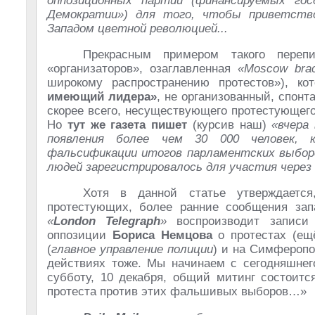
оппозиционных партий (финансируемых го
Демократии») для того, чтобы приветств
Западом цветной революцией...
Прекрасным примером такого переп
«организаторов», озаглавленная
«Moscow brace
широкому распространению протестов»), ко
имеющий лидера»
, не организованный, спон
скорее всего, несуществующего протестующег
Но
тут же газета пишет
(курсив наш)
«вчера
появления более чем 30 000 человек, 
фальсификации итогов парламентских выборо
людей зарегистрировалось для участия через
Хотя в данной статье утверждается
протестующих, более ранние сообщения зап
«
London Telegraph
»
воспроизводит записи
оппозиции
Бориса Немцова
о протестах (ещё
(
главное управление полиции
) и на Симферопо
действиях тоже. Мы начинаем с сегодняшнег
субботу, 10 декабря, общий митинг состоитс
протеста против этих фальшивых выборов…»