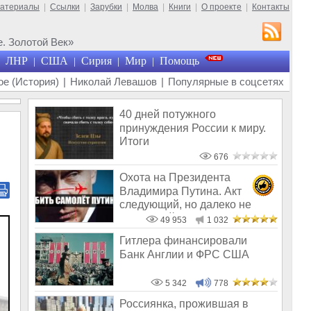
материалы
|
Ссылки
|
Зарубки
|
Молва
|
Книги
|
О проекте
|
Контакты
. Золотой Век»
ЛНР
США
Сирия
Мир
Помощь
|
|
|
|
е (История)
|
Николай Левашов
|
Популярные в соцсетях
40 дней потужного
принуждения России к миру.
Итоги
676
Охота на Президента
Владимира Путина. Акт
следующий, но далеко не
последний
49 953
1 032
Гитлера финансировали
Банк Англии и ФРС США
5 342
778
Россиянка, прожившая в