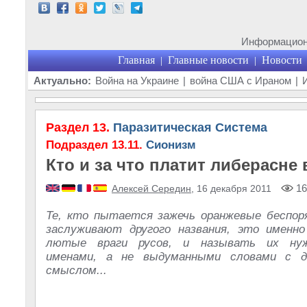
Информационн
Главная
Главные новости
Новости
|
|
Актуально:
Война на Украине
|
война США с Ираном
|
Раздел 13.
Паразитическая Система
Подраздел 13.11.
Сионизм
Кто и за что платит либерасне 
16
Алексей Середин
, 16 декабря 2011
Те, кто пытается зажечь оранжевые беспоря
заслуживают другого названия, это именно
лютые враги русов, и называть их ну
именами, а не выдуманными словами с д
смыслом...