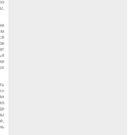
то
и,
же
им
сё
ре
ет
ья
же
ых
ть
х»
ми
во
де
ры
е,
нь