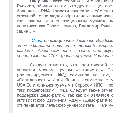
Daily Mail
также сообщила, что организа
Рыжков
, объявил о том, что другая акция cос
больше», а
РИА Новости
написали – «Со сцены
огромной толпе людей обратились самые изве
как Навальный и оппозиционный музыкальны
политиков как Борис Немцов, Владимир Рыжк
Яшин…»
Скан:
оппозиционное движение Владим
этом официально является членом Всемирног
разделе «About Us» ясно сказано, что груп
департамента США, финансируемой Национал
Следует отметить, что политический 
является членом группы «активистов» С
(финансируемого НФД) семинара на тему
«Солидарность» Ильи Яшина, совместно с М
USAID, и финансируемыми Соросом НПО, пров
таки госдеповским НФД). Следует также отме
поддержки демократии, так как он является
активистского движения «ДА!» (Демократичес
стипендиатов Йельского университета»
(Yale Wo