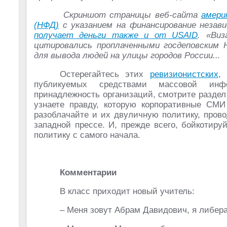
Скриншот страницы веб-сайта
амери
(НФД)
с указанием на финансирование незав
получает деньги также и от USAID
. «Виз
цитировались проплаченными госдеповским 
для вывода людей на улицы городов России...
Остерегайтесь этих
ревизионистских
,
публикуемых средствами массовой инфо
принадлежность организаций, смотрите раздел 
узнаете правду, которую корпоративные СМ
разоблачайте и их двуличную политику, пров
западной прессе. И, прежде всего, бойкотиру
политику с самого начала.
Комментарии
В класс приходит новый учитель:
– Меня зовут Абрам Давидович, я либерал