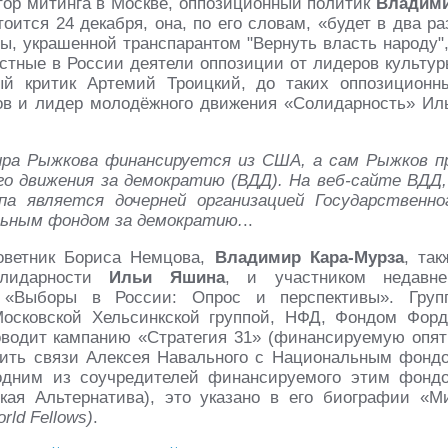
тор митинга в Москве, оппозиционный политик
Владим
тоится 24 декабря, она, по его словам, «будет в два ра
, украшенной транспарантом "Вернуть власть народу",
стные в России деятели оппозиции от лидеров культур
й критик Артемий Троицкий, до таких оппозиционн
ов и лидер молодёжного движения «Солидарность» Ил
ира Рыжкова финансируется из США, а сам Рыжков п
о движения за демократию (ВДД). На веб-сайте ВДД,
па является дочерней организацией Государственно
ьным фондом за демократию.
..
советник Бориса Немцова,
Владимир Кара-Мурза
, так
олидарности
Ильи Яшина
, и участником недавне
 «Выборы в России: Опрос и перспективы». Груп
осковской Хельсинкской группой, НФД, Фондом Форд
одит кампанию «Стратегия 31» (финансируемую опят
тить связи Алексея Навального с Национальным фонд
 одним из соучредителей финансируемого этим фонд
кая Альтернатива), это указано в его биографии «М
rld Fellows)
.