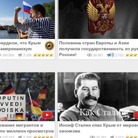
вердили, что Крым
Половина стран Европы и Азии
 американскую
получила государственность из ру
ую базу еще при
России!
140 800
3 338
38 997
2 793
ржание мигрантов в
Иосиф Сталин спас Крым от миров
ло миллион просмотров
сионизма
ША
127 323
2 348
75 397
2 013