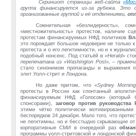
Скриншот страницы веб-сайта
«Мос
группа финансируется из-за рубежа. Это 
организованные группой и её отделениями,
оп
Сомнительная «безлидерность», сомн
«местножительность» протестов, наличие с
протестам финансируемых НФД политиков
Вл
это порождает большое недоверие не только 
протеста и о его легитимности, но и к журнал
подобный нонсенс. Под статьёй в
«Herald»
сто
перепечатана из «Washington Post», – примеча
стало синонимом пропаганды и выражения п
элит Уолл-стрит и Лондона.
Но даже притом, что
«Sydney Morning
протесты в России как спонтанный аполити
финансируемым НФД «Голосом» (который 
спонсорами),
заговор против руководства 
этими чётко политически мотивированными
беспорядков 24 декабря. Мало того, что про
не легитимны, но и бесстыдно скрывающие от
корпоративные СМИ в очередной раз
обман
программы уолл-стритовской и лондонской фин