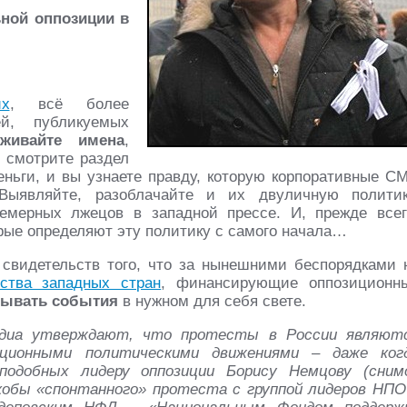
ьной оппозиции в
их
, всё более
й, публикуемых
еживайте имена
,
, смотрите раздел
деньги, и вы узнаете правду, которую корпоративные С
Выявляйте, разоблачайте и их двуличную политик
мерных лжецов в западной прессе. И, прежде всег
орые определяют эту политику с самого начала…
свидетельств того, что за нынешними беспорядками 
ьства западных стран
, финансирующие оппозиционн
сывать события
в нужном для себя свете.
едиа утверждают, что протесты в России являют
иционными политическими движениями – даже ког
подобных лидеру оппозиции Борису Немцову (сним
кобы «спонтанного» протеста с группой лидеров НПО