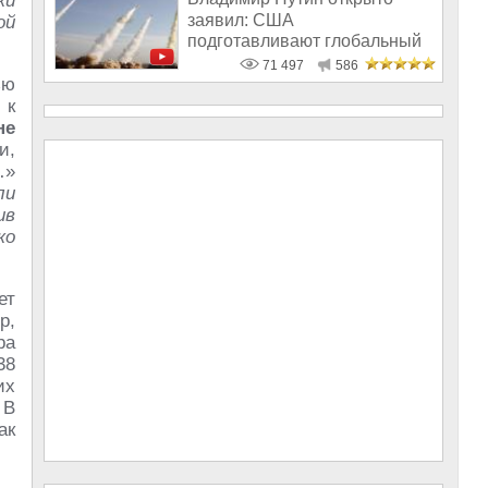
ки
заявил: США
ой
подготавливают глобальный
удар по России
71 497
586
ью
 к
не
и,
…»
ли
ив
ко
ет
р,
ра
38
их
 В
ак