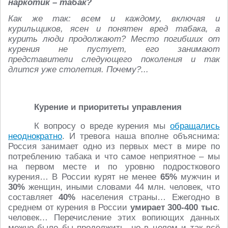
наркотик – табак?
Как же так: всем и каждому, включая и
курильщиков, ясен и понятен вред табака, а
курить люди продолжают? Место погибших от
курения не пустует, его занимают
представители следующего поколения и так
длится уже столетия. Почему?...
Курение и приоритеты управления
К вопросу о вреде курения мы
обращались
неоднократно
. И тревога наша вполне объяснима:
Россия занимает одно из первых мест в мире по
потреблению табака и что самое неприятное – мы
на первом месте и по уровню подросткового
курения… В России курят не менее
65%
мужчин и
30%
женщин, иными словами 44 млн. человек, что
составляет
40%
населения страны… Ежегодно в
среднем от курения в России
умирает 300-400 тыс
.
человек… Перечисление этих вопиющих данных
можно было бы продолжить, но в целом и так всё