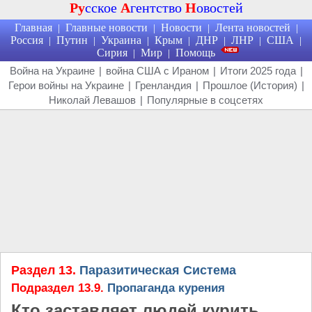
Ру
сское
А
гентство
Н
овостей
Главная
Главные новости
Новости
Лента новостей
|
|
|
|
Россия
Путин
Украина
Крым
ДНР
ЛНР
США
|
|
|
|
|
|
|
Сирия
Мир
Помощь
|
|
Война на Украине
|
война США с Ираном
|
Итоги 2025 года
|
Герои войны на Украине
|
Гренландия
|
Прошлое (История)
|
Николай Левашов
|
Популярные в соцсетях
Раздел 13.
Паразитическая Система
Подраздел 13.9.
Пропаганда курения
Кто заставляет людей курить