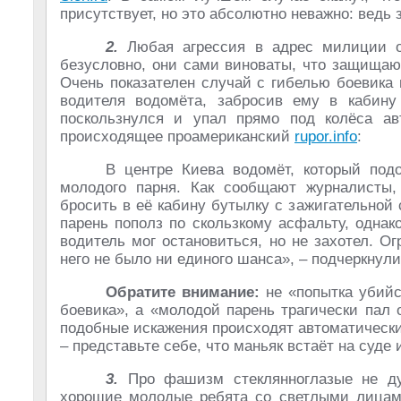
присутствует, но это абсолютно неважно: ведь 
2.
Любая агрессия в адрес милиции о
безусловно, они сами виноваты, что защища
Очень показателен случай с гибелью боевика
водителя водомёта, забросив ему в кабину
поскользнулся и упал прямо под колёса ав
происходящее проамериканский
rupor.info
:
В центре Киева водомёт, который под
молодого парня. Как сообщают журналисты
бросить в её кабину бутылку с зажигательной
парень пополз по скользкому асфальту, однак
водитель мог остановиться, но не захотел. О
него не было ни единого шанса», – подчеркнул
Обратите внимание:
не «попытка убийс
боевика», а «молодой парень трагически пал о
подобные искажения происходят автоматически
– представьте себе, что маньяк встаёт на суде 
3.
Про фашизм стеклянноглазые не ду
хорошие молодые ребята со светлыми лицами