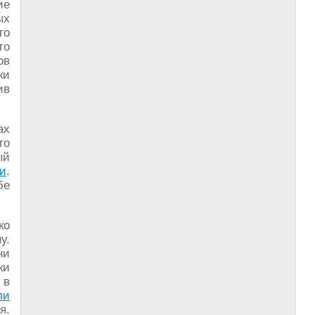
ие
ых
то
то
ов
ки
ив
ах
го
ый
и
.
бе
ко
у.
ни
ки
 в
ли
я.