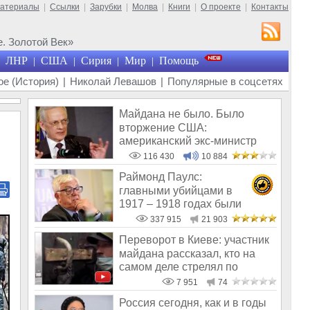
материалы
|
Ссылки
|
Зарубки
|
Молва
|
Книги
|
О проекте
|
Контакты
. Золотой Век»
ЛНР
США
Сирия
Мир
Помощь
|
|
|
|
е (История)
|
Николай Левашов
|
Популярные в соцсетях
Майдана не было. Было
вторжение США:
американский экс-министр
написал открытое пись
116 430
10 884
Раймонд Паулс:
главными убийцами в
1917 – 1918 годах были
латыши и евреи, а не русс
337 915
21 903
Переворот в Киеве: участник
майдана рассказал, кто на
самом деле стрелял по
демонст
7 951
74
Россия сегодня, как и в годы