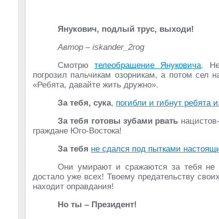
Янукович, подлый трус, выходи!
Автор – iskander_2rog
Смотрю
телеобращение Януковича
. Н
погрозил пальчикам озорникам, а потом сел 
«Ребята, давайте жить дружно».
За тебя, сука
,
погибли и гибнут ребята и
За тебя готовы зубами рвать
нацистов-
граждане Юго-Востока!
За тебя
не сдался под пытками настоящ
Они умирают и сражаются за тебя не 
достало уже всех! Твоему предательству свои
находит оправдания!
Но ты – Президент!