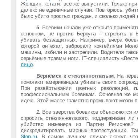
Женщин, кстати, всё же выпустили. Только при
далеко не единичные случаи. Повторюсь, убит
было убито простых граждан, и сколько людей
5.
Боевики начали уже открыто применя
основном, не против Беркута – стрелять в Б
убивать беззащитных. Например, вчера боев
которой он ехал, забросали коктейлями Мол
машины, избили и застрелили. Водителя такси
серьёзные травмы ноги. IT-специалисту «Вест
лицо
.
Вернёмся к стеклянноглазым
. На перв
помогают американцам убивать своих согражд
При развёртывании цветных революций,
п
профессиональным боевикам. Основная же ма
идею. Этой массе грамотно промывают мозги п
1.
Все зверства боевиков объясняются и
спросить стеклянноглазого, поддерживает ли
убийство инженера из Партии Регионов? 
дискредитировать мирных протестующих. Так
Slon.ru
. В самом лучшем случае скажут, что