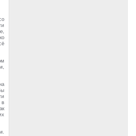
со
ти
е,
ко
сё
ом
м,
на
бы
ти
 в
ак
их
м.