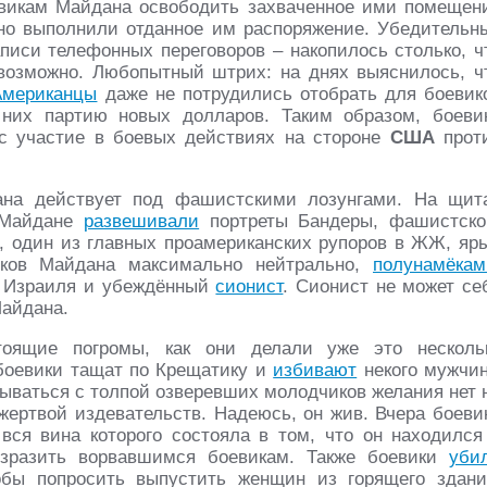
евикам Майдана освободить захваченное ими помещен
но выполнили отданное им распоряжение. Убедительн
иси телефонных переговоров – накопилось столько, ч
возможно. Любопытный штрих: на днях выяснилось, ч
Американцы
даже не потрудились отобрать для боевик
 них партию новых долларов. Таким образом, боеви
 участие в боевых действиях на стороне
США
прот
ана действует под фашистскими лозунгами. На щит
 Майдане
развешивали
портреты Бандеры, фашистско
, один из главных проамериканских рупоров в ЖЖ, яр
виков Майдана максимально нейтрально,
полунамёкам
н Израиля и убеждённый
сионист
. Сионист не может се
айдана.
оящие погромы, как они делали уже это несколь
 боевики тащат по Крещатику и
избивают
некого мужчин
язываться с толпой озверевших молодчиков желания нет 
с жертвой издевательств. Надеюсь, он жив. Вчера боеви
вся вина которого состояла в том, что он находился
озразить ворвавшимся боевикам. Также боевики
уби
обы попросить выпустить женщин из горящего здани