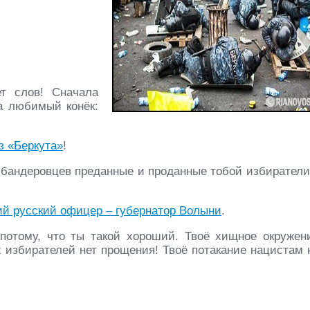
ет слов! Сначала
на любимый конёк:
з «Беркута»
!
бандеровцев преданные и проданные тобой избиратели
ий русский офицер – губернатор Волыни
.
потому, что ты такой хороший. Твоё хищное окружен
х избирателей нет прощения! Твоё потакание нацистам 