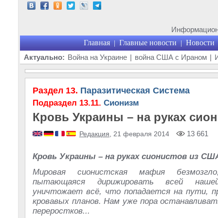
Информационн
Главная
Главные новости
Новости
|
|
Актуально:
Война на Украине
|
война США с Ираном
|
Раздел 13.
Паразитическая Система
Подраздел 13.11.
Сионизм
Кровь Украины – на руках сио
13 661
Редакция
, 21 февраля 2014
Кровь Украины – на руках сионистов из СШ
Мировая сионистская мафия безмозгл
пытающаяся дирижировать всей нашей
уничтожает всё, что попадается на пути, п
кровавых планов. Нам уже пора останавлива
переростков...