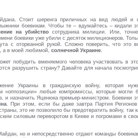
дана. Стоит шеренга приличных на вид людей и 
лыжники боевикам. Чтобы те – вдумайтесь – кидали э
ение на убийство
сотрудника милиции. Или, точне
ремени боевики уже убили с десяток милиционеров. Толь
та с оторванной рукой. Сложно поверить, что это в
и, а в моей любимой,
солнечной Украине
.
ожет побудить вменяемого человека участвовать в эт
аются разрушить страну? Давайте для начала посмотри
ение Украины в гражданскую войну, которая нуж
ам «оппозиции» любые компромиссы, которые могли 
в, и назначить Яценюка премьер-министром. Боевики э
йна
. При этом, если бы даже завтра Партия Регионов
траны, это не позволило бы предотвратить войну, так к
нским силовым переворотом в Киеве и погромами в сво
айдан, но и непосредственно отдают команды боевика