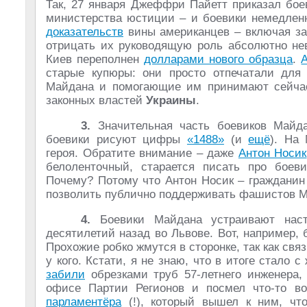
Так, 27 января Джеффри Пайетт приказал бо
министерства юстиции – и боевики немедлен
доказательств
вины американцев – включая зап
отрицать их руководящую роль абсолютно не
Киев переполнен
долларами нового образца
.
старые купюры: они просто отпечатали для
Майдана и помогающие им принимают сейчас
законных властей
Украины
.
3.
Значительная часть боевиков Майд
боевики рисуют цифры
«1488»
(и
ещё
). На
героя. Обратите внимание – даже
Антон Носик
белоленточный, старается писать про бое
Почему? Потому что Антон Носик – граждани
позволить публично поддерживать фашистов М
4.
Боевики Майдана устраивают наст
десятилетий назад во Львове. Вот, например,
Прохожие робко жмутся в сторонке, так как св
у кого. Кстати, я не знаю, что в итоге стало 
забили
обрезками труб 57-летнего инженера, 
офисе Партии Регионов и посмел что-то в
парламентёра
(!), который вышел к ним, чт