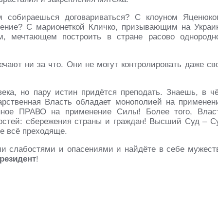
м собираешься договариваться? С клоуном Яценюко
ение? С марионеткой Кличко, призывающим на Украи
м, мечтающем построить в стране расово однородн
ечают ни за что. Они не могут контролировать даже св
ека, но пару истин придётся преподать. Знаешь, в ч
дарственная Власть обладает монополией на применен
нное ПРАВО на применение Силы! Более того, Влас
тей: сбережения страны и граждан! Высший Суд – С
ое всё преходяще.
и слабостями и опасениями и найдёте в себе мужест
резидент
!