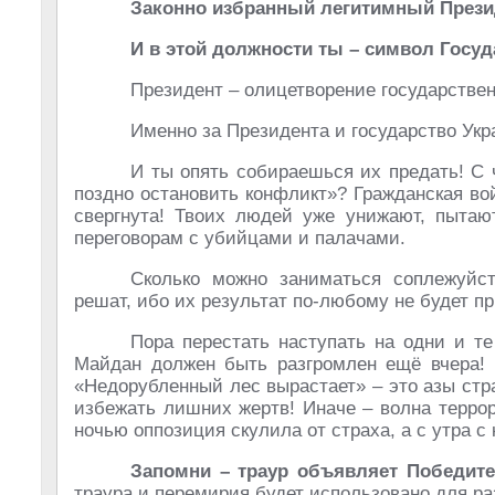
Законно избранный легитимный Прези
И в этой должности ты – символ Госуд
Президент – олицетворение государствен
Именно за Президента и государство Укр
И ты опять собираешься их предать! С 
поздно остановить конфликт»? Гражданская во
свергнута! Твоих людей уже унижают, пытают
переговорам с убийцами и палачами.
Сколько можно заниматься соплежуйс
решат, ибо их результат по-любому не будет пр
Пора перестать наступать на одни и те
Майдан должен быть разгромлен ещё вчера! Н
«Недорубленный лес вырастает» – это азы стр
избежать лишних жертв! Иначе – волна террор
ночью оппозиция скулила от страха, а с утра с
Запомни – траур объявляет Победит
траура и перемирия будет использовано для ра