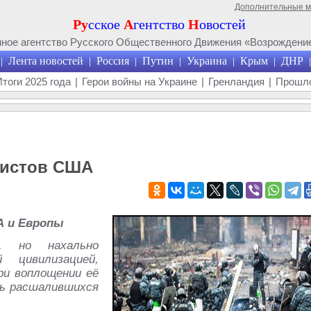
Дополнительные 
Ру
сское
А
гентство
Н
овостей
ое агентство Русского Общественного Движения «Возрождение
Лента новостей
Россия
Путин
Украина
Крым
ДНР
|
|
|
|
|
|
|
Итоги 2025 года
|
Герои войны на Украине
|
Гренландия
|
Прошло
нистов США
А и Европы
о, но нахально
 цивилизацией,
ри воплощении её
ть расшалившихся