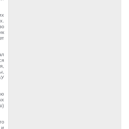
их
х.
во
ик
ет
ал
ся
я,
ы,
«У
ью
ых
ш)
то
 и