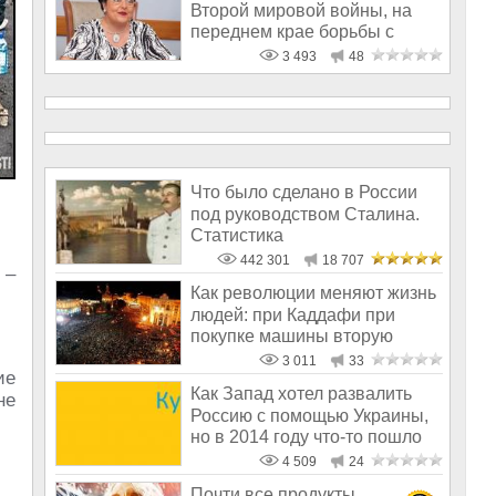
Второй мировой войны, на
переднем крае борьбы с
фашизм
3 493
48
Что было сделано в России
под руководством Сталина.
Статистика
442 301
18 707
 –
Как революции меняют жизнь
людей: при Каддафи при
покупке машины вторую
давали бесп
3 011
33
ие
Как Запад хотел развалить
не
Россию с помощью Украины,
но в 2014 году что-то пошло
не
4 509
24
Почти все продукты