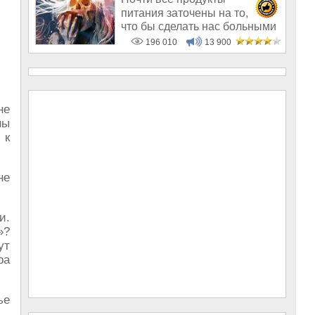
питания заточены на то,
что бы сделать нас больными
и бесплодным
196 010
13 900
не
ны
 к
не
и.
»?
ут
ра
ье