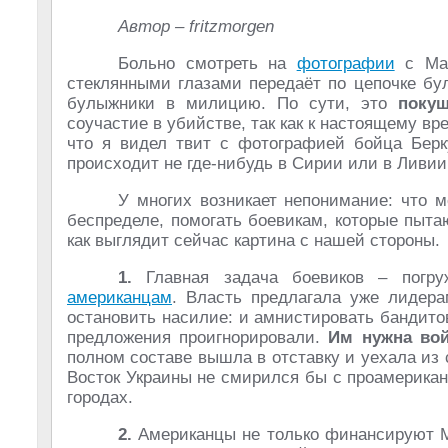
Автор – fritzmorgen
Больно смотреть на
фотографии
с Май
стеклянными глазами передаёт по цепочке бу
булыжники в милицию. По сути, это
покуш
соучастие в убийстве, так как к настоящему в
что я видел твит с фотографией бойца Берку
происходит не где-нибудь в Сирии или в Ливи
У многих возникает непонимание: что м
беспределе, помогать боевикам, которые пыт
как выглядит сейчас картина с нашей стороны.
1.
Главная задача боевиков – погруж
американцам
. Власть предлагала уже лидер
остановить насилие: и амнистировать бандито
предложения проигнорировали.
Им нужна во
полном составе вышла в отставку и уехала из с
Восток Украины не смирился бы с проамерика
городах.
2.
Американцы не только финансируют М