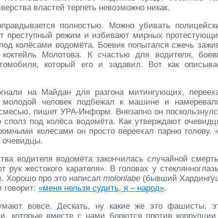
зверства властей терпеть невозможно никак.
правдывается полностью. Можно убивать полицейск
ют преступный режим и избивают мирных протестующи
 под колёсами водомёта. Боевик попытался сжечь зажи
 коктейль Молотова. К счастью для водителя, боев
томобиля, который его и задавил. Вот как описыва
огнали на Майдан для разгона митингующих, переех
, молодой человек подбежал к машине и намеревал
 смесью, пишет УРА-Информ. Внезапно он поскользнулс
о сполз под колёса водомёта. Как утверждают очевидц
громными колесами он просто переехал парню голову. 
и очевидцы.
тва водителя водомёта закончилась случайной смерт
т рук жестокого карателя». В головах у стеклянноглаз
. Хорошо про это написал
molonlabe
(бывший Хардингу
и говорит:
«меня нельзя судить, я – народ»
.
мают вовсе. Дескать, ну какие же это фашисты, э
, которые вместе с нами борются против коррупции