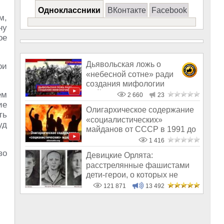
Одноклассники
ВКонтакте
Facebook
м,
ну
ое
Дьявольская ложь о
ои
«небесной сотне» ради
создания мифологии
Майдана
ём
2 660
23
ие
Олигархическое содержание
ть
«социалистических»
уд
майданов от СССР в 1991 до
США 2020
1 416
во
Девицкие Орлята:
расстрелянные фашистами
дети-герои, о которых не
рассказывают в шк
121 871
13 492