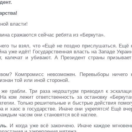
дент.
арства!
ной власти!
аина сражаются сейчас ребята из «Беркута».
чего ты взял, что «Ещё не поздно прислушаться. Ещё 
йна уже идёт! Государственная власть на Западе Украи
, калечат и убивают. А Президент страны призывает
твом? Компромисс невозможен. Перевыборы ничего 
изнан той или иной стороной.
 же грабли. Три раза недоштурм приводил к эскалаци
а ком лежит ответственность за остановку «Беркута
атегии. Только решительные и быстрые действия помог
а и хаос в государстве. Иначе они укрепятся! Ещё вче
 каждым часом они становятся всё наглее.
ель
. И когда уже всё закончено. Иначе каждое мгновен
зрастания и закрепления мятежа.