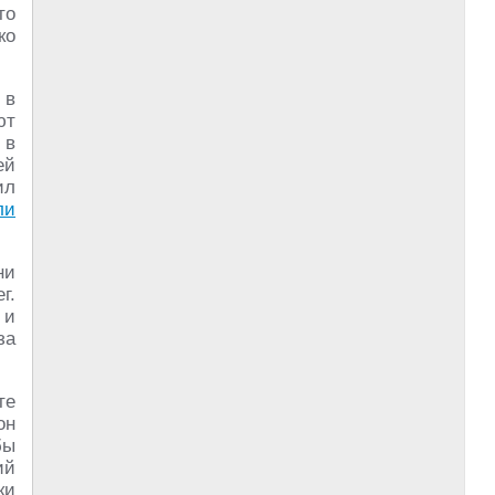
то
ко
 в
ют
 в
ей
ил
ли
ни
г.
 и
за
те
он
бы
ий
ки