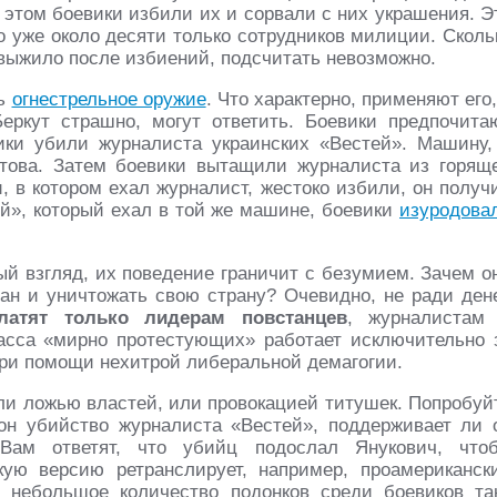
 этом боевики избили их и сорвали с них украшения. Э
о уже около десяти только сотрудников милиции. Сколь
 выжило после избиений, подсчитать невозможно.
ть
огнестрельное оружие
. Что характерно, применяют его,
еркут страшно, могут ответить. Боевики предпочита
ики убили журналиста украинских «Вестей». Машину,
отова. Затем боевики вытащили журналиста из горящ
, в котором ехал журналист, жестоко избили, он получ
ей», который ехал в той же машине, боевики
изуродова
ый взгляд, их поведение граничит с безумием. Зачем о
ан и уничтожать свою страну? Очевидно, не ради дене
латят только лидерам повстанцев
, журналистам
сса «мирно протестующих» работает исключительно 
ри помощи нехитрой либеральной демагогии.
ли ложью властей, или провокацией титушек. Попробуй
 он убийство журналиста «Вестей», поддерживает ли 
Вам ответят, что убийц подослал Янукович, что
ую версию ретранслирует, например, проамериканск
 небольшое количество подонков среди боевиков та