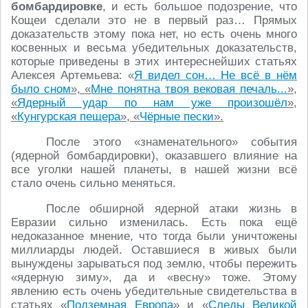
бомбардировке
, и есть большое подозрение, что
Кощеи сделали это не в первый раз… Прямых
доказательств этому пока нет, но есть очень много
косвенных и весьма убедительных доказательств,
которые приведены в этих интереснейших статьях
Алексея Артемьева: «
Я видел сон… Не всё в нём
было сном
», «
Мне понятна твоя вековая печаль...
»,
«
Ядерный удар по нам уже произошёл
»,
«
Кунгурская пещера
», «
Чёрные пески
».
После этого «знаменательного» события
(ядерной бомбардировки), оказавшего влияние на
все уголки нашей планеты, в нашей жизни всё
стало очень сильно меняться.
После обширной ядерной атаки жизнь в
Евразии сильно изменилась. Есть пока ещё
недоказанное мнение, что тогда были уничтожены
миллиарды людей. Оставшиеся в живых были
вынуждены зарываться под землю, чтобы пережить
«ядерную зиму», да и «весну» тоже. Этому
явлению есть очень убедительные свидетельства в
статьях «
Подземная Европа
» и «
Следы Великой