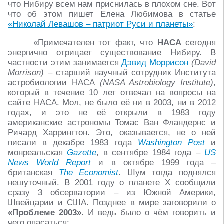
что Нибиру всем нам приснилась в плохом сне. Вот
что об этом пишет Елена Любимова в статье
«Николай Левашов – патриот Руси и планеты»
:
«Примечателен тот факт, что
НАСА
сегодня
энергично отрицает существование Нибиру. В
частности этим занимается
Дэвид Моррисон
(David
Morrison)
– старший научный сотрудник Института
астробиологии НАСА
(NASA Astrobiology Institute)
,
который в течение 10 лет отвечал на вопросы на
сайте НАСА. Мол, не было её ни в 2003, ни в 2012
годах, и это не её открыли в 1983 году
американские астрономы Томас Ван Фландернс и
Ричард Харрингтон. Это, оказывается, не о ней
писали в декабре 1983 года
Washington Post
и
монреальская
Gazette
, в сентябре 1984 года –
US
News World Report
и в октябре 1999 года –
британская
The Economist
. Шум тогда поднялся
нешуточный. В 2001 году о планете Х сообщили
сразу 3 обсерватории – из Южной Америки,
Швейцарии и США. Позднее в мире заговорили о
«Проблеме 2003»
. И ведь было о чём говорить и
чего опасаться: