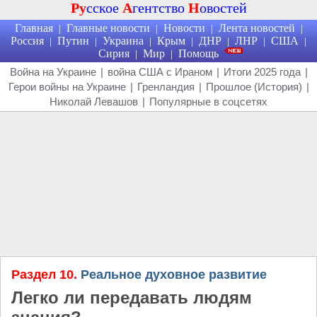
Ру
сское
А
гентство
Н
овостей
Главная
Главные новости
Новости
Лента новостей
|
|
|
|
Россия
Путин
Украина
Крым
ДНР
ЛНР
США
|
|
|
|
|
|
|
Сирия
Мир
Помощь
|
|
Война на Украине
|
война США с Ираном
|
Итоги 2025 года
|
Герои войны на Украине
|
Гренландия
|
Прошлое (История)
|
Николай Левашов
|
Популярные в соцсетях
Раздел 10.
Реальное духовное развитие
Легко ли передавать людям