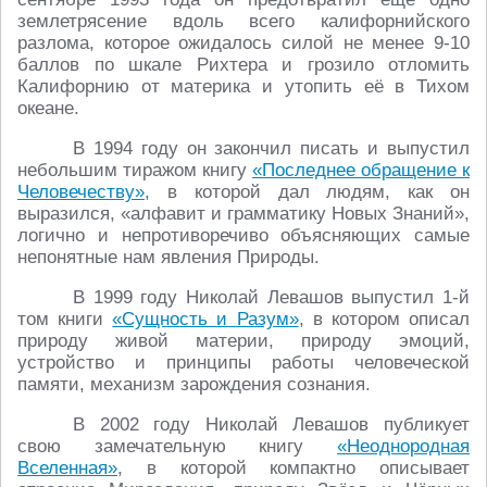
землетрясение вдоль всего калифорнийского
разлома, которое ожидалось силой не менее 9-10
баллов по шкале Рихтера и грозило отломить
Калифорнию от материка и утопить её в Тихом
океане.
В 1994 году он закончил писать и выпустил
небольшим тиражом книгу
«Последнее обращение к
Человечеству»
, в которой дал людям, как он
выразился, «алфавит и грамматику Новых Знаний»,
логично и непротиворечиво объясняющих самые
непонятные нам явления Природы.
В 1999 году Николай Левашов выпустил 1-й
том книги
«Сущность и Разум»
, в котором описал
природу живой материи, природу эмоций,
устройство и принципы работы человеческой
памяти, механизм зарождения сознания.
В 2002 году Николай Левашов публикует
свою замечательную книгу
«Неоднородная
Вселенная»
, в которой компактно описывает