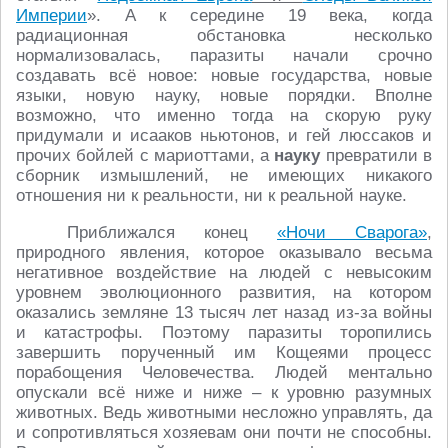
Империи
». А к середине 19 века, когда
радиационная обстановка несколько
нормализовалась, паразиты начали срочно
создавать всё новое: новые государства, новые
языки, новую науку, новые порядки. Вполне
возможно, что именно тогда на скорую руку
придумали и исааков ньютонов, и гей люссаков и
прочих бойлей с мариоттами, а
науку
превратили в
сборник измышлений, не имеющих никакого
отношения ни к реальности, ни к реальной науке.
Приближался конец
«Ночи Сварога»
,
природного явления, которое оказывало весьма
негативное воздействие на людей с невысоким
уровнем эволюционного развития, на котором
оказались земляне 13 тысяч лет назад из-за войны
и катастрофы. Поэтому паразиты торопились
завершить порученный им Кощеями процесс
порабощения Человечества. Людей ментально
опускали всё ниже и ниже – к уровню разумных
животных. Ведь животными несложно управлять, да
и сопротивляться хозяевам они почти не способны.