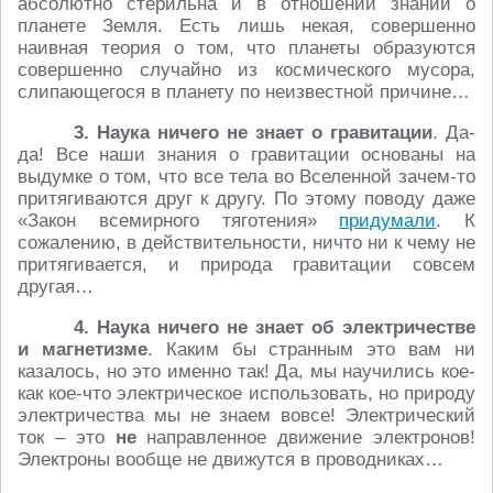
абсолютно стерильна и в отношении знаний о
планете Земля. Есть лишь некая, совершенно
наивная теория о том, что планеты образуются
совершенно случайно из космического мусора,
слипающегося в планету по неизвестной причине…
3. Наука ничего не знает о гравитации
. Да-
да! Все наши знания о гравитации основаны на
выдумке о том, что все тела во Вселенной зачем-то
притягиваются друг к другу. По этому поводу даже
«Закон всемирного тяготения»
придумали
. К
сожалению, в действительности, ничто ни к чему не
притягивается, и природа гравитации совсем
другая…
4. Наука ничего не знает об электричестве
и магнетизме
. Каким бы странным это вам ни
казалось, но это именно так! Да, мы научились кое-
как кое-что электрическое использовать, но природу
электричества мы не знаем вовсе! Электрический
ток – это
не
направленное движение электронов!
Электроны вообще не движутся в проводниках…