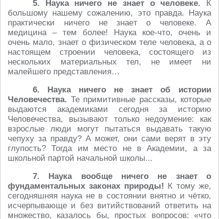
5.
Наука ничего не знает о человеке.
К
большому нашему сожалению, это правда. Наука
практически ничего не знает о человеке. А
медицина – тем более! Наука кое-что, очень и
очень мало, знает о физическом теле человека, а о
настоящем строении человека, состоящего из
нескольких материальных тел, не имеет ни
малейшего представления…
6. Наука ничего не знает об истории
Человечества.
Те примитивные рассказы, которые
выдаются академиками сегодня за историю
Человечества, вызывают только недоумение: как
взрослые люди могут пытаться выдавать такую
чепуху за правду? А может, они сами верят в эту
глупость? Тогда им место не в Академии, а за
школьной партой начальной школы...
7. Наука вообще ничего не знает о
фундаментальных законах природы!
К тому же,
сегодняшняя наука не в состоянии внятно и чётко,
исчерпывающе и без витийствований ответить на
множество, казалось бы, простых вопросов: «что