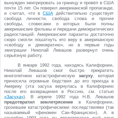
вынужден эмигрировать за границу и провёл в США
почти 15 лет. Он поверил американской пропаганде,
и считал, что в
США
действительно существует
свобода личности, свобода слова и прочие
свободы, словесами о которых были полны
американские фильмы и передачи демократических
радиостанций. Американские паразиты достаточно
скоро смогли пошатнуть его веру в американскую
«свободу и демократию», но в первые годы
эмиграции Николай Левашов развернул очень
серьёзную работу.
В январе 1992 года, находясь Калифорнии,
Николай Левашов смог быстро прекратить
многолетнюю катастрофическую
засуху
, которая
приносила огромные бедствия до его приезда в
Америку (эта засуха вернулась в Калифорнию
после его возвращения в Россию, см. статью
«Засуха»
). В апреле 1992 года Н.В. Левашов
предотвратил землетрясение
в Калифорнии,
грозившее катастрофическими последствиями (так
называемый «феномен Сан-Франциско»). А в
сентябре 1993 года он предотвратил ещё одно