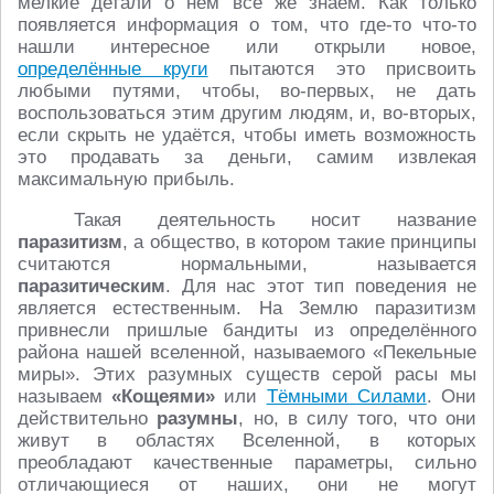
мелкие детали о нём всё же знаем. Как только
появляется информация о том, что где-то что-то
нашли интересное или открыли новое,
определённые круги
пытаются это присвоить
любыми путями, чтобы, во-первых, не дать
воспользоваться этим другим людям, и, во-вторых,
если скрыть не удаётся, чтобы иметь возможность
это продавать за деньги, самим извлекая
максимальную прибыль.
Такая деятельность носит название
паразитизм
, а общество, в котором такие принципы
считаются нормальными, называется
паразитическим
. Для нас этот тип поведения не
является естественным. На Землю паразитизм
привнесли пришлые бандиты из определённого
района нашей вселенной, называемого «Пекельные
миры». Этих разумных существ серой расы мы
называем
«Кощеями»
или
Тёмными Силами
. Они
действительно
разумны
, но, в силу того, что они
живут в областях Вселенной, в которых
преобладают качественные параметры, сильно
отличающиеся от наших, они не могут