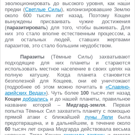
эволюционировать до высокого уровня, как наши
предки (
Светлые Силы
), колонизировавшие Землю
около 600 тысяч лет назад. Поэтому Кощеи
вынуждены присваивать чужие достижения
(
паразитировать
) для того, чтобы выживать. Для
них это стало вполне естественным процессом, а
для остальных людей, ставших жертвами
паразитов, это стало большим неудобством.
Паразиты
(Тёмные Силы) захватывают
подходящие для них планеты и стараются
использовать местное население в своих целях на
полную катушку. Когда планета становится
безполезной для Кощеев, они её уничтожают
(подробнее об этом можно почитать в
«Славяно-
арийских Ведах»
). Чуть более
100
тысяч лет назад
Кощеи
добрались
и до нашей планеты, правильное
название которой –
Мидгард-земля
. Первая
попытка Тёмных Сил захватить планету с помощью
прямой атаки с ближайшей
луны Лели
была
предотвращена, и в дальнейшем, в течение около
60
тысяч лет охрана Мидгарда действовала весьма