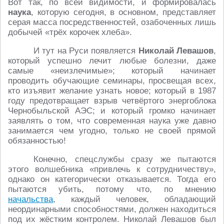
Вот так, по всей видимости, и формировалась
наука
, которую сегодня, в основном, представляет
серая масса посредственностей, озабоченных лишь
добычей «трёх корочек хлеба».
И тут на Руси появляется
Николай Левашов
,
который успешно лечит любые болезни, даже
самые «неизлечимые»; который начинает
проводить обучающие семинары, просвещая всех,
кто изъявит желание узнать новое; который в 1987
году предотвращает взрыв четвёртого энергоблока
Чернобыльской АЭС; и который громко начинает
заявлять о том, что современная наука уже давно
занимается чем угодно, только не своей прямой
обязанностью!
Конечно, спецслужбы сразу же пытаются
этого волшебника «привлечь к сотрудничеству»,
однако он категорически отказывается. Тогда его
пытаются убить, потому что, по мнению
начальства
, каждый человек, обладающий
неординарными способностями, должен находиться
под их жёстким контролем. Николай Левашов был