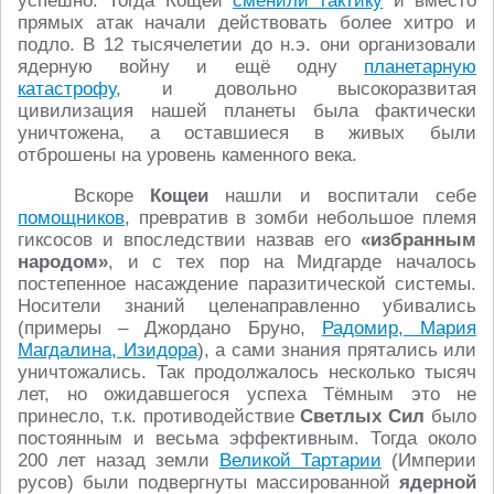
успешно. Тогда Кощеи
сменили тактику
и вместо
прямых атак начали действовать более хитро и
подло. В 12 тысячелетии до н.э. они организовали
ядерную войну и ещё одну
планетарную
катастрофу
, и довольно высокоразвитая
цивилизация нашей планеты была фактически
уничтожена, а оставшиеся в живых были
отброшены на уровень каменного века.
Вскоре
Кощеи
нашли и воспитали себе
помощников
, превратив в зомби небольшое племя
гиксосов и впоследствии назвав его
«избранным
народом»
, и с тех пор на Мидгарде началось
постепенное насаждение паразитической системы.
Носители знаний целенаправленно убивались
(примеры – Джордано Бруно,
Радомир, Мария
Магдалина, Изидора
), а сами знания прятались или
уничтожались. Так продолжалось несколько тысяч
лет, но ожидавшегося успеха Тёмным это не
принесло, т.к. противодействие
Светлых Сил
было
постоянным и весьма эффективным. Тогда около
200 лет назад земли
Великой Тартарии
(Империи
русов) были подвергнуты массированной
ядерной