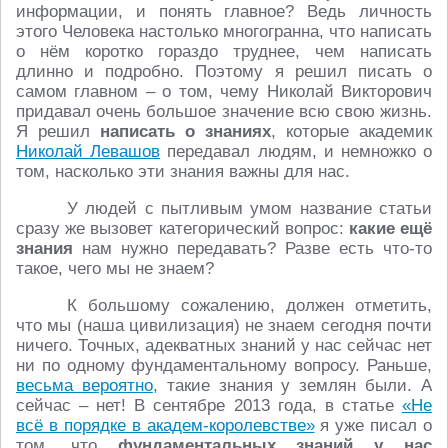
информации, и понять главное? Ведь личность
этого Человека настолько многогранна, что написать
о нём коротко гораздо труднее, чем написать
длинно и подробно. Поэтому я решил писать о
самом главном – о том, чему Николай Викторович
придавал очень большое значение всю свою жизнь.
Я решил
написать о
знаниях
, которые академик
Николай Левашов
передавал людям, и немножко о
том, насколько эти знания важны для нас.
У людей с пытливым умом название статьи
сразу же вызовет категорический вопрос:
какие ещё
знания
нам нужно передавать? Разве есть что-то
такое, чего мы не знаем?
К большому сожалению, должен отметить,
что мы (наша цивилизация) не знаем сегодня почти
ничего. Точных, адекватных знаний у нас сейчас нет
ни по одному фундаментальному вопросу. Раньше,
весьма вероятно
, такие знания у землян были. А
сейчас – нет! В сентябре 2013 года, в статье
«Не
всё в порядке в академ-королевстве»
я уже писал о
том, что
фундаментальных знаний у нас