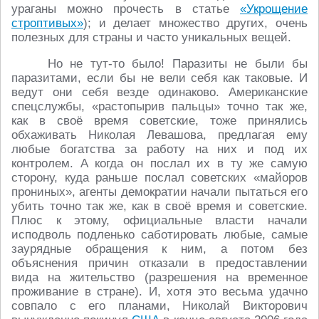
ураганы можно прочесть в статье
«Укрощение
строптивых»
); и делает множество других, очень
полезных для страны и часто уникальных вещей.
Но не тут-то было! Паразиты не были бы
паразитами, если бы не вели себя как таковые. И
ведут они себя везде одинаково. Американские
спецслужбы, «растопырив пальцы» точно так же,
как в своё время советские, тоже принялись
обхаживать Николая Левашова, предлагая ему
любые богатства за работу на них и под их
контролем. А когда он послал их в ту же самую
сторону, куда раньше послал советских «майоров
прониных», агенты демократии начали пытаться его
убить точно так же, как в своё время и советские.
Плюс к этому, официальные власти начали
исподволь подленько саботировать любые, самые
заурядные обращения к ним, а потом без
объяснения причин отказали в предоставлении
вида на жительство (разрешения на временное
проживание в стране). И, хотя это весьма удачно
совпало с его планами, Николай Викторович