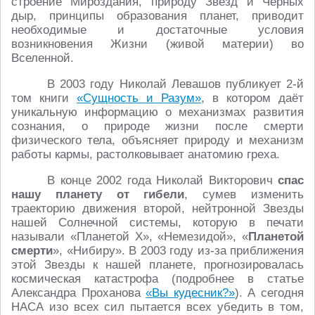
строение Мироздания, природу Звёзд и Чёрных
дыр, принципы образования планет, приводит
необходимые и достаточные условия
возникновения Жизни (живой материи) во
Вселенной.
В 2003 году Николай Левашов публикует 2-й
том книги
«Сущность и Разум»
, в котором даёт
уникальную информацию о механизмах развития
сознания, о природе жизни после смерти
физического тела, объясняет природу и механизм
работы кармы, растолковывает анатомию греха.
В конце 2002 года Николай Викторович
спас
нашу планету от гибели
, сумев изменить
траекторию движения второй, нейтронной Звезды
нашей Солнечной системы, которую в печати
называли «Планетой X», «Немезидой», «
Планетой
смерти
», «Нибиру». В 2003 году из-за приближения
этой Звезды к нашей планете, прогнозировалась
космическая катастрофа (подробнее в статье
Александра Проханова
«Вы кудесник?»
). А сегодня
НАСА изо всех сил пытается всех убедить в том,