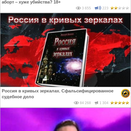
аборт – хуже убийства? 18+
3 655
223
Россия в кривых зеркалах. Сфальсифицированное
судебное дело
84 268
1 304