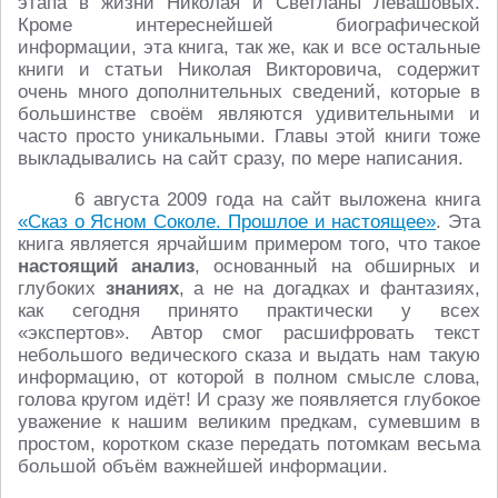
этапа в жизни Николая и Светланы Левашовых.
Кроме интереснейшей биографической
информации, эта книга, так же, как и все остальные
книги и статьи Николая Викторовича, содержит
очень много дополнительных сведений, которые в
большинстве своём являются удивительными и
часто просто уникальными. Главы этой книги тоже
выкладывались на сайт сразу, по мере написания.
6 августа 2009 года на сайт выложена книга
«Сказ о Ясном Соколе. Прошлое и настоящее»
. Эта
книга является ярчайшим примером того, что такое
настоящий анализ
, основанный на обширных и
глубоких
знаниях
, а не на догадках и фантазиях,
как сегодня принято практически у всех
«экспертов». Автор смог расшифровать текст
небольшого ведического сказа и выдать нам такую
информацию, от которой в полном смысле слова,
голова кругом идёт! И сразу же появляется глубокое
уважение к нашим великим предкам, сумевшим в
простом, коротком сказе передать потомкам весьма
большой объём важнейшей информации.