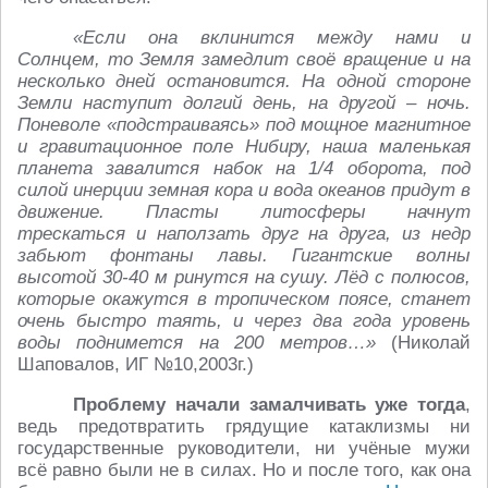
«Если она вклинится между нами и
Солнцем, то Земля замедлит своё вращение и на
несколько дней остановится. На одной стороне
Земли наступит долгий день, на другой – ночь.
Поневоле «подстраиваясь» под мощное магнитное
и гравитационное поле Нибиру, наша маленькая
планета завалится набок на 1/4 оборота, под
силой инерции земная кора и вода океанов придут в
движение. Пласты литосферы начнут
трескаться и наползать друг на друга, из недр
забьют фонтаны лавы. Гигантские волны
высотой 30-40 м ринутся на сушу. Лёд с полюсов,
которые окажутся в тропическом поясе, станет
очень быстро таять, и через два года уровень
воды поднимется на 200 метров…»
(Николай
Шаповалов, ИГ №10,2003г.)
Проблему начали замалчивать уже тогда
,
ведь предотвратить грядущие катаклизмы ни
государственные руководители, ни учёные мужи
всё равно были не в силах. Но и после того, как она