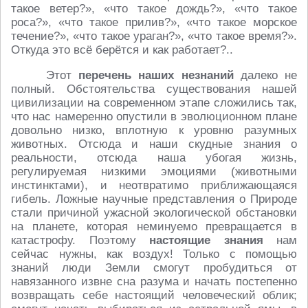
такое ветер?», «что такое дождь?», «что такое
роса?», «что такое прилив?», «что такое морское
течение?», «что такое ураган?», «что такое время?».
Откуда это всё берётся и как работает?..
Этот
перечень наших незнаний
далеко не
полный. Обстоятельства существования нашей
цивилизации на современном этапе сложились так,
что нас намеренно опустили в эволюционном плане
довольно низко, вплотную к уровню разумных
животных. Отсюда и наши скудные знания о
реальности, отсюда наша убогая жизнь,
регулируемая низкими эмоциями (животными
инстинктами), и неотвратимо приближающаяся
гибель. Ложные научные представления о Природе
стали причиной ужасной экологической обстановки
на планете, которая неминуемо превращается в
катастрофу. Поэтому
настоящие знания
нам
сейчас нужны, как воздух! Только с помощью
знаний люди Земли смогут пробудиться от
навязанного извне сна разума и начать постепенно
возвращать себе настоящий человеческий облик;