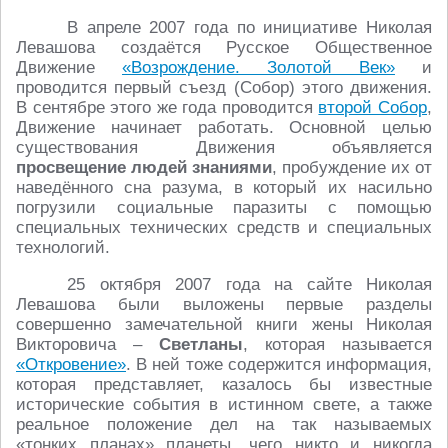
В апреле 2007 года по инициативе Николая
Левашова создаётся Русское Общественное
Движение
«Возрождение. Золотой Век»
и
проводится первый съезд (Собор) этого движения.
В сентябре этого же года проводится
второй Собор
,
Движение начинает работать. Основной целью
существования Движения объявляется
просвещение людей знаниями
, пробуждение их от
наведённого сна разума, в который их насильно
погрузили социальные паразиты с помощью
специальных технических средств и специальных
технологий.
25 октября 2007 года на сайте Николая
Левашова были выложены первые разделы
совершенно замечательной книги жены Николая
Викторовича –
Светланы
, которая называется
«Откровение»
. В ней тоже содержится информация,
которая представляет, казалось бы известные
исторические события в истинном свете, а также
реальное положение дел на так называемых
«тонких планах» планеты, чего никто и никогда