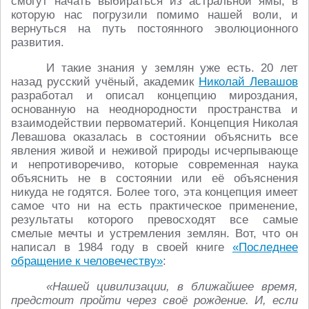
смогут начать выбираться из астральной ямы, в
которую нас погрузили помимо нашей воли, и
вернуться на путь постоянного эволюционного
развития.
И такие знания у землян уже есть. 20 лет
назад русский учёный, академик
Николай Левашов
разработал и описал концепцию мироздания,
основанную на неоднородности пространства и
взаимодействии первоматерий. Концепция Николая
Левашова оказалась в состоянии объяснить все
явления живой и неживой природы исчерпывающе
и непротиворечиво, которые современная наука
объяснить не в состоянии или её объяснения
никуда не годятся. Более того, эта концепция имеет
самое что ни на есть практическое применение,
результаты которого превосходят все самые
смелые мечты и устремления землян. Вот, что он
написал в 1984 году в своей книге
«Последнее
обращение к человечеству»
:
«Нашей цивилизации, в ближайшее время,
предстоит пройти через своё рождение. И, если