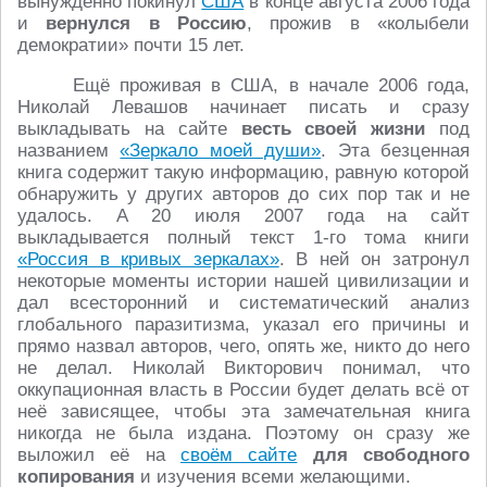
вынужденно покинул
США
в конце августа 2006 года
и
вернулся в Россию
, прожив в «колыбели
демократии» почти 15 лет.
Ещё проживая в США, в начале 2006 года,
Николай Левашов начинает писать и сразу
выкладывать на сайте
весть своей жизни
под
названием
«Зеркало моей души»
. Эта безценная
книга содержит такую информацию, равную которой
обнаружить у других авторов до сих пор так и не
удалось. А 20 июля 2007 года на сайт
выкладывается полный текст 1-го тома книги
«Россия в кривых зеркалах»
. В ней он затронул
некоторые моменты истории нашей цивилизации и
дал всесторонний и систематический анализ
глобального паразитизма, указал его причины и
прямо назвал авторов, чего, опять же, никто до него
не делал. Николай Викторович понимал, что
оккупационная власть в России будет делать всё от
неё зависящее, чтобы эта замечательная книга
никогда не была издана. Поэтому он сразу же
выложил её на
своём сайте
для свободного
копирования
и изучения всеми желающими.