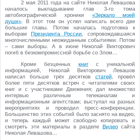
2 мая 2011 года на сайте Николая Левашова
началось выкладывание глав 3-го тома
автобиографической хроники
«Зеркало моей
души»
. В этот том он успел написать всего две
большие главы. Потом началась подготовка к
выборам
Президента России
, сопровождавшаяся
многочисленными неожиданным событиями. Потом
– сами выборы. А в июне Николай Викторович
погиб в безкомпромиссной борьбе со Злом…
Кроме безценных
книг
с уникальной
информацией, Николай Викторович Левашов
написал больше трёх десятков
статей
, провёл
более пяти десятков встреч с читателями своих
книг и с участниками Движения; дал множество
интервью различным телеканалам и
информационным агентствам; выступал на разных
мероприятиях и проводил пресс-конференции.
Большинство этих событий было заснято на видео,
и теперь каждый может свободно копировать и
смотреть эти материалы в разделе
Видео
сайта
Николая Левашова…