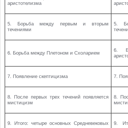
аристотелизма
арист
5. Борьба между первым и вторым
5. Б
течениями
течен
6. Б
6. Борьба между Плетоном и Схоларием
арист
7. Появление скептицизма
7. По
8. После первых трех течений появляется
8. По
мистицизм
мисти
9. Итого: четыре основных Средневековых
9. Ит