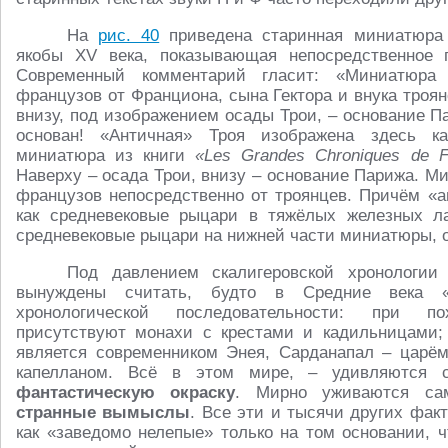
На
рис. 40
приведена старинная миниатюра 
якобы XV века, показывающая непосредственное 
Современный комментарий гласит: «Миниатюра
французов от Франциона, сына Гектора и внука троя
внизу, под изображением осады Трои, – основание Па
основан! «Античная» Троя изображена здесь ка
миниатюра из книги
«
Les
Grandes
Chroniques
de
Наверху – осада Трои, внизу – основание Парижа. 
французов непосредственно от троянцев. Причём «а
как средневековые рыцари в тяжёлых железных ла
средневековые рыцари на нижней части миниатюры,
Под давлением скалигеровской хронологии 
вынуждены считать, будто в Средние века «
хронологической последовательности: при по
присутствуют монахи с крестами и кадильницами
является современником Энея, Сарданапал – царё
капелланом. Всё в этом мире, – удивляются с
фантастическую окраску
. Мирно уживаются с
странные вымыслы
. Все эти и тысячи других фак
как «заведомо нелепые» только на том основании, ч