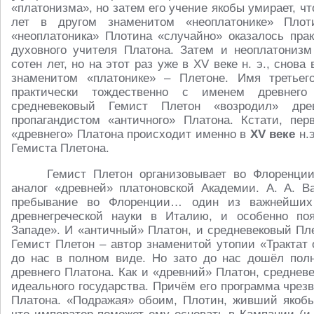
«платонизма», но затем его учение якобы умирает, ч
лет в другом знаменитом «неоплатонике» Плот
«неоплатоника» Плотина «случайно» оказалось пра
духовного учителя Платона. Затем и неоплатонизм
сотен лет, но на этот раз уже в XV веке н. э., снов
знаменитом «платонике» – Плетоне. Имя третьего
практически тождественно с именем древнего
средневековый Гемист Плетон «возродил» др
пропагандистом «античного» Платона. Кстати, пе
«древнего» Платона происходит именно в
XV веке
н.э
Гемиста Плетона.
Гемист Плетон организовывает во Флоренци
аналог «древней» платоновской Академии. А. А. Ва
пребывание во Флоренции… один из важнейших
древнегреческой науки в Италию, и особенно по
Западе». И «античный» Платон, и средневековый Пл
Гемист Плетон – автор знаменитой утопии «Трактат
до нас в полном виде. Но зато до нас дошёл полн
древнего Платона. Как и «древний» Платон, среднев
идеального государства. Причём его программа чрез
Платона. «Подражая» обоим, Плотин, живший якобы в