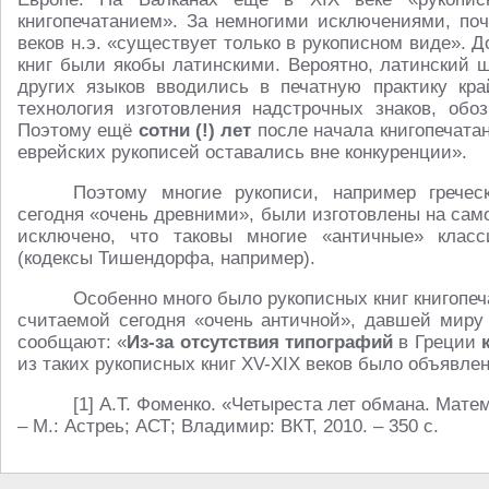
книгопечатанием». За немногими исключениями, почт
веков н.э. «существует только в рукописном виде». Д
книг были якобы латинскими. Вероятно, латинский 
других языков вводились в печатную практику кр
технология изготовления надстрочных знаков, обоз
Поэтому ещё
сотни (!) лет
после начала книгопечатан
еврейских рукописей оставались вне конкуренции».
Поэтому многие рукописи, например греческ
сегодня «очень древними», были изготовлены на само
исключено, что таковы многие «античные» класс
(кодексы Тишендорфа, например).
Особенно много было рукописных книг книгопеча
считаемой сегодня «очень античной», давшей миру 
сообщают: «
Из-за отсутствия типографий
в Греции
из таких рукописных книг XV-XIX веков было объявл
[1] А.Т. Фоменко. «Четыреста лет обмана. Мате
– М.: Астреь; АСТ; Владимир: ВКТ, 2010. – 350 с.