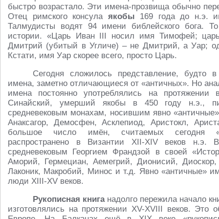
быстро возрастало. Эти имена-прозвища обычно перев
Отец римского консула
якобы
169 года до н.э. 
Талмудисты водят 94 имени библейского бога. Т
истории. «Царь Иван III носил имя Тимофей; цар
Дмитрий (убитый в Угличе) – не Дмитрий, а Уар; од
Кстати, имя Уар скорее всего, просто Царь.
Сегодня сложилось представление, будто в
имена, заметно отличающиеся от «античных». Но анал
имена постоянно употреблялись на протяжении 
Синайский, умерший якобы в 450 году н.э., п
средневековым монахам, носившим явно «античные» 
Анаксагор, Демосфен, Асклепиод, Аристокл, Арист
большое число имён, считаемых сегодня «
распространено в Византии XII-XIV веков н.э. 
средневековым Георгием Франдзой в своей «Истории
Аморий, Гермециан, Аемегрий, Дионисий, Диоскор, 
Лаконик, Макробий, Минос и т.д. Явно «античные» и
люди XIII-XV веков.
Рукописная
книга
надолго пережила начало кн
изготовлялись на протяжении XV-XVIII веков. Это 
Европе. На Балканах ещё в XIX веке «рукописн