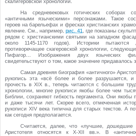
скалигеровской хронологии.
На средневековых готических соборах с
«античными языческими» персонажами. Такое сос
героев на барельефах и фресках христианских храмо
явление. См., например,
рис. 41
, где показаны скуль
рядом с христианскими святыми на западном фасад
около 1145-1170 годов). Историки пытаются 
противоречащее скагеровской хронологии, следующ
Пифагор… Изображения двух языческих фи
свидетельствуют о том, какое значение придавалось 
Самая древняя биография «античного» Аристот
рукопись эта «всё более и более разрушается, и
прочесть в XIX в., теперь читаются с большим труд
хронологии, многие рукописи якобы более чем тыся
Библии, сохраняют гибкость пергамента. Они якобы 
и даже тысячи лет. Скорее всего, отмеченная исто
рукописи XIV века типична для старых текстов. А п
как сегодня предполагается.
Считается, далее, что «лучшие, дошедшие 
Аристотеля относятся к X-XII вв.». В «античн