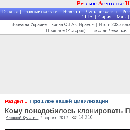
Ру
сское
А
гентство
Н
Главная
Главные новости
Новости
Лента новостей
Рос
|
|
|
|
США
Сирия
Мир
|
|
|
|
Война на Украине
|
война США с Ираном
|
Итоги 2025 год
Прошлое (История)
|
Николай Левашов
|
Раздел 1.
Прошлое нашей Цивилизации
Кому понадобилось клонировать П
14 216
Алексей Кулагин
, 7 апреля 2012