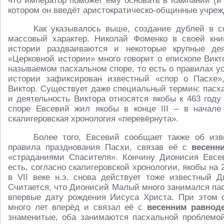
что император поможет ему основать в Кампании (и 
котором он введёт аристократическо-общинные учреж
Как указывалось выше, создание дублей в 
массовый характер. Николай Фоменко в своей книге
истории раздваиваются и некоторые крупные д
«Церковной истории» много говорит о епископе Викт
называемом пасхальном споре, то есть о правилах у
истории зафиксирован известный «спор о Пасхе»
Виктор. Существует даже специальный термин: пасха
и деятельность Виктора относятся якобы к 463 году
споре Евсевий жил якобы в конце III – в начале 
скалигеровская хронология «перевёрнута».
Более того, Евсевий сообщает также об изв
правила празднования Пасхи, связав её с
весенн
«страданиями Спасителя». Кончину Дионисия Евсев
есть, согласно скалигеровской хронологии, якобы на 2
в VII веке н.э. снова действует тоже известный
Считается, что Дионисий Малый много занимался па
впервые дату рождения Иисуса Христа. При этом 
много лет вперёд и связал её с
весенним равнод
знаменитые, оба занимаются пасхальной проблемой