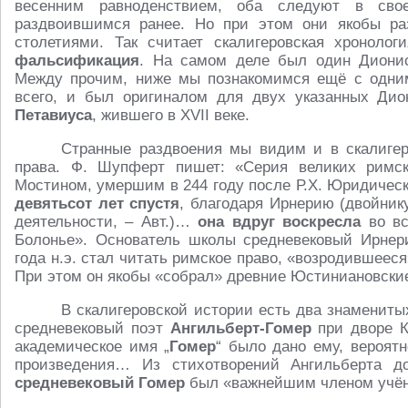
весенним равноденствием, оба следуют в сво
раздвоившимся ранее. Но при этом они якобы ра
столетиями. Так считает скалигеровская хроноло
фальсификация
. На самом деле был один Дионис
Между прочим, ниже мы познакомимся ещё с одни
всего, и был оригиналом для двух указанных Д
Петавиуса
, жившего в XVII веке.
Странные раздвоения мы видим и в скалигер
права. Ф. Шупферт пишет: «Серия великих римск
Мостином, умершим в 244 году после Р.Х. Юридичес
девятьсот лет спустя
, благодаря Ирнерию (двойник
деятельности, – Авт.)…
она вдруг воскресла
во вс
Болонье». Основатель школы средневековый Ирнер
года н.э. стал читать римское право, «возродившеес
При этом он якобы «собрал» древние Юстиниановские
В скалигеровской истории есть два знамениты
средневековый поэт
Ангильберт-Гомер
при дворе Ка
академическое имя „
Гомер
“ было дано ему, вероятн
произведения… Из стихотворений Ангильберта д
средневековый Гомер
был «важнейшим членом учёно