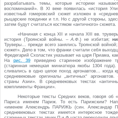
разрабатывать темы, которые историки называю
воспоминаний». В XI веке появилась «история Ули
известный гомеровский сюжет изложен в «средне
рыцарские поединки и т.п. Но с другой стороны, зде
затем будут считаться костяком «античного» сюжета.
«Начиная с конца XII и начала XIII вв. труве
история (Троянской войны. –
А.Ф
.) не избитая;
ни
Труверы… прежде всего занялись Троянской войной;
сюжет». Дело в том, что франки считали себя выходцам
Фредегарий Схоластик указывает на царя Приама, ка
На
рис. 39
приведено старинное изображение тр
(старинная немецкая миниатюра якобы 1304 года).
сливались в одно целое поход аргонавтов… когда к
средневековые оригиналы „античных“ аргонавтов
страны Азии». В средневековых текстах «античн
комплименты Франции».
Некоторые тексты Средних веков, говоря об 
Париса именем Париж. То есть Парижским? Напр
«именем Алексендрь ПАРИЖЬ (син. Александар П
средневековых текстах имеется интересное то
старинных текстах звуки П и Ф часто переходили друг