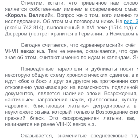
Отметим, кстати, что привычное нам слов
является собственным именем в современном смысле
«
Король Великий
». Вопрос же о том, кого именно 
исследовании. Об этом мы поговорим ниже. На
рис. 
(якобы 742-814), выполненный в XVI веке (1514 год
Дюрером (портрет хранится в Германии, в Немецком 
Сегодня считается, что «древнеримский» счёт
VI-
VII веках н.э.
Тем не менее, оказывается, что сре
зная об этом, считают именно по идам и календам. 
Приведённые параллели и дубликаты носят 
некоторую общую схему хронологических сдвигов, в 
идут «бок о бок» и друг за другом на протяжении
со
откровенно указывающих на возможность подлинной
документов, является наличие эпохи Возрождения
«античные» направления науки, философии, культур
«древняя, блистающая латынь» деградировала в
неуклюжего языка, который только в Возрождение
сн
прежний блеск. Это «возрождение» латыни, как, 
начинается не ранее VIII-IX веков н.э.
Оказывается, знаменитые средневековые тр