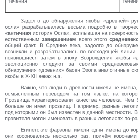
течения
течен
Задолго до обнаружения якобы «древней» ру
осла» разрабатывалась весьма подробно в творче
«
античная
история Осла», всплывшая на поверхность
естественным
завершением
всего этого
средневек
общий факт. В Средние века, задолго до обнаруже
возникли и разрабатывались по восходящей линии
появившиеся затем в эпоху Возрождения якобы «д
эволюционно следуют за своими средневековы
обнаружения «древних» басен Эзопа аналогичные сю
якобы в X-XII веках н.э.
Важно, что люди в древности имели не имена
осмысленным переводом на том языке, на которо
Прозвища характеризовали качества человека. Чем 
больше он имел прозвищ. Например, разные летоп
под которыми он был известен в данной местности. В 
правителя могли именовать в разных летописях по-ра
Египетские фараоны имели одни имена до коро
они короновались несколько раз, причём коронам