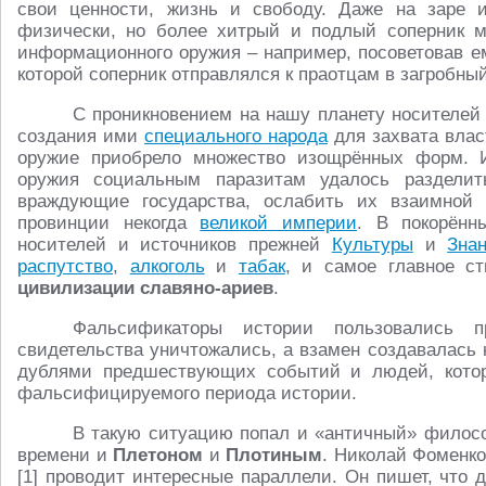
свои ценности, жизнь и свободу. Даже на заре 
физически, но более хитрый и подлый соперник м
информационного оружия – например, посоветовав ем
которой соперник отправлялся к праотцам в загробны
С проникновением на нашу планету носителей
создания ими
специального народа
для захвата влас
оружие приобрело множество изощрённых форм. 
оружия социальным паразитам удалось разделит
враждующие государства, ослабить их взаимной 
провинции некогда
великой империи
. В покорённ
носителей и источников прежней
Культуры
и
Зна
распутство
,
алкоголь
и
табак
, и самое главное с
цивилизации славяно-ариев
.
Фальсификаторы истории пользовались 
свидетельства уничтожались, а взамен создавалась 
дублями предшествующих событий и людей, котор
фальсифицируемого периода истории.
В такую ситуацию попал и «античный» фило
времени и
Плетоном
и
Плотиным
. Николай Фоменко
[1] проводит интересные параллели. Он пишет, что 