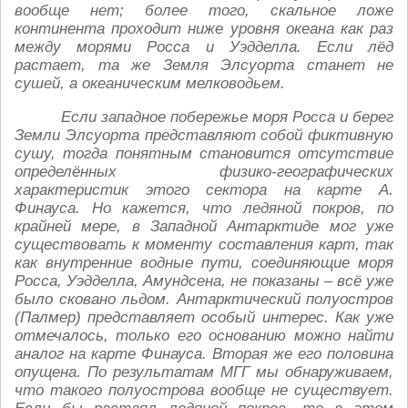
вообще нет; более того, скальное ложе
континента проходит ниже уровня океана как раз
между морями Росса и Уэдделла. Если лёд
растает, та же Земля Элсуорта станет не
сушей, а океаническим мелководьем.
Если западное побережье моря Росса и берег
Земли Элсуорта представляют собой фиктивную
сушу, тогда понятным становится отсутствие
определённых физико-географических
характеристик этого сектора на карте А.
Финауса. Но кажется, что ледяной покров, по
крайней мере, в Западной Антарктиде мог уже
существовать к моменту составления карт, так
как внутренние водные пути, соединяющие моря
Росса, Уэдделла, Амундсена, не показаны – всё уже
было сковано льдом. Антарктический полуостров
(Палмер) представляет особый интерес. Как уже
отмечалось, только его основанию можно найти
аналог на карте Финауса. Вторая же его половина
опущена. По результатам МГГ мы обнаруживаем,
что такого полуострова вообще не существует.