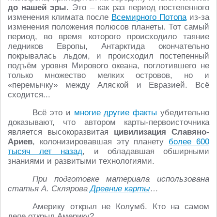
до нашей эры
. Это – как раз период постепенного
изменения климата после
Всемирного Потопа
из-за
изменения положения полюсов планеты. Тот самый
период, во время которого происходило таяние
ледников Европы, Антарктида окончательно
покрывалась льдом, и происходил постепенный
подъём уровня Мирового океана, поглотившего не
только множество мелких островов, но и
«перемычку» между Аляской и Евразией. Всё
сходится...
Всё это и
многие другие факты
убедительно
доказывают, что автором карты-первоисточника
является высокоразвитая
цивилизация Славяно-
Ариев
, колонизировавшая эту планету
более 600
тысяч лет назад
, и обладавшая обширными
знаниями и развитыми технологиями.
При подготовке материала использована
статья А. Склярова
Древние карты
…
Америку открыл не Колумб. Кто на самом
деле открыл Америку?