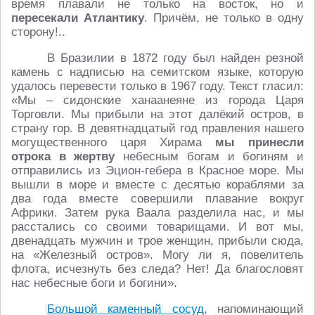
время плавали не только на восток, но и
пересекали Атлантику
. Причём, не только в одну
сторону!..
В Бразилии в 1872 году был найден резной
камень с надписью на семитском языке, которую
удалось перевести только в 1967 году. Текст гласил:
«Мы – сидонские ханаанеяне из города Царя
Торговли. Мы прибыли на этот далёкий остров, в
страну гор. В девятнадцатый год правления нашего
могущественного царя Хирама
мы принесли
отрока в жертву
небесным богам и богиням и
отправились из Эцион-гебера в Красное море. Мы
вышли в море и вместе с десятью кораблями за
два года вместе совершили плавание вокруг
Африки. Затем рука Ваала разделила нас, и мы
расстались со своими товарищами. И вот мы,
двенадцать мужчин и трое женщин, прибыли сюда,
на «Железный остров». Могу ли я, повелитель
флота, исчезнуть без следа? Нет! Да благословят
нас небесные боги и богини».
Большой каменный сосуд
, напоминающий