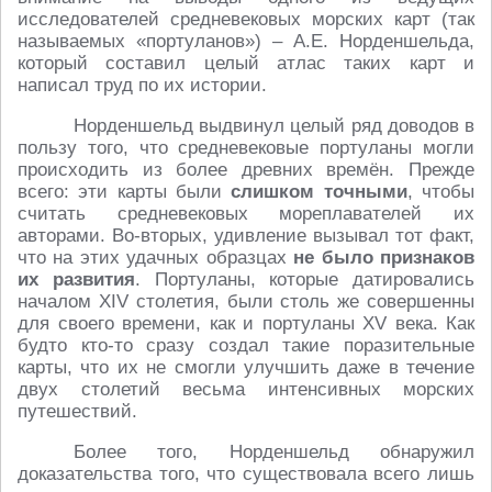
исследователей средневековых морских карт (так
называемых «портуланов») – А.Е. Норденшельда,
который составил целый атлас таких карт и
написал труд по их истории.
Норденшельд выдвинул целый ряд доводов в
пользу того, что средневековые портуланы могли
происходить из более древних времён. Прежде
всего: эти карты были
слишком точными
, чтобы
считать средневековых мореплавателей их
авторами. Во-вторых, удивление вызывал тот факт,
что на этих удачных образцах
не было признаков
их развития
. Портуланы, которые датировались
началом XIV столетия, были столь же совершенны
для своего времени, как и портуланы ХV века. Как
будто кто-то сразу создал такие поразительные
карты, что их не смогли улучшить даже в течение
двух столетий весьма интенсивных морских
путешествий.
Более того, Норденшельд обнаружил
доказательства того, что существовала всего лишь