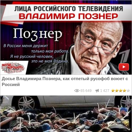
Досье Владимира Познера, как отпетый русофоб воюет с
Россией
65 649
1 427