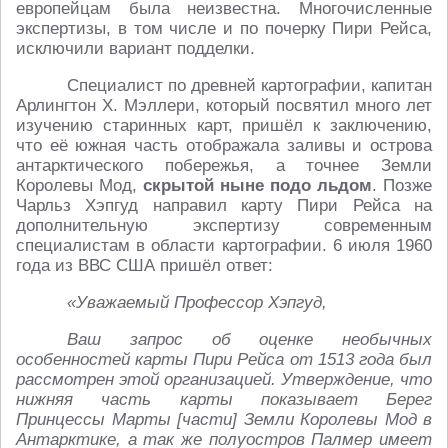
европейцам была неизвестна. Многочисленные
экспертизы, в том числе и по почерку Пири Рейса,
исключили вариант подделки.
Специалист по древней картографии, капитан
Арлингтон X. Мэллери, который посвятил много лет
изучению старинных карт, пришёл к заключению,
что её южная часть отображала заливы и острова
антарктического побережья, а точнее Земли
Королевы Мод,
скрытой ныне подо льдом
. Позже
Чарльз Хэпгуд направил карту Пири Рейса на
дополнительную экспертизу современным
специалистам в области картографии. 6 июля 1960
года из ВВС США пришёл ответ:
«Уважаемый Профессор Хэпгуд,
Ваш запрос об оценке необычных
особенностей карты Пири Рейса от 1513 года был
рассмотрен этой организацией. Утверждение, что
нижняя часть карты показывает Берег
Принцессы Марты [части] Земли Королевы Мод в
Антарктике, а так же полуостров Палмер имеет