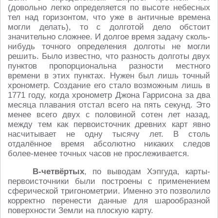
(довольно легко определяется по высоте небесных
тел над горизонтом, что уже в античные времена
могли делать), то с долготой дело обстоит
значительно сложнее. И долгое время задачу сколь-
нибудь точного определения долготы не могли
решить. Было известно, что разность долготы двух
пунктов пропорциональна разности местного
времени в этих пунктах. Нужен был лишь точный
хронометр. Создание его стало возможным лишь в
1771 году, когда хронометр Джона Гаррисона за два
месяца плавания отстал всего на пять секунд. Это
менее всего двух с половиной сотен лет назад,
между тем как первоисточник древних карт явно
насчитывает не одну тысячу лет. В столь
отдалённое время абсолютно никаких следов
более-менее точных часов не прослеживается.
В-четвёртых
, по выводам Хэпгуда, карты-
первоисточники были построены с применением
сферической тригонометрии. Именно это позволило
корректно перенести данные для шарообразной
поверхности Земли на плоскую карту.