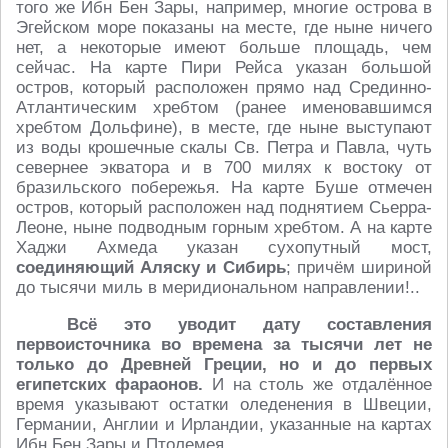
того же Ибн Бен Зары, например, многие острова в
Эгейском море показаны на месте, где ныне ничего
нет, а некоторые имеют больше площадь, чем
сейчас. На карте Пири Рейса указан большой
остров, который расположен прямо над Срединно-
Атлантическим хребтом (ранее именовавшимся
хребтом Дольфине), в месте, где ныне выступают
из воды крошечные скалы Св. Петра и Павла, чуть
севернее экватора и в 700 милях к востоку от
бразильского побережья. На карте Буше отмечен
остров, который расположен над поднятием Сьерра-
Леоне, ныне подводным горным хребтом. А на карте
Хаджи Ахмеда указан сухопутный мост,
соединяющий Аляску и Сибирь
; причём шириной
до тысячи миль в меридиональном направлении!..
Всё это уводит дату составления
первоисточника во времена за тысячи лет не
только до Древней Греции, но и до первых
египетских фараонов.
И на столь же отдалённое
время указывают остатки оледенения в Швеции,
Германии, Англии и Ирландии, указанные на картах
Ибн Бен Зары и Птолемея.