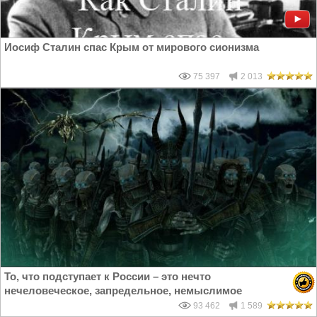
Иосиф Сталин спас Крым от мирового сионизма
75 397
2 013
То, что подступает к России – это нечто
нечеловеческое, запредельное, немыслимое
93 462
1 589