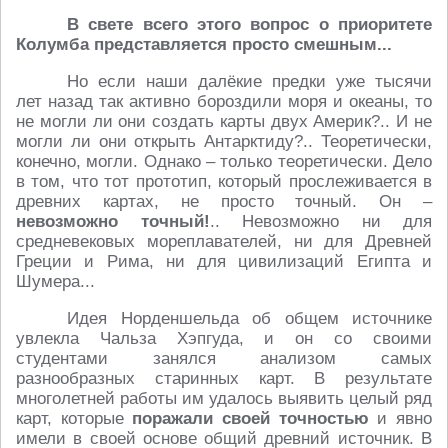
В свете всего этого вопрос о приоритете
Колумба представляется просто смешным...
Но если наши далёкие предки уже тысячи
лет назад так активно бороздили моря и океаны, то
не могли ли они создать карты двух Америк?.. И не
могли ли они открыть Антарктиду?.. Теоретически,
конечно, могли. Однако – только теоретически. Дело
в том, что тот прототип, который прослеживается в
древних картах, не просто точный. Он –
невозможно точный!
.. Невозможно ни для
средневековых мореплавателей, ни для Древней
Греции и Рима, ни для цивилизаций Египта и
Шумера...
Идея Норденшельда об общем источнике
увлекла Чальза Хэпгуда, и он со своими
студентами занялся анализом самых
разнообразных старинных карт. В результате
многолетней работы им удалось выявить целый ряд
карт, которые
поражали своей точностью
и явно
имели в своей основе общий древний источник. В