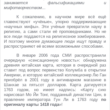
занимается фальсификациями и
мифотворчеством...
К сожалению, в научном мире всё ещё
главенствуют «учёные», упорно поддерживающие
«научных мифы». Эти учёные превратили науку в
религию, а сами стали её проповедниками. Но не
все люди поддаются на религиозное зомбирование.
И поэтому многие думающие люди ищут правду и
распространяют её всеми возможными способами.
В январе 2006 года СМИ распространили
очередную «сенсационную новость»: обнаружена
древняя китайская карта, которая в очередной раз
ставит под вопрос первенство Колумба в открытии
Америки, и которую китайский коллекционер Лю Ган
приобрёл в 2001 году в антикварном магазине в
Шанхае за пятьсот долларов. Карта датируется
1763 годом, но имеет надпись: «Карту сию
нарисовал Мо Йи Тонг, подданный династии Цин, в
правление императора Гун Ли в 1763 году
по
оригиналу карты 1418 года
»!