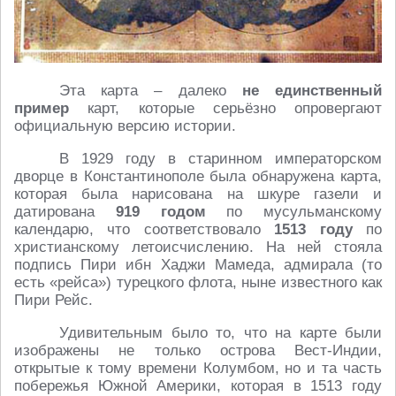
Эта карта – далеко
не единственный
пример
карт, которые серьёзно опровергают
официальную версию истории.
В 1929 году в старинном императорском
дворце в Константинополе была обнаружена карта,
которая была нарисована на шкуре газели и
датирована
919 годом
по мусульманскому
календарю, что соответствовало
1513 году
по
христианскому летоисчислению. На ней стояла
подпись Пири ибн Хаджи Мамеда, адмирала (то
есть «рейса») турецкого флота, ныне известного как
Пири Рейс.
Удивительным было то, что на карте были
изображены не только острова Вест-Индии,
открытые к тому времени Колумбом, но и та часть
побережья Южной Америки, которая в 1513 году