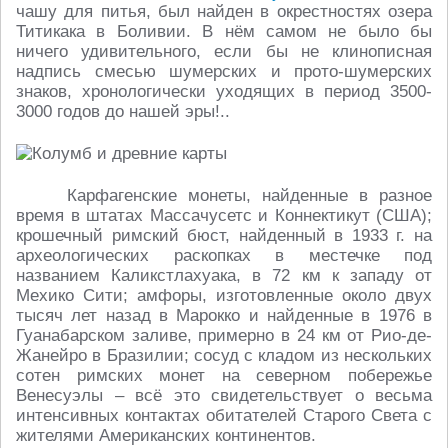
чашу для питья, был найден в окрестностях озера
Титикака в Боливии. В нём самом не было бы
ничего удивительного, если бы не клинописная
надпись смесью шумерских и прото-шумерских
знаков, хронологически уходящих в период 3500-
3000 годов до нашей эры!..
Карфагенские монеты, найденные в разное
время в штатах Массачусетс и Коннектикут (США);
крошечный римский бюст, найденный в 1933 г. на
археологических раскопках в местечке под
названием Каликстлахуака, в 72 км к западу от
Мехико Сити; амфоры, изготовленные около двух
тысяч лет назад в Марокко и найденные в 1976 в
Гуанабарском заливе, примерно в 24 км от Рио-де-
Жанейро в Бразилии; сосуд с кладом из нескольких
сотен римских монет на северном побережье
Венесуэлы – всё это свидетельствует о весьма
интенсивных контактах обитателей Старого Света с
жителями Американских континентов.