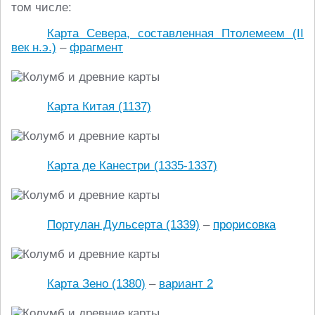
том числе:
Карта Севера, составленная Птолемеем (II
век н.э.)
–
фрагмент
Карта Китая (1137)
Карта де Канестри (1335-1337)
Портулан Дульсерта (1339)
–
прорисовка
Карта Зено (1380)
–
вариант 2