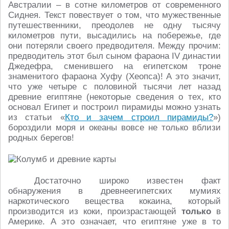
Австралии – в сотне километров от современного
Сиднея. Текст повествует о том, что мужественные
путешественники, преодолев не одну тысячу
километров пути, высадились на побережье, где
они потеряли своего предводителя. Между прочим:
предводитель этот был сыном фараона IV династии
Джедефра, сменившего на египетском троне
знаменитого фараона Хуфу (Хеопса)! А это значит,
что уже четыре с половиной тысячи лет назад
древние египтяне (некоторые сведения о тех, кто
основал Египет и построил пирамиды можно узнать
из статьи «
Кто и зачем строил пирамиды?
»)
бороздили моря и океаны вовсе не только вблизи
родных берегов!
Достаточно широко известен факт
обнаружения в древнеегипетских мумиях
наркотического вещества кокаина, который
производится из коки, произрастающей
только
в
Америке. А это означает, что египтяне уже в то