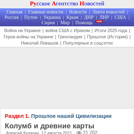
Ру
сское
А
гентство
Н
овостей
Главная
Главные новости
Новости
Лента новостей
|
|
|
|
Россия
Путин
Украина
Крым
ДНР
ЛНР
США
|
|
|
|
|
|
|
Сирия
Мир
Помощь
|
|
Война на Украине
|
война США с Ираном
|
Итоги 2025 года
|
Герои войны на Украине
|
Гренландия
|
Прошлое (История)
|
Николай Левашов
|
Популярные в соцсетях
Раздел 1.
Прошлое нашей Цивилизации
Колумб и древние карты
21 202
Алексей Кулагин
, 12 августа 2011