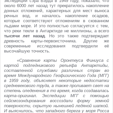
экспедиций сэра Бэрда в 1949 году, показало, что
около 6000 лет назад тут прекратилось накопление
донных отложений, характерных для мест выноса
речных вод, и началось накопление осадков,
которые соответствуют отложениям в скованном
льдами море. И это полностью согласуется с тем,
что реки текли в Антарктиде не миллионы, а всего
тысячи лет назад
. Но это также подтверждает
древность карты-первоисточника. Другие же
современные исследования подтвердили её
высочайшую точность.
«Сравнение карты Оронтеуса Финиуса с
картой подледникового рельефа Антарктиды,
составленной службами различных стран во
время Международного Геофизического Года (МГГ)
в 1959 году, объясняет некоторые недостатки
средневекового труда, а также проливает свет на
степень оледенения в то время, когда создавалась
карта-оригинал. Экспедиции МГГ с помощью
сейсмозондирования воссоздали форму земной
поверхности, скрытую нынешней ледяной шапкой.
И выяснилось, что западного берега у моря Росса