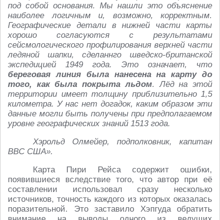
под собой основания. Мы нашли это объяснение
наиболее логичным и, возможно, корректным.
Географические детали в нижней части карты
хорошо согласуются с результатами
сейсмологического профилирования верхней части
ледяной шапки, сделаннго шведско-британской
экспедицией 1949 года. Это означает, что
береговая линия была нанесена на карту до
того, как была покрыта льдом
. Лёд на этой
территории имеет толщину приблизительно 1,5
километра. У нас нет догадок, каким образом эти
данные могли быть получены при предполагаемом
уровне географических знаний 1513 года.
Хэрольд Олмейер, подполковник, капитан
ВВС США».
Карта Пири Рейса содержит ошибки,
появившиеся вследствие того, что автор при её
составлении использовал сразу несколько
источников, точность каждого из которых оказалась
поразительной. Это заставило Хэпгуда обратить
внимание на выводы одного из ведущих