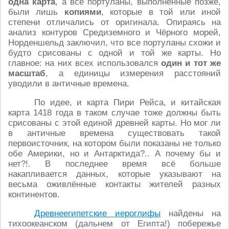
одна карта
, а все портуланы, выполненные позже,
были лишь
копиями
, которые в той или иной
степени отличались от оригинала. Опираясь на
анализ контуров Средиземного и Чёрного морей,
Норденшельд заключил, что все портуланы схожи и
будто срисованы с одной и той же карты. Но
главное: на них всех использовался
один и тот же
масштаб
, а единицы измерения расстояний
уводили в античные времена.
По идее, и карта Пири Рейса, и китайская
карта 1418 года в таком случае тоже должны быть
срисованы с этой единой древней карты. Но мог ли
в античные времена существовать такой
первоисточник, на котором были показаны не только
обе Америки, но и Антарктида?.. А почему бы и
нет?!. В последнее время всё больше
накапливается данных, которые указывают на
весьма оживлённые контакты жителей разных
континентов.
Древнеегипетские иероглифы
найдены на
тихоокеанском (дальнем от Египта!) побережье