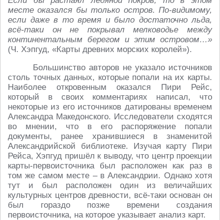
Если бы растаял ледяной покров, то в этом
месте оказался бы только остров. По-видимому,
если даже в то время и было достаточно льда,
всё-таки он не покрывал мелководье между
континентальным берегом и этим островом…»
(Ч. Хэпгуд, «Карты древних морских королей»).
Большинство авторов не указало источников
столь точных данных, которые попали на их карты.
Наиболее откровенным оказался Пири Рейс,
который в своих комментариях написал, что
некоторые из его источников датированы временем
Александра Македонского. Исследователи сходятся
во мнении, что в его распоряжение попали
документы, ранее хранившиеся в знаменитой
Александрийской библиотеке. Изучая карту Пири
Рейса, Хэпгуд пришёл к выводу, что центр проекции
карты-первоисточника был расположен как раз в
том же самом месте – в Александрии. Однако хотя
тут и был расположен один из величайших
культурных центров древности, всё-таки основан он
был гораздо позже времени создания
первоисточника, на которое указывает анализ карт.