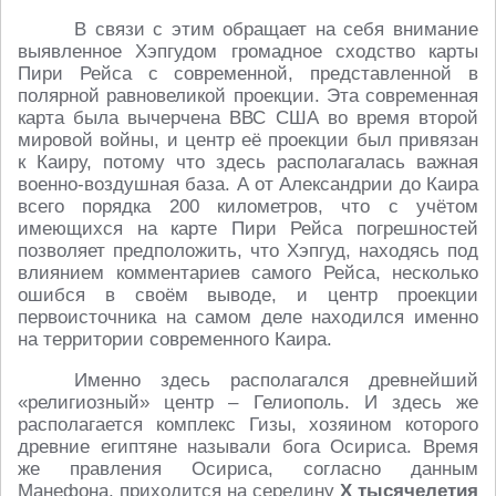
В связи с этим обращает на себя внимание
выявленное Хэпгудом громадное сходство карты
Пири Рейса с современной, представленной в
полярной равновеликой проекции. Эта современная
карта была вычерчена ВВС США во время второй
мировой войны, и центр её проекции был привязан
к Каиру, потому что здесь располагалась важная
военно-воздушная база. А от Александрии до Каира
всего порядка 200 километров, что с учётом
имеющихся на карте Пири Рейса погрешностей
позволяет предположить, что Хэпгуд, находясь под
влиянием комментариев самого Рейса, несколько
ошибся в своём выводе, и центр проекции
первоисточника на самом деле находился именно
на территории современного Каира.
Именно здесь располагался древнейший
«религиозный» центр – Гелиополь. И здесь же
располагается комплекс Гизы, хозяином которого
древние египтяне называли бога Осириса. Время
же правления Осириса, согласно данным
Манефона, приходится на середину
Х тысячелетия