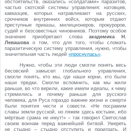
обстоятельств, оказались «солдатами» паразитов,
частью скотской системы управления: натовцев,
кавказцев, которых натравливают на русских,
срочников внутренних войск, которым отдают
преступные приказы, милиционеров, прокуроров,
судей и безсовестных чиновников. Поэтому особое
значение приобретают слова
академика Н.
Левашова
о том, что для того, чтобы сломать
паразитическую систему управления, нужно, чтобы
значительная часть людей
«проснулась»
.
Нужно, чтобы эти люди смогли понять весь
бесовский замысел глобального управления,
смогли понять, кто мы, где наши корни, кто были
наши предки. Смогли вспомнить, как мы жили
раньше, во что верили, какие имели идеалы, к чему
стремились и почему раньше для русского
человека, для Руса гораздо важнее жизни и смерти
были понятия чести и совести. «Не посрамим
славы земли русской, но ляжем здесь костьми, ибо
мёртвые срама не имут!» – так говорил Светослав
своим воинам перед важнейшей битвой. Умереть
не стыдно – стыдно отступить и проиграть. И