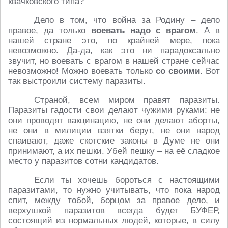
квачковского типа?
Дело в том, что война за Родину – дело
правое, да только
воевать надо с врагом
. А в
нашей стране это, по крайней мере, пока
невозможно. Да-да, как это ни парадоксально
звучит, но воевать с врагом в нашей стране сейчас
невозможно! Можно воевать только
со своими
. Вот
так выстроили систему паразиты.
Страной, всем миром правят паразиты.
Паразиты гадости свои делают чужими руками: не
они проводят вакцинацию, не они делают аборты,
не они в милиции взятки берут, не они народ
спаивают, даже скотские законы в Думе не они
принимают, а их пешки. Убей пешку – на её сладкое
место у паразитов сотни кандидатов.
Если ты хочешь бороться с настоящими
паразитами, то нужно учитывать, что пока народ
спит, между тобой, борцом за правое дело, и
верхушкой паразитов всегда будет БУФЕР,
состоящий из нормальных людей, которые, в силу