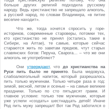
тогда христианскую религию потому, что она
больше других религий подходила русскому
народу. Ведь христианство не запрещало алкоголь,
а русский народ, по словам Владимира, «в питие
веселие находит».
Что же, тогда хочется спросить у горе-
историков, современные староверы, потомки тех,
кто христианство не принял (остались такие в
Сибири, на Алтае), те самые, которые сейчас
стараются жить по заветам предков, чтут старых
славянских богов: Перуна, Сварога… – что же они
алкоголь не употребляют?
Они
утверждают
, что
до христианства на
Руси пить было не принято
. Была медовуха,
слабоалкогольный напиток, который разрешалось
пить только мужчинам. Только четыре раза в год:
зимой, весной, летом и осенью – на самые великие
праздники. Только по сто пятьдесят грамм. И
главное условие: только тем мужчинам, которые
уже успели «создать» шестнадцать детей! Иначе
Род пить мужу запрещал! Вот так Род заботился о