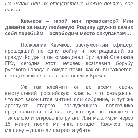
По делам или их отсутствию можно понять всё
точно...
Квачков – герой или провокатор? Или
давайте за нашу любимую Родину дружно самих
себя перебьём – освободим место оккупантам…
Полковник Квачков, заслуженный офицер,
прошедший не одну войну и пострадавший за
правду. Когда-то он командовал Бригадой Спецназа
ГРУ, сегодня этот человек возглавил борьбу
русского народа с оккупантами, как он выражается,
с жидовской властью, засевшей в Кремле.
Уж так клеймит он во время своих
выступлений российскую власть, что ожидаешь,
что вот закончится митинг или собрание, и тут же
арестуют старого заслуженного полковника
представители той власти, которую он только что
так смело и откровенно ругал. Или максимум через
15 минут после митинга попадёт Квачков под
машину – долго ли патриота убить.