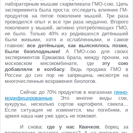
лабораторным мышам скармливала ГМО-сою. Цель
эксперимента была проста: отследить влияние ГМ-
продуктов на пятое поколение мышей. Три раза
проводился опыт и все три раза неудачно. Второго
поколения у мышей, активно употребляющих ГМО,
не было. Только 40% из родившихся детёнышей
были живыми, хотя и ослабленными, и самое
главное:
все детёныши, как выяснялось позже,
были безплодными!
А ГМО-сою для своих
экспериментов Ермакова брала, между прочим, на
московском мясокомбинате, где
эту сою
добавляли в колбасу
. Ведь продажа ГМО в
России до сих пор не запрещена, несмотря на
многочисленные возражения биологов.
Сейчас до 70% продуктов в магазинах
генно-
модифицированные
. Это многие виды сои,
кукурузы, несколько сортов картофеля, свекла…
Если ситуация не изменится, мы погибнем, и
армия наша нам уже здесь не поможет.
И снова:
где у нас Квачков
, борец за
возрождение русского народа? А на митинге он.