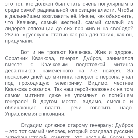
это тот, кто должен был стать очень популярным в
среде самой радикальной оппозиции власти. Чтобы
в дальнейшем возглавить её. Иначе, как объяснить,
что Квачков, самый жёсткий, самый смелый из
лидеров оппозиции до сих пор жив и на свободе?
282-ю, «русскую» статью как раз для таких, как он,
придумали.
Вот и не трогают Квачкова. Жив и здоров.
Соратник Квачкова, генерал Дубров, занимался
вместе с Квачковым подготовкой митинга
десантников, намеченного на 7-е ноября. За
несколько дней до митинга генерал с перрона упал
под проходящую электричку. Видимо, честнее
Квачкова оказался. Так наш герой-полковник на том
самом митинге даже не упомянул о погибшем
генерале! В другом месте, видимо, смелые и
обличающие власть речи говорить надо.
Управляемая оппозиция.
Отдадим должное старому генералу: Дубров
– это тот самый человек, который создавал русский
антифашистский комитет, это честный борец за