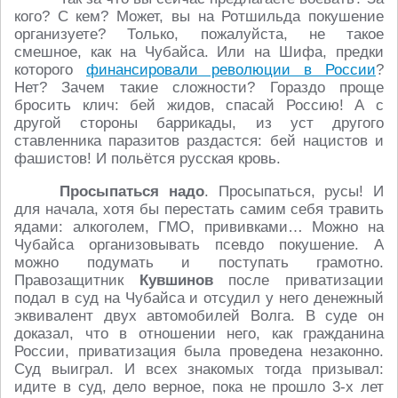
кого? С кем? Может, вы на Ротшильда покушение
организуете? Только, пожалуйста, не такое
смешное, как на Чубайса. Или на Шифа, предки
которого
финансировали революции в России
?
Нет? Зачем такие сложности? Гораздо проще
бросить клич: бей жидов, спасай Россию! А с
другой стороны баррикады, из уст другого
ставленника паразитов раздастся: бей нацистов и
фашистов! И польётся русская кровь.
Просыпаться надо
. Просыпаться, русы! И
для начала, хотя бы перестать самим себя травить
ядами: алкоголем, ГМО, прививками… Можно на
Чубайса организовывать псевдо покушение. А
можно подумать и поступать грамотно.
Правозащитник
Кувшинов
после приватизации
подал в суд на Чубайса и отсудил у него денежный
эквивалент двух автомобилей Волга. В суде он
доказал, что в отношении него, как гражданина
России, приватизация была проведена незаконно.
Суд выиграл. И всех знакомых тогда призывал:
идите в суд, дело верное, пока не прошло 3-х лет