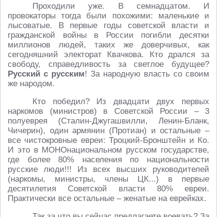
Проходили уже. В семнадцатом. И
провокаторы тогда были похожими: маленькие и
лысоватые. В первые годы советской власти и
гражданской войны в России погибли десятки
миллионов людей, таких же доверчивых, как
сегодняшний электорат Квачкова. Кто дрался за
свободу, справедливость за светлое будущее?
Русский с русским
! За народную власть со своим
же народом.
Кто победил? Из двадцати двух первых
наркомов (министров) в Советской России – 3
полуеврея (Сталин-Джугашвилли, Ленин-Бланк,
Чичерин), один армянин (Протиан) и остальные –
все чистокровные евреи: Троцкий-Бронштейн и Ко.
И это в МОНОнациональном русском государстве,
где более 80% населения по национальности
русские люди!!! Из всех высших руководителей
(наркомы, министры, члены ЦК...) в первые
десятилетия Советской власти 80% евреи.
Практически все остальные – женатые на еврейках.
Так за что вы сейчас предлагаете воевать? За