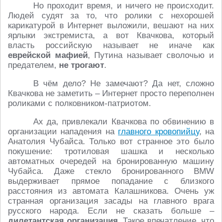
Но проходит время, и ничего не происходит.
Людей судят за то, что ролики с нехорошей
карикатурой в Интернет выложили, вешают на них
ярлыки экстремиста, а вот Квачкова, который
власть российскую называет не иначе как
еврейской мафией
, Путина называет сволочью и
предателем,
не трогают
.
В чём дело? Не замечают? Да нет, сложно
Квачкова не заметить – Интернет просто переполнен
роликами с полковником-патриотом.
Ах да, привлекали Квачкова по обвинению в
организации нападения на
главного кровопийцу
, на
Анатолия Чубайса. Только вот странное это было
покушение: тротиловая шашка и несколько
автоматных очередей на бронированную машину
Чубайса. Даже стекло бронированного BMW
выдерживает прямое попадание с близкого
расстояния из автомата Калашникова. Очень уж
странная организация засады на главного врага
русского народа. Если не сказать больше –
дилетантская организация
. Такое впечатление, что