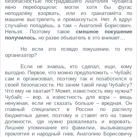
безопасностью пострадавшего Анатолия Чубайса
явно переборщили: могли хотя бы фугас
неподалёку взорвать, или из гранатомёта по
машине выстрелить и промахнуться. Нет. А вдруг
случайно попадёшь, а там – Анатолий Борисович.
Нельзя. Поэтому такое
смешное покушение
получилось
, но разве обыватель в это вникает…
Но если это псевдо покушение, то кто
организатор?
Если не знаешь, кто сделал, ищи, кому
выгодно. Первое, что можно предположить – Чубайс
сам и организовал, поэтому так и позаботился о
своей безопасности. Но зачем такой пиар Чубайсу?
Что ему не хватает? Может, известность ему нужна?
Чубайс – вор, а известность для вора – вещь
ненужная, если не сказать больше – вредная. Он
главный специалист в России по распилу
бюджетных денег, поэтому и ставят его на такие
должности, где нужно разваливать и воровать.
Лишнее упоминание его фамилии, вызывающее
проклятия и народный гнев, Анатолию Борисовичу