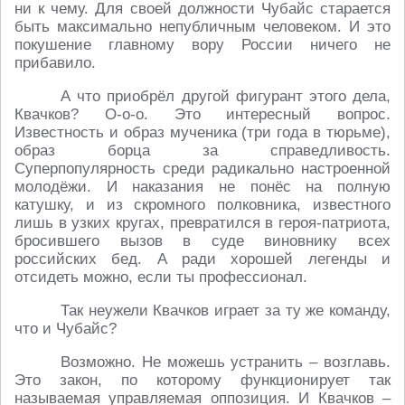
ни к чему. Для своей должности Чубайс старается
быть максимально непубличным человеком. И это
покушение главному вору России ничего не
прибавило.
А что приобрёл другой фигурант этого дела,
Квачков? О-о-о. Это интересный вопрос.
Известность и образ мученика (три года в тюрьме),
образ борца за справедливость.
Суперпопулярность среди радикально настроенной
молодёжи. И наказания не понёс на полную
катушку, и из скромного полковника, известного
лишь в узких кругах, превратился в героя-патриота,
бросившего вызов в суде виновнику всех
российских бед. А ради хорошей легенды и
отсидеть можно, если ты профессионал.
Так неужели Квачков играет за ту же команду,
что и Чубайс?
Возможно. Не можешь устранить – возглавь.
Это закон, по которому функционирует так
называемая управляемая оппозиция. И Квачков –