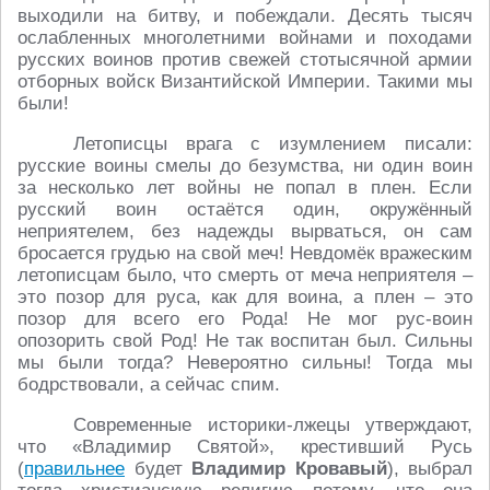
выходили на битву, и побеждали. Десять тысяч
ослабленных многолетними войнами и походами
русских воинов против свежей стотысячной армии
отборных войск Византийской Империи. Такими мы
были!
Летописцы врага с изумлением писали:
русские воины смелы до безумства, ни один воин
за несколько лет войны не попал в плен. Если
русский воин остаётся один, окружённый
неприятелем, без надежды вырваться, он сам
бросается грудью на свой меч! Невдомёк вражеским
летописцам было, что смерть от меча неприятеля –
это позор для руса, как для воина, а плен – это
позор для всего его Рода! Не мог рус-воин
опозорить свой Род! Не так воспитан был. Сильны
мы были тогда? Невероятно сильны! Тогда мы
бодрствовали, а сейчас спим.
Современные историки-лжецы утверждают,
что «Владимир Святой», крестивший Русь
(
правильнее
будет
Владимир Кровавый
), выбрал