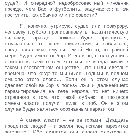
судей. И очередной недобросовестный чиновник
прежде, чем Вас отфутболить, задумается: а как
поступить, как обычно или по совести?
Я, конечно, утрирую, судье или прокурору,
человеку глубоко прописанному в паразитическую
систему, гораздо сложнее будет проснуться,
отказавшись от всех привилегий и соблазнов,
предоставляемых ему системой. Но он, по крайней
мере, будет иметь выбор. И если он, столкнувшись
с информацией о том, что мы не всегда жили в
таком безсовестном обществе, что были светлые
времена, что когда-то мы были Людьми в полном
смысле этого слова… Если он в этом случае
сделает свой выбор в пользу лжи и дальнейшего
паразитирования на теле народа, то нет ничего
страшного в том, что такой субъект в процессе
смены власти получит пулю в лоб. Он в этом
случае будет являться осознанным паразитом.
А смена власти – не за горами. Двадцать
процентов людей – и земля под ногами паразитов
загорится! Ибо лишатся они своего электората,