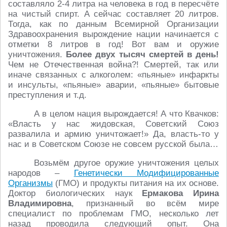
составляло 2-4 литра на человека в год в пересчёте
на чистый спирт. А сейчас составляет 20 литров.
Тогда, как по данным Всемирной Организации
Здравоохранения вырождение нации начинается с
отметки 8 литров в год! Вот вам и оружие
уничтожения.
Более двух тысяч смертей в день!
Чем не Отечественная война?! Смертей, так или
иначе связанных с алкоголем: «пьяные» инфаркты
и инсульты, «пьяные» аварии, «пьяные» бытовые
преступления и т.д.
А в целом нация вырождается! А что Квачков:
«Власть у нас жидовская, Советский Союз
развалила и армию уничтожает!» Да, власть-то у
нас и в Советском Союзе не совсем русской была…
Возьмём другое оружие уничтожения целых
народов –
Генетически Модифицированные
Организмы
(ГМО) и продукты питания на их основе.
Доктор биологических наук
Ермакова Ирина
Владимировна
, признанный во всём мире
специалист по проблемам ГМО, несколько лет
назад проводила следующий опыт. Она