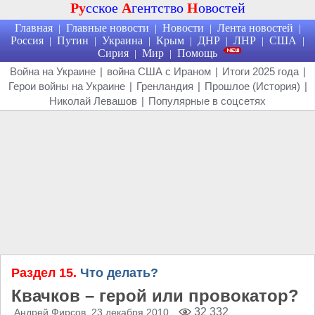
Ру
сское
А
гентство
Н
овостей
Главная
Главные новости
Новости
Лента новостей
|
|
|
|
Россия
Путин
Украина
Крым
ДНР
ЛНР
США
|
|
|
|
|
|
|
Сирия
Мир
Помощь
|
|
Война на Украине
|
война США с Ираном
|
Итоги 2025 года
|
Герои войны на Украине
|
Гренландия
|
Прошлое (История)
|
Николай Левашов
|
Популярные в соцсетях
Раздел 15.
Что делать?
Квачков – герой или провокатор?
32 332
Андрей Фирсов
, 23 декабря 2010