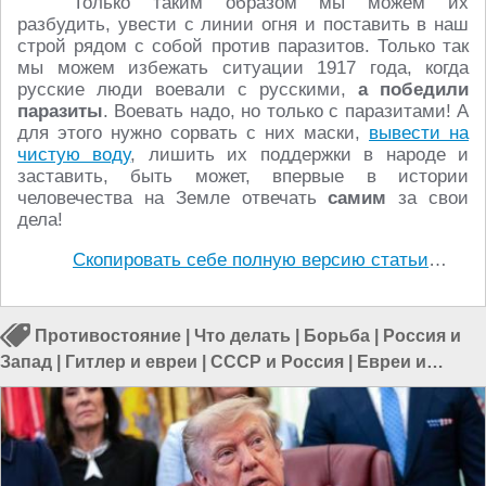
Только таким образом мы можем их
разбудить, увести с линии огня и поставить в наш
строй рядом с собой против паразитов. Только так
мы можем избежать ситуации 1917 года, когда
русские люди воевали с русскими,
а победили
паразиты
. Воевать надо, но только с паразитами! А
для этого нужно сорвать с них маски,
вывести на
чистую воду
, лишить их поддержки в народе и
заставить, быть может, впервые в истории
человечества на Земле отвечать
самим
за свои
дела!
Скопировать себе полную версию статьи
…
Противостояние
|
Что делать
|
Борьба
|
Россия и
Запад
|
Гитлер и евреи
|
СССР и Россия
|
Евреи и
Россия