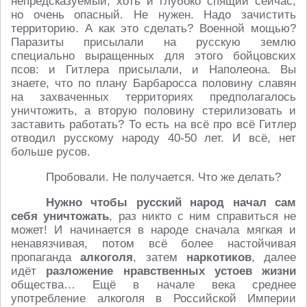
непредсказуемый, хоть и глубоко спящий сейчас,
но очень опасный. Не нужен. Надо зачистить
территорию. А как это сделать? Военной мощью?
Паразиты присылали на русскую землю
специально выращенных для этого бойцовских
псов: и Гитлера присылали, и Наполеона. Вы
знаете, что по плану Барбаросса половину славян
на захваченных территориях предполагалось
уничтожить, а вторую половину стерилизовать и
заставить работать? То есть на всё про всё Гитлер
отводил русскому народу 40-50 лет. И всё, нет
больше русов.
Пробовали. Не получается. Что же делать?
Нужно чтобы русский народ начал сам
себя уничтожать
, раз никто с ним справиться не
может! И начинается в народе сначала мягкая и
ненавязчивая, потом всё более настойчивая
пропаганда
алкоголя
, затем
наркотиков
, далее
идёт
разложение нравственных устоев жизни
общества… Ещё в начале века среднее
употребление алкоголя в Российской Империи