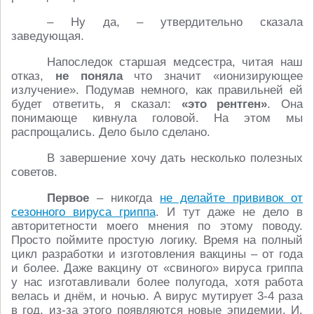
– Ну да, – утвердительно сказала
заведующая.
Напоследок старшая медсестра, читая наш
отказ,
не поняла
что значит «ионизирующее
излучение». Подумав немного, как правильней ей
будет ответить, я сказал:
«это рентген»
. Она
понимающе кивнула головой. На этом мы
распрощались. Дело было сделано.
В завершение хочу дать несколько полезных
советов.
Первое
– никогда
не делайте прививок от
сезонного вируса гриппа
. И тут даже не дело в
авторитетности моего мнения по этому поводу.
Просто поймите простую логику. Время на полный
цикл разработки и изготовления вакцины – от года
и более. Даже вакцину от «свиного» вируса гриппа
у нас изготавливали более полугода, хотя работа
велась и днём, и ночью. А вирус мутирует 3-4 раза
в год, из-за этого появляются новые эпидемии. И,