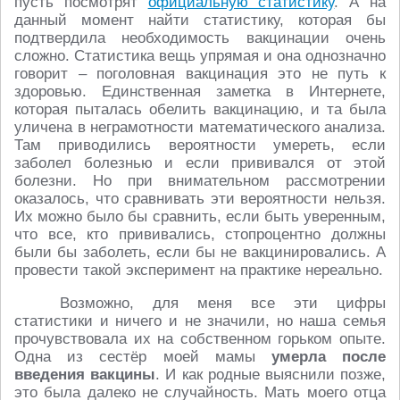
пусть посмотрят
официальную статистику
. А на
данный момент найти статистику, которая бы
подтвердила необходимость вакцинации очень
сложно. Статистика вещь упрямая и она однозначно
говорит – поголовная вакцинация это не путь к
здоровью. Единственная заметка в Интернете,
которая пыталась обелить вакцинацию, и та была
уличена в неграмотности математического анализа.
Там приводились вероятности умереть, если
заболел болезнью и если прививался от этой
болезни. Но при внимательном рассмотрении
оказалось, что сравнивать эти вероятности нельзя.
Их можно было бы сравнить, если быть уверенным,
что все, кто прививались, стопроцентно должны
были бы заболеть, если бы не вакцинировались. А
провести такой эксперимент на практике нереально.
Возможно, для меня все эти цифры
статистики и ничего и не значили, но наша семья
прочувствовала их на собственном горьком опыте.
Одна из сестёр моей мамы
умерла после
введения вакцины
. И как родные выяснили позже,
это была далеко не случайность. Мать моего отца