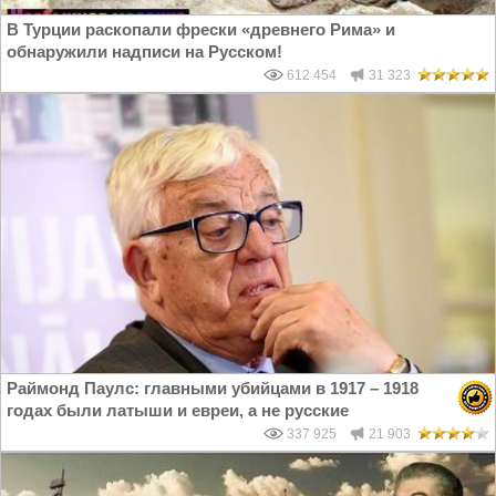
В Турции раскопали фрески «древнего Рима» и
обнаружили надписи на Русском!
612 454
31 323
Раймонд Паулс: главными убийцами в 1917 – 1918
годах были латыши и евреи, а не русские
337 925
21 903