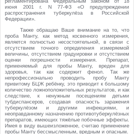
регламентирована Федеральным законом от 18
июня 2001 г. N 77-ФЗ «О предупреждении
распространения туберкулёза в Российской
Федерации».
Также обращаю Ваше внимание на то, что
проба Манту, как метод косвенного измерения,
является полностью несостоятельной, в связи с
отсутствием точного определения измеряемой
величины, отсутствием градуировки и отсутствием
оценки погрешности измерения. Препарат,
применяемый для пробы Манту, вреден для
здоровья, так как содержит фенол. Так же
непрофессионально проводить пробу Манту
привитому БЦЖ ребёнку, это приводит к большому
количество ложноположительных результатов, и как
следствие, к ненужным посещениям детьми
тубдиспансеров, создавая опасность заражения
туберкулёзом и другими инфекциями, и
неоправданному назначению противотуберкулёзных
препаратов, имеющих тяжёлые побочные эффекты.
Имея в виду вышеизложенное, считаю применение
пробы Манту бессмысленным, вредным и опасным.