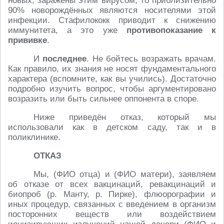
новых, заражены этим вирусом, то приблизительно
90% новорождённых являются носителями этой
инфекции. Стафилококк приводит к снижению
иммунитета, а это уже
противопоказание к
прививке
.
И
последнее
. Не бойтесь возражать врачам.
Как правило, их знания не носят фундаментального
характера (вспомните, как вы учились). Достаточно
подробно изучить вопрос, чтобы аргументировано
возразить или быть сильнее оппонента в споре.
Ниже приведён отказ, который мы
использовали как в детском саду, так и в
поликлинике.
ОТКАЗ
Мы, (ФИО отца) и (ФИО матери), заявляем
об отказе от всех вакцинаций, ревакцинаций и
биопроб (р. Манту, р. Пирке), флюорографии и
иных процедур, связанных с введением в организм
посторонних веществ или воздействием