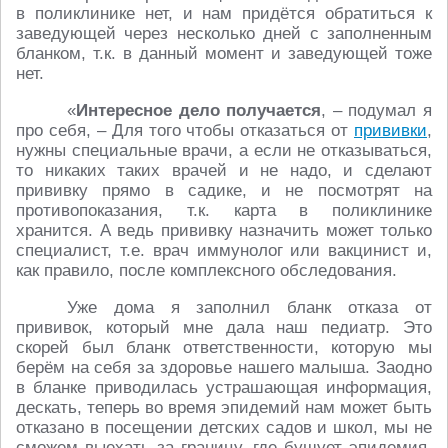
в поликлинике нет, и нам придётся обратиться к
заведующей через несколько дней с заполненным
бланком, т.к. в данный момент и заведующей тоже
нет.
«
Интересное дело получается
, – подумал я
про себя, – Для того чтобы отказаться от
прививки
,
нужны специальные врачи, а если не отказываться,
то никаких таких врачей и не надо, и сделают
прививку прямо в садике, и не посмотрят на
противопоказания, т.к. карта в поликлинике
хранится. А ведь прививку назначить может только
специалист, т.е. врач иммунолог или вакцинист и,
как правило, после комплексного обследования.
Уже дома я заполнил бланк отказа от
прививок, который мне дала наш педиатр. Это
скорей был бланк ответственности, которую мы
берём на себя за здоровье нашего малыша. Заодно
в бланке приводилась устрашающая информация,
дескать, теперь во время эпидемий нам может быть
отказано в посещении детских садов и школ, мы не
сможем выехать за границу, где бушует эпидемия,