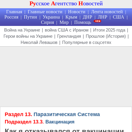
Ру
сское
А
гентство
Н
овостей
Главная
Главные новости
Новости
Лента новостей
|
|
|
|
Россия
Путин
Украина
Крым
ДНР
ЛНР
США
|
|
|
|
|
|
|
Сирия
Мир
Помощь
|
|
Война на Украине
|
война США с Ираном
|
Итоги 2025 года
|
Герои войны на Украине
|
Гренландия
|
Прошлое (История)
|
Николай Левашов
|
Популярные в соцсетях
Раздел 13.
Паразитическая Система
Подраздел 13.3.
Вакцинация
Как я отказывался от вакцинации