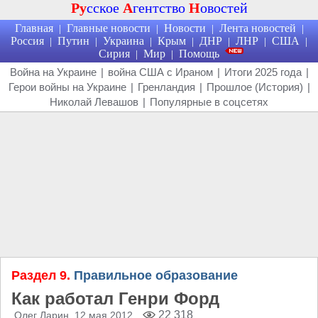
Ру
сское
А
гентство
Н
овостей
Главная
Главные новости
Новости
Лента новостей
|
|
|
|
Россия
Путин
Украина
Крым
ДНР
ЛНР
США
|
|
|
|
|
|
|
Сирия
Мир
Помощь
|
|
Война на Украине
|
война США с Ираном
|
Итоги 2025 года
|
Герои войны на Украине
|
Гренландия
|
Прошлое (История)
|
Николай Левашов
|
Популярные в соцсетях
Раздел 9.
Правильное образование
Как работал Генри Форд
22 318
Олег Ларин
, 12 мая 2012