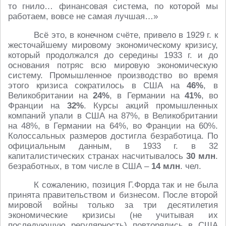
то гнило… финансовая система, по которой мы
работаем, вовсе не самая лучшая…»
Всё это, в конечном счёте, привело в 1929 г. к
жесточайшему мировому экономическому кризису,
который продолжался до середины 1933 г. и до
основания потряс всю мировую экономическую
систему. Промышленное производство во время
этого кризиса сократилось в США на
46%
, в
Великобритании на
24%
, в Германии на
41%
, во
Франции на
32%
. Курсы акций промышленных
компаний упали в США на 87%, в Великобритании
на 48%, в Германии на 64%, во Франции на 60%.
Колоссальных размеров достигла безработица. По
официальным данным, в 1933 г. в 32
капиталистических странах насчитывалось
30 млн
.
безработных, в том числе в США –
14 млн
. чел.
К сожалению, позиция Г.Форда так и не была
принята правительством и бизнесом. После второй
мировой войны только за три десятилетия
экономические кризисы (не учитывая их
последующую регулярность) повторялись в США