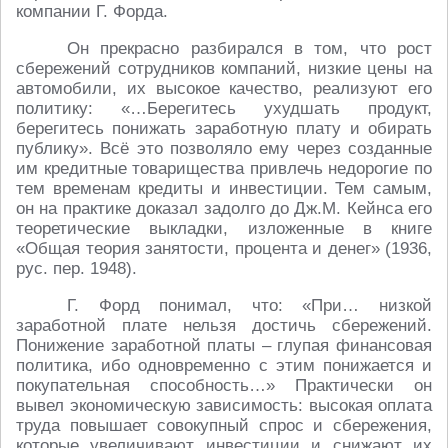
компании Г. Форда.
Он прекрасно разбирался в том, что рост
сбережений сотрудников компаний, низкие цены на
автомобили, их высокое качество, реализуют его
политику: «…Берегитесь ухудшать продукт,
берегитесь понижать заработную плату и обирать
публику». Всё это позволяло ему через созданные
им кредитные товарищества привлечь недорогие по
тем временам кредиты и инвестиции. Тем самым,
он на практике доказал задолго до Дж.М. Кейнса его
теоретические выкладки, изложенные в книге
«Общая теория занятости, процента и денег» (1936,
рус. пер. 1948).
Г. Форд понимал, что: «При… низкой
заработной плате нельзя достичь сбережений.
Понижение заработной платы – глупая финансовая
политика, ибо одновременно с этим понижается и
покупательная способность…» Практически он
вывел экономическую зависимость: высокая оплата
труда повышает совокупный спрос и сбережения,
которые увеличивают инвестиции и снижают их