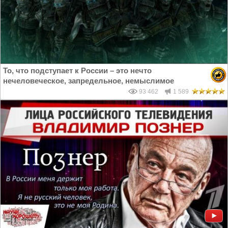
То, что подступает к России – это нечто
нечеловеческое, запредельное, немыслимое
93 462
1 589