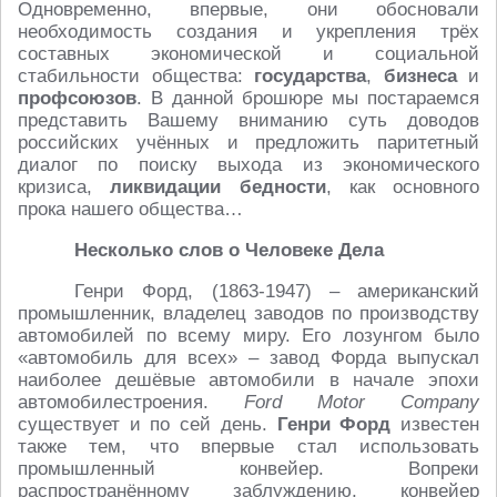
Одновременно, впервые, они обосновали
необходимость создания и укрепления трёх
составных экономической и социальной
стабильности общества:
государства
,
бизнеса
и
профсоюзов
. В данной брошюре мы постараемся
представить Вашему вниманию суть доводов
российских учённых и предложить паритетный
диалог по поиску выхода из экономического
кризиса,
ликвидации бедности
, как основного
прока нашего общества…
Несколько слов о Человеке Дела
Генри Форд, (1863-1947) – американский
промышленник, владелец заводов по производству
автомобилей по всему миру. Его лозунгом было
«автомобиль для всех» – завод Форда выпускал
наиболее дешёвые автомобили в начале эпохи
автомобилестроения.
Ford Motor Company
существует и по сей день.
Генри Форд
известен
также тем, что впервые стал использовать
промышленный конвейер. Вопреки
распространённому заблуждению, конвейер