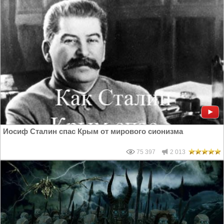
Иосиф Сталин спас Крым от мирового сионизма
75 397
2 013