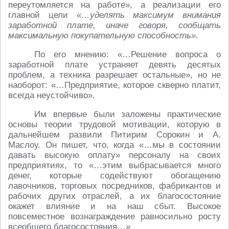
переутомляется на работе», а реализации его
главной цели
«…уделять максимум внимания
заработной плате, иначе говоря, сообщать
максимальную покупательную способность»
.
По его мнению: «…Решение вопроса о
заработной плате устраняет девять десятых
проблем, а техника разрешает остальные», но не
наоборот: «…Предприятие, которое скверно платит,
всегда неустойчиво».
Им впервые были заложены практические
основы теории трудовой мотивации, которую в
дальнейшем развили Питирим Сорокин и А.
Маслоу. Он пишет, что, когда «…мы в состоянии
давать высокую оплату» персоналу на своих
предприятиях, то «…этим выбрасывается много
денег, которые содействуют обогащению
лавочников, торговых посредников, фабрикантов и
рабочих других отраслей, а их благосостояние
окажет влияние и на наш сбыт. Высокое
повсеместное вознаграждение равносильно росту
всеобщего благосостояния…»