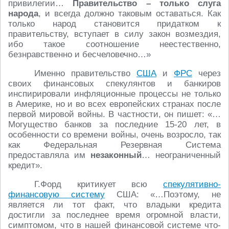
привилегии…
Правительство – только слуга
народа
, и всегда должно таковым оставаться. Как
только народ становится придатком к
правительству, вступает в силу закон возмездия,
ибо такое соотношение неестественно,
безнравственно и бесчеловечно…»
Именно правительство
США
и
ФРС
через
своих финансовых спекулянтов и банкиров
инспирировали инфляционные процессы не только
в Америке, но и во всех европейских странах после
первой мировой войны. В частности, он пишет: «…
Могущество банков за последние 15-20 лет, в
особенности со времени войны, очень возросло, так
как Федеральная Резервная Система
предоставляла им
незаконный
… неограниченный
кредит».
Г.Форд критикует всю
спекулятивно-
финансовую систему
США: «…Поэтому, не
является ли тот факт, что владыки кредита
достигли за последнее время огромной власти,
симптомом, что в нашей финансовой системе что-