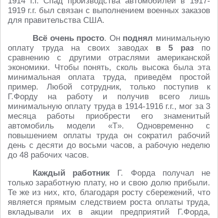
1914 г.г. Спад производства автомобилей в 1917-
1919 г.г. был связан с выполнением военных заказов
для правительства США.
Всё очень просто
. Он
поднял
минимальную
оплату труда на своих заводах
в 5 раз
по
сравнению с другими отраслями американской
экономики. Чтобы понять, сколь высока была эта
минимальная оплата труда, приведём простой
пример. Любой сотрудник, только поступив к
Г.Форду на работу и получив всего лишь
минимальную оплату труда в 1914-1916 г.г., мог за 3
месяца работы приобрести его знаменитый
автомобиль модели «T». Одновременно с
повышением оплаты труда он сократил рабочий
день с десяти до восьми часов, а рабочую неделю
до 48 рабочих часов.
Каждый работник
Г. Форда получал не
только заработную плату, но и свою долю прибыли.
Те же из них, кто, благодаря росту сбережений, что
является прямым следствием роста оплаты труда,
вкладывали их в акции предприятий Г.Форда,