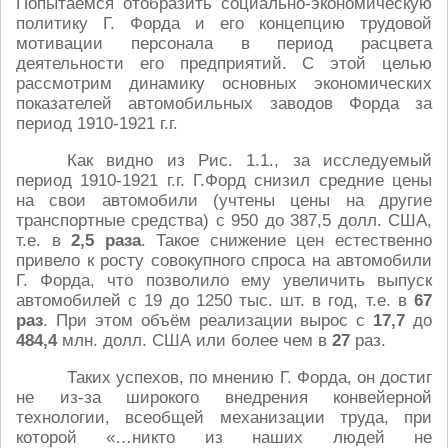
Попытаемся отобразить социально-экономическую
политику Г. Форда и его концепцию трудовой
мотивации персонала в период расцвета
деятельности его предприятий. С этой целью
рассмотрим динамику основных экономических
показателей автомобильных заводов Форда за
период 1910-1921 г.г.
Как видно из Рис. 1.1., за исследуемый
период 1910-1921 г.г. Г.Форд снизил средние цены
на свои автомобили (учтены цены на другие
транспортные средства) с 950 до 387,5 долл. США,
т.е. в
2,5 раза
. Такое снижение цен естественно
привело к росту совокупного спроса на автомобили
Г. Форда, что позволило ему увеличить выпуск
автомобилей с 19 до 1250 тыс. шт. в год, т.е. в
67
раз
. При этом объём реализации вырос с
17,7
до
484,4
млн. долл. США или более чем в
27
раз.
Таких успехов, по мнению Г. Форда, он достиг
не из-за широкого внедрения конвейерной
технологии, всеобщей механизации труда, при
которой «…никто из наших людей не