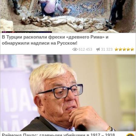
В Турции раскопали фрески «древнего Рима» и
обнаружили надписи на Русском!
612 453
31 323
Раймонд Паулс: главными убийцами в 1917 – 1918