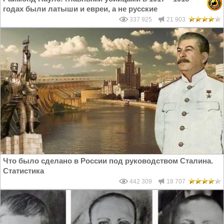
годах были латыши и евреи, а не русские
337 925
21 903
Что было сделано в России под руководством Сталина.
Статистика
442 309
18 707