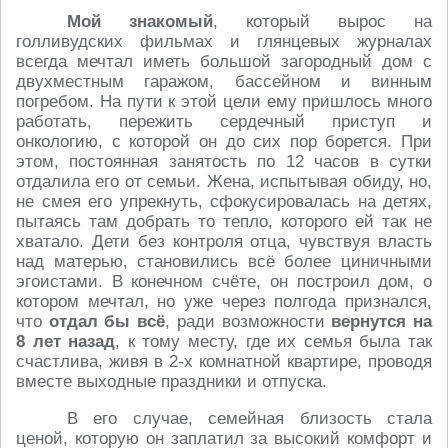
Мой знакомый
, который вырос на
голливудских фильмах и глянцевых журналах
всегда мечтал иметь большой загородный дом с
двухместным гаражом, бассейном и винным
погребом. На пути к этой цели ему пришлось много
работать, пережить сердечный приступ и
онкологию, с которой он до сих пор борется. При
этом, постоянная занятость по 12 часов в сутки
отдалила его от семьи. Жена, испытывая обиду, но,
не смея его упрекнуть, сфокусировалась на детях,
пытаясь там добрать то тепло, которого ей так не
хватало. Дети без контроля отца, чувствуя власть
над матерью, становились всё более циничными
эгоистами. В конечном счёте, он построил дом, о
котором мечтал, но уже через полгода признался,
что
отдал бы всё
, ради возможности
вернутся на
8 лет назад
, к тому месту, где их семья была так
счастлива, живя в 2-х комнатной квартире, проводя
вместе выходные праздники и отпуска.
В его случае, семейная близость стала
ценой, которую он заплатил за высокий комфорт и