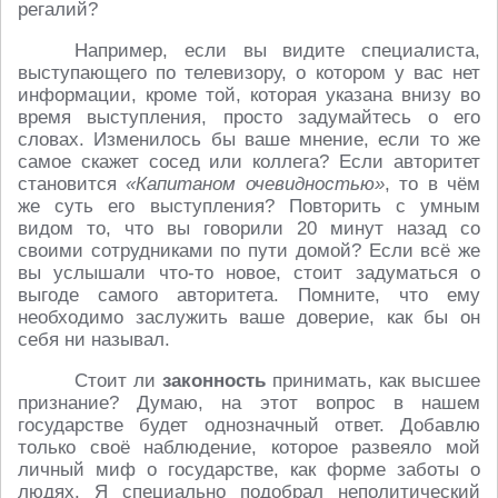
регалий?
Например, если вы видите специалиста,
выступающего по телевизору, о котором у вас нет
информации, кроме той, которая указана внизу во
время выступления, просто задумайтесь о его
словах. Изменилось бы ваше мнение, если то же
самое скажет сосед или коллега? Если авторитет
становится
«Капитаном очевидностью»
, то в чём
же суть его выступления? Повторить с умным
видом то, что вы говорили 20 минут назад со
своими сотрудниками по пути домой? Если всё же
вы услышали что-то новое, стоит задуматься о
выгоде самого авторитета. Помните, что ему
необходимо заслужить ваше доверие, как бы он
себя ни называл.
Стоит ли
законность
принимать, как высшее
признание? Думаю, на этот вопрос в нашем
государстве будет однозначный ответ. Добавлю
только своё наблюдение, которое развеяло мой
личный миф о государстве, как форме заботы о
людях. Я специально подобрал неполитический