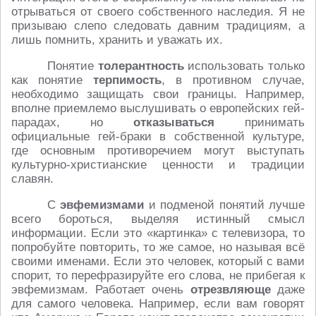
отрываться от своего собственного наследия. Я не
призываю слепо следовать давним традициям, а
лишь помнить, хранить и уважать их.
Понятие
толерантность
использовать только
как понятие
терпимость
, в противном случае,
необходимо защищать свои границы. Например,
вполне приемлемо выслушивать о европейских гей-
парадах, но
отказываться
принимать
официальные гей-браки в собственной культуре,
где основным противоречием могут выступать
культурно-христианские ценности и традиции
славян.
С
эвфемизмами
и подменой понятий лучше
всего бороться, выделяя истинный смысл
информации. Если это «картинка» с телевизора, то
попробуйте повторить, то же самое, но называя всё
своими именами. Если это человек, который с вами
спорит, то перефразируйте его слова, не прибегая к
эвфемизмам. Работает очень
отрезвляюще
даже
для самого человека. Например, если вам говорят