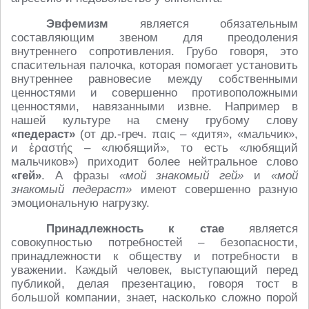
Эвфемизм
является обязательным
составляющим звеном для преодоления
внутреннего сопротивления. Грубо говоря, это
спасительная палочка, которая помогает установить
внутреннее равновесие между собственными
ценностями и совершенно противоположными
ценностями, навязанными извне. Например в
нашей культуре на смену грубому слову
«педераст»
(от др.-греч. παις – «дитя», «мальчик»,
и ἐραστής – «любящий», то есть «любящий
мальчиков») приходит более нейтральное слово
«гей»
. А фразы
«мой знакомый гей»
и
«мой
знакомый педераст»
имеют совершенно разную
эмоциональную нагрузку.
Принадлежность к стае
является
совокупностью потребностей – безопасности,
принадлежности к обществу и потребности в
уважении. Каждый человек, выступающий перед
публикой, делая презентацию, говоря тост в
большой компании, знает, насколько сложно порой