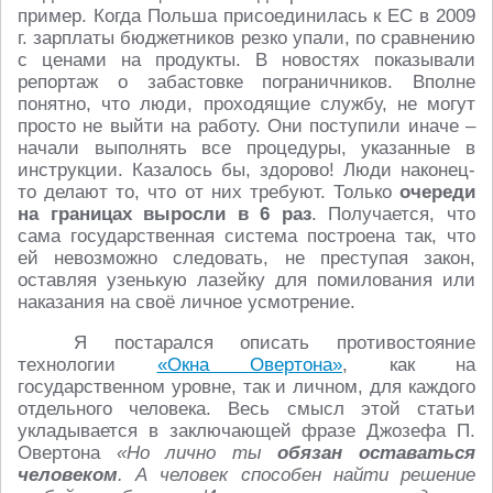
пример. Когда Польша присоединилась к ЕС в 2009
г. зарплаты бюджетников резко упали, по сравнению
с ценами на продукты. В новостях показывали
репортаж о забастовке пограничников. Вполне
понятно, что люди, проходящие службу, не могут
просто не выйти на работу. Они поступили иначе –
начали выполнять все процедуры, указанные в
инструкции. Казалось бы, здорово! Люди наконец-
то делают то, что от них требуют. Только
очереди
на границах выросли в 6 раз
. Получается, что
сама государственная система построена так, что
ей невозможно следовать, не преступая закон,
оставляя узенькую лазейку для помилования или
наказания на своё личное усмотрение.
Я постарался описать противостояние
технологии
«Окна Овертона»
, как на
государственном уровне, так и личном, для каждого
отдельного человека. Весь смысл этой статьи
укладывается в заключающей фразе Джозефа П.
Овертона
«Но лично ты
обязан оставаться
человеком
. А человек способен найти решение