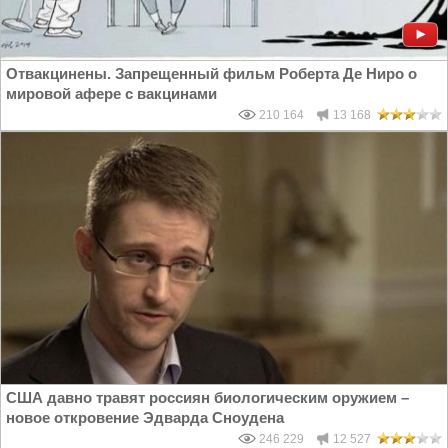
Отвакцинены. Запрещенный фильм Роберта Де Ниро о
мировой афере с вакцинами
210 164
13 168
США давно травят россиян биологическим оружием –
новое откровение Эдварда Сноудена
246 229
12 527