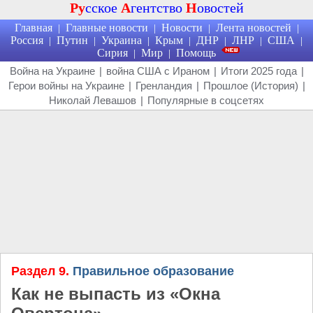
Ру
сское
А
гентство
Н
овостей
Главная
Главные новости
Новости
Лента новостей
|
|
|
|
Россия
Путин
Украина
Крым
ДНР
ЛНР
США
|
|
|
|
|
|
|
Сирия
Мир
Помощь
|
|
Война на Украине
|
война США с Ираном
|
Итоги 2025 года
|
Герои войны на Украине
|
Гренландия
|
Прошлое (История)
|
Николай Левашов
|
Популярные в соцсетях
Раздел 9.
Правильное образование
Как не выпасть из «Окна