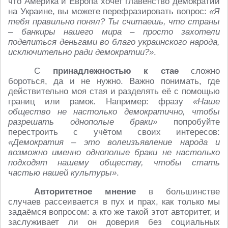
что Америка и Европа хочет главенство демократии
на Украине, вы можете перефразировать вопрос:
«Я
тебя правильно понял? Ты считаешь, что страны
– банкиры нашего мира – просто захотели
поделиться деньгами во благо украинского народа,
исключительно ради демократии?»
.
С
принадлежностью к стае
сложно
бороться, да и не нужно. Важно понимать, где
действительно моя стая и разделять её с помощью
границ или рамок. Например: фразу
«Наше
общество не настолько демократично, чтобы
разрешать однополые браки»
попробуйте
перестроить с учётом своих интересов:
«Демократия – это волеизъявление народа и
возможно именно однополые браки не настолько
подходят нашему обществу, чтобы стать
частью нашей культуры»
.
Авторитетное мнение
в большинстве
случаев рассеивается в пух и прах, как только мы
задаёмся вопросом: а кто же такой этот авторитет, и
заслуживает ли он доверия без социальных