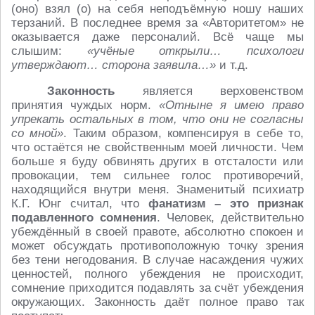
(оно) взял (о) на себя неподъёмную ношу наших
терзаний. В последнее время за «Авторитетом» не
оказывается даже персоналий. Всё чаще мы
слышим:
«учёные открыли… психологи
утверждают… сторона заявила…»
и т.д.
Законность
является верховенством
принятия чуждых норм.
«Отныне я имею право
упрекать остальных в том, что они не согласны
со мной»
. Таким образом, компенсируя в себе то,
что остаётся не свойственным моей личности. Чем
больше я буду обвинять других в отсталости или
провокации, тем сильнее голос противоречий,
находящийся внутри меня. Знаменитый психиатр
К.Г. Юнг считал, что
фанатизм – это признак
подавленного сомнения
. Человек, действительно
убеждённый в своей правоте, абсолютно спокоен и
может обсуждать противоположную точку зрения
без тени негодования. В случае насаждения чужих
ценностей, полного убеждения не происходит,
сомнение приходится подавлять за счёт убеждения
окружающих. Законность даёт полное право так