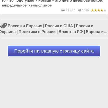
То, что подступает к России – это нечто нечеловеческое,
запредельное, немыслимое
93 487
1 589
Россия и Евразия
|
Россия и США
|
Россия и
Украина
|
Политика в России
|
Власть в РФ
|
Европа и
Украина
|
США и Европа
Перейти на главную страницу сайта