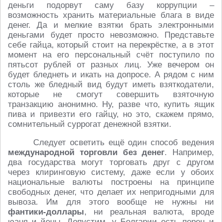
деньги подорвут саму базу коррупции –
возможность хранить материальные блага в виде
денег. Да и мелкие взятки брать электронными
деньгами будет просто невозможно. Представьте
себе гайца, который стоит на перекрёстке, а в этот
момент на его персональный счёт поступило по
пятьсот рублей от разных лиц. Уже вечером он
будет бледнеть и икать на допросе. А рядом с ним
столь же бледный вид будут иметь взяткодатели,
которые не смогут совершить взяточную
транзакцию анонимно. Ну, разве что, купить ящик
пива и привезти его гайцу, но это, скажем прямо,
сомнительный суррогат денежной взятки.
Следует осветить ещё один способ ведения
международной торговли без денег
. Например,
два государства могут торговать друг с другом
через клиринговую систему, даже если у обоих
национальные валюты построены на принципе
свободных денег, что делает их непригодными для
вывоза. Им для этого вообще не нужны ни
фантики-доллары
, ни реальная валюта, вроде
юаня и йены. Допустим, у Болгарии есть перец и