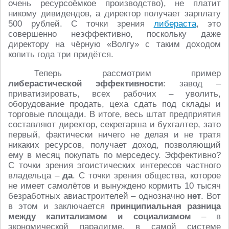
очень ресурсоёмкое производство), не платит
никому дивидендов, а директор получает зарплату
500 рублей. С точки зрения
либераста
, это
совершенно неэффективно, поскольку даже
директору на чёрную «Волгу» с таким доходом
копить года три придётся.
Теперь рассмотрим пример
либерастической эффективности
: завод –
приватизировать, всех рабочих – уволить,
оборудование продать, цеха сдать под склады и
торговые площади. В итоге, весь штат предприятия
составляют директор, секретарша и бухгалтер, зато
первый, фактически ничего не делая и не тратя
никаких ресурсов, получает доход, позволяющий
ему в месяц покупать по мерседесу. Эффективно?
С точки зрения эгоистических интересов частного
владельца –
да
. С точки зрения общества, которое
не имеет самолётов и вынуждено кормить 10 тысяч
безработных авиастроителей – однозначно
нет
. Вот
в этом и заключается
принципиальная разница
между капитализмом и социализмом
– в
экономической парадигме, в самой системе