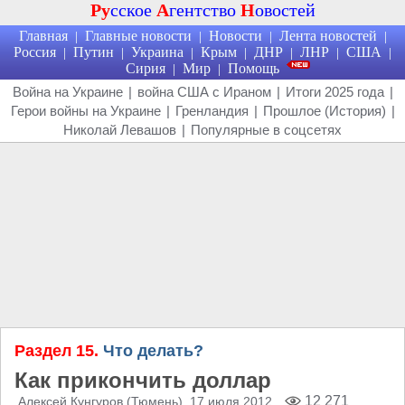
Ру
сское
А
гентство
Н
овостей
Главная
Главные новости
Новости
Лента новостей
|
|
|
|
Россия
Путин
Украина
Крым
ДНР
ЛНР
США
|
|
|
|
|
|
|
Сирия
Мир
Помощь
|
|
Война на Украине
|
война США с Ираном
|
Итоги 2025 года
|
Герои войны на Украине
|
Гренландия
|
Прошлое (История)
|
Николай Левашов
|
Популярные в соцсетях
Раздел 15.
Что делать?
Как прикончить доллар
12 271
Алексей Кунгуров (Тюмень)
, 17 июля 2012