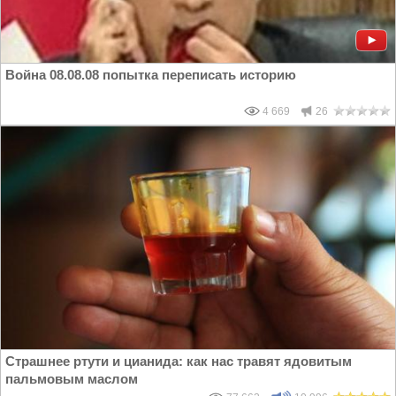
Война 08.08.08 попытка переписать историю
4 669
26
Страшнее ртути и цианида: как нас травят ядовитым
пальмовым маслом