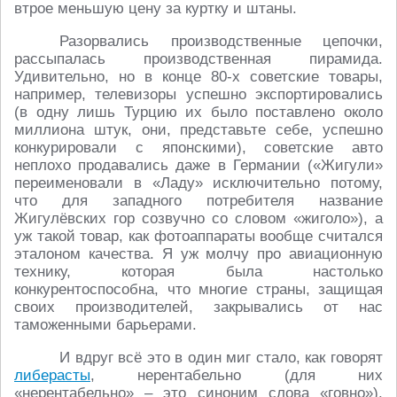
втрое меньшую цену за куртку и штаны.
Разорвались производственные цепочки,
рассыпалась производственная пирамида.
Удивительно, но в конце 80-х советские товары,
например, телевизоры успешно экспортировались
(в одну лишь Турцию их было поставлено около
миллиона штук, они, представьте себе, успешно
конкурировали с японскими), советские авто
неплохо продавались даже в Германии («Жигули»
переименовали в «Ладу» исключительно потому,
что для западного потребителя название
Жигулёвских гор созвучно со словом «жиголо»), а
уж такой товар, как фотоаппараты вообще считался
эталоном качества. Я уж молчу про авиационную
технику, которая была настолько
конкурентоспособна, что многие страны, защищая
своих производителей, закрывались от нас
таможенными барьерами.
И вдруг всё это в один миг стало, как говорят
либерасты
, нерентабельно (для них
«нерентабельно» – это синоним слова «говно»).