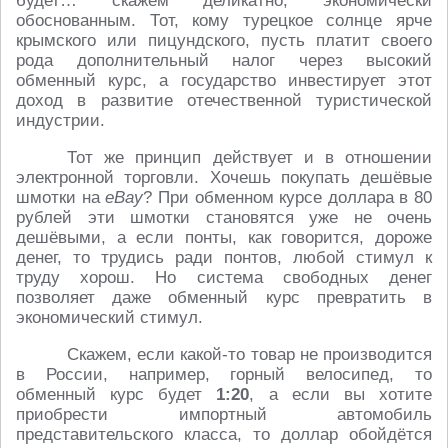
будет… скажем деликатно, экономически
обоснованным. Тот, кому турецкое солнце ярче
крымского или пицундского, пусть платит своего
рода дополнительный налог через высокий
обменный курс, а государство инвестирует этот
доход в развитие отечественной туристической
индустрии.
Тот же принцип действует и в отношении
электронной торговли. Хочешь покупать дешёвые
шмотки на
eBay
? При обменном курсе доллара в 80
рублей эти шмотки становятся уже не очень
дешёвыми, а если понты, как говорится, дороже
денег, то трудись ради понтов, любой стимул к
труду хорош. Но система свободных денег
позволяет даже обменный курс превратить в
экономический стимул.
Скажем, если какой-то товар не производится
в России, например, горный велосипед, то
обменный курс будет
1:20
, а если вы хотите
приобрести импортный автомобиль
представительского класса, то доллар обойдётся