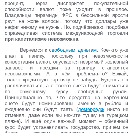
процент, через диспаритет покупательной
способности валют тоже уходит в прошлое.
Владельцы пирамиды ФРС в бессильной ярости
рвут на жопе волосы, потому что доллары уже
нафиг никому не нужны. Но, подчёркиваю, подобная
справедливая система международной торговли
при капитализме невозможна
.
Вернёмся к
свободным деньгам
. Кое-кто уже
впал в панику, поскольку при невозможности
конвертации валют, опускается незримый железный
занавес и поездки за границу становятся
невозможными. А в чём проблема-то? Езжай,
только кредитную карточку не забудь. Будешь ею
расплачиваться, а с твоего счёта будут сниматься
по обменному курсу свободные рубли.
Принципиально то, что средства на карточном
счёте будут номинированы именно в рублях и
ежедневно они будут таять (
демерредж
никто не
отменял, даже если вы нежите тушку на турецком
пляже). И ещё один важный момент – обменный
курс будет устанавливать государство, причём он