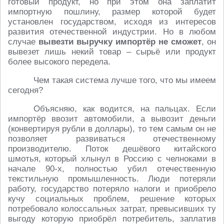
готовый продукт, но при этом она заплатит
импортную пошлину, размер которой будет
установлен государством, исходя из интересов
развития отечественной индустрии. Но в любом
случае
вывезти выручку импортёр не сможет
, он
вывезет лишь некий товар – сырьё или продукт
более высокого передела.
Чем такая система лучше того, что мы имеем
сегодня?
Объясняю, как водится, на пальцах. Если
импортёр ввозит автомобили, а вывозит деньги
(конвертируя рубли в доллары), то тем самым он не
позволяет развиваться отечественному
производителю. Поток дешёвого китайского
шмотья, который хлынул в Россию с челноками в
начале 90-х, полностью убил отечественную
текстильную промышленность. Люди потеряли
работу, государство потеряло налоги и приобрело
кучу социальных проблем, решение которых
потребовало колоссальных затрат, превысивших ту
выгоду которую приобрёл потребитель, заплатив