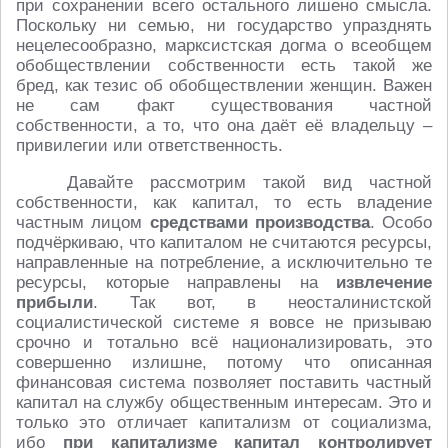
при сохранении всего остального лишено смысла.
Поскольку ни семью, ни государство упразднять
нецелесообразно, марксистская догма о всеобщем
обобществлении собственности есть такой же
бред, как тезис об обобществлении женщин. Важен
не сам факт существования частной
собственности, а то, что она даёт её владельцу –
привилегии или ответственность.
Давайте рассмотрим такой вид частной
собственности, как капитал, то есть владение
частным лицом
средствами производства
. Особо
подчёркиваю, что капиталом не считаются ресурсы,
направленные на потребление, а исключительно те
ресурсы, которые направлены на
извлечение
прибыли
. Так вот, в неосталинистской
социалистической системе я вовсе не призываю
срочно и тотально всё национализировать, это
совершенно излишне, потому что описанная
финансовая система позволяет поставить частный
капитал на службу общественным интересам. Это и
только это отличает капитализм от социализма,
ибо
при капитализме капитал контролирует