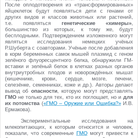
После оплодотворения из «трансформированных»
яйцеклеток будут появляться дети с генами от
других видов и классов животных или растений,
т.е. появляться
генетические «химеры»
,
большинство из которых, к тому же, будут
бесплодными. Подтверждением изложенного могут
являться исследования немецких учёных
Р.Шуберта с соавторами. Учёные после добавления
в корм беременных самок мышей плазмид с геном
зелёного флуоресцентного белка, обнаружили ГМ-
вставки и зелёный белок в клетках разных органов
внутриутробных плодов и новорождённых мышат
(кишечнике, крови, сердце, мозге, печени,
селезёнке, семенниках, коже и др.). Авторы делают
вывод об
опасности
, которую могут представлять
ГМО
не только для тех, кто их поглощает, но и
для
их потомства
(
«ГМО – Оружие или Ошибка?»
И.В.
Ермакова).
Экспериментальные исследования на
млекопитающих, к которым относится и человек,
показали, что современные
ГМО
могут привести к