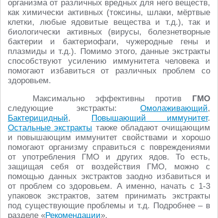
организма от различных вредных для него веществ,
как химически активных (токсины, шлаки, мёртвые
клетки, любые ядовитые вещества и т.д.), так и
биологически активных (вирусы, болезнетворные
бактерии и бактериофаги, чужеродные гены и
плазмиды и т.д.). Помимо этого, данные экстракты
способствуют усилению иммунитета человека и
помогают избавиться от различных проблем со
здоровьем.
Максимально эффективны против
ГМО
следующие экстракты:
Омолаживающий
,
Бактерицидный
,
Повышающий иммунитет
.
Остальные экстракты
также обладают очищающим
и повышающим иммунитет свойствами и хорошо
помогают организму справиться с повреждениями
от употребления ГМО и других ядов. То есть,
защищая себя от воздействия ГМО, можно с
помощью данных экстрактов заодно избавиться и
от проблем со здоровьем. А именно, начать с 1-3
упаковок экстрактов, затем принимать экстракты
под существующие проблемы и т.д. Подробнее – в
разделе «
Рекомендации
».