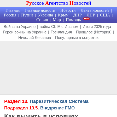
Ру
сское
А
гентство
Н
овостей
Главная
Главные новости
Новости
Лента новостей
|
|
|
|
Россия
Путин
Украина
Крым
ДНР
ЛНР
США
|
|
|
|
|
|
|
Сирия
Мир
Помощь
|
|
Война на Украине
|
война США с Ираном
|
Итоги 2025 года
|
Герои войны на Украине
|
Гренландия
|
Прошлое (История)
|
Николай Левашов
|
Популярные в соцсетях
Раздел 13.
Паразитическая Система
Подраздел 13.5.
Внедрение ГМО
Как выжить в условиях