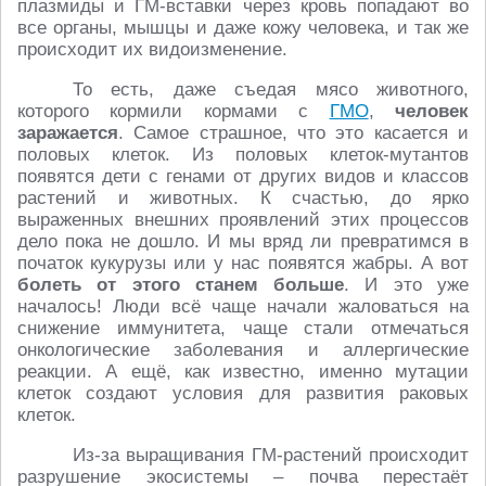
плазмиды и ГМ-вставки через кровь попадают во
все органы, мышцы и даже кожу человека, и так же
происходит их видоизменение.
То есть, даже съедая мясо животного,
которого кормили кормами с
ГМО
,
человек
заражается
. Самое страшное, что это касается и
половых клеток. Из половых клеток-мутантов
появятся дети с генами от других видов и классов
растений и животных. К счастью, до ярко
выраженных внешних проявлений этих процессов
дело пока не дошло. И мы вряд ли превратимся в
початок кукурузы или у нас появятся жабры. А вот
болеть от этого станем больше
. И это уже
началось! Люди всё чаще начали жаловаться на
снижение иммунитета, чаще стали отмечаться
онкологические заболевания и аллергические
реакции. А ещё, как известно, именно мутации
клеток создают условия для развития раковых
клеток.
Из-за выращивания ГМ-растений происходит
разрушение экосистемы – почва перестаёт