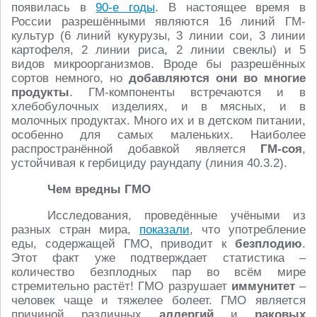
появилась в
90-е годы
. В настоящее время в
России разрешёнными являются 16 линий ГМ-
культур (6 линий кукурузы, 3 линии сои, 3 линии
картофеля, 2 линии риса, 2 линии свеклы) и 5
видов микроорганизмов. Вроде бы разрешённых
сортов немного, но
добавляются они во многие
продукты
. ГМ-компоненты встречаются и в
хлебобулочных изделиях, и в мясных, и в
молочных продуктах. Много их и в детском питании,
особенно для самых маленьких. Наиболее
распространённой добавкой является
ГМ-соя
,
устойчивая к гербициду раундапу (линия 40.3.2).
Чем вредны ГМО
Исследования, проведённые учёными из
разных стран мира,
показали
, что употребление
еды, содержащей ГМО, приводит к
безплодию
.
Этот факт уже подтверждает статистика –
количество безплодных пар во всём мире
стремительно растёт! ГМО разрушает
иммунитет
–
человек чаще и тяжелее болеет. ГМО является
причиной различных
аллергий
и
раковых