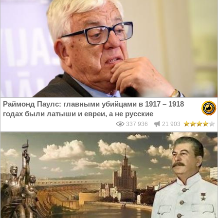
Раймонд Паулс: главными убийцами в 1917 – 1918
годах были латыши и евреи, а не русские
337 936
21 903