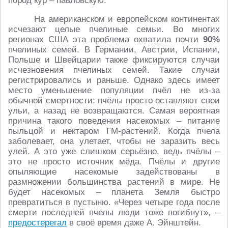
пород кур – павловскую.
На американском и европейском континентах
исчезают целые пчелиные семьи. Во многих
регионах США эта проблема охватила почти
90%
пчелиных семей. В Германии, Австрии, Испании,
Польше и Швейцарии также фиксируются случаи
исчезновения пчелиных семей. Такие случаи
регистрировались и раньше. Однако здесь имеет
место уменьшение популяции пчёл не из-за
обычной смертности: пчёлы просто оставляют свои
ульи, а назад не возвращаются. Самая вероятная
причина такого поведения насекомых – питание
пыльцой и нектаром ГМ-растений. Когда пчела
заболевает, она улетает, чтобы не заразить весь
улей. А это уже слишком серьёзно, ведь пчёлы –
это не просто источник мёда. Пчёлы и другие
опыляющие насекомые задействованы в
размножении большинства растений в мире. Не
будет насекомых – планета Земля быстро
превратиться в пустыню. «Через четыре года после
смерти последней пчелы люди тоже погибнут», –
предостерегал
в своё время даже А. Эйнштейн.