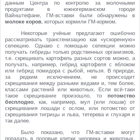
данным Центра по контролю за молочными
продуктами в южногерманском городе
Вайнштефане, ГМ-вставки были обнаружены в
молоке
коров
, которых кормили ГМ-кормом.
Некоторые учёные предлагают ошибочно
рассматривать трансгенизацию как «ускоренную»
селекцию. Однако с помощью селекции можно
получать гибриды только родственных организмов,
т.е. скрещивать картофель разных сортов можно, а
получать, например, гибрид картофеля с яблоком
или гибрид помидора с рыбой, нельзя. В природе,
за редким исключением, не происходит
скрещивания между разными видами и, тем более,
классами растений или животных. Если всё-таки
такое скрещивание произошло, то
потомство
бесплодно
, как, например, мул (или лошак) от
скрещивания лошади с ослом, или потомство от
скрещивания тигрицы и льва, тетерева и глухаря и
так далее.
Было показано, что ГМ-вставки могут
попадать в половые клетки человека и животных.