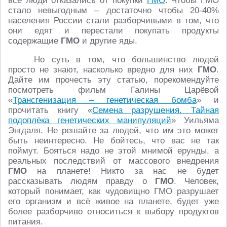
все люди отказались от покупки
ГМО
. Чтобы ГМО
стало невыгодным – достаточно чтобы 20-40%
населения России стали разборчивыми в том, что
они едят и перестали покупать продукты
содержащие
ГМО
и другие яды.
Но суть в том, что большинство людей
просто не знают, насколько вредно для них
ГМО
.
Дайте им прочесть эту статью, порекомендуйте
посмотреть фильм Галины Царёвой
«
Трансгенизация – генетическая бомба
» и
прочитать книгу «
Семена разрушения. Тайная
подоплёка генетических манипуляций
» Уильяма
Энгдаля. Не решайте за людей, что им это может
быть неинтересно. Не бойтесь, что вас не так
поймут. Бояться надо не этой мнимой ерунды, а
реальных последствий от массового внедрения
ГМО
на планете! Никто за нас не будет
рассказывать людям правду о
ГМО
. Человек,
который понимает, как чудовищно ГМО разрушает
его организм и всё живое на планете, будет уже
более разборчиво относиться к выбору продуктов
питания.