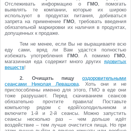
Отслеживать информацию о
ГМО
, помогать
выявлять те компании, которые их широко
используют в продуктах питания, добиваться
запрета на применение
ГМО
, требовать введения
обязательной маркировки их наличия в продуктах,
допущенных к продаже.
Тем не менее, если Вы не выращиваете всю
еду сами, вряд ли Вам удастся полностью
избежать употребления
ГМО
. А помимо
ГМО
,
магазинная еда содержит много других
ядовитых
веществ
!
2. Очищать пищу
оздоровительными
сеансами Николая Левашова
. Хоть они и не
приспособлены именно для этого, ГМО в еде они
тоже разрушают. Перед скачиванием сеансов
обязательно прочтите правила! Поставьте
компьютер рядом с едой/холодильником и
включите 1-й и 2-й сеансы. Можно запустить
сеансы несколько раз – чем дольше идёт
воздействие – тем лучше очистится пища. Но при
этом лучше выйти в другую комнату или вообще