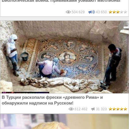
Биологическая война. Прививками убивают миллионы
504 629
43 650
В Турции раскопали фрески «древнего Рима» и
обнаружили надписи на Русском!
612 462
31 323