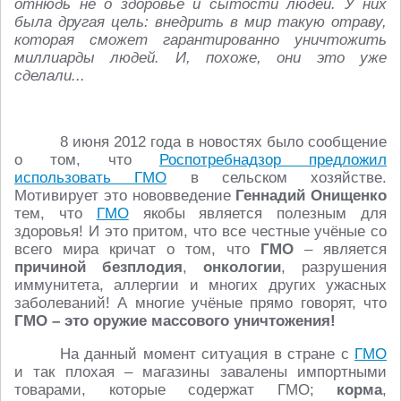
отнюдь не о здоровье и сытости людей. У них
была другая цель: внедрить в мир такую отраву,
которая сможет гарантированно уничтожить
миллиарды людей. И, похоже, они это уже
сделали...
8 июня 2012 года в новостях было сообщение
о том, что
Роспотребнадзор предложил
использовать ГМО
в сельском хозяйстве.
Мотивирует это нововведение
Геннадий Онищенко
тем, что
ГМО
якобы является полезным для
здоровья! И это притом, что все честные учёные со
всего мира кричат о том, что
ГМО
– является
причиной безплодия
,
онкологии
, разрушения
иммунитета, аллергии и многих других ужасных
заболеваний! А многие учёные прямо говорят, что
ГМО – это оружие массового уничтожения!
На данный момент ситуация в стране с
ГМО
и так плохая – магазины завалены импортными
товарами, которые содержат ГМО;
корма
,