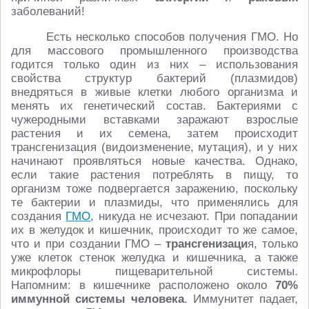
заболеваний!
Есть несколько способов получения ГМО. Но
для массового промышленного производства
годится только один из них – использования
свойства структур бактерий (плазмидов)
внедряться в живые клетки любого организма и
менять их генетический состав. Бактериями с
чужеродными вставками заражают взрослые
растения и их семена, затем происходит
трансгенизация (видоизменение, мутация), и у них
начинают проявляться новые качества. Однако,
если такие растения потреблять в пищу, то
организм тоже подвергается заражению, поскольку
те бактерии и плазмиды, что применялись для
создания
ГМО
, никуда не исчезают. При попадании
их в желудок и кишечник, происходит то же самое,
что и при создании ГМО –
трансгенизаци
я, только
уже клеток стенок желудка и кишечника, а также
микрофлоры пищеварительной системы.
Напомним: в кишечнике расположено около
70%
иммунной системы человека
. Иммунитет падает,