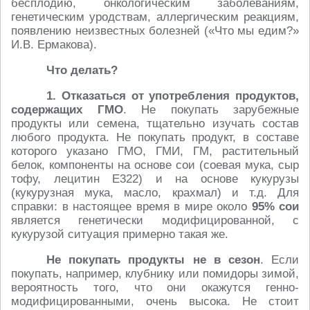
бесплодию, онкологическим заболеваниям,
генетическим уродствам, аллергическим реакциям,
появлению неизвестных болезней («Что мы едим?»
И.В. Ермакова).
Что делать?
1. Отказаться от употребления продуктов,
содержащих
ГМО
. Не покупать зарубежные
продукты или семена, тщательно изучать состав
любого продукта. Не покупать продукт, в составе
которого указано ГМО, ГМИ, ГМ, растительный
белок, компоненты на основе сои (соевая мука, сыр
тофу, лецитин Е322) и на основе кукурузы
(кукурузная мука, масло, крахмал) и т.д. Для
справки: в настоящее время в мире около
95% сои
является генетически модифицированной, с
кукурузой ситуация примерно такая же.
Не покупать продукты не в сезон
. Если
покупать, например, клубнику или помидоры зимой,
вероятность того, что они окажутся генно-
модифицированными, очень высока. Не стоит