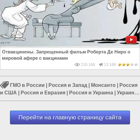
Отвакцинены. Запрещенный фильм Роберта Де Ниро о
мировой афере с вакцинами
210 166
13 168
ГМО в России
|
Россия и Запад
|
Монсанто
|
Россия
и США
|
Россия и Евразия
|
Россия и Украина
|
Украина
и США
Перейти на главную страницу сайта