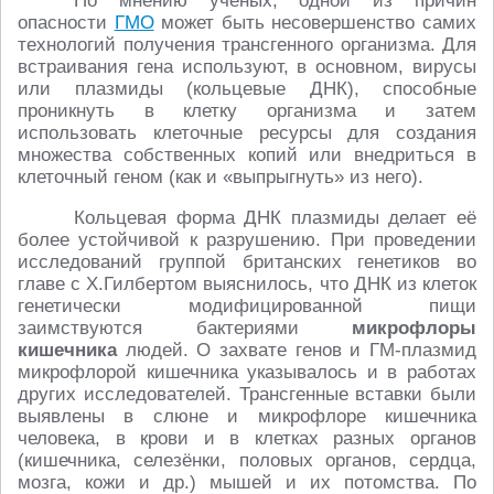
По мнению учёных, одной из причин
опасности
ГМО
может быть несовершенство самих
технологий получения трансгенного организма. Для
встраивания гена используют, в основном, вирусы
или плазмиды (кольцевые ДНК), способные
проникнуть в клетку организма и затем
использовать клеточные ресурсы для создания
множества собственных копий или внедриться в
клеточный геном (как и «выпрыгнуть» из него).
Кольцевая форма ДНК плазмиды делает её
более устойчивой к разрушению. При проведении
исследований группой британских генетиков во
главе с Х.Гилбертом выяснилось, что ДНК из клеток
генетически модифицированной пищи
заимствуются бактериями
микрофлоры
кишечника
людей. О захвате генов и ГМ-плазмид
микрофлорой кишечника указывалось и в работах
других исследователей. Трансгенные вставки были
выявлены в слюне и микрофлоре кишечника
человека, в крови и в клетках разных органов
(кишечника, селезёнки, половых органов, сердца,
мозга, кожи и др.) мышей и их потомства. По