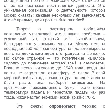
сегодняшние прогнозы комиссии ООН отличаются
от её же прогнозов десятилетней давности. Это
уникальная организация, о деятельности которой
можно сказать: каждые несколько лет выясняется,
что её предыдущий прогноз был ошибкой.
Теория о рукотворном глобальном
потеплении утверждает, что главная проблема –
углекислый газ, который мы вырабатываем,
благодаря росту промышленности. Между тем, за
последние 150 лет температура на планете выросла
всего на
несколько десятых градуса
по Цельсию.
Но самое странное – что потепление началось
задолго до появления автомобилей и самолётов.
Больше всего потеплело до 1940 года, когда мы
почти не загрязняли атмосферу. А после Второй
мировой войны, когда температура, по идее, должна
была расти, она наоборот
снижалась
. На
протяжении промышленного бума после войны
температура падала и перестала падать как раз
тогда, когда настал экономический кризис 70-х.
Эти факты
опровергают
теорию о