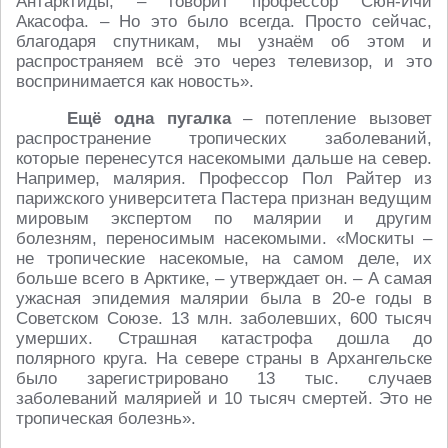
Антарктиды, – говорит профессор Сюн-Ичи
Акасофа. – Но это было всегда. Просто сейчас,
благодаря спутникам, мы узнаём об этом и
распространяем всё это через телевизор, и это
воспринимается как новость».
Ещё одна пугалка
– потепление вызовет
распространение тропических заболеваний,
которые перенесутся насекомыми дальше на север.
Например, малярия. Профессор Пол Райтер из
парижского университета Пастера признан ведущим
мировым экспертом по малярии и другим
болезням, переносимым насекомыми. «Москиты –
не тропические насекомые, на самом деле, их
больше всего в Арктике, – утверждает он. – А самая
ужасная эпидемия малярии была в 20-е годы в
Советском Союзе. 13 млн. заболевших, 600 тысяч
умерших. Страшная катастрофа дошла до
полярного круга. На севере страны в Архангельске
было зарегистрировано 13 тыс. случаев
заболеваний малярией и 10 тысяч смертей. Это не
тропическая болезнь».