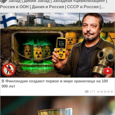
Запад
|
Дикий Запад
|
Западная «цивилизация»
|
Россия и ООН
|
Дания и Россия
|
СССР и Россия
|
Россия и ЕС
В Финляндии создают первое в мире хранилище на 100
000 лет
177