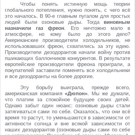
Чтобы понять истинную мощь теории
глобального потепления, нужно понять, с чего всё
это началось. В 90-е главным пугалом для простых
людей были озоновые дыры. Тогда
виновным
назначили газ фреон
. Его ничтожно мало в
атмосфере, но кому было до этого дело?
Американские производители холодильников, не
использовавших фреон, схватились за эту идею.
Производители дезодорантов начали войну против
пшикающих баллончиков конкурентов. В результате
европейские производители фреона проиграли, а
покупателей заставили поменять все холодильники
и все дезодоранты на более дорогие.
Эту борьбу выиграла, прежде всего,
американская компания
«Дюпон»
. Мы же думали,
что платим за спокойное будущее своих детей.
Однако забыт один нюанс: озоновые дыры стали
затягиваться сами по себе. Оказалось, что они всё
время то растут, то уменьшаются в зависимости от
активности солнца и вне всякой зависимости от
наших дезодорантов (озоновые дыры сами по себе