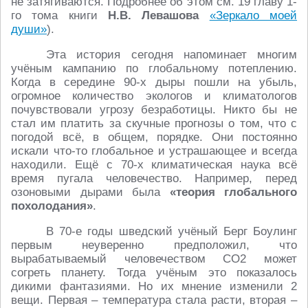
не затягиваются. Подробнее об этом см. 19 главу 1-
го тома книги
Н.В. Левашова
«Зеркало моей
души»
).
Эта история сегодня напоминает многим
учёным кампанию по глобальному потеплению.
Когда в середине 90-х дыры пошли на убыль,
огромное количество экологов и климатологов
почувствовали угрозу безработицы. Никто бы не
стал им платить за скучные прогнозы о том, что с
погодой всё, в общем, порядке. Они постоянно
искали что-то глобальное и устрашающее и всегда
находили. Ещё с 70-х климатическая наука всё
время пугала человечество. Например, перед
озоновыми дырами была
«теория глобального
похолодания»
.
В 70-е годы шведский учёный Берг Боулинг
первым неуверенно предположил, что
вырабатываемый человечеством CO2 может
согреть планету. Тогда учёным это показалось
дикими фантазиями. Но их мнение изменили 2
вещи. Первая – температура стала расти, вторая –