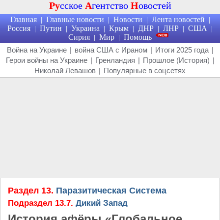
Ру
сское
А
гентство
Н
овостей
Главная
Главные новости
Новости
Лента новостей
|
|
|
|
Россия
Путин
Украина
Крым
ДНР
ЛНР
США
|
|
|
|
|
|
|
Сирия
Мир
Помощь
|
|
Война на Украине
|
война США с Ираном
|
Итоги 2025 года
|
Герои войны на Украине
|
Гренландия
|
Прошлое (История)
|
Николай Левашов
|
Популярные в соцсетях
Раздел 13.
Паразитическая Система
Подраздел 13.7.
Дикий Запад
История афёры «Глобальное