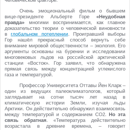
человеческом факторе.
Очень эмоциональный фильм о бывшем
вице-президенте Альберте Горе
«Неудобная
правда»
многими воспринимается, как главное
доказательство теории о человеческой виновности
в
глобальном потеплении
. Проигравший выборы
Гор нашёл прекрасный способ вернуть себе
внимание мировой общественности – экология. Его
аргументы основаны на бурении и исследовании
многовековых льдов на российской арктической
станции «Восток». Гор заявил, что обнаружена
прямая связь между концентрацией углекислого
газа и температурой.
Профессор Университета Оттавы Йен Кларк –
один из ведущих палеоклиматологов, который
заглядывает на сотни тысяч лет назад в
климатическую истории Земли, изучая льды
Арктики. Он действительно обнаружил взаимосвязь
между температурой и содержанием CO2.
Но эта
связь обратная
. «Температура действительно
возрастала в древние времена, – говорит