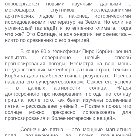
опровергается новыми научным данными с
метеошаров, спутников, исследованиями
арктических льдов и, наконец, историческими
исследованиями температур на Земле. Но если не
углекислый газ ведёт к потеплению климата, тогда
что же
? Это
Солнце
, и вся энергия человечества –
ничто по сравнению с его энергией.
В конце 80-х гелиофизик Пирс Корбин решил
испытать совершенно новый способ
прогнозирования погоды. Несмотря на всю мощь
государственных метеобюро разных стран, техника
Корбина дала наиболее точные результаты. Пресса
назвала его суперметеорологом. Секрет его успеха
– в данных активности солнца. «Идея
долгосрочного прогнозирования погоды по солнцу
пришла после того, как были изучены солнечные
пятна, – рассказывает учёный. – Позже я понял, что
солнце можно прекрасно использовать для
прогнозирования и более интересных вещей».
Солнечные пятна – это мощные магнитные
поля, возникающие во время повышенной