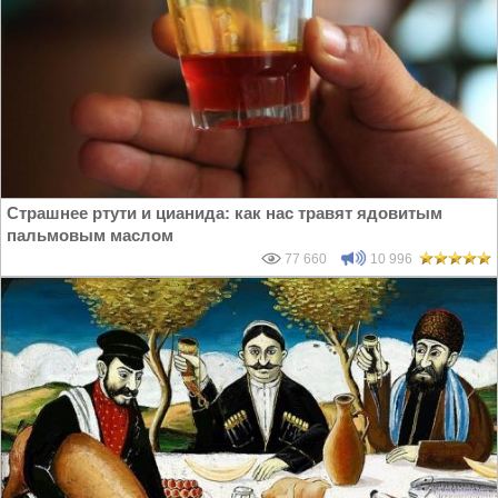
Страшнее ртути и цианида: как нас травят ядовитым
пальмовым маслом
77 660
10 996