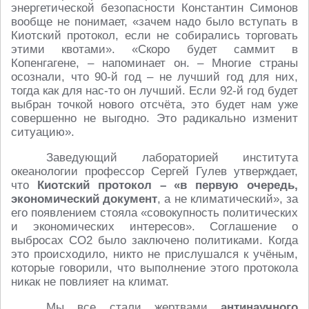
энергетической безопасности Константин Симонов
вообще не понимает, «зачем надо было вступать в
Киотский протокол, если не собирались торговать
этими квотами». «Скоро будет саммит в
Копенгагене, – напоминает он. – Многие страны
осознали, что 90-й год – не лучший год для них,
тогда как для нас-то он лучший. Если 92-й год будет
выбран точкой нового отсчёта, это будет нам уже
совершенно не выгодно. Это радикально изменит
ситуацию».
Заведующий лабораторией института
океанологии профессор Сергей Гулев утверждает,
что
Киотский протокол – «в первую очередь,
экономический документ
, а не климатический», за
его появлением стояла «совокупность политических
и экономических интересов». Соглашение о
выбросах CO2 было заключено политиками. Когда
это происходило, никто не прислушался к учёным,
которые говорили, что выполнение этого протокола
никак не повлияет на климат.
Мы все стали жертвами
антинаучного