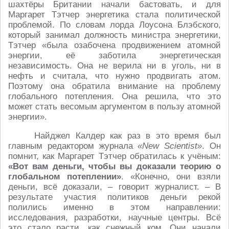
шахтёры Британии начали бастовать, и для
Маргарет Тэтчер энергетика стала политической
проблемой. По словам лорда Лоусона Блэбского,
который занимал должность министра энергетики,
Тэтчер «была озабочена продвижением атомной
энергии, её заботила энергетическая
независимость. Она не верила ни в уголь, ни в
нефть и считала, что нужно продвигать атом.
Поэтому она обратила внимание на проблему
глобального потепления. Она решила, что это
может стать весомым аргументом в пользу атомной
энергии».
Найджел Калдер как раз в это время был
главным редактором журнала
«New Scientist»
. Он
помнит, как Маргарет Тэтчер обратилась к учёным:
«Вот вам деньги, чтобы вы доказали теорию о
глобальном потеплении»
. «Конечно, они взяли
деньги, всё доказали, – говорит журналист. – В
результате участия политиков деньги рекой
полились именно в этом направлении:
исследования, разработки, научные центры. Всё
это стало расти, как снежный ком. Они начали