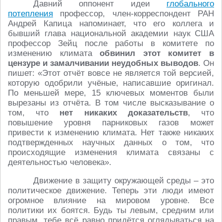
Давний оппонент идеи
глобального
потепления
профессор, член-корреспондент РАН
Андрей Капица напоминает, что его коллега и
бывший глава национальной академии наук США
профессор Зейц после работы в комитете по
изменению климата
обвинил этот комитет в
цензуре и замалчивании неудобных выводов
. Он
пишет: «Этот отчёт вовсе не является той версией,
которую одобрили учёные, написавшие оригинал.
По меньшей мере, 15 ключевых моментов были
вырезаны из отчёта. В том числе высказывание о
том, что
нет никаких доказательств
, что
повышение уровня парниковых газов может
привести к изменению климата. Нет также никаких
подтвержденных научных данных о том, что
происходящие изменения климата связаны с
деятельностью человека».
Движение в защиту окружающей среды – это
политическое движение. Теперь эти люди имеют
огромное влияние на мировом уровне. Все
политики их боятся. Будь ты левым, средним или
правым, тебе всё равно придётся оглядываться на