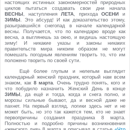
настоящих истинных закономерностей природных
циклов пытаться создавать свои дни начала
ВЕСНЫ
, наступления
ЛЕТА
, прихода
ОСЕНИ
и
ЗИМЫ
. Это абсурд! И как доказательство этому,
разыгравшийся снегопад в начале календарной
весны. Получается, что по календарю вроде как
весна, а выглянешь за окно, и видишь настоящую
зиму! И никакие указы и законы никаких
правительств мира никоим образом не могут
помешать погодным явлениям творить то, что им
положено творить по своей сути.
Ещё более глупым и нелепым выглядит
календарный женский праздник, который нам всем
знаком, как
8 марта
. Очень трудно понять, кого и
что побудило назначить Женский День в конце
ЗИМЫ
, да ещё и тогда, когда и снега полно, и
морозы сильные бывают, да и весной даже не
пахнет. На первый взгляд, логики здесь нет и не
может быть, но это так кажется тем, кто не знает
первопричины создания праздника 8 марта.
Полностью и подробно причины возникновения
«женского дня» 8 марта я описывал в статье
«Что