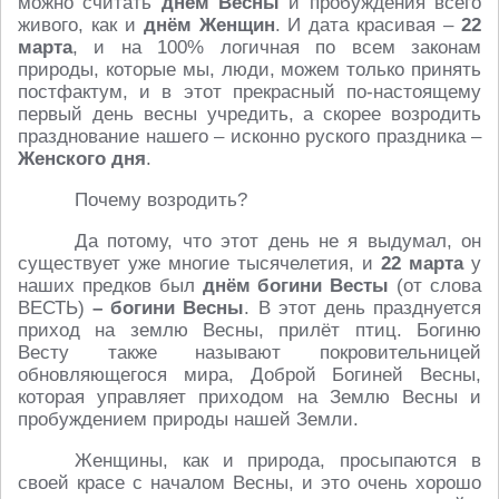
можно считать
днём Весны
и пробуждения всего
живого, как и
днём Женщин
. И дата красивая –
22
марта
, и на 100% логичная по всем законам
природы, которые мы, люди, можем только принять
постфактум, и в этот прекрасный по-настоящему
первый день весны учредить, а скорее возродить
празднование нашего – исконно руского праздника –
Женского дня
.
Почему возродить?
Да потому, что этот день не я выдумал, он
существует уже многие тысячелетия, и
22 марта
у
наших предков был
днём богини Весты
(от слова
ВЕСТЬ)
– богини Весны
. В этот день празднуется
приход на землю Весны, прилёт птиц. Богиню
Весту также называют покровительницей
обновляющегося мира, Доброй Богиней Весны,
которая управляет приходом на Землю Весны и
пробуждением природы нашей Земли.
Женщины, как и природа, просыпаются в
своей красе с началом Весны, и это очень хорошо