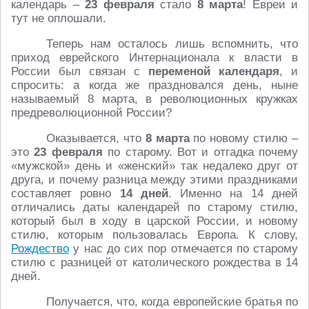
календарь –
23 февраля
стало
8 марта
! Евреи и
тут не оплошали.
Теперь нам осталось лишь вспомнить, что
приход еврейского Интернационала к власти в
России был связан с
переменой календаря
, и
спросить: а когда же праздновался день, ныне
называемый 8 марта, в революционных кружках
предреволюционной России?
Оказывается, что
8 марта
по новому стилю –
это
23 февраля
по старому. Вот и отгадка почему
«мужской» день и «женский» так недалеко друг от
друга, и почему разница между этими праздниками
составляет ровно
14 дней
. Именно на 14 дней
отличались даты календарей по старому стилю,
который был в ходу в царской России, и новому
стилю, которым пользовалась Европа. К слову,
Рождество
у нас до сих пор отмечается по старому
стилю с разницей от католического рождества в 14
дней.
Получается, что, когда европейские братья по