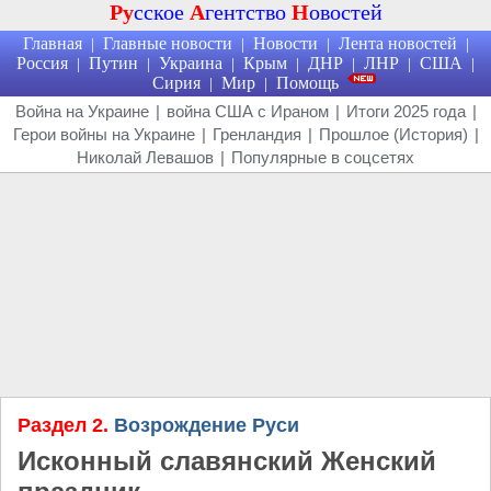
Ру
сское
А
гентство
Н
овостей
Главная
Главные новости
Новости
Лента новостей
|
|
|
|
Россия
Путин
Украина
Крым
ДНР
ЛНР
США
|
|
|
|
|
|
|
Сирия
Мир
Помощь
|
|
Война на Украине
|
война США с Ираном
|
Итоги 2025 года
|
Герои войны на Украине
|
Гренландия
|
Прошлое (История)
|
Николай Левашов
|
Популярные в соцсетях
Раздел 2.
Возрождение Руси
Исконный славянский Женский