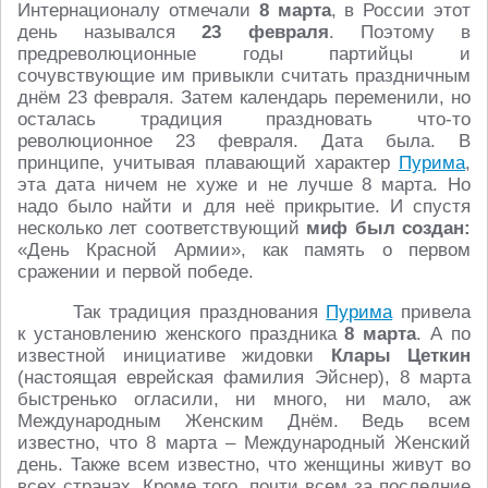
Интернационалу отмечали
8 марта
, в России этот
день назывался
23 февраля
. Поэтому в
предреволюционные годы партийцы и
сочувствующие им привыкли считать праздничным
днём 23 февраля. Затем календарь переменили, но
осталась традиция праздновать что-то
революционное 23 февраля. Дата была. В
принципе, учитывая плавающий характер
Пурима
,
эта дата ничем не хуже и не лучше 8 марта. Но
надо было найти и для неё прикрытие. И спустя
несколько лет соответствующий
миф был создан:
«День Красной Армии», как память о первом
сражении и первой победе.
Так традиция празднования
Пурима
привела
к установлению женского праздника
8 марта
. А по
известной инициативе жидовки
Клары Цеткин
(настоящая еврейская фамилия Эйснер), 8 марта
быстренько огласили, ни много, ни мало, аж
Международным Женским Днём. Ведь всем
известно, что 8 марта – Международный Женский
день. Также всем известно, что женщины живут во
всех странах. Кроме того, почти всем за последние