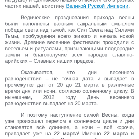
частях нашей, воистину
Великой Руской Империи
.
Ведические празднования прихода весны
были наполнены важным сакральным смыслом
победы света над тьмой, как Сил Света над Силами
Тьмы, пробуждения всего живого и начала новой
жизни. Древние весенние фестивали проходили с
весельем и ритуалами, призывающими плодородие
земли и благополучие всех народов славяно-
арийских – Славных наших предков.
Оказывается, что дни весеннего
равноденствия – не точная дата и выпадает в
промежутке дат от 20 до 21 марта в различные
время дня или ночи, согласно солнечному циклу. В
нынешнем, 2012 году День весеннего
равноденствия выпадает на 20 марта.
И поэтому наступление самой Весны, когда
уже произошел перелом в солнечном цикле и дни
становятся всё длиннее, а ночи – всё короче,
припадает уже на
22 марта
! Именно
22 марта
и