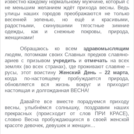
известно каждому нормальному мужчине, который с
не меньшим желанием ждёт прихода весны. Ведь
улицы наших городов преображаются не только
весенней зеленью, но ещё и красивыми,
радостными, скинувшими тягостные зимние
одежды, как и снежные покровы, природа,
женщинами!
Обращаюсь ко всем
здравомыслящим
людям, потомкам своих Славных предков славяно-
ариев с призывом
учредить
и
отмечать
на всех
землях (во всех странах), где проживают славяне –
русы, этот воистину
Женский День – 22 марта
,
когда по-настоящему пробуждается природа,
обновляется вся жизнь вокруг и приходит
настоящая и долгожданная ВЕСНА!
Давайте все вместе порадуемся приходу
весны, улыбнёмся солнышку, поздравим наших
прекрасных (происходит от слов ПРИ КРАСЕ),
словно Весна пробуждающихся в своей женской
красоте девочек, девушек и женщин…