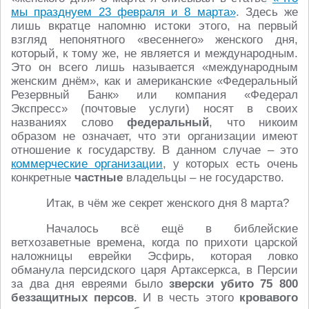
мы празднуем 23 февраля и 8 марта»
. Здесь же
лишь вкратце напомню истоки этого, на первый
взгляд непонятного «весеннего» женского дня,
который, к тому же, не является и международным.
Это он всего лишь называется «международным
женским днём», как и американские «Федеральный
Резервный Банк» или компания «Федерал
Экспресс» (почтовые услуги) носят в своих
названиях слово
федеральный
, что никоим
образом не означает, что эти организации имеют
отношение к государству. В данном случае – это
коммерческие организации
, у которых есть очень
конкретные
частные
владельцы – не государство.
Итак, в чём же секрет женского дня 8 марта?
Началось всё ещё в библейские
ветхозаветные времена, когда по прихоти царской
наложницы еврейки Эсфирь, которая ловко
обманула персидского царя Артаксеркса, в Персии
за два дня евреями было
зверски убито 75 800
беззащитных персов
. И в честь этого
кровавого