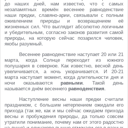
до наших дней, нам известно, что с самых
незапамятных времён весеннее равноденствие
наши предки, славяно-арии, связывали с полным
оживлением природы и возвращением её
жизненных сил. Что выглядит абсолютно логичным
и убедительным, согласно законов развития самой
природы, на которую сейчас позарился человек,
якобы разумный.
Весеннее равноденствие наступает 20 или 21
марта, когда Солнце переходит из южного
полушария в северное. Как известно, весной день
увеличивается, а ночь укорачивается. И 20-21
марта наступает момент, когда длительности дня и
ночи оказываются
равными
. Такой день
называется днём весеннего
равноденствия
.
Наступление весны наши предки считали
праздником, с большим нетерпением ожидали его
прихода (так же, как и мы сейчас ожидаем прихода
весны и пробуждения природы, да только совсем
утратили понимание, почему нам от этого радостно
на душе) и одинаково пышно отмечали его в разных