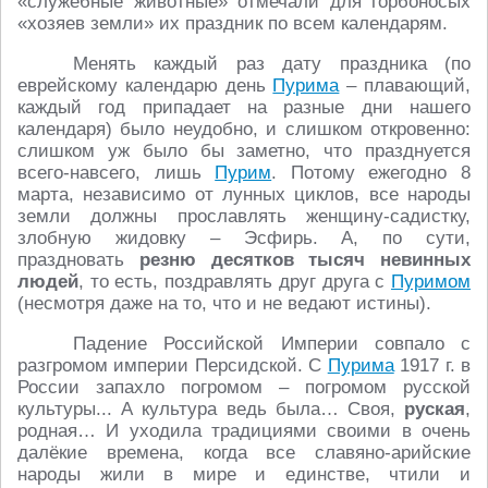
«служебные животные» отмечали для горбоносых
«хозяев земли» их праздник по всем календарям.
Менять каждый раз дату праздника (по
еврейскому календарю день
Пурима
– плавающий,
каждый год припадает на разные дни нашего
календаря) было неудобно, и слишком откровенно:
слишком уж было бы заметно, что празднуется
всего-навсего, лишь
Пурим
. Потому ежегодно 8
марта, независимо от лунных циклов, все народы
земли должны прославлять женщину-садистку,
злобную жидовку – Эсфирь. А, по сути,
праздновать
резню десятков тысяч невинных
людей
, то есть, поздравлять друг друга с
Пуримом
(несмотря даже на то, что и не ведают истины).
Падение Российской Империи совпало с
разгромом империи Персидской. С
Пурима
1917 г. в
России запахло погромом – погромом русской
культуры... А культура ведь была… Своя,
руская
,
родная… И уходила традициями своими в очень
далёкие времена, когда все славяно-арийские
народы жили в мире и единстве, чтили и