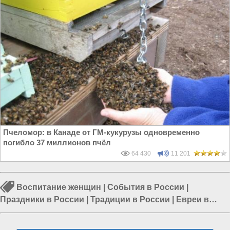
Пчеломор: в Канаде от ГМ-кукурузы одновременно
погибло 37 миллионов пчёл
64 430
11 201
Воспитание женщин
|
События в России
|
Праздники в России
|
Традиции в России
|
Евреи в
России
|
Евреи и Россия
|
СССР и Россия