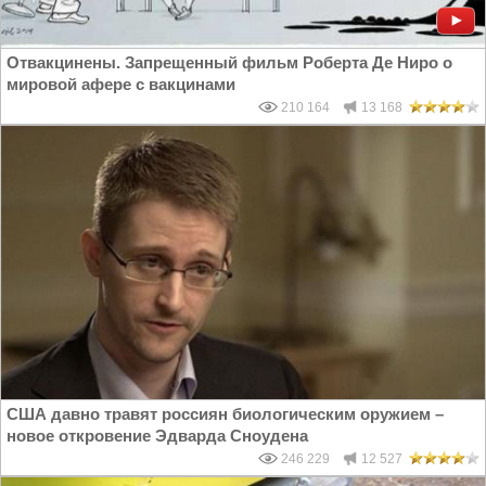
Отвакцинены. Запрещенный фильм Роберта Де Ниро о
мировой афере с вакцинами
210 164
13 168
США давно травят россиян биологическим оружием –
новое откровение Эдварда Сноудена
246 229
12 527