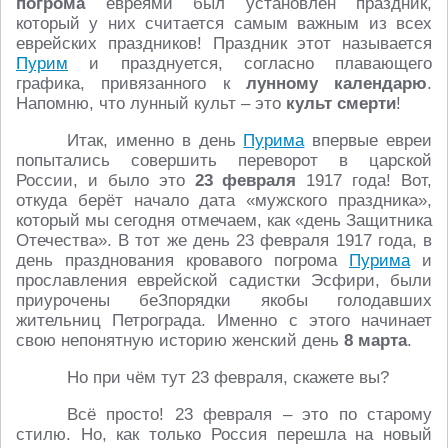
погрома
евреями был установлен праздник,
который у них считается самым важным из всех
еврейских праздников! Праздник этот называется
Пурим
и празднуется, согласно плавающего
графика, привязанного к
лунному календарю
.
Напомню, что лунный культ – это
культ смерти
!
Итак, именно в день
Пурима
впервые евреи
попытались совершить переворот в царской
России, и было это
23 февраля
1917 года! Вот,
откуда берёт начало дата «мужского праздника»,
который мы сегодня отмечаем, как «день Защитника
Отечества». В тот же день 23 февраля 1917 года, в
день празднования кровавого погрома
Пурима
и
прославления еврейской садистки Эсфири, были
приурочены беЗпорядки якобы голодавших
жительниц Петрограда. Именно с этого начинает
свою непонятную историю женский день
8 марта
.
Но при чём тут 23 февраля, скажете вы?
Всё просто! 23 февраля – это по старому
стилю. Но, как только Россия перешла на новый