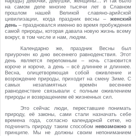
народы) девочки, девушки, женщины… И так было
на самом деле многие тысячи лет в Славном
прошлом нашей Великой славяно-арийской
цивилизации, когда праздник весны –
женский
день
– праздновался именно во время пробуждения
самой природы, которая давала новую жизнь всему
вокруг, в том числе и нам, людям.
Календарно же, праздник Весны был
приурочен ко дню весеннего равноденствия. Этот
день является переломным – ночь становится
короче и короче, а день – всё длиннее и длиннее.
Весна, олицетворяющая собой оживление и
возрождение природы, приходит на смену Зиме. С
самых незапамятных времён весеннее
равноденствие связывали с полным оживлением
природы и возвращением её жизненных сил.
Это сейчас люди, переставшие понимать
природу, её законы, сами стали назначать себе
времена года, согласно календарной сетке, но
подчинить природу таким способом
невозможно
в
принципе. Мы не должны своим непониманием