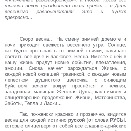
тысячи веков праздновали наши предки – в День
весеннего равноденствия! Это и будет
прекрасно...
Скоро весна… На смену зимней дремоте и
ночи приходит свежесть весеннего утра. Солнце,
как будто просыпаясь от зимней спячки, начинает
светить всё ярче и ласковее. Весна. Вместе с ней в
нашу жизнь придут новые события, впечатления,
эмоции. Снова начнёт зарождаться Жизнь, с
каждой новой ожившей травинкой, с каждым новым
лепестком душистого цветочка, с сияющим
буйством зелени вокруг проснётся и нежная,
загадочная, манящая Женская Душа, как символ и
олицетворение продолжения Жизни, Материнства,
Заботы, Тепла и Ласки...
Так, по-женски красиво и прозаично, видится
весна для каждой истинно
руской
(от слова
РУСЫ
,
которые олицетворяют собой все славяно-арийские