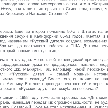
приводились слова метеоролога о том, что в «Катрин
 News
, опять же в интервью со Стивенсом, пишут, ч
 за Хиросиму и Нагасаки. Страшно?
первый. Ещё во второй половине 80-х в Штатах нача
ждения засухи в Калифорнии 85-91 годов. Жёлтая и 
 под названием
«Русский дятел»
создала возмущения
браться до восточного побережья США. Дятлом нек
 который напоминал стук птицы.
ачать что угодно. Но по какой-то неведомой причине да
сверхдержавами даже не предвиделось, нашлись люд
стного Дж. Маккарти. Так, например, некий персонаж 
сал: «”Русский дятел” – самый мощный источн
10 импульсов в секунду! Более того, он влияет на на
сю Америку. Его ловят провода электросетей, и через н
спросить: «Русские идут, я их вижу!» он не кричал?
 связи в 1988 году тоже заинтересовалась «Дятлом»
трана, имеющая передатчик огромной мощности, не буд
ит его. Советский Союз не стал исключением, и Комисс