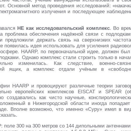
от. Основной метод проведения исследований: «накачк
лектромагнитного излучения и последующее наблюден
давался
НЕ как исследовательский комплекс
. Во вре
а проблема обеспечения надёжной связи с подлодкам
и предложили держать связь на сверхнизких частота
же появилась идея использовать для усиления радиово
оносфере. HAARP, по первоначальной идее, должен был
 лодками. Однако комплекс стали строить только в нача
ильно изменилась. Как следствие, военно-связн
гий ящик, а комплекс отдали учёным в «свободн
афии HAARP и провоцируют различные теории загово
тельно европейских комплексов EISCAT и SPEAR (о
о создавались как чисто научные, конспирологическ
положенный в Нижегородской области иногда попадает
паде. Вполне возможно, что именно «Суру» имел в ви
сказать.
 поле 300 на 300 метров со 144 дипольными антеннами