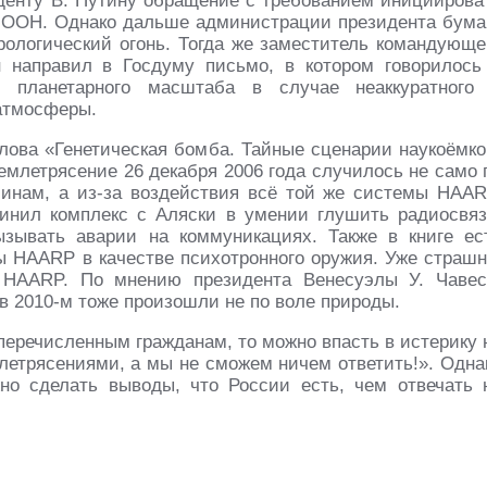
иденту В. Путину обращение с требованием инициирова
 ООН. Однако дальше администрации президента бума
рологический огонь. Тогда же заместитель командующе
 направил в Госдуму письмо, в котором говорилось
й планетарного масштаба в случае неаккуратного
атмосферы.
ылова «Генетическая бомба. Тайные сценарии наукоёмко
землетрясение 26 декабря 2006 года случилось не само 
инам, а из-за воздействия всё той же системы HAAR
инил комплекс с Аляски в умении глушить радиосвяз
ызывать аварии на коммуникациях. Также в книге ес
ы HAARP в качестве психотронного оружия. Уже страшн
 HAARP. По мнению президента Венесуэлы У. Чавес
 в 2010-м тоже произошли не по воле природы.
перечисленным гражданам, то можно впасть в истерику 
летрясениями, а мы не сможем ничем ответить!». Одна
но сделать выводы, что России есть, чем отвечать 