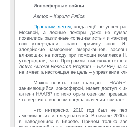
Ионосферные войны
Автор – Кирилл Рябов
Прошлым летом
, когда ещё не успел ра
Москвой, а лесные пожары даже не думал
появились различные «специалисты» и «экспер
они утверждали, знают причину зноя. И
злодейские намерения американцев, засев
влияющих на погоду при помощи комплекса HA
утверждали, что Программа высокочастотны
Active Auroral Research Program – HAARP)
на с
не имеет, а настоящая её цель – управление к
Можно понять этих граждан – HAARP 
занимающийся ионосферой, имеет доступ к ин
антенн HAARP по некоторым оценкам превышае
что версия о военном предназначении комплек
Что интересно, 2010 год был не пер
американских исследователей. В начале 2000
в наводнениях в Европе. Причём только зая