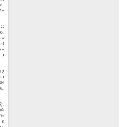
и:
л»
 С
о,
к»
00
у»
 в
го
за
ой
а,
),
ый
ти
 в
их