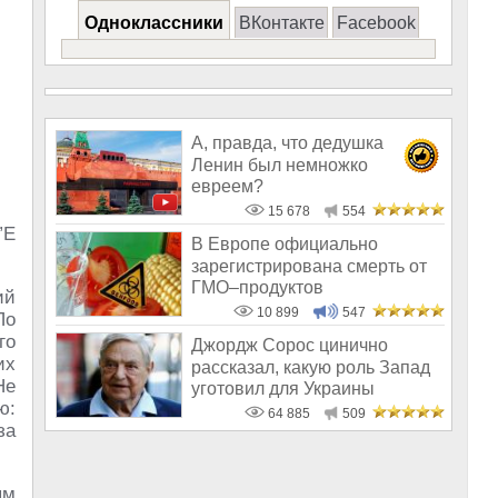
Одноклассники
ВКонтакте
Facebook
А, правда, что дедушка
Ленин был немножко
евреем?
15 678
554
”E
В Европе официально
зарегистрирована смерть от
ГМО–продуктов
ий
10 899
547
По
го
Джордж Сорос цинично
их
рассказал, какую роль Запад
Не
уготовил для Украины
ю:
64 885
509
за
ям