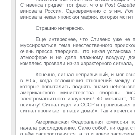
Стивенса придаёт тот факт, что в
Post Gazette
виновата Россия. Одновременно с этим,
Fox
виновата некая японская мафия, которая мстит
Страшно интересно.
Ещё интереснее, что Стивенс уже не 
муссироваться тема неестественного происхо
очень пресса твердила, что некая установка
атмосфере и не дала влажному воздуху до
комплекс прозвали из-за характерного сигнала,
Конечно, сигнал непривычный, и мог озн
в 80-х, когда осложнения отношений между 
которые попытались поднять знамя небезызве
американского министерства обороны пи
электромагнитного излучения! 40 мегаватт, 
психику! Сигнал идёт из СССР и пронизывает в
сигнал проникает в наши дома!». Так и хочется 
Американская Федеральная комиссия по
начала расследование. Само собой, ни одна с
о нём распространятся, а то и вовсе засекрет