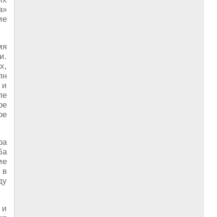
а»
ие
мя
и.
х,
лн
 и
ле
ое
ое
ра
ба
ие
 в
ду
 и