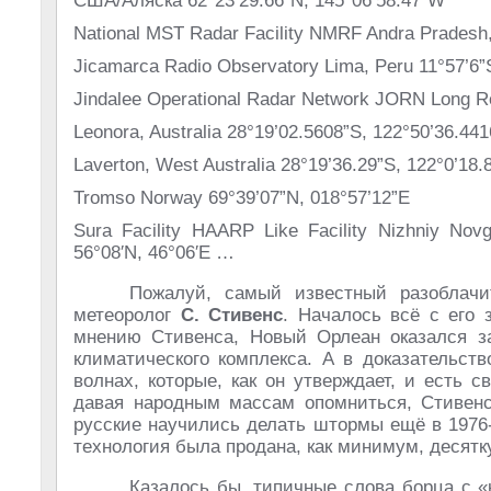
США/Аляска 62°23’29.66”N, 145°06’58.47”W
National MST Radar Facility NMRF Andra Pradesh, 
Jicamarca Radio Observatory Lima, Peru 11°57’6”
Jindalee Operational Radar Network JORN Long Re
Leonora, Australia 28°19’02.5608”S, 122°50’36.44
Laverton, West Australia 28°19’36.29”S, 122°0’18.
Tromso Norway 69°39’07”N, 018°57’12”E
Sura Facility HAARP Like Facility Nizhniy Novgo
56°08′N, 46°06′E …
Пожалуй, самый известный разоблачит
метеоролог
С. Стивенс
. Началось всё с его 
мнению Стивенса, Новый Орлеан оказался за
климатического комплекса. А в доказательст
волнах, которые, как он утверждает, и есть 
давая народным массам опомниться, Стивен
русские научились делать штормы ещё в 1976
технология была продана, как минимум, десятк
Казалось бы, типичные слова борца с «