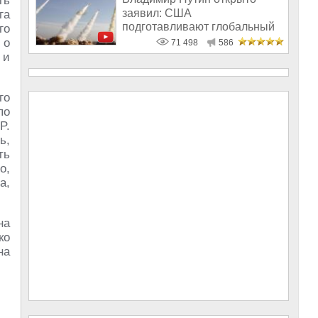
ть
заявил: США
га
подготавливают глобальный
го
удар по России
 о
71 498
586
 и
го
по
P.
ь,
ть
о,
а,
на
ко
на