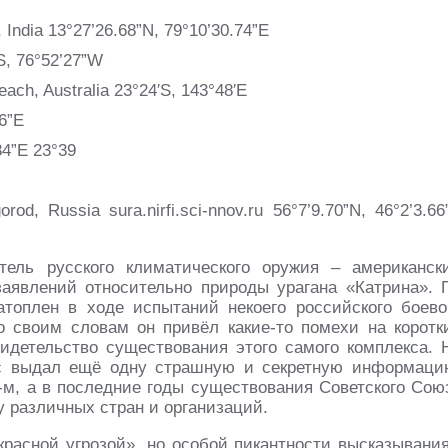
India 13°27’26.68”N, 79°10’30.74”E
S, 76°52’27”W
ach, Australia 23°24′S, 143°48′E
16”E
84”E 23°39
rod, Russia sura.nirfi.sci-nnov.ru 56°7’9.70”N, 46°2’3.66
ель русского климатического оружия – американск
заявлений относительно природы урагана «Катрина». 
топлен в ходе испытаний некоего российского боево
во своим словам он привёл какие-то помехи на коротк
свидетельство существования этого самого комплекса. 
с выдал ещё одну страшную и секретную информаци
-м, а в последние годы существования Советского Сою
у различных стран и организаций.
красной угрозой», но особой пикантности высказывани