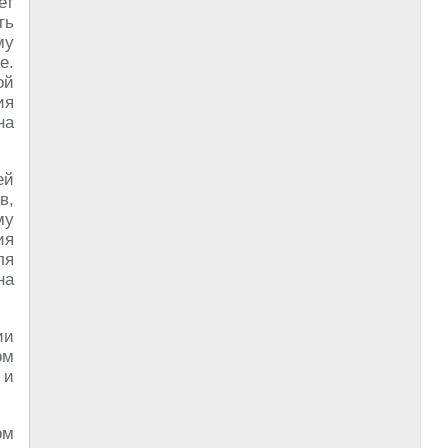
ет
ть
му
е.
ой
ия
на
ей
в,
му
ия
ля
на
ии
ом
 и
ом