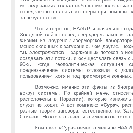
исследованиях только небольшие полосы част
определённого слоя атмосферы при помощи э
за результатом.
Что интересно, HAARP изначально соз
Холодной войны перед сверхдержавами встал
Физики из Лоуренс-Ливерморской лаборатори
менее склонных к затуханию, чем другие. Поз
т.н. электроджетов – заряженных потоков в и
создавать эти потоки, и осуществлять связь с
90-х, когда геополитическая ситуация с
предназначение системы отложили в дол
пользование», хотя и под присмотром военных.
Возможно, именно эти факты из биогр
вокруг системы. По крайней мене, относи
расположены в Норвегии), которые изначальн
слухи не ходят. А вот комплекс
«Сура»
, рас
разные теории заговора, естественно, на За
Стивенс. Но кто его знает, что именно он хотел 
Комплекс «Сура» немного меньше HAARP: