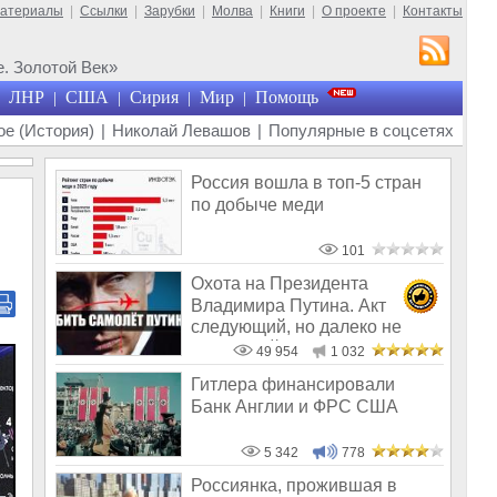
материалы
|
Ссылки
|
Зарубки
|
Молва
|
Книги
|
О проекте
|
Контакты
. Золотой Век»
ЛНР
США
Сирия
Мир
Помощь
|
|
|
|
е (История)
|
Николай Левашов
|
Популярные в соцсетях
Россия вошла в топ-5 стран
по добыче меди
101
Охота на Президента
Владимира Путина. Акт
следующий, но далеко не
последний
49 954
1 032
Гитлера финансировали
Банк Англии и ФРС США
5 342
778
Россиянка, прожившая в