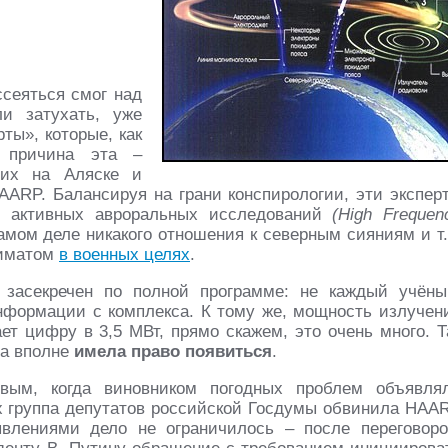
ссеяться смог над
и затухать, уже
ты», которые, как
 причина эта –
ших на Аляске и
ARP. Балансируя на грани конспирологии, эти экспер
х активных авроральных исследований
(High Frequen
амом деле никакого отношения к северным сияниям и т.
лиматом
в военных целях
.
засекречен по полной программе: не каждый учёны
формации с комплекса. К тому же, мощность излучен
т цифру в 3,5 МВт, прямо скажем, это очень много. Т
са вполне
имела право появиться
.
вым, когда виновником погодных проблем объявля
-х группа депутатов российской Госдумы обвинила HAA
влениями дело не ограничилось – после переговоро