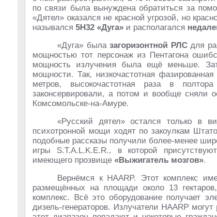
по связи была вынуждена обратиться за пом
«Дятел» оказался не красной угрозой, но крас
назывался
5Н32 «Дуга»
и располагался
недале
«Дуга» была
загоризонтной РЛС
для ра
мощностью тот персонаж из Пентагона ошибся
мощность излучения была ещё меньше. Зат
мощности. Так, низкочастотная фазированная
метров, высокочастотная раза в полто
законсервировали, а потом и вообще сняли о
Комсомольске-на-Амуре.
«Русский дятел» остался только в ви
психотронной мощи ходят по закоулкам Штато
подобные рассказы получили более-менее шир
игры S.T.A.L.K.E.R., в которой присутству
имеющего прозвище
«Выжигатель мозгов»
.
Вернёмся к HAARP. Этот комплекс имее
размещённых на площади около 13 гектаров,
комплекс. Всё это оборудование получает эл
дизель-генераторов. Излучатели HAARP могут ра
этот диапазон попадают и некоторые граждан