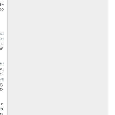
е»
то
ла
не
 в
ий
же
и,
из
ик
шу
их
 и
ет
ия