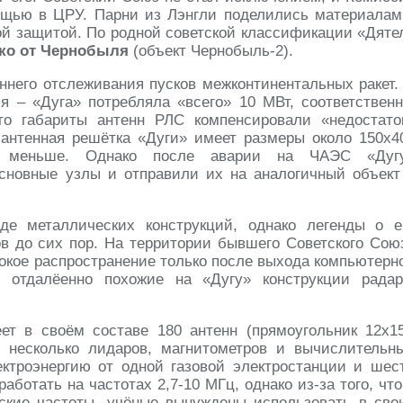
ощью в ЦРУ. Парни из Лэнгли поделились материалам
ной защитой. По родной советской классификации «Дяте
ко от Чернобыля
(объект Чернобыль-2).
ннего отслеживания пусков межконтинентальных ракет.
 – «Дуга» потребляла «всего» 10 МВт, соответственн
о габариты антенн РЛС компенсировали «недостато
 антенная решётка «Дуги» имеет размеры около 150х4
ра меньше. Однако после аварии на ЧАЭС «Дуг
сновные узлы и отправили их на аналогичный объект
де металлических конструкций, однако легенды о е
в до сих пор. На территории бывшего Советского Сою
окое распространение только после выхода компьютерн
ют отдалёенно похожие на «Дугу» конструкции радар
т в своём составе 180 антенн (прямоугольник 12х15
 несколько лидаров, магнитометров и вычислительн
ектроэнергию от одной газовой электростанции и шес
ботать на частотах 2,7-10 МГц, однако из-за того, что
ские частоты, учёные вынуждены использовать в сво