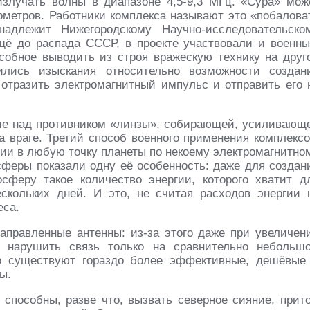
излучать волны в диапазоне 4,5-9,3 МГц. «Сура» мож
ометров. Работники комплекса называют это «побалова
надлежит Нижегородскому Научно-исследовательско
щё до распада СССР, в проекте участвовали и военны
собное выводить из строя вражескую технику на друг
ились изыскания относительно возможности создан
 отразить электромагнитный импульс и отправить его 
ние над противником «линзы», собирающей, усиливающ
 враге. Третий способ военного применения комплексо
гии в любую точку планеты по некоему электромагнитно
сферы показали одну её особенность: даже для создан
осферу такое количество энергии, которого хватит д
скольких дней. И это, не считая расходов энергии 
еса.
правленные антенны: из-за этого даже при увеличен
я нарушить связь только на сравнительно небольш
но существуют гораздо более эффективные, дешёвые
ы.
способны, разве что, вызвать северное сияние, прит