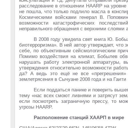
консультаций и т.д. депутаты отправили през
расследование в отношении HAARP на уровне
не пошла, что только подлило масла в конспи
Космическими войсками генерал В. Поповкин
возможности катастрофических последстви
неправильного обращения с верхними слоями 
В 2008 году увидела свет книга Ю. Боб
биотерроризма». В ней автор утверждает, что 
себе, по объективным сейсмологическим прич
Помимо воздействия на климат, Бобылев обв
нарушать работу электронной аппаратуры, в
утверждения относительно возможности работ
да? А ведь это ещё не все «прегрешения»
землетрясения в Сычуане 2008 года и на Гаити
Если поддаться панике и поверить выше
тему «нас всех смоют ливнями и затрясут зем
если посмотреть заграничную прессу, то мож
угрозы HAARP.
Расположение станций ХААРП в мире