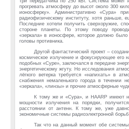
три передатчика по 250 кВт. Система может 
прогревать атмосферу до высот около 300 кил
ионосферку». Административно «Сура» при
радиофизическому институту, хотя раньше, е
Последние хотели получить сверхоружие, спо
стороне планеты. По этому поводу провод
«зеркала» в ионосфере, которое должно было
головы противника.
Другой фантастический проект – созда
космическое излучение и фокусирующее его на
подобных «Суре», заключался в передаче энер
энергетическому жгуту. Но исследования атмо
лёгкого ветерка требуется «напихать» в атм
снабжения немаленького города в течении не
«зеркала», «линзы» и прочие атмосферные чуд
К тому же и «Сура», и HAARP имеют на
мощности излучения на порядки, получитс
расстоянии от антенн. К тому же, уже дав
экономичные системы радиоэлектронной борьб
Так что на данный момент обе системы 