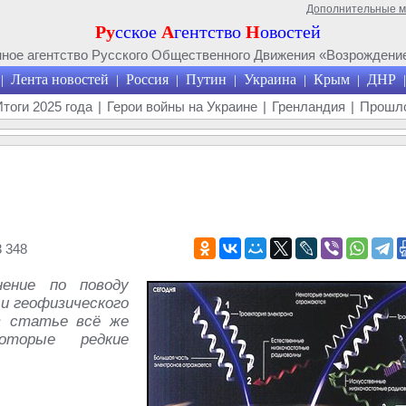
Дополнительные 
Ру
сское
А
гентство
Н
овостей
ое агентство Русского Общественного Движения «Возрождение
Лента новостей
Россия
Путин
Украина
Крым
ДНР
|
|
|
|
|
|
|
Итоги 2025 года
|
Герои войны на Украине
|
Гренландия
|
Прошло
 348
ение по поводу
и геофизического
в статье всё же
оторые редкие