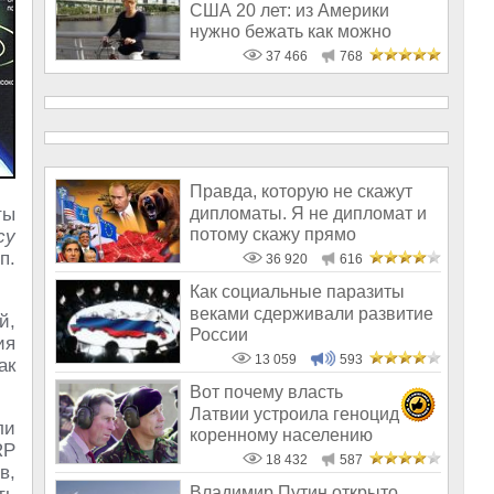
США 20 лет: из Америки
нужно бежать как можно
скорее
37 466
768
Правда, которую не скажут
дипломаты. Я не дипломат и
ты
потому скажу прямо
cy
п.
36 920
616
Как социальные паразиты
веками сдерживали развитие
й,
России
ия
13 059
593
ак
Вот почему власть
Латвии устроила геноцид
ли
коренному населению
RP
18 432
587
в,
Владимир Путин открыто