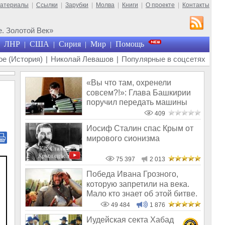
материалы
|
Ссылки
|
Зарубки
|
Молва
|
Книги
|
О проекте
|
Контакты
. Золотой Век»
ЛНР
США
Сирия
Мир
Помощь
|
|
|
|
е (История)
|
Николай Левашов
|
Популярные в соцсетях
«Вы что там, охренели
совсем?!»: Глава Башкирии
поручил передать машины
мэрии «Защи
409
Иосиф Сталин спас Крым от
мирового сионизма
75 397
2 013
Победа Ивана Грозного,
которую запретили на века.
Мало кто знает об этой битве.
Поч
49 484
1 876
Иудейская секта Хабад