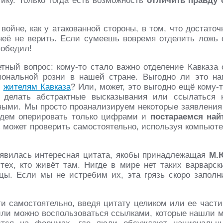
тику. Только тогда есть возможность
отличить правду 
йне, как у атакованной стороны, в том, что достаточ
неё не верить. Если сумеешь вовремя отделить ложь 
победил!
тный вопрос: кому-то стало важно отделение Кавказа 
иональной розни в нашей стране. Выгодно ли это на
о
жителям Кавказа
? Или, может, это выгодно ещё кому-т
делать абстрактные высказывания или ссылаться 
рными. Мы просто проанализируем некоторые заявления
будем оперировать только цифрами и
постараемся най
ь может проверить самостоятельно, используя компьюте
появилась интересная цитата, якобы принадлежащая
М.
тех, кто живёт там. Нигде в мире нет таких варварск
цы. Если мы не истребим их, эта грязь скоро заполн
ти самостоятельно, введя цитату целиком или ее части
или можно воспользоваться ссылками, которые нашли 