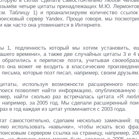
которую в силах сделать самостоятельно любой челове
 возьмём четыре цитаты принадлежащих М.Ю. Лермонтов
м. Таблицу 1) и проанализируем количество ссылок
поисковый сервер Yandex. Проще говоря, мы посмотри
и как часто она упоминается в Интернете.
ы 1, подлинность который мы хотим установить, е
ашего времени», а также две случайных цитаты 3 и 4 
 обратились к переписке поэта, учитывая своеобраз
о она может не входить в классические произведени
письма, которые поэт писал, например, своим друзьям
итаты, используя возможности расширенного поис
поиск позволяет найти информацию, опубликованную 
мер, найти сколько раз встречалась цитата «Я люб
, например, за 2005 год. Мы сделали расширенный пои
аз в год каждая из цитат упоминается с 2003 года.
тат самостоятельно, сделаем несколько замечаний: п
имо использовать «кавычки», чтобы искать всю фра
 поисковым сервером ссылка на страницу, например, 20