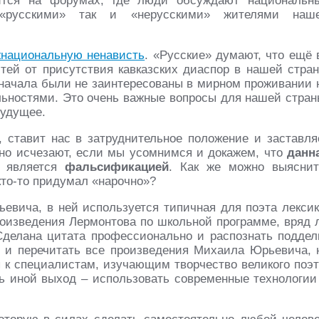
дится на форумах, где люди обсуждают национальн
 «русскими» так и «нерусскими» жителями наш
национальную ненависть
. «Русские» думают, что ещё 
ей от присутствия кавказских диаспор в нашей стран
о начала были не заинтересованы в мирном проживании 
льностями. Это очень важные вопросы для нашей стран
будущее.
 ставит нас в затруднительное положение и заставля
енно исчезают, если мы усомнимся и докажем, что
данн
а является
фальсификацией
. Как же можно выяснит
кто-то придумал «нарочно»?
вича, в ней используется типичная для поэта лексик
произведения Лермонтова по школьной программе, вряд 
 Сделана цитата профессионально и распознать поддел
ку и перечитать все произведения Михаила Юрьевича, 
я к специалистам, изучающим творчество великого поэт
ть иной выход – использовать современные технологии