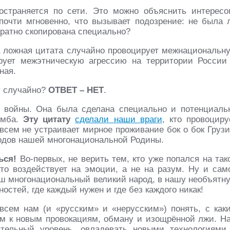
остраняется по сети. Это можно объяснить интересо
почти мгновенно, что вызывает подозрение: не была 
кратно скопирована специально?
та ложная цитата случайно провоцирует межнациональн
рует межэтническую агрессию на территории России
ная.
ту случайно?
ОТВЕТ – НЕТ
.
войны. Она была сделана специально и потенциаль
омба.
Эту цитату
сделали наши враги
, кто провоциру
всем не устраивает мирное проживание бок о бок Грузи
родов нашей многонациональной Родины.
ься!
Во-первых, не верить тем, кто уже попался на так
кто воздействует на эмоции, а не на разум. Ну и сам
 наш многонациональный великий народ, в нашу необъятн
остей, где каждый нужен и где без каждого никак!
всем нам (и «русским» и «нерусским») понять, с как
м к новым провокациям, обману и изощрённой лжи. Н
тельный уровень, овладевать новыми технологиями