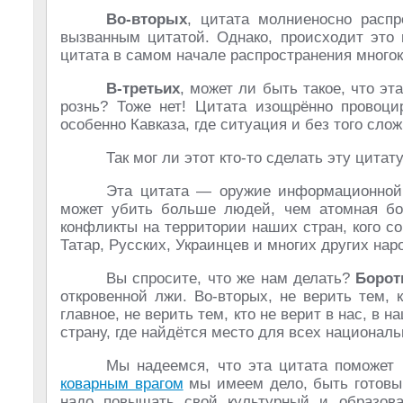
Во-вторых
, цитата молниеносно распр
вызванным цитатой. Однако, происходит это 
цитата в самом начале распространения много
В-третьих
, может ли быть такое, что э
рознь? Тоже нет! Цитата изощрённо провоци
особенно Кавказа, где ситуация и без того слож
Так мог ли этот кто-то сделать эту цита
Эта цитата — оружие информационной 
может убить больше людей, чем атомная б
конфликты на территории наших стран, кого со
Татар, Русских, Украинцев и многих других на
Вы спросите, что же нам делать?
Борот
откровенной лжи. Во-вторых, не верить тем, 
главное, не верить тем, кто не верит в нас, в
страну, где найдётся место для всех национальн
Мы надеемся, что эта цитата поможет 
коварным врагом
мы имеем дело, быть готовы
надо повышать свой культурный и образова