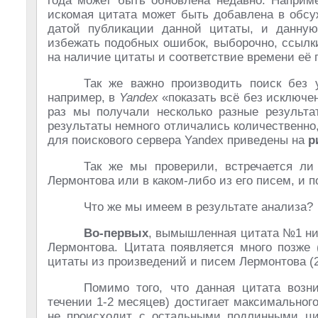
года может быть обновлена недавно. Наприме
искомая цитата может быть добавлена в обсуж
датой публикации данной цитаты, и данную
избежать подобных ошибок, выборочно, ссылк
на наличие цитаты и соответствие времени её 
Так же важно производить поиск без 
например, в
Yandex
«показать всё без исключе
раз мы получали несколько разные результа
результаты немного отличались количественно,
для поискового сервера Yandex приведены на
р
Так же мы проверили, встречается ли
Лермонтова или в каком-либо из его писем, и 
Что же мы имеем в результате анализа?
Во-первых
, вымышленная цитата №1 ни 
Лермонтова. Цитата появляется много позже 
цитаты из произведений и писем Лермонтова (20
Помимо того, что данная цитата возни
течении 1-2 месяцев) достигает максимального
не происходит с остальными подлинными ци