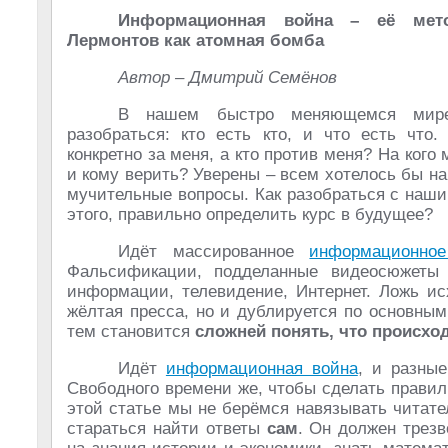
Информационная война – её мет
Лермонтов как атомная бомба
Автор – Дмитрий Семёнов
В нашем быстро меняющемся мире
разобраться: кто есть кто, и что есть что.
конкретно за меня, а кто против меня? На кого
и кому верить? Уверены – всем хотелось бы на
мучительные вопросы. Как разобраться с наш
этого, правильно определить курс в будущее?
Идёт массированное
информационно
Фальсификации, подделанные видеосюжеты
информации, телевидение, Интернет. Ложь ис
жёлтая пресса, но и дублируется по основным
тем становится
сложней понять, что происхо
Идёт
информационная война
, и разны
Свободного времени же, чтобы сделать правиль
этой статье мы не берёмся навязывать читате
стараться найти ответы
сам
. Он должен трез