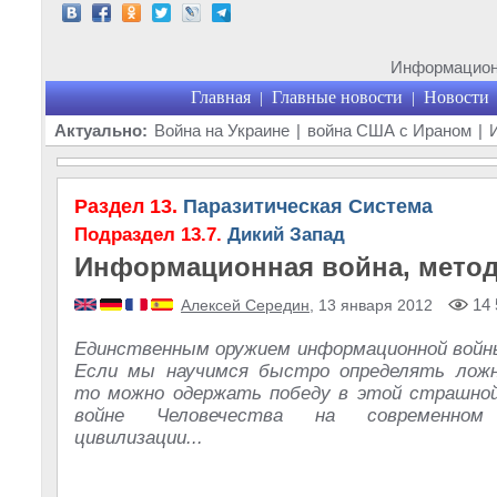
Информационн
Главная
Главные новости
Новости
|
|
Актуально:
Война на Украине
|
война США с Ираном
|
Раздел 13.
Паразитическая Система
Подраздел 13.7.
Дикий Запад
Информационная война, метод
14 
Алексей Середин
, 13 января 2012
Единственным оружием информационной войн
Если мы научимся быстро определять лож
то можно одержать победу в этой страшной
войне Человечества на современно
цивилизации...