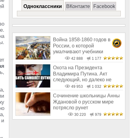
ые
ей
Одноклассники
ВКонтакте
Facebook
во
е.
на
Война 1858-1860 годов в
ы.
России, о которой
умалчивают учебники
истории
42 888
1 177
ет
ая
Охота на Президента
ь,
Владимира Путина. Акт
следующий, но далеко не
последний
49 953
1 032
а,
ли
Сочинение школьницы Анны
Ждановой о русском мире
ку
потрясло рунет
но
а,
30 220
979
 и