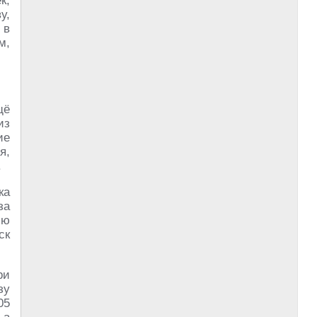
к,
у,
 в
м,
щё
из
ие
я,
.
ка
за
лю
ск
ри
зу
05