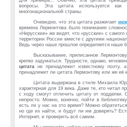
для примера... Обычно, эта цитата приво
вопросы. Эта цитата используется как
многонациональной страны.
Очевидно, что эта цитата разжигает
меж
времена Лермонтова было понимание сложност
«Нерусские» же видят, что «русские» с самог
территории России вместе с другими национа
Ведь через наше прошлое определяется наше 
Высказывание, приписанное Лермонтову,
крепко задуматься. Трудности, однако, мгнов
цитата
не принадлежит известному поэту, 
принадлежит ли цитата Лермонтову или же её 
Цитата выдержана в стиле Михаила Юрье
характерная для 19 века. Даже те, кто читал 
с ходу смогут отличить цитату от подделки.
непросто. Можно, конечно, пойти в библиоте
есть ли у нас на это время? Можно обратитьс
но где их найти, и будут ли им доверять? Ес
Интернет, и проверить всё самим.