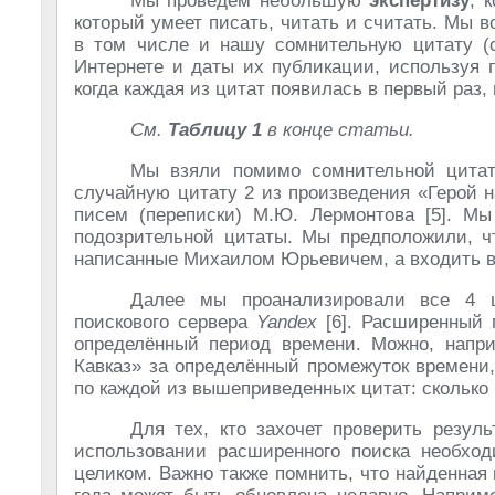
Мы проведём небольшую
экспертизу
, 
который умеет писать, читать и считать. Мы
в том числе и нашу сомнительную цитату (с
Интернете и даты их публикации, используя 
когда каждая из цитат появилась в первый раз, 
См.
Таблицу 1
в конце статьи.
Мы взяли помимо сомнительной цитат
случайную цитату 2 из произведения «Герой н
писем (переписки) М.Ю. Лермонтова [5]. Мы
подозрительной цитаты. Мы предположили, чт
написанные Михаилом Юрьевичем, а входить в 
Далее мы проанализировали все 4 ц
поискового сервера
Yandex
[6]. Расширенный 
определённый период времени. Можно, напри
Кавказ» за определённый промежуток времени
по каждой из вышеприведенных цитат: сколько р
Для тех, кто захочет проверить резуль
использовании расширенного поиска необход
целиком. Важно также помнить, что найденная