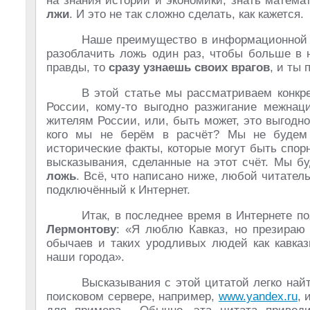
на знания истории и экономики, знать матема
лжи
. И это не так сложно сделать, как кажется.
Наше преимущество в информационной во
разоблачить ложь один раз, чтобы больше в 
правды, то
сразу узнаешь своих врагов
, и ты 
В этой статье мы рассматриваем конкре
России, кому-то выгодно разжигание межнац
жителям России, или, быть может, это выгодн
кого мы не берём в расчёт? Мы не будем 
исторические факты, которые могут быть спо
высказывания, сделанные на этот счёт. Мы 
ложь
. Всё, что написано ниже, любой читател
подключённый к Интернет.
Итак, в последнее время в Интернете 
Лермонтову
: «Я люблю Кавказ, но презираю 
обычаев и таких уродливых людей как кавказ
наши города».
Высказывания с этой цитатой легко най
поисковом сервере, например,
www.yandex.ru
, 