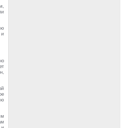
м,
ли
ую
 и
но
ет
н,
ой
ое
ую
им
ам
 и