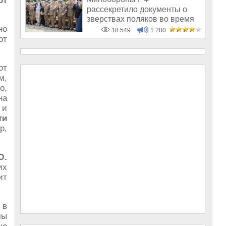
от
рассекретило документы о
зверствах поляков во время
но
Великой Отечестве
18 549
1 200
от
от
м,
о,
на
 и
ти
р,
Ю.
их
ит
 в
мы