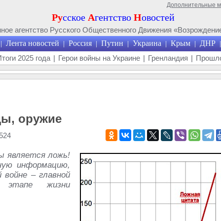
Дополнительные 
Ру
сское
А
гентство
Н
овостей
ое агентство Русского Общественного Движения «Возрождение
Лента новостей
Россия
Путин
Украина
Крым
ДНР
|
|
|
|
|
|
|
Итоги 2025 года
|
Герои войны на Украине
|
Гренландия
|
Прошло
ы, оружие
524
ы является ложь!
ную информацию,
 войне – главной
м этапе жизни