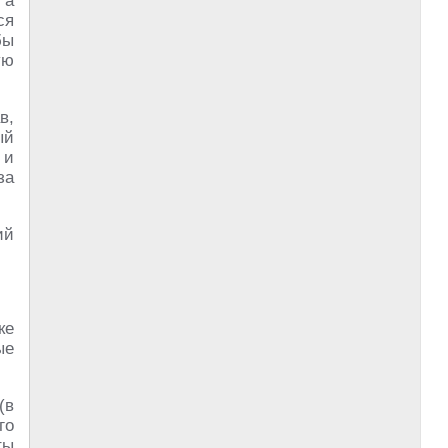
 а
ся
бы
ую
в,
ый
 и
за
ий
ке
ые
(в
го
ты