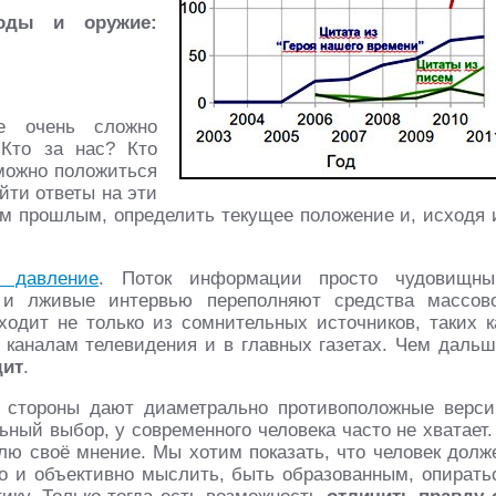
оды и оружие:
 очень сложно
 Кто за нас? Кто
 можно положиться
йти ответы на эти
им прошлым, определить текущее положение и, исходя 
е давление
. Поток информации просто чудовищны
 и лживые интервью переполняют средства массов
ходит не только из сомнительных источников, таких к
 каналам телевидения и в главных газетах. Чем дальш
дит
.
е стороны дают диаметрально противоположные верси
ный выбор, у современного человека часто не хватает.
лю своё мнение. Мы хотим показать, что человек долж
во и объективно мыслить, быть образованным, опирать