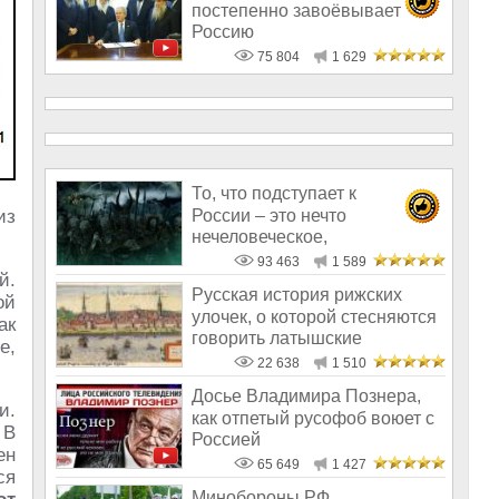
постепенно завоёвывает
Россию
75 804
1 629
То, что подступает к
России – это нечто
из
нечеловеческое,
запредельное, немыслимое
93 463
1 589
й.
Русская история рижских
ой
улочек, о которой стесняются
ак
говорить латышские
е,
экскурсовод
22 638
1 510
Досье Владимира Познера,
и.
как отпетый русофоб воюет с
 В
Россией
ен
65 649
1 427
ся
Минобороны РФ