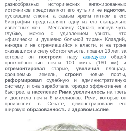
разнообразных исторических ангажированных
источников представляют его чуть ли не
идиотом
,
пускавшим слюни, а самым ярким пятном в его
биографии представляют одну из его скандально
известных жён – Мессалину. Однако, копнув чуть
глубже, можно с удивлением узнать, что
«физически и душевно больной тиран» Клавдий,
никогда и не стремившийся к власти, и на троне
оказавшися в силу обстоятельств, правил 13 лет, за
которые он
построил
пару
акведуков
общей
протяжённостью почти 100 миль (160 км) и
отремонтировал
старые,
увеличил
площадь
орошаемых земель,
строил
новые порты,
реформировал
судебную и административную
систему, и она заработала гораздо эффективнее и
быстрее, а
население Рима увеличилось
на треть
и достигло почти 6 миллионов. Речи, которые он
произносил в Сенате, демонстрировали его
широкую
образованность
и
здравомыслие
.