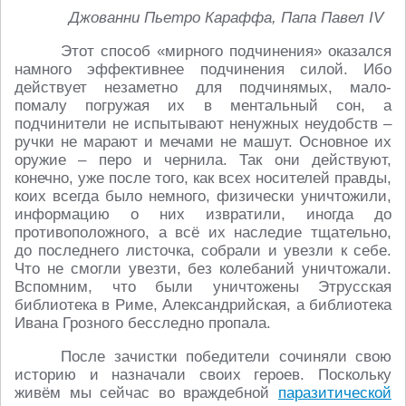
Джованни Пьетро Караффа, Папа Павел IV
Этот способ «мирного подчинения» оказался
намного эффективнее подчинения силой. Ибо
действует незаметно для подчинямых, мало-
помалу погружая их в ментальный сон, а
подчинители не испытывают ненужных неудобств –
ручки не марают и мечами не машут. Основное их
оружие – перо и чернила. Так они действуют,
конечно, уже после того, как всех носителей правды,
коих всегда было немного, физически уничтожили,
информацию о них извратили, иногда до
противоположного, а всё их наследие тщательно,
до последнего листочка, собрали и увезли к себе.
Что не смогли увезти, без колебаний уничтожали.
Вспомним, что были уничтожены Этрусская
библиотека в Риме, Александрийская, а библиотека
Ивана Грозного бесследно пропала.
После зачистки победители сочиняли свою
историю и назначали своих героев. Поскольку
живём мы сейчас во враждебной
паразитической