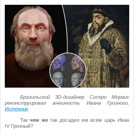
Бразильский 3D-дизайнер Сисеро Мораис
реконструировал внешность Ивана Грозного.
Источник
Так
чем же
так досадил им всем царь Иван
IV Грозный?