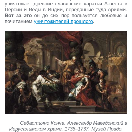
уничтожает древние славянские харатьи А-веста в
Персии и Веды в Индии, переданные туда Ариями.
Вот за это
он до сих пор пользуется любовью и
почитанием
уничтожителей прошлого
.
Себастьяно Конча. Александр Македонский в
Иерусалимском храме. 1735–1737. Музей Прадо,