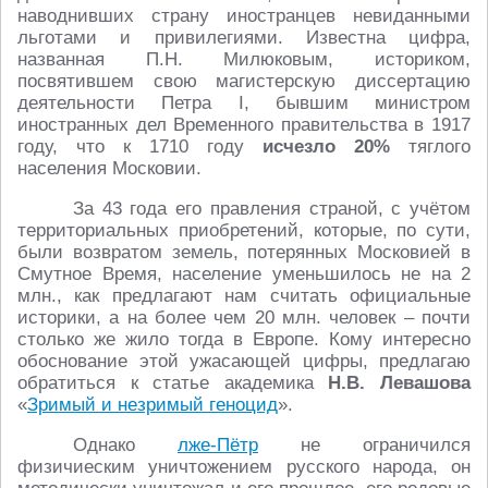
наводнивших страну иностранцев невиданными
льготами и привилегиями. Известна цифра,
названная П.Н. Милюковым, историком,
посвятившем свою магистерскую диссертацию
деятельности Петра I, бывшим министром
иностранных дел Временного правительства в 1917
году, что к 1710 году
исчезло
20%
тяглого
населения Московии.
За 43 года его правления страной, с учётом
территориальных приобретений, которые, по сути,
были возвратом земель, потерянных Московией в
Смутное Время, население уменьшилось не на 2
млн., как предлагают нам считать официальные
историки, а на более чем 20 млн. человек – почти
столько же жило тогда в Европе. Кому интересно
обоснование этой ужасающей цифры, предлагаю
обратиться к статье академика
Н.В. Левашова
«
Зримый и незримый геноцид
».
Однако
лже-Пётр
не ограничился
физичиеским уничтожением русского народа, он