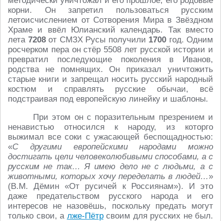
методически уничтожал и его прошлое, его родовые
корни. Он запретил пользоваться русским
летоисчислением от Сотворения Мира в Звёздном
Храме и ввёл Юлианский календарь. Так вместо
лета
7208
от СМЗХ Русы получили
1700
год. Одним
росчерком пера он стёр 5508 лет русской истории и
превратил последующие поколения в Иванов,
родства не помнящих. Он приказал уничтожить
старые книги и запрещал носить русский народный
костюм и справлять русские обычаи, всё
подстраивая под европейскую линейку и шаблоны.
При этом он с поразительным презрением и
ненавистью относился к народу, из которго
выжимал все соки с ужасающей беспощадностью:
«
С другими европейскими народами можно
достигать цели человеколюбивыми способами, а с
русским не так… Я имею дело не с людьми, а с
животными, которых хочу переделать в людей…
»
(В.М. Дёмин «От русичей к Россиянам»). И это
даже предательством русского народа и его
интересов не назовёшь, поскольку предать могут
только свои, а
лже-Пётр
своим для русских не был.