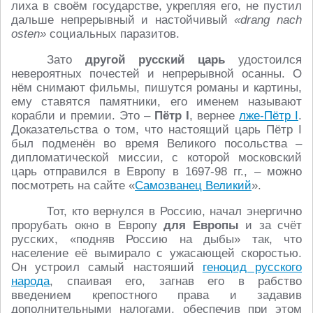
лиха в своём государстве, укрепляя его, не пустил
дальше непрерывный и настойчивый
«drang nach
osten»
социальных паразитов.
Зато
другой русский царь
удостоился
невероятных почестей и непрерывной осанны. О
нём снимают фильмы, пишутся романы и картины,
ему ставятся памятники, его именем называют
корабли и премии. Это –
Пётр
I
, вернее
лже-Пётр I
.
Доказательства о том, что настоящий царь Пётр I
был подменён во время Великого посольства –
дипломатической миссии, с которой московский
царь отправился в Европу в 1697-98 гг., – можно
посмотреть на сайте «
Самозванец Великий
».
Тот, кто вернулся в Россию, начал энергично
прорубать окно в Европу
для Европы
и за счёт
русских, «подняв Россию на дыбы» так, что
население её вымирало с ужасающей скоростью.
Он устроил самый настояший
геноцид русского
народа
, спаивая его, загнав его в рабство
введением крепостного права и задавив
дополнительными налогами, обеспечив при этом