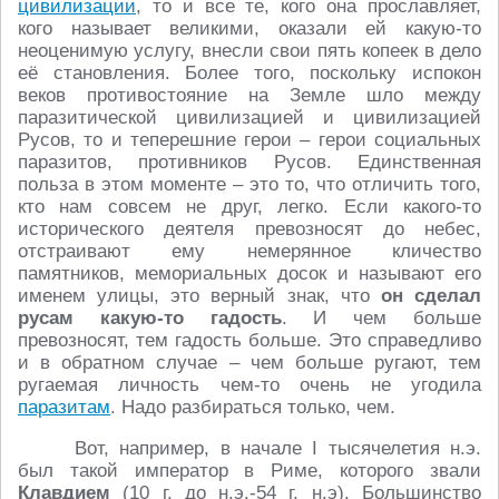
цивилизации
, то и все те, кого она прославляет,
кого называет великими, оказали ей какую-то
неоценимую услугу, внесли свои пять копеек в дело
её становления. Более того, поскольку испокон
веков противостояние на Земле шло между
паразитической цивилизацией и цивилизацией
Русов, то и теперешние герои – герои социальных
паразитов, противников Русов. Единственная
польза в этом моменте – это то, что отличить того,
кто нам совсем не друг, легко. Если какого-то
исторического деятеля превозносят до небес,
отстраивают ему немерянное кличество
памятников, мемориальных досок и называют его
именем улицы, это верный знак, что
он сделал
русам какую-то гадость
. И чем больше
превозносят, тем гадость больше. Это справедливо
и в обратном случае – чем больше ругают, тем
ругаемая личность чем-то очень не угодила
паразитам
. Надо разбираться только, чем.
Вот, например, в начале I тысячелетия н.э.
был такой император в Риме, которого звали
Клавдием
(10 г. до н.э.-54 г. н.э). Большинство