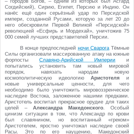
– городов Богов, – одним из которых был Асгард
Согдийский), Сирию, Египет, Персию и Индию. Он
нанёс ещё один серьёзный удар по Персидской
импери, созданной Русами, которую за лет 20 до
него обескровили Первой Великой «Персидской»
революцией «Есфирь и Мордехай», уничтожив 75
000 семей лучших представителей Персии.
В конце предпоследней
ночи Сварога
Тёмные
Силы организовали массированную атаку на южные
форпосты
Славяно-Арийской Империи
и
попытались установить там новый мировой
порядок, навязать народам новую
космополитическую идеологию
Аристотеля
и
новые универсальные ценности, для чего
необходимо было уничтожить мировоззренческое
наследие Востока, заложенное нашими предками.
Аристотель воспитал прекрасное орудие для таких
целей –
Александра Македонского
. Особый
цинизм ситуации в том, что Александр по крови
был славянином, но воспитанный «греком»
Аристотелем, яростно уничтожал наследие своей
Расы. Это по его наущению, Македонский