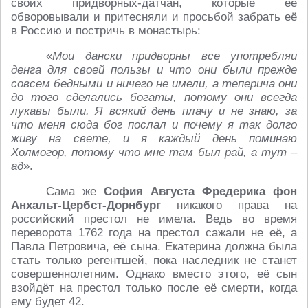
своих придворных-датчан, которые её
обворовывали и притесняли и просьбой забрать её
в Россию и постричь в монастырь:
«
Мои дански придворны все употребляи
денга для своей пользы и что они были прежде
совсем бедными и ничего не имели, а теперича они
до того сделались богаты, потому они всегда
лукавы были. Я всякий день плачу и не знаю, за
что меня сюда бог послал и почему я так долго
живу на свете, и я каждый день поминаю
Холмогор, потому что мне там был рай, а тут –
ад
».
Сама же
София Августа Фредерика фон
Анхальт-Цербст-Дорнбург
никакого права на
российский престол не имела. Ведь во время
переворота 1762 года на престол сажали не её, а
Павла Петровича, её сына. Екатерина должна была
стать только регентшей, пока наследник не станет
совершеннолетним. Однако вместо этого, её сын
взойдёт на престол только после её смерти, когда
ему будет 42.