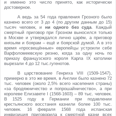
и именно это число принято, как исторически
достоверное.
А ведь за 54 года правления Грозного было
казнено всего от 3 до 4 (по другим данным до 15)
тысяч человек, и
ни одного без суда
. Каждый
смертный приговор при Грозном выносился только
в Москве и утверждался лично царём, а приговор
князьям и боярам – ещё и боярской думой. А в это
время «просвещённые» европейцы устроили себе
Варфоломеевскую резню, когда за одну ночь по
приказу французского короля Карла IX католики
вырезали 4 до 12 тыс.гугенотов.
В царствование Генриха VIII (1509-1547),
примерно в это же время, в Англии было казнено 72
тыс. человек (около 2,5% всего населения страны)
«за бродяжничество и попрошайничество», а при
королеве Елизавете I (1568-1603) – 89 тыс. человек.
В 1525 году в Германии при подавлении
крестьянского восстания казнили более 100 тыс.
человек. 16 февраля 1568 года испанская
инквизиция приговорила к смертной казни всех