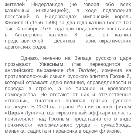
жителей Нидерландов (не говоря обо всех
казнённых инквизицией), в ходе подавления
восстаний в Нидерландах импанский король
Филипп II (1556-1598) за два года казнил более 100
тыс. 4 ноября 1576 года при подавлении восстания
в Антверпене казнено 8 тыс., он казнил
представителей десятков аристократических
арагонских родов.
Однако, именно на Западе русского царя
прозывают
Ужасным
(так переводится с
английского выражение
the
Terrible
), изменив на
противоположный смысл русского эпитета Грозный,
который отражает идею величия, справедливости и
порядка в стране, а не тирании и кровавого
самодурства. Не отстают от них и отечественые
«творцы», тщательно поливая грязью русское
наследие. В 2009 на экраны России вышел фильм
«Царь»
Лунгина, где «креативный аффтар» всласть
поизгалялся над Грозным, представив его в виде
психически ненормального урода – сумасброда,
маньяка, садиста и параноика в одном флаконе.