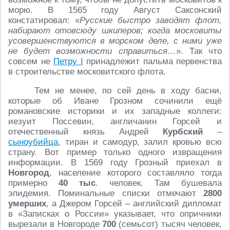
морю. В 1565 году Август Саксонский
констатировал: «
Русские быстро заводят флот,
набирают отовсюду шкиперов; когда московиты
усовершенствуются в морском деле, с ними уже
не будет возможности справиться…
». Так что
совсем не
Петру I
принадлежит пальма первенства
в строительстве московитского флота.
Тем не менее, по сей день в ходу басни,
которые об Иване Грозном сочинили ещё
романовские историки и их западные коллеги:
иезуит Поссевин, англичанин Горсей и
отечественный князь Андрей
Курбский
–
сыноубийца
, тиран и самодур, залил кровью всю
страну. Вот пример только одного извращения
информации. В 1569 году Грозный приехал в
Hовгород
, население которого составляло тогда
примерно
40 тыс
. человек. Там бушевала
эпидемия. Поминальные списки отмечают
2800
умерших
, а Джером Горсей – английский дипломат
в «Записках о России» указывает, что опричники
вырезали в Hовгороде
700
(семьсот) тысяч человек,