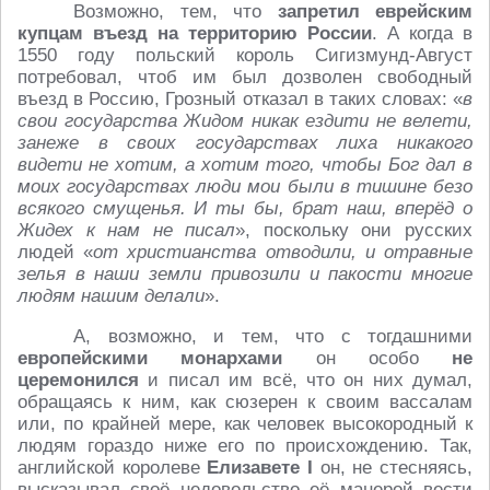
Возможно, тем, что
запретил еврейским
купцам въезд на территорию России
. А когда в
1550 году польский король Сигизмунд-Август
потребовал, чтоб им был дозволен свободный
въезд в Россию, Грозный отказал в таких словах: «
в
свои государства Жидом никак ездити не велети,
занеже в своих государствах лиха никакого
видети не хотим, а хотим того, чтобы Бог дал в
моих государствах люди мои были в тишине безо
всякого смущенья. И ты бы, брат наш, вперёд о
Жидех к нам не писал
», поскольку они русских
людей «
от христианства отводили, и отравные
зелья в наши земли привозили и пакости многие
людям нашим делали
».
А, возможно, и тем, что с тогдашними
европейскими монархами
он особо
не
церемонился
и писал им всё, что он них думал,
обращаясь к ним, как сюзерен к своим вассалам
или, по крайней мере, как человек высокородный к
людям гораздо ниже его по происхождению. Так,
английской королеве
Елизавете
I
он, не стесняясь,
высказывал своё недовольство её манерой вести