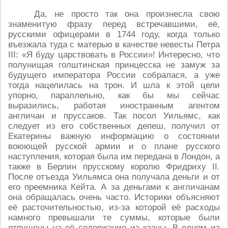
Да, не просто так она произнесла свою
знаменитую фразу перед встречавшими, её,
русскими офицерами в 1744 году, когда только
въезжала туда с матерью в качестве невесты Петра
III: «Я буду царствовать в России»! Интересно, что
полунищая голштинская принцесска не замуж за
будущего императора России собралася, а уже
тогда нацелилась на трон. И шла к этой цели
упорно, параллельно, как бы мы сейчас
выразились, работая иностранным агентом
англичан и пруссаков. Так посол Уильямс, как
следует из его собственных депеш, получил от
Екатерины важную информацию о состоянии
воюющей русской армии и о плане русского
наступления, которая была им передана в Лондон, а
также в Берлин прусскому королю Фридриху II.
После отъезда Уильямса она получала деньги и от
его преемника Кейта. А за деньгами к англичанам
она обращалась очень часто. Историки объясняют
её расточительностью, из-за которой её расходы
намного превышали те суммы, которые были
отпущены на её содержание из казны. В одном из