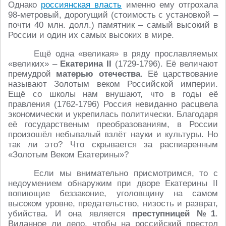
Однако
россиянская власть
именно ему отгрохала
98-метровый, дорогущий (стоимость с установкой –
почти 40 млн. долл.) памятник – самый высокий в
России и один их самых высоких в мире.
Ещё одна «великая» в ряду прославляемых
«великих» –
Екатерина
II
(1729-1796). Её величают
премудрой
матерью отечества
. Её царствование
называют Золотым веком Российской империи.
Ещё со школы нам внушают, что в годы её
правления (1762-1796) Россия невиданно расцвела
экономически и укрепилась политически. Благодаря
её государственым преобразованиям, в России
произошёл небывалый взлёт науки и культуры. Но
так ли это? Что скрывается за распиаренным
«Золотым Веком Екатерины»?
Если мы внимательно присмотримся, то с
недоумением обнаружим при дворе Екатерины II
вопиющие беззаконие, уголовщину на самом
высоком уровне, предательство, низость и разврат,
убийства. И она является
преступницей №1
.
Виданное ли дело, чтобы на российский престол