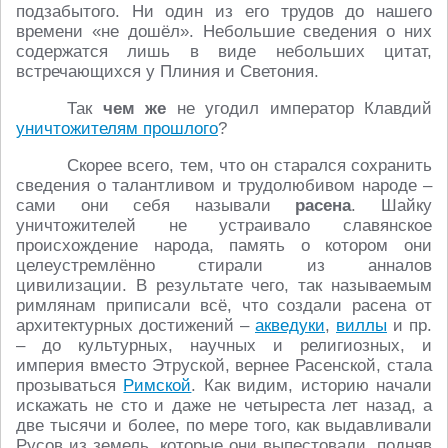
подзабытого. Ни один из его трудов до нашего
времени «не дошёл». Небольшие сведения о них
содержатся лишь в виде небольших цитат,
встречающихся у Плиния и Светония.
Так
чем же
не угодил император Клавдий
уничтожителям прошлого
?
Скорее всего, тем, что он старался сохранить
сведения о талантливом и трудолюбивом народе –
сами они себя называли
расена
. Шайку
уничтожителей не устраивало славянское
происхождение народа, память о котором они
целеустремлённо стирали из анналов
цивилизации. В результате чего, так называемым
римлянам приписали всё, что создали расена от
архитектурных достижений –
акведуки
,
виллы
и пр.
– до культурных, научных и религиозных, и
империя вместо Этруской, вернее Расенской, стала
прозываться
Римской
. Как видим, историю начали
искажать не сто и даже не четыреста лет назад, а
две тысячи и более, по мере того, как выдавливали
Русов из земель, которые они выпестовали, подняв