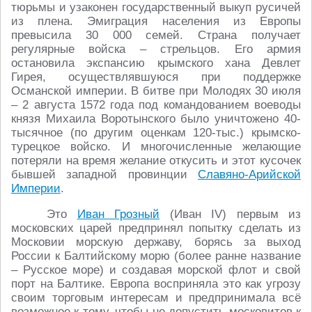
тюрьмы и узаконен государственный выкуп русичей
из плена. Эмиграция населения из Европы
превысила 30 000 семей. Страна получает
регулярные войска – стрельцов. Его армия
остановила экспансию крымского хана Девлет
Гирея, осуществлявшуюся при поддержке
Османской империи. В битве при Молодях 30 июля
– 2 августа 1572 года под командованием воеводы
князя Михаила Воротынского было уничтожено 40-
тысячное (по другим оценкам 120-тыс.) крымско-
турецкое войско. И многочисленные желающие
потеряли на время желание откусить и этот кусочек
бывшей западной провинции
Славяно-Арийской
Империи
.
Это
Иван Грозный
(Иван IV) первым из
московских царей предпринял попытку сделать из
Московии морскую державу, борясь за выход
России к Балтийскому морю (более ранне название
– Русское море) и создавая морской флот и свой
порт на Балтике. Европа восприняла это как угрозу
своим торговым интересам и предпринимала всё
возможное к тому, чтобы не допустить московитов к