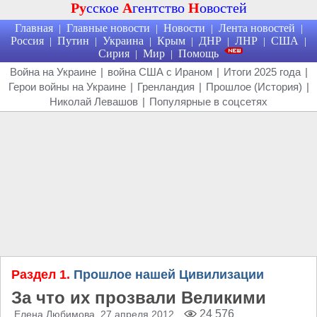
Ру
сское
А
гентство
Н
овостей
Главная
Главные новости
Новости
Лента новостей
|
|
|
|
Россия
Путин
Украина
Крым
ДНР
ЛНР
США
|
|
|
|
|
|
|
Сирия
Мир
Помощь
|
|
Война на Украине
|
война США с Ираном
|
Итоги 2025 года
|
Герои войны на Украине
|
Гренландия
|
Прошлое (История)
|
Николай Левашов
|
Популярные в соцсетях
Раздел 1.
Прошлое нашей Цивилизации
За что их прозвали Великими
24 576
Елена Любимова
, 27 апреля 2012