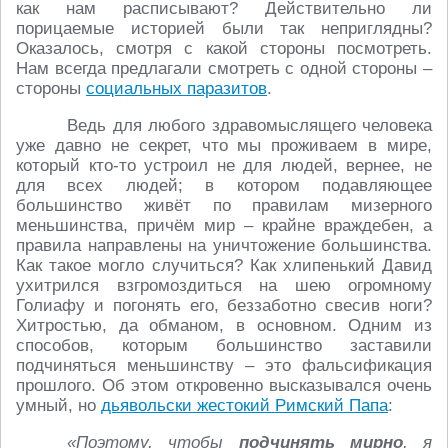
как нам расписывают? Действительно ли
порицаемые историей были так неприглядны?
Оказалось, смотря с какой стороны посмотреть.
Нам всегда предлагали смотреть с одной стороны –
стороны
социальных паразитов
.
Ведь для любого здравомыслящего человека
уже давно не секрет, что мы проживаем в мире,
который кто-то устроил не для людей, вернее, не
для всех людей; в котором подавляющее
большинство живёт по правилам мизерного
меньшинства, причём мир – крайне враждебен, а
правила направлены на уничтожение большинства.
Как такое могло случиться? Как хлипенький Давид
ухитрился взгромоздиться на шею огромному
Голиафу и погонять его, беззаботно свесив ноги?
Хитростью, да обманом, в основном. Одним из
способов, которым большинство заставили
подчиняться меньшинству – это фальсификация
прошлого. Об этом откровенно высказывался очень
умный, но
дьявольски жестокий Римский Папа
:
«Поэтому, чтобы
подчинять мирно
, я