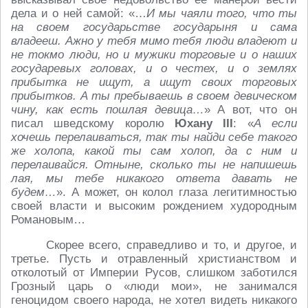
дела и о ней самой: «…
И мы чаяли того, что ты
на своем государьстве государыня и сама
владееш.
Ажно у тебя мимо тебя люди владеют и
не токмо люди, но и мужики торговые и о наших
государевых головах, и о честех, и о землях
прибытка не ищут, а ищут своих торговых
прибытков. А ты пребываешь в своем девическом
чину, как есть пошлая девица…
» А вот, что он
писал шведскому королю
Юхану III
: «
А если
хочешь перелаиваться, так ты найди себе такого
же холопа, какой ты сам холоп, да с ним и
перелаивайся. Отныне, сколько ты не напишешь
лая, мы тебе никакого ответа давать не
будем…
». А может, он колол глаза легитимностью
своей власти и высоким рождением худородным
Романовым…
Скорее всего, справедливо и то, и другое, и
третье. Пусть и отравленный христианством и
отколотый от Империи Русов, слишком заботился
Грозный царь о «люди мои», не занимался
геноцидом своего народа, не хотел видеть никакого