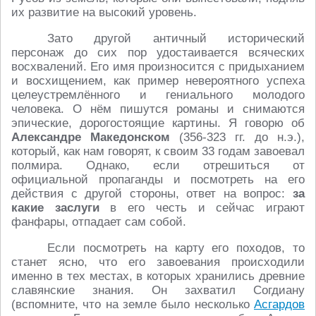
их развитие на высокий уровень.
Зато другой античный исторический
персонаж до сих пор удостаивается всяческих
восхвалений. Его имя произносится с придыханием
и восхищением, как пример невероятного успеха
целеустремлённого и гениального молодого
человека. О нём пишутся романы и снимаются
эпические, дорогостоящие картины. Я говорю об
Александре Македонском
(356-323 гг. до н.э.),
который, как нам говорят, к своим 33 годам завоевал
полмира. Однако, если отрешиться от
официальной пропаганды и посмотреть на его
действия с другой стороны, ответ на вопрос:
за
какие заслуги
в его честь и сейчас играют
фанфары, отпадает сам собой.
Если посмотреть на карту его походов, то
станет ясно, что его завоевания происходили
именно в тех местах, в которых хранились древние
славянские знания. Он захватил Согдиану
(вспомните, что на земле было несколько
Асгардов