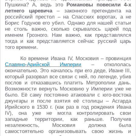
Пушкина? А, ведь это
Романовы повесили 4-х
летнего царевича
– законного претендента на
российский престол – на Спасских воротах, а не
Борис Годунов его убил. Однако для нашей статьи
не столь важно, сколько скрывалось царей под
именем Грозного. Нам важно, как представлялся
тогда и как представляется сейчас русский царь
того времени.
Ко времени Ивана IV, Московия – провинция
Славяно-Арийской Империи
– откололась
окончательно. Это началось при его деде, Иване III,
который разорвал все связи с ней, по легенде, убив
послов и отказавшись платить Метрополии дань.
Возможности вернуть Московию у Империи уже не
было. Её саму постоянно атаковали с юго-востока
джунгары и после взятия её столицы – Асгарда
Ирийского в 1530 г. (как раз в год рождения Ивана
IV), она уже не могла контролировать свои
западные территории, как раньше. Получив
незалежность, Московия должна была
самостоятельно организовывать свою жизнь и