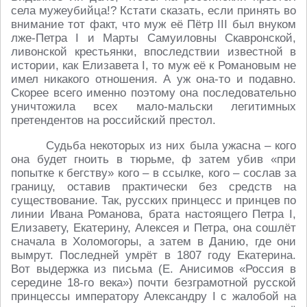
села мужеубийца!? Кстати сказать, если принять во
внимание тот факт, что муж её Пётр III был внуком
лже-Петра I и Марты Самуиловны Скавронской,
ливонской крестьянки, впоследствии известной в
истории, как Елизавета I, то муж её к Романовым не
имел никакого отношения. А уж она-то и подавно.
Скорее всего именно поэтому она последовательно
уничтожила всех мало-мальски легитимных
претендентов на российский престол.
Судьба некоторых из них была ужасна – кого
она будет гноить в тюрьме, ф затем убив «при
попытке к бегству» кого – в ссылке, кого – сослав за
границу, оставив практически без средств на
существование. Так, русских принцесс и принцев по
линии Ивана Романова, брата настоящего Петра I,
Елизавету, Екатерину, Алексея и Петра, она сошлёт
сначала в Холомогоры, а затем в Данию, где они
вымрут. Последней умрёт в 1807 году Екатерина.
Вот выдержка из письма (Е. Анисимов «Россия в
середине 18-го века») почти безграмотной русской
принцессы императору Александру I с жалобой на