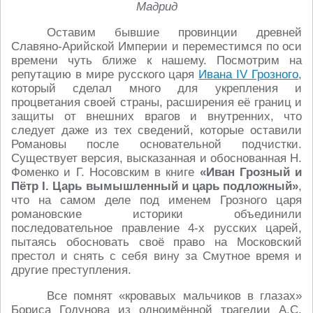
Мадрид
Оставим бывшие провинции древней
Славяно-Арийской Империи и переместимся по оси
времени чуть ближе к нашему. Посмотрим на
репутацию в мире русского царя
Ивана IV Грозного
,
который сделал много для укрепления и
процветания своей страны, расширения её границ и
защиты от внешних врагов и внутренних, что
следует даже из тех сведений, которые оставили
Романовы после основательной подчистки.
Существует версия, высказанная и обоснованная Н.
Фоменко и Г. Носовским в книге
«Иван Грозный и
Пётр
I. Царь вымышленный и царь подложный»
,
что на самом деле под именем Грозного царя
романовские историки объединили
последовательное правление 4-х русских царей,
пытаясь обосновать своё право на Московский
престол и снять с себя вину за Смутное время и
другие преступления.
Все помнят «кровавых мальчиков в глазах»
Бориса Годунова из одноимённой трагедии А.С.