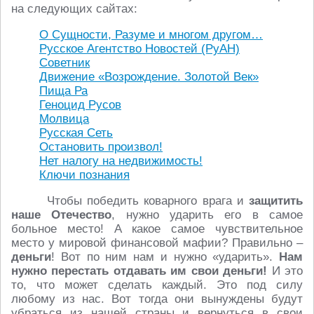
на следующих сайтах:
О Сущности, Разуме и многом другом…
Русское Агентство Новостей (РуАН)
Советник
Движение «Возрождение. Золотой Век»
Пища Ра
Геноцид Русов
Молвица
Русская Сеть
Остановить произвол!
Нет налогу на недвижимость!
Ключи познания
Чтобы победить коварного врага и
защитить
наше Отечество
, нужно ударить его в самое
больное место! А какое самое чувствительное
место у мировой финансовой мафии? Правильно –
деньги
! Вот по ним нам и нужно «ударить».
Нам
нужно перестать отдавать им свои деньги!
И это
то, что может сделать каждый. Это под силу
любому из нас. Вот тогда они вынуждены будут
убраться из нашей страны и вернуться в свои