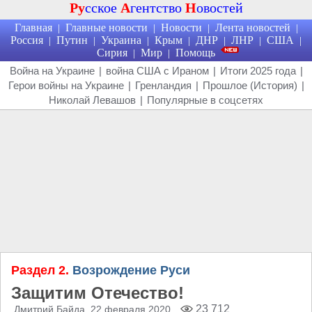
Ру
сское
А
гентство
Н
овостей
Главная
Главные новости
Новости
Лента новостей
|
|
|
|
Россия
Путин
Украина
Крым
ДНР
ЛНР
США
|
|
|
|
|
|
|
Сирия
Мир
Помощь
|
|
Война на Украине
|
война США с Ираном
|
Итоги 2025 года
|
Герои войны на Украине
|
Гренландия
|
Прошлое (История)
|
Николай Левашов
|
Популярные в соцсетях
Раздел 2.
Возрождение Руси
Защитим Отечество!
23 712
Дмитрий Байда
, 22 февраля 2020