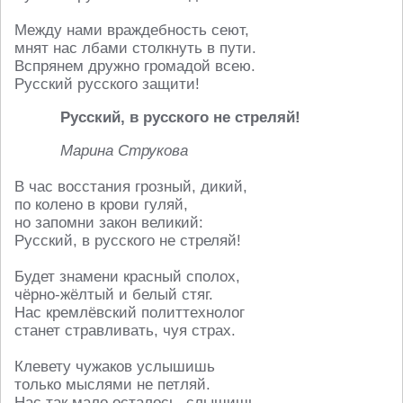
Между нами враждебность сеют,
мнят нас лбами столкнуть в пути.
Вспрянем дружно громадой всею.
Русский русского защити!
Русский, в русского не стреляй!
Марина Струкова
В час восстания грозный, дикий,
по колено в крови гуляй,
но запомни закон великий:
Русский, в русского не стреляй!
Будет знамени красный сполох,
чёрно-жёлтый и белый стяг.
Нас кремлёвский политтехнолог
станет стравливать, чуя страх.
Клевету чужаков услышишь
только мыслями не петляй.
Нас так мало осталось, слышишь –