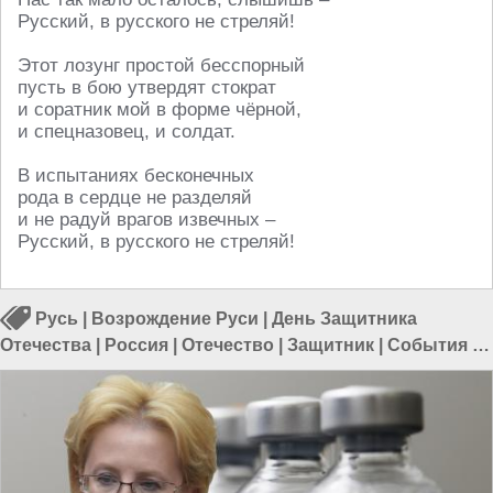
Русский, в русского не стреляй!
Этот лозунг простой бесспорный
пусть в бою утвердят стократ
и соратник мой в форме чёрной,
и спецназовец, и солдат.
В испытаниях бесконечных
рода в сердце не разделяй
и не радуй врагов извечных –
Русский, в русского не стреляй!
Русь
|
Возрождение Руси
|
День Защитника
Отечества
|
Россия
|
Отечество
|
Защитник
|
События в
России