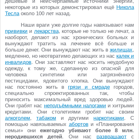
дешёвые и неисчерпаемые источники энергии,
некоторые из которых демонстрировал ещё
Никола
Тесла
около 100 лет назад.
Наши враги уже долгие годы навязывают нам
прививки
и
лекарства
, которые не только не лечат, а
наоборот, делают из нас хронических больных и
вынуждают тратить на лечение всё больше и
больше денег. Они вынуждают нас жить в
жилищах
,
медленно, но неотвратимо делающих из нас
калек и
инвалидов
. Они заставляют нас носить неудобную
одежду, к тому же, сделанную из опасной для
человека синтетики или загрязнённого
пестицидами, ядовитого хлопка. Они вынуждают
нас постоянно жить в
грязи и смраде
городов,
специально спроектированных так, чтобы
приносить максимальный вред здоровью людей.
Они грабят нас
неподъёмными налогами
и хитрыми
кредитами. Они столетиями гробят нас своим
алкоголем
,
табаком
и другими
наркотиками
. С
помощью навязываемых
абортов
и «Планирования
семьи» они
ежегодно убивают более 8 млн.
неродившихся детей
. Они нас
развращают
с