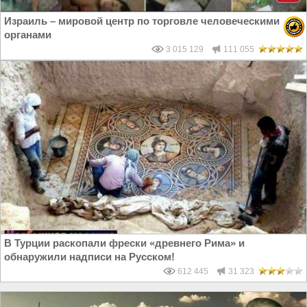
Израиль – мировой центр по торговле человеческими
органами
3 015 129
111 055
В Турции раскопали фрески «древнего Рима» и
обнаружили надписи на Русском!
612 445
31 323