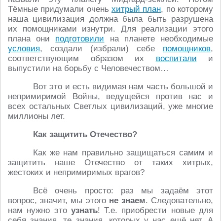
Тёмные придумали очень
хитрый план
, по которому
наша цивилизация должна была быть разрушена
их помощниками изнутри. Для реализации этого
плана они
подготовили
на планете необходимые
условия
, создали (избрали) себе
помощников
,
соответствующим образом их
воспитали
и
выпустили на борьбу с Человечеством…
Вот это и есть видимая нам часть большой и
непримиримой Войны, ведущейся против нас и
всех остальных Светлых цивилизаций, уже многие
миллионы лет.
Как защитить Отечество?
Как же нам правильно защищаться самим и
защитить наше Отечество от таких хитрых,
жестоких и непримиримых врагов?
Всё очень просто: раз мы задаём этот
вопрос, значит, мы этого
не знаем
. Следовательно,
нам нужно это
узнать
! Т.е. приобрести новые для
себя знания, те знания, которых у нас ещё нет. А