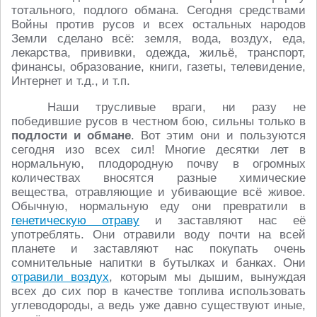
тотального, подлого обмана. Сегодня средствами
Войны против русов и всех остальных народов
Земли сделано всё: земля, вода, воздух, еда,
лекарства, прививки, одежда, жильё, транспорт,
финансы, образование, книги, газеты, телевидение,
Интернет и т.д., и т.п.
Наши трусливые враги, ни разу не
победившие русов в честном бою, сильны только в
подлости и обмане
. Вот этим они и пользуются
сегодня изо всех сил! Многие десятки лет в
нормальную, плодородную почву в огромных
количествах вносятся разные химические
вещества, отравляющие и убивающие всё живое.
Обычную, нормальную еду они превратили в
генетическую отраву
и заставляют нас её
употреблять. Они отравили воду почти на всей
планете и заставляют нас покупать очень
сомнительные напитки в бутылках и банках. Они
отравили воздух
, которым мы дышим, вынуждая
всех до сих пор в качестве топлива использовать
углеводороды, а ведь уже давно существуют иные,