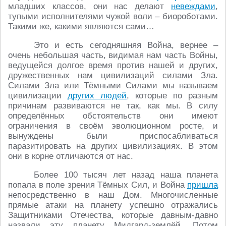
младших классов, они нас делают
невеждами
,
тупыми исполнителями чужой воли – биороботами.
Такими же, какими являются сами…
Это и есть сегодняшняя Война, вернее –
очень небольшая часть, видимая нам часть Войны,
ведущейся долгое время против нашей и других,
дружественных нам цивилизаций силами Зла.
Силами Зла или Тёмными Силами мы называем
цивилизации
других людей
, которые по разным
причинам развиваются не так, как мы. В силу
определённых обстоятельств они имеют
ограничения в своём эволюционном росте, и
вынуждены были приспосабливаться
паразитировать на других цивилизациях. В этом
они в корне отличаются от нас.
Более 100 тысяч лет назад наша планета
попала в поле зрения Тёмных Сил, и Война
пришла
непосредственно в наш Дом. Многочисленные
прямые атаки на планету успешно отражались
Защитниками Отечества, которые давным-давно
назвали эту планету Мидгард-землёй. Потом