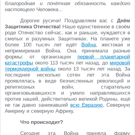
благородная и почётная обязанность каждого
настоящего Человека...
Дорогие русичи! Поздравляем вас с
Днём
Защитника Отечества!
Наше единственное в своём
роде Отечество сейчас, как и раньше, нуждается в
смелых и разумных Защитниках. На планете уже
более 100 тысяч лет идёт
Война
, жестокая и
непримиримая Война. Она принимала разные
формы: от организации
первой планетарной
катастрофы
около 113 тысяч лет назад, до
мировой
термоядерной войны
около 13 тысяч лет назад. За
последние несколько сотен лет эта Война
проявлялась в виде безчисленных революций и
религиозных войн, старательно
организовывавшихся и умело направлявшихся
против нашей, действительно великой Родины, ещё
не так давно занимавшей
всю Евразию
, Северную
Америку и северную Африку.
Что происходит?
Сегодня эта Война приняла форму