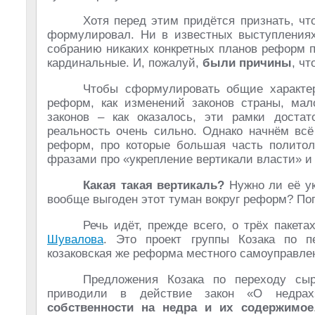
Хотя перед этим придётся признать, чт
формулировал. Ни в известных выступлениях
собранию никаких конкретных планов реформ 
кардинальные. И, пожалуй,
были причины
, ч
Чтобы сформулировать общие характер
реформ, как изменений законов страны, ма
законов – как оказалось, эти рамки доста
реальность очень сильно. Однако начнём всё
реформ, про которые большая часть полито
фразами про «укрепление вертикали власти» и 
Какая такая вертикаль?
Нужно ли её ук
вообще выгоден этот туман вокруг реформ? Поп
Речь идёт, прежде всего, о трёх пакет
Шувалова
. Это проект группы Козака по п
козаковская же реформа местного самоуправл
Предложения Козака по переходу сыр
приводили в действие закон «О недра
собственности на недра и их содержимое