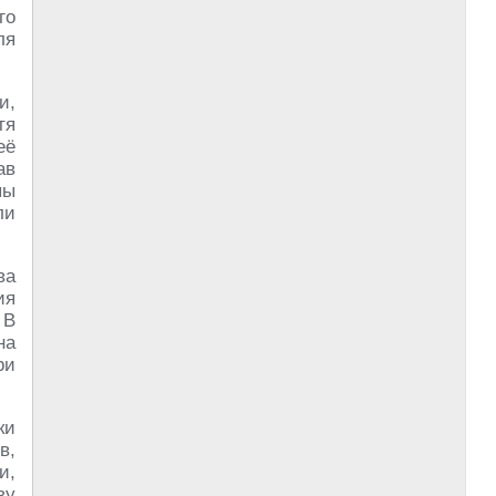
го
ля
и,
тя
её
ав
пы
ли
ва
ия
 В
на
ри
ки
в,
и,
ву