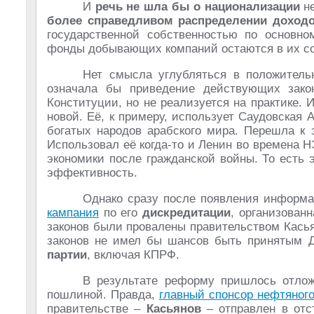
И
речь не шла бы о национализации
не
более справедливом распределении доход
государственной собственностью по основно
фонды добывающих компаний остаются в их со
Нет смысла углубляться в положитель
означала бы приведение действующих зако
Конституции, но не реализуется на практике.
новой. Её, к примеру, использует Саудовская 
богатых народов арабского мира. Перешла к 
Использовал её когда-то и Ленин во времена 
экономики после гражданской войны. То есть
эффективность.
Однако сразу после появления информа
кампания
по его
дискредитации
, организован
законов были провалены правительством Касья
законов не имел бы шансов быть принятым 
партии
, включая КПРФ.
В результате реформу пришлось отлож
пошлиной. Правда,
главный спонсор нефтяног
правительстве –
Касьянов
– отправлен в отс