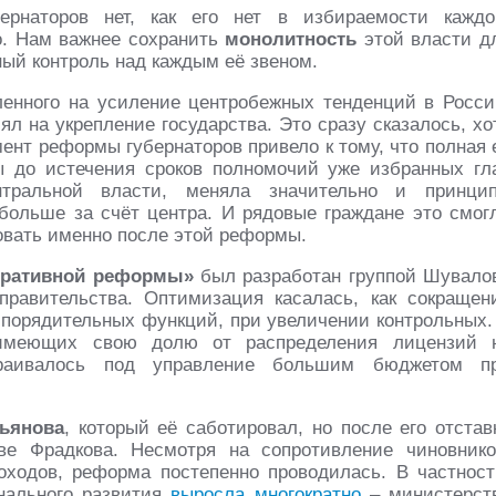
рнаторов нет, как его нет в избираемости каждо
о. Нам важнее сохранить
монолитность
этой власти д
ый контроль над каждым её звеном.
ленного на усиление центробежных тенденций в Росси
ял на укрепление государства. Это сразу сказалось, хо
нт реформы губернаторов привело к тому, что полная 
ы до истечения сроков полномочий уже избранных гл
нтральной власти, меняла значительно и принци
больше за счёт центра. И рядовые граждане это смог
овать именно после этой реформы.
тративной реформы»
был разработан группой Шувало
равительства. Оптимизация касалась, как сокращен
спорядительных функций, при увеличении контрольных.
 имеющих свою долю от распределения лицензий 
страивалось под управление большим бюджетом п
ьянова
, который её саботировал, но после его отстав
ве Фрадкова. Несмотря на сопротивление чиновнико
ходов, реформа постепенно проводилась. В частност
онального развития
выросла многократно
– министерст