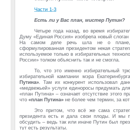
Части 1-3
Есть ли у Вас план, мистер Путин?
Четыре года назад, во время избирате
Думу «Единая Россия» изобрела новый слоган
На самом деле речь шла не о плане
сформулированная президентом некая стратеги
используемое только в избирательных техноло
России» толком объяснить так и не смогла.
То, что это именно избирательный тр
избирательной кампании мэра Екатеринбур
Путина»
. Там их конкурент использовал дан
«медвежьей» услуги единоросы придумать для 
«план Путина» – означает отсутствие этого пр
что
«план Путина»
не более чем термин, за кот
Это притом, что всё же сама стратег
президента есть и дала свои плоды. И мы п
обсудить – ведь так или иначе Путин был през
тут есть результаты.