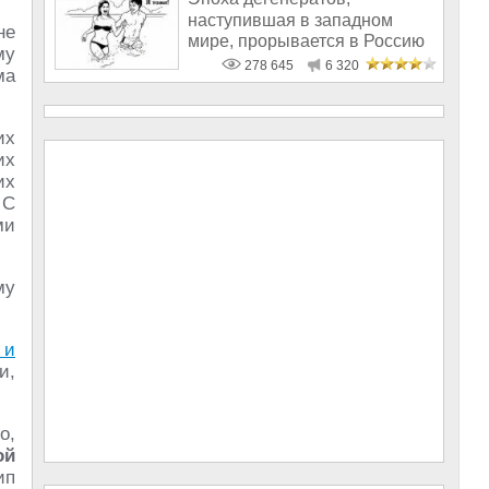
наступившая в западном
не
мире, прорывается в Россию
му
278 645
6 320
ма
их
их
их
 С
ми
му
 и
и,
о,
ой
ип