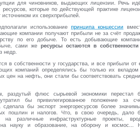
упции для чиновников, выдающих лицензии. Речь идё
 ресурсов, которые по действующей практике лиценз
 источником их сверхприбылей.
редполагали использование
принципа концессии
вмес
вающие компании получают прибыли не за счёт прода
дарству по его добыче. То есть добывающие компан
обыче, сами же
ресурсы остаются в собственности
з недр.
тся в собственности у государства, и все прибыли от 
ющих компаний определялись бы только их вкладом
ых цен на нефть, они стали бы соответствовать средн
ы
, раздутый флюс сырьевой экономики перестал 
 утратил бы привилегированное положение за сч
а сделала бы экспорт энергоресурсов более значим
ых пошлин и налогов. Что, в свою очередь, дало 
а на различные инфраструктурные проекты, вро
 на науку и образование, на оборону и космос... 