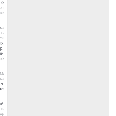
 о
ся
ые
ма
 в
ся
ых
р.
ии
её
ла
та
ет
ые
ой
 в
не