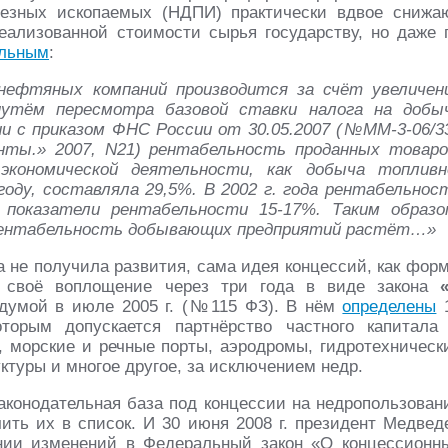
езных ископаемых (НДПИ) практически вдвое снижа
реализованной стоимости сырья государству, но даже 
льным
:
нефтяных компаний производится за счёт увеличен
утём пересмотра базовой ставки налога на добы
и с приказом ФНС России от 30.05.2007 (№ММ-3-06/3
нты.» 2007, N21) рентабельность проданных товаро
экономической деятельности, как добыча топливн
году, составляла 29,5%. В 2002 г. года рентабельнос
показатели рентабельности 15-17%. Таким образо
, рентабельность добывающих предприятий растёт…»
а не получила развития, сама идея концессий, как фор
а своё воплощение через три года в виде закона
сдумой в июле 2005 г. (№115 ФЗ). В нём
определены
торым допускается партнёрство частного капитала
н, морские и речные порты, аэродромы, гидротехническ
туры и многое другое, за исключением недр.
законодательная база под концессии на недропользован
ить их в список. И 30 июня 2008 г. президент Медвед
нии изменений в Федеральный закон «О концессионн