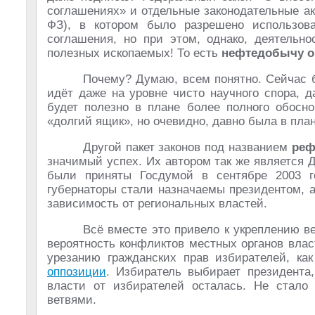
соглашениях» и отдельные законодательные ак
ФЗ), в котором было разрешено использова
соглашения, но при этом, однако, деятельн
полезных ископаемых! То есть
нефтедобычу о
Почему? Думаю, всем понятно. Сейчас б
идёт даже на уровне чисто научного спора, 
будет полезно в плане более полного обосн
«долгий ящик», но очевидно, давно была в пла
Другой пакет законов под названием
реф
значимый успех. Их автором так же является 
были приняты Госдумой в сентябре 2003 г
губернаторы стали назначаемы президентом, 
зависимость от региональных властей.
Всё вместе это привело к укреплению в
вероятность конфликтов местных органов вла
урезанию гражданских прав избирателей, ка
оппозиции
. Избиратель выбирает президента,
власти от избирателей осталась. Не стало
ветвями.