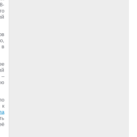
8-
го
ей
ов
о,
 в
ее
ий
 –
ую
ло
 к
ла
ть
её