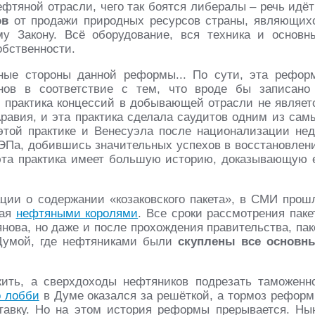
фтяной отрасли, чего так боятся либералы – речь идёт
ов
от продажи природных ресурсов страны, являющих
му Закону. Всё оборудование, вся техника и основн
бственности.
ные стороны данной реформы... По сути, эта рефор
нов в соответствие с тем, что вроде бы записано
 И практика концессий в добывающей отрасли не являет
Аравия, и эта практика сделала саудитов одним из сам
этой практике и Венесуэла после национализации нед
НЭПа, добившись значительных успехов в восстановлен
 эта практика имеет большую историю, доказывающую 
ции о содержании «козаковского пакета», в СМИ прош
ная
нефтяными королями
. Все сроки рассмотрения паке
нова, но даже и после прохождения правительства, пак
Думой, где нефтяниками были
скуплены все основн
ить, а сверхдоходы нефтяников подрезать таможенн
о лобби
в Думе оказался за решёткой, а тормоз реформ
тавку. Но на этом история реформы прерывается. Ны