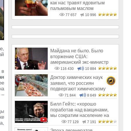
как нас травят ядовитым
пальмовым маслом
77 657
10 996
е,
Майдана не было. Было
ой
вторжение США:
американский экс-министр
написал открытое пись
116 430
10 884
 в
ан
Доктор химических наук
ее
заявил, что россиян
на
подвергают химическому
 –
геноциду
71 844
8 649
Билл Гейтс: «хорошо
поработав над вакцинами,
ды
мы сократим население на
же
10-15%»
77 129
7 191
а,
Эпоха дегенератов,