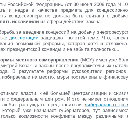
ты Российской Федерации» (от 30 июня 2008 года N 10
ть и недра в качестве предмета для концессионно
ость концессионера не должна быть связана с добыч
пять исключили
из сферы действия закона.
орьба за введение концессий на добычу энергоресурс
даже
диссертации
защищают по этой теме. Что, конечн
ования возможной реформы, которая хотя и отложена
нах президентской команды и не забыта полностью...
ормы местного самоуправления
(МСУ) имел уже бол
Дмитрий Козак, и законы после продолжительных батал
ода. В результате реформы руководители регионов
а избираемые на местах мэры поставлены в финансов
ертикали власти, к её большей централизации и снизи
сти с федеральным центром. И это не имеет отношения
к любят рассуждать представители
либерального кры
 который уже назначает губернаторов, тут зависимос
 только возможности конфликта между различными 