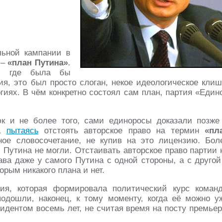
льной кампании в
 –
«план Путина»
.
, где была бы
я, это был просто слоган, некое идеологическое клиш
гиях. В чём конкретно состоял сам план, партия «Един
юк и не более того, сами единоросы доказали позже
га
пытаясь
отстоять авторское право на термин
«пл
ное словосочетание, не купив на это лицензию. Бол
Путина не могли. Отстаивать авторское право партии 
ава даже у самого Путина с одной стороны, а с другой
орым никакого плана и нет.
ия, которая формировала политический курс коман
одошли, наконец, к тому моменту, когда её можно у
идентом восемь лет, не считая время на посту премьер