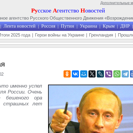
Дополнительные 
Ру
сское
А
гентство
Н
овостей
ое агентство Русского Общественного Движения «Возрождение
Лента новостей
Россия
Путин
Украина
Крым
ДНР
|
|
|
|
|
|
|
Итоги 2025 года
|
Герои войны на Украине
|
Гренландия
|
Прошло
ая
02
что именно успел
ля России. Очень
е бешеного ора
х страшных лет