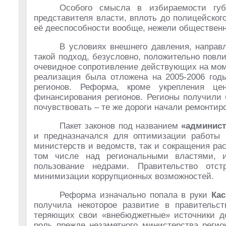
Особого смысла в избираемости губе
представителя власти, вплоть до полицейског
её дееспособности вообще, нежели общественн
В условиях внешнего давления, направ
такой подход, безусловно, положительно повли
очевидное сопротивление действующих на моме
реализация была отложена на 2005-2006 год
регионов. Реформа, кроме укрепления це
финансирования регионов. Регионы получили 
почувствовать – те же дороги начали ремонтир
Пакет законов под названием
«админис
и предназначался для оптимизации работы п
министерств и ведомств, так и сокращения ра
том числе над региональными властями,
пользование недрами. Правительство от
минимизации коррупционных возможностей.
Реформа изначально попала в руки
Кас
получила некоторое развитие в правительст
теряющих свои «внебюджетные» источники до
роль прежде незаметного министерства реги