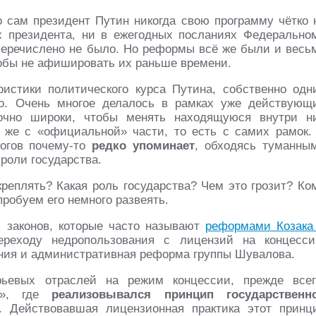
о сам президент Путин никогда свою программу чётко 
 президента, ни в ежегодных посланиях Федерально
перечислено не было. Но реформы всё же были и весь
тобы не афишировать их раньше времени.
истики политического курса Путина, собственно одн
ло. Очень многое делалось в рамках уже действующ
точно широки, чтобы менять находящуюся внутри н
 же с «официальной» части, то есть с самих рамок.
логов почему-то
редко упоминает
, обходясь туманны
роли государства.
реплять? Какая роль государства? Чем это грозит? Ко
робуем его немного развеять.
ах законов, которые часто называют
реформами Козака
ереходу недропользования с лицензий на концесси
ения и административная реформа группы Шувалова.
ьевых отраслей на режим концессии, прежде всег
х», где
реализовывался принцип государственн
. Действовавшая лицензионная практика этот принц