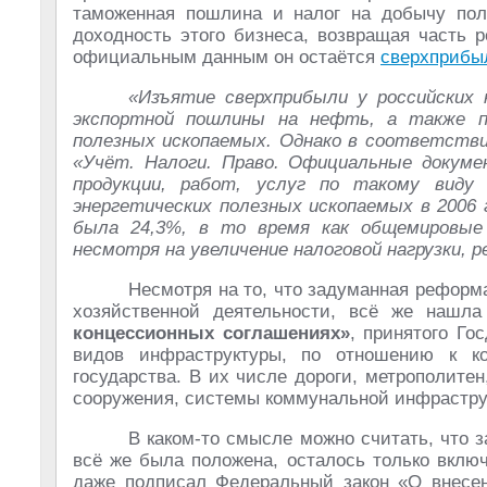
таможенная пошлина и налог на добычу пол
доходность этого бизнеса, возвращая часть 
официальным данным он остаётся
сверхприбы
«Изъятие сверхприбыли у российских 
экспортной пошлины на нефть, а также п
полезных ископаемых. Однако в соответстви
«Учёт. Налоги. Право. Официальные докуме
продукции, работ, услуг по такому виду 
энергетических полезных ископаемых в 2006 
была 24,3%, в то время как общемировые 
несмотря на увеличение налоговой нагрузки
Несмотря на то, что задуманная реформ
хозяйственной деятельности, всё же нашл
концессионных соглашениях»
, принятого Го
видов инфраструктуры, по отношению к ко
государства. В их числе дороги, метрополите
сооружения, системы коммунальной инфраструк
В каком-то смысле можно считать, что 
всё же была положена, осталось только включ
даже подписал Федеральный закон «О внесе