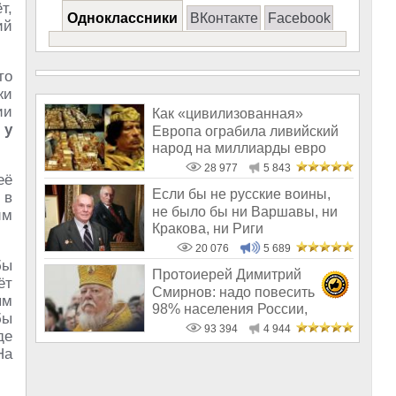
т,
Одноклассники
ВКонтакте
Facebook
ий
то
жи
ии
Как «цивилизованная»
 у
Европа ограбила ливийский
народ на миллиарды евро
28 977
5 843
её
Если бы не русские воины,
 в
не было бы ни Варшавы, ни
им
Кракова, ни Риги
20 076
5 689
бы
Протоиерей Димитрий
ёт
Смирнов: надо повесить
ым
98% населения России,
бы
чтобы восторжество
93 394
4 944
де
На