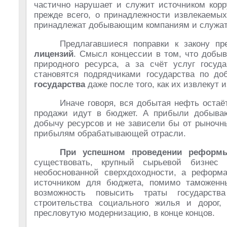
частично нарушает и служит источником корр
прежде всего, о принадлежности извлекаемых
принадлежат добывающим компаниям и служат
Предлагавшиеся поправки к закону п
лицензий
. Смысл концессии в том, что добы
природного ресурса, а за счёт услуг госу
становятся подрядчиками государства по д
государства
даже после того, как их извлекут и
Иначе говоря, вся добытая нефть остаё
продажи идут в бюджет. А прибыли добыва
добычу ресурсов и не зависели бы от рыночн
прибылям обрабатывающей отрасли.
При успешном проведении реформ
существовать, крупный сырьевой бизнес
необоснованной сверхдоходности, а реформ
источником для бюджета, помимо таможенн
возможность повысить траты государств
строительства социального жилья и дорог,
пресловутую модернизацию, в конце концов.