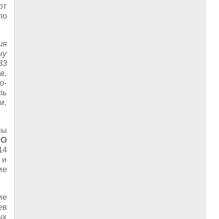
ют
по
ия
чу
33
в,
о-
ть
м,
мы
«О
14
 и
ие
ие
ев
ых