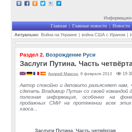
Информационн
Главная
Главные новости
Новости
|
|
Актуально:
Война на Украине
|
война США с Ираном
|
Раздел 2.
Возрождение Руси
Заслуги Путина. Часть четвёрт
19 3
Андрей Максон
, 8 февраля 2013
Автор спокойно и деловито разъясняет нам, 
сделать Владимир Путин со своей командой д
полезная информация, особенно на фон
продажных СМИ на протяжении всех эти
хаоса...
Заслуги Путина. Часть четвёртая