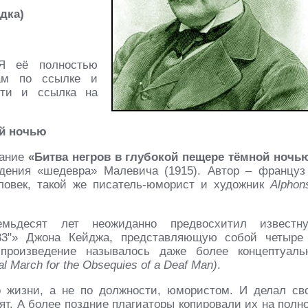
адка)
Я её полностью
ам по ссылке и
сти и ссылка на
ой ночью
вание
«Битва негров в глубокой пещере тёмной ночь
ждения «шедевра» Малевича (1915). Автор – француз
ловек, такой же писатель-юморист и художник
Alphon
ьдесят лет неожиданно предвосхитил известн
33"» Джона Кейджа, представляющую собой четыре
роизведение называлось даже более концептуаль
al March for the Obsequies of a Deaf Man)
.
 жизни, а не по должности, юмористом. И делал св
ят. А более поздние плагиаторы копировали их на полн