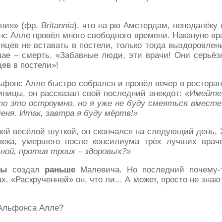
ания» (фр.
Britannia
), что на рю Амстердам, неподалёку 
онс Алле провёл много свободного времени. Накануне вр
цев не вставать в постели, только тогда выздоровлен
ае – смерть. «Забавные люди, эти врачи! Они серьёз
ев в постели»!
ьфонс Алле быстро собрался и провёл вечер в ресторан
тиницы, он рассказал свой последний анекдот:
«Имейте
что это остроумно, но я уже не буду смеяться вместе
еня. Итак, завтра я буду мёртв!»
ней весёлой шуткой, он скончался на следующий день, 
овека, умершего после консилиума трёх лучших врач
ьной, против троих – здоровых?»
ты
создал
раньше
Малевича. Но последний почему-
 «Раскрученней» он, что ли... А может, просто не знаю
 Альфонса Алле?