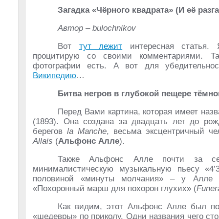
Загадка «Чёрного квадрата» (И её разг
Автор –
bulochnikov
Вот
тут лежит
интересная статья. 
процитирую со своими комментариями. Т
фотографии есть. А вот для убедительно
Википедию
…
Битва негров в глубокой пещере тёмн
Перед Вами картина, которая имеет наз
(1893). Она создана за двадцать лет до ро
берегов
la Manche
, весьма эксцентричный че
Allais
(
Альфонс Алле
).
Также Альфонс Алле почти за сем
минималистическую музыкальную пьесу «4’
половиной «минуты молчания» – у Алле п
«Похоронный марш для похорон глухих» (
Funer
Как видим, этот Альфонс Алле был по
«шедевры» по приколу. Одни названия чего сто