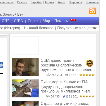
материалы
|
Ссылки
|
Зарубки
|
Молва
|
Книги
|
О проекте
|
Контакты
. Золотой Век»
ЛНР
США
Сирия
Мир
Помощь
|
|
|
|
е (История)
|
Николай Левашов
|
Популярные в соцсетях
США давно травят
россиян биологическим
оружием – новое откровение
Эдварда Сноудена
246 224
12 527
Пчеломор: в Канаде от ГМ-
кукурузы одновременно
погибло 37 миллионов пчёл
64 430
11 201
Страшнее ртути и цианида: