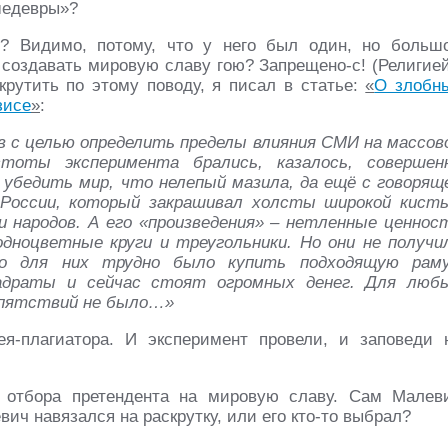
шедевры»?
? Видимо, потому, что у него был один, но больш
т создавать мировую славу гою? Запрещено-с! (Религией
крутить по этому поводу, я писал в статье:
«
О злобн
зисе
»
:
в с целью определить пределы влияния СМИ на массов
стоты эксперимента брались, казалось, совершен
 убедить мир, что нелепый мазила, да ещё с говорящ
 России, который закрашивал холсты широкой кист
 и народов. А его «произведения» – нетленные ценнос
одноцветные круги и треугольники. Но они не получи
то для них трудно было купить подходящую раму
вадраты и сейчас стоят огромных денег. Для люб
епятствий не было…»
я-плагиатора. И эксперимент провели, и заповеди 
а отбора претендента на мировую славу. Сам Малев
ич навязался на раскрутку, или его кто-то выбрал?