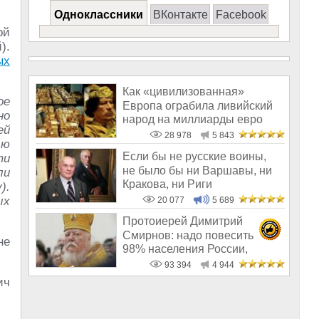
Одноклассники
ВКонтакте
Facebook
ой
).
ых
Как «цивилизованная»
ое
Европа ограбила ливийский
но
народ на миллиарды евро
ей
28 978
5 843
ью
Если бы не русские воины,
ти
не было бы ни Варшавы, ни
ли
Кракова, ни Риги
).
ых
20 077
5 689
Протоиерей Димитрий
Смирнов: надо повесить
не
98% населения России,
чтобы восторжество
93 394
4 944
ич