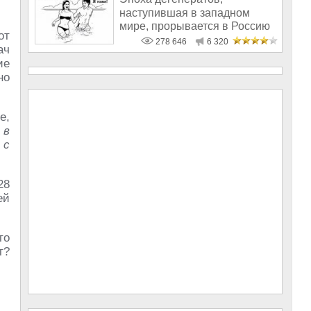
наступившая в западном
мире, прорывается в Россию
от
278 646
6 320
ач
ие
но
е,
 в
 с
28
ей
то
т?