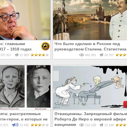
с: главными
Что было сделано в России под
17 – 1918 годах
руководством Сталина. Статистика
и евреи, а не русские
337 917
21 903
442 301
18 707
ята: расстрелянные
Отвакцинены. Запрещенный фильм
ти-герои, о которых не
Роберта Де Ниро о мировой афере 
 в школе
вакцинами
1 871
13 492
210 156
13 168