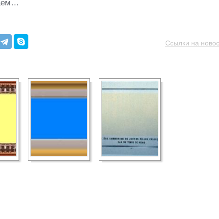
наем…
Ссылки на новос