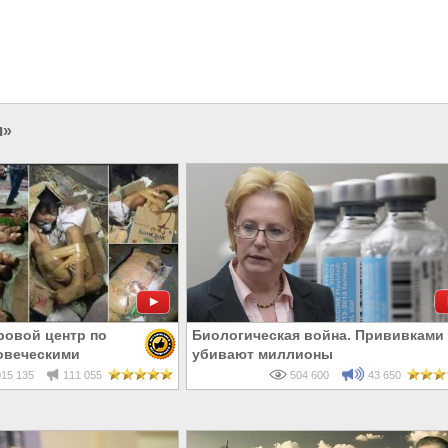
я»
ровой центр по
Биологическая война. Прививками
овеческими
убивают миллионы
15 135
111 055
504 600
43 650