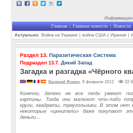
Информационн
Главная
Главные новости
Новости
|
|
Актуально:
Война на Украине
|
война США с Ираном
|
Раздел 13.
Паразитическая Система
Подраздел 13.7.
Дикий Запад
Загадка и разгадка «Чёрного к
22 6
Валерий Фомин
, 8 февраля 2012
Конечно, далеко не все люди умеют пи
картины. Тогда они малюют что-либо по
круги, квадраты, треугольники. В этом нет 
некоторые «ценители» даже покупают эт
деньги...