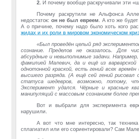
2.
И почему вообще раскручивали эти «
Почему раскрутили не Альфонса Алле
недостаток:
он не был евреем
. А кто же буде
А о причине, почему надо было хоть кого рас
жидах и их роли в мировом экономическом кри
«Был проведён целый ряд эксперименто
сознание. Пределов не оказалось. Для чи
абсурдные и невыполнимые задачи. Например,
фамилией Малевич, да и ещё из варварской
однотонной краской, есть гений всех времён
высшего разряда. (А ещё сей гений рисовал 
статуса шедевров, возможно, потому, ч
Эксперимент удался. Чёрные и красные к
манипуляций с массовым сознанием более пр
Вот и выбрали для эксперимента евре
нарушили.
А вот что мне интересно, так техник
сплагиатил или его сориентировали? Сам Малев