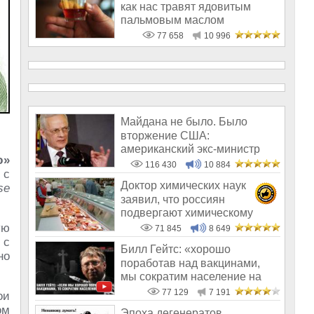
как нас травят ядовитым
пальмовым маслом
77 658
10 996
Майдана не было. Было
вторжение США:
американский экс-министр
ю»
написал открытое пись
116 430
10 884
 с
Доктор химических наук
se
заявил, что россиян
подвергают химическому
геноциду
ую
71 845
8 649
 с
Билл Гейтс: «хорошо
но
поработав над вакцинами,
мы сократим население на
10-15%»
77 129
7 191
ои
ом
Эпоха дегенератов,