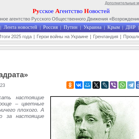
Дополнительные 
Ру
сское
А
гентство
Н
овостей
ое агентство Русского Общественного Движения «Возрождение
Лента новостей
Россия
Путин
Украина
Крым
ДНР
|
|
|
|
|
|
|
Итоги 2025 года
|
Герои войны на Украине
|
Гренландия
|
Прошло
вадрата»
23
сать настоящие
проще – цветные
ничего плохого. А
о за настоящие