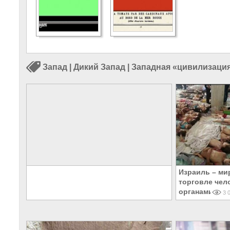
Запад
|
Дикий Запад
|
Западная «цивилизаци
Израиль – ми
торговле чел
органами
3 0