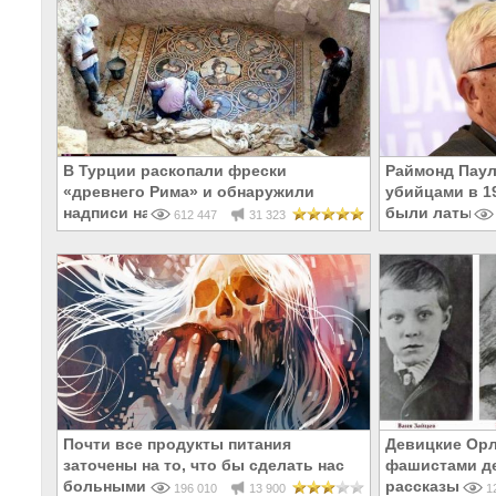
В Турции раскопали фрески
Раймонд Паул
«древнего Рима» и обнаружили
убийцами в 19
надписи на Русском!
были латыши 
612 447
31 323
Почти все продукты питания
Девицкие Орл
заточены на то, что бы сделать нас
фашистами де
больными и бесплодными
рассказывают
196 010
13 900
12