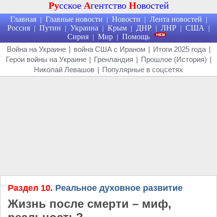
Ру
сское
А
гентство
Н
овостей
Главная
Главные новости
Новости
Лента новостей
|
|
|
|
Россия
Путин
Украина
Крым
ДНР
ЛНР
США
|
|
|
|
|
|
|
Сирия
Мир
Помощь
|
|
Война на Украине
|
война США с Ираном
|
Итоги 2025 года
|
Герои войны на Украине
|
Гренландия
|
Прошлое (История)
|
Николай Левашов
|
Популярные в соцсетях
Раздел 10.
Реальное духовное развитие
Жизнь после смерти – миф,