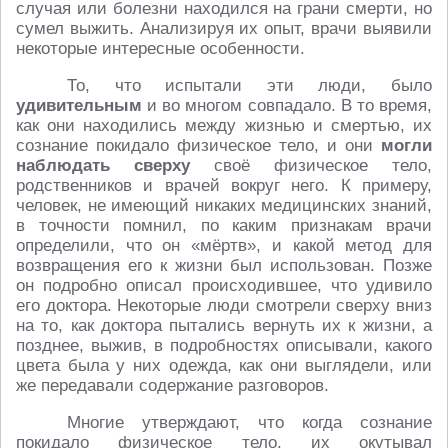
случая или болезни находился на грани смерти, но
сумел выжить. Анализируя их опыт, врачи выявили
некоторые интересные особенности.
То, что испытали эти люди, было
удивительным
и во многом совпадало. В то время,
как они находились между жизнью и смертью, их
сознание покидало физическое тело, и они
могли
наблюдать сверху
своё физическое тело,
родственников и врачей вокруг него. К примеру,
человек, не имеющий никаких медицинских знаний,
в точности помнил, по каким признакам врачи
определили, что он «мёртв», и какой метод для
возвращения его к жизни был использован. Позже
он подробно описал происходившее, что удивило
его доктора. Некоторые люди смотрели сверху вниз
на то, как доктора пытались вернуть их к жизни, а
позднее, выжив, в подробностях описывали, какого
цвета была у них одежда, как они выглядели, или
же передавали содержание разговоров.
Многие утверждают, что когда сознание
покидало физическое тело, их окутывал