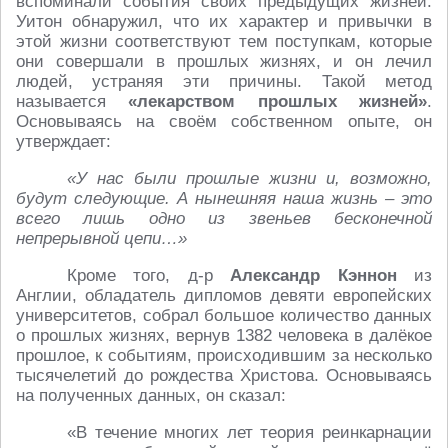
вспоминали события своих предыдущих жизней.
Уитон обнаружил, что их характер и привычки в
этой жизни соответствуют тем поступкам, которые
они совершали в прошлых жизнях, и он лечил
людей, устраняя эти причины. Такой метод
называется
«лекарством прошлых жизней»
.
Основываясь на своём собственном опыте, он
утверждает:
«У нас были прошлые жизни и, возможно,
будут следующие. А нынешняя наша жизнь – это
всего лишь одно из звеньев бесконечной
непрерывной цепи…»
Кроме того, д-р
Александр Кэннон
из
Англии, обладатель дипломов девяти европейских
университетов, собрал большое количество данных
о прошлых жизнях, вернув 1382 человека в далёкое
прошлое, к событиям, происходившим за несколько
тысячелетий до рождества Христова. Основываясь
на полученных данных, он сказал:
«В течение многих лет теория реинкарнации