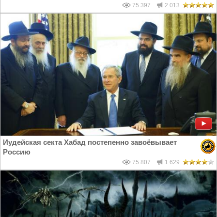
75 397
2 013
Иудейская секта Хабад постепенно завоёвывает
Россию
75 807
1 629