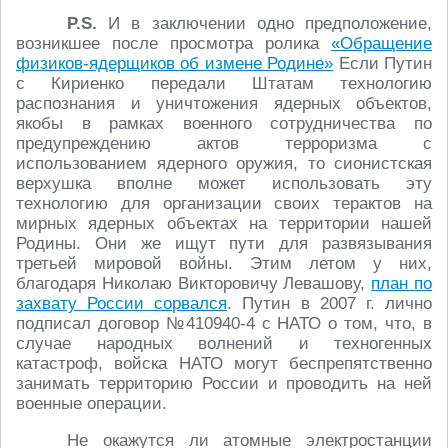
P.S.
И в заключении одно предположение,
возникшее после просмотра ролика
«Обращение
физиков-ядерщиков об измене Родине»
Если Путин
с Кириенко передали Штатам технологию
распознания и уничтожения ядерных объектов,
якобы в рамках военного сотрудничества по
предупреждению актов терроризма с
использованием ядерного оружия, то сионистская
верхушка вполне может использовать эту
технологию для организации своих терактов на
мирных ядерных объектах на территории нашей
Родины. Они же ищут пути для развязывания
третьей мировой войны. Этим летом у них,
благодаря Николаю Викторовичу Левашову,
план по
захвату России сорвался
. Путин в 2007 г. лично
подписал договор №410940-4 с НАТО о том, что, в
случае народных волнений и техногенных
катастроф, войска НАТО могут беспрепятственно
занимать территорию России и проводить на ней
военные операции.
Не окажутся ли атомные электростанции