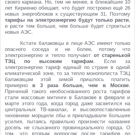
своего кармана. Но, тем не менее, в ближайшие 10
лет Кириенко обещает, что будет построено ещё 26
новых энергоблоков к существующим 31. Поэтому
тарифы на электроэнергию будут только расти
,
и расти тем больше, чем больше будет строиться
новых АЭС.
Кстати балаковцы в лице АЭС имеют только
опасного соседа и не более, потому что
электроэнергию и тепло получают
от старенькой
ТЭЦ по высоким тарифам
. Если за
электроэнергию тариф единый по стране в одной
климатической зоне, то за тепло монополиста ТЭЦ
балаковцам этой зимой пришлось платить
примерно
в 3 раза больше, чем в Москве
.
Причиной такого необоснованного роста тарифов
стали массовые митинги в Балакове в феврале и
марте этого года, когда город даже засветился на
центральных ТВ-каналах, и высокопоставленные
чиновники морщили лбы и прикладывали большие
усилия, пытаясь правильно произнести название
досель не слыханного провинциального города. О
том, что вторым вопросом после тарифов по