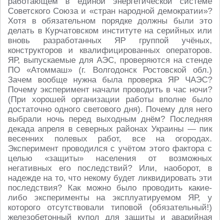
работающем в единой энергетической системе
Советского Союза и «стран народной демократии»?
Хотя в обязательном порядке должны были это
делать в Курчатовском институте на серийных или
вновь разработанных ЯР группой учёных,
конструкторов и квалифицированных операторов.
ЯР, выпускаемые для АЭС, проверяются на стенде
ПО «Атоммаш» (г. Волгодонск Ростовской обл.)
Зачем вообще нужна была проверка ЯР ЧАЭС?
Почему эксперимент начали проводить в час ночи?
(При хорошей организации работы вполне было
достаточно одного светового дня). Почему для него
выбрали ночь перед выходным днём? Последняя
декада апреля в северных районах Украины — пик
весенних полевых работ, все на огородах.
Эксперимент проводился с учётом этого фактора с
целью «защиты» населения от возможных
негативных его последствий? Или, наоборот, в
надежде на то, что некому будет ликвидировать эти
последствия? Как можно было проводить какие-
либо эксперименты на эксплуатируемом ЯР, у
которого отсутствовали типовой (обязательный!)
железобетонный купол для защиты и аварийная