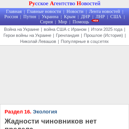
Ру
сское
А
гентство
Н
овостей
Главная
Главные новости
Новости
Лента новостей
|
|
|
|
Россия
Путин
Украина
Крым
ДНР
ЛНР
США
|
|
|
|
|
|
|
Сирия
Мир
Помощь
|
|
Война на Украине
|
война США с Ираном
|
Итоги 2025 года
|
Герои войны на Украине
|
Гренландия
|
Прошлое (История)
|
Николай Левашов
|
Популярные в соцсетях
Раздел 16.
Экология
Жадности чиновников нет