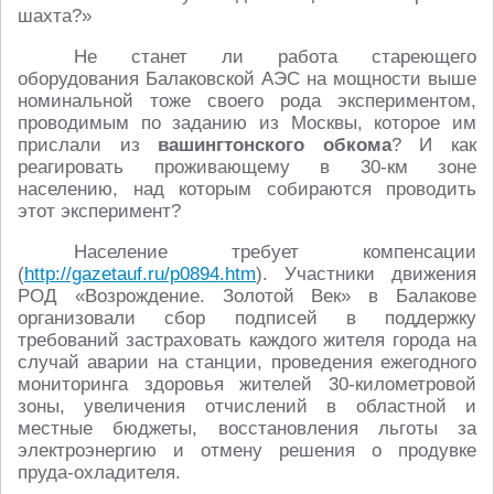
шахта?»
Не станет ли работа стареющего
оборудования Балаковской АЭС на мощности выше
номинальной тоже своего рода экспериментом,
проводимым по заданию из Москвы, которое им
прислали из
вашингтонского обкома
? И как
реагировать проживающему в 30-км зоне
населению, над которым собираются проводить
этот эксперимент?
Население требует компенсации
(
http://gazetauf.ru/p0894.htm
). Участники движения
РОД «Возрождение. Золотой Век» в Балакове
организовали сбор подписей в поддержку
требований застраховать каждого жителя города на
случай аварии на станции, проведения ежегодного
мониторинга здоровья жителей 30-километровой
зоны, увеличения отчислений в областной и
местные бюджеты, восстановления льготы за
электроэнергию и отмену решения о продувке
пруда-охладителя.