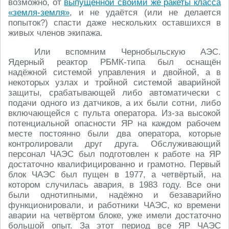
возможно, от
выпущенной своими же ракеты класса
«земля-земля»
, и не удаётся (или не делается
попыток?) спасти даже нескольких оставшихся в
живых членов экипажа.
Или вспомним Чернобыльскую АЭС.
Ядерный реактор РБМК-типа был оснащён
надёжной системой управления и двойной, а в
некоторых узлах и тройной системой аварийной
защиты, срабатывающей либо автоматически с
подачи одного из датчиков, а их были сотни, либо
включающейся с пульта оператора. Из-за высокой
потенциальной опасности ЯР на каждом рабочем
месте постоянно были два оператора, которые
контролировали друг друга. Обслуживающий
персонал ЧАЭС был подготовлен к работе на ЯР
достаточно квалифицированно и грамотно. Первый
блок ЧАЭС был пущен в 1977, а четвёртый, на
котором случилась авария, в 1983 году. Все они
были однотипными, надёжно и безаварийно
функционировали, и работники ЧАЭС, ко времени
аварии на четвёртом блоке, уже имели достаточно
большой опыт. За этот период все ЯР ЧАЭС