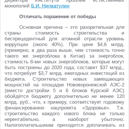
директора Института проблем естественных
монополий
Б.И. Нигматулин
Отличать поражение от победы
Основная причина – это разорительная для
страны стоимость строительства и
беспрецедентный для атомной отрасли уровень
коррупции (около 40%). При цене $4,6 млрд.
(примерно, в два раза выше, чем стоимость точно
такого же энергоблока в Китае) за энергоблок,
стоимость 8-ми новых энергоблоков, которые могут
быть построены до 2020 года, составит $37 млрд.,
что потребует $3,7 млрд. ежегодных инвестиций из
бюджета. Строительство новых замещающих
мощностей на площадке Нововоронежской АЭС-2
(вместо достройки 5 и 6 блоков Курской АЭС)
обойдётся бюджету дополнительно не менее 120
млрд. руб., что, к примеру, соответствует годовому
финансированию нацпроекта «Здоровье». Т.е.
строительство каждого нового блока не только
нерентабельно, а наоборот убыточно.
Налогоплательшикам приходится доплачивать из