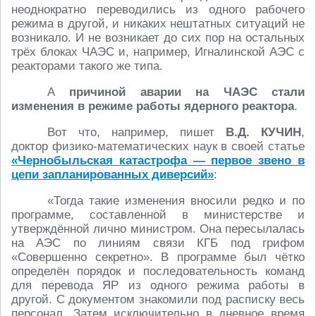
неоднократно переводились из одного рабочего
режима в другой, и никаких нештатных ситуаций не
возникало. И не возникает до сих пор на остальных
трёх блоках ЧАЭС и, например, Игналинской АЭС с
реакторами такого же типа.
А
причиной аварии на ЧАЭС стали
изменения в режиме работы ядерного реактора
.
Вот что, например, пишет
В.Д. КУЧИН
,
доктор физико-математических наук в своей статье
«Чернобыльская катастрофа — первое звено в
цепи запланированных диверсий»
:
«Тогда такие изменения вносили редко и по
программе, составленной в министерстве и
утверждённой лично министром. Она пересылалась
на АЭС по линиям связи КГБ под грифом
«Совершенно секретно». В программе был чётко
определён порядок и последовательность команд
для перевода ЯР из одного режима работы в
другой. С документом знакомили под расписку весь
персонал. Затем исключительно в дневное время