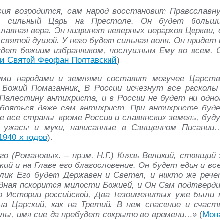
ия возродится, сам народ восстановит Православн
н сильный Царь на Престоле. Он будет больш
лавная вера. Он низринет неверных иерархов Церкви, 
святой душой. У него будет сильная воля. Он придет 
удет божиим избранником, послушным Ему во всем. 
ьи Святой Феофан Полтавский
)
ими народами и землями составит могучее Царств
 Божий Помазанник
.
В России исчезнут все расколы
Палестину антихриста, и в России не будет ни одно
 бояться даже сам антихрист. При антихристе буд
е все страны, кроме России и славянских земель, буд
 ужасы и муки, написанные в Священном Писании
1940-х годов
).
о (Романовых. – прим. Н.Г.) Князь Великий, стоящий 
жий и на Главе его благословение. Он будет един и вс
блик Его будет Державен и Светел, и никто же рече
одная покорится милости Божией, и Он Сам подтверд
о Истории российской, Два Тезоименитых уже были 
а Царский, как на Третий. В нем спасение и счаст
илы, имя сие да пребудет сокрыто во времени…»
(
Мон