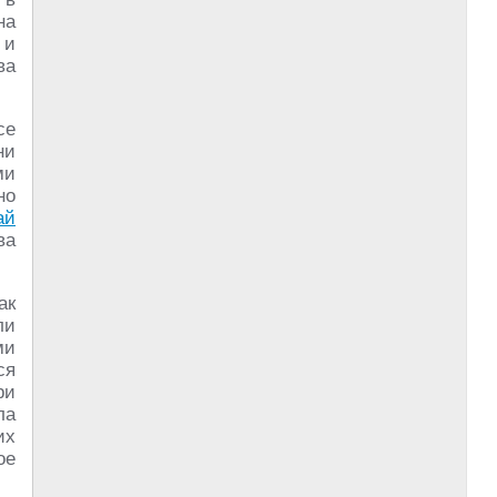
на
 и
ва
се
ни
ми
но
ай
ва
ак
ли
ми
ся
ри
ла
их
ое