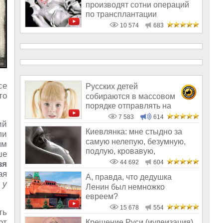
производят сотни операций
по трансплантации
человеческих органов
10 574
683
се
Русских детей
то
собираются в массовом
порядке отправлять на
усыновление в Израиль
7 583
614
ий
Киевлянка: мне стыдно за
ли
самую нелепую, безумную,
ым
подлую, кровавую,
ше
уродливую револ
44 692
604
зя
ая
А, правда, что дедушка
 у
Ленин был немножко
евреем?
15 678
554
ть
от
Крещение Руси (иудеизация).