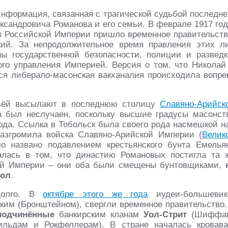
информация, связанная с трагической судьбой последне
сандровича Романова и его семьи. В феврале 1917 год
и в Российской Империи пришло временное правительств
ий. За непродолжительное время правления этих л
ы государственной безопасности, полиции и разведк
ого управления Империей. Версия о том, что Николай 
вся либерало-масонская вакханалия происходила вопре
емьёй высылают в последнюю столицу
Славяно-Арийск
да был неслучаен, поскольку высшие градусы масонст
ода. Ссылка в Тобольск была своего рода насмешкой н
разгромила войска Славяно-Арийской Империи (
Велик
о названо подавлением крестьянского бунта Емелья
алась в том, что династию Романовых постигла та 
кой Империи – они оба были смещены бунтовщиками,
тол
.
долго. В
октябре этого же года
иудеи-большевик
ким (Бронштейном), свергли временное правительство.
подчинённые
банкирским кланам
Уол-Стрит
(Шиффа
льдам и Рокфеллерам). В стране началась кровава