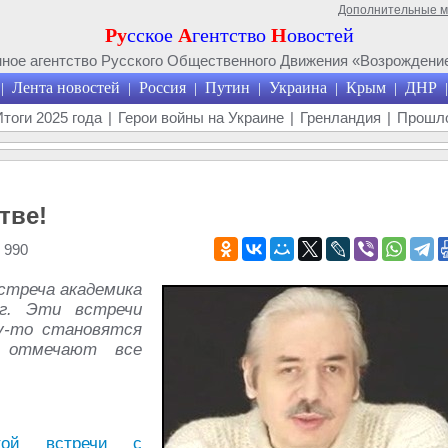
Дополнительные 
Ру
сское
А
гентство
Н
овостей
ое агентство Русского Общественного Движения «Возрождение
Лента новостей
Россия
Путин
Украина
Крым
ДНР
|
|
|
|
|
|
|
Итоги 2025 года
|
Герои войны на Украине
|
Гренландия
|
Прошло
тве!
 990
встреча академика
г. Эти встречи
у-то становятся
 отмечают все
той встречи с