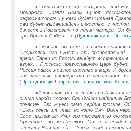
«…Великие старцы говорили, что Росс
монархию. Самим Богом будет поставле
реформатором и у него будет сильная Правос
сам будет выдающейся личностью, с чистой, 
династии Романовых по линии матери. Он б
преобразит Сибирь…»
(
Духовник царской сем
«…Россия вместе со всеми славянск
Окормлять его будет Царь православный –
ереси. Евреи из России выедут встречать в 
еврея… Русского православного Царя будет
Россия самое мощное царство в мире. А други
под властью антихриста и испытают все
(
Преподобный Лаврентий Черниговский. Конец 
«И восстанет в изгнании из Дома твоег
сынов народа своего. Сей будет избранник Бо
понятен. Его учует само сердце русское. О
«Царь здесь или там, но «это Он». Воля нар
Свое призвание: Имя его троекратно сужден
Престоле, но не Царском. Он же воссядет н
державы Российской... Страха ради темной с