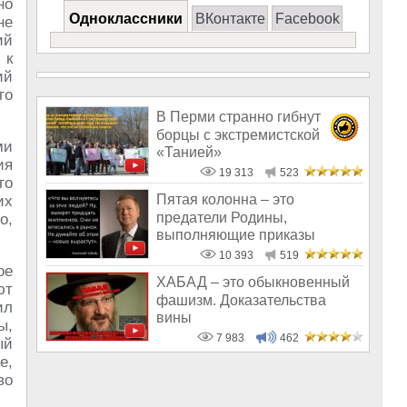
но
Одноклассники
ВКонтакте
Facebook
не
ий
 к
ий
го
В Перми странно гибнут
борцы с экстремистской
ми
«Танией»
ия
19 313
523
го
Пятая колонна – это
их
предатели Родины,
о,
выполняющие приказы
врагов
10 393
519
ое
ХАБАД – это обыкновенный
ют
фашизм. Доказательства
ил
вины
ы,
7 983
462
ый
е,
во