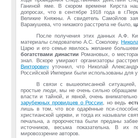
Ганиной яме. В скором времени Кирста на
допросах, что в сентябре 1918 года в г.Пе
Великие Княжны. А свидетель Самойлов зая
Варакушева, что никакого расстрела не было,
ц
После получения этих данных А.Ф. Ки
материалы следователю А.С. Соколову.
Никол
Царю и его семье явилось желание большевик
богатствами династии
Романовых, о местора
знал. Вскоре умирают организаторы расстре
Викторович
уточнил, что Николай Александр
Российской Империи были использованы для 
В связи с вышеописанной ситуацией, 
простые люди, мы не очень сильно обращаем 
власти и тайной, и явной, очень внимательн
зарубежных провидцев о России
, но ведь
ест
лишь в том, что все одарённые пси-способ
христианской церкви, и тогда их называли свя
печальна, а пророчества были преданы забв
источников, весьма показательна. В их п
мировоззрение авторов.