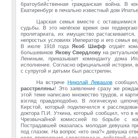
братоубийственная гражданская война. В к
Екатиренбург в печально известный дом Ипатье
Царская семья вместе с оставшимися
судьбы. В это нелёгкое время они подверга
пролетариата, их имущество растаскивается,
непростых условиях Император и его семья в
В июле 1918 года
Якоб Шифф
отдаёт ком
большевиков
Якову Свердлову
на ритуальное
Лениным, приказывает коменданту дома Ип
исполнение. Согласно официальной истории, в
с супругой и детьми был расстрелян.
На встрече
Николай Левашов
сообщил,
расстреляны
! Это заявление сразу же рожда
этой теме написано множество трудов, и карт
взгляд правдоподобно. В логическую цепоч
Кирстой, который подключился к расследован
доктора П.И. Уткина, который сообщил, что в 
Чрезвычайной комиссией по борьбе с ко
Пострадавшей оказалась молодая девушка пре
под глазом. На вопрос «кто она?» девушка отв
ходе проведения следственных действий сле