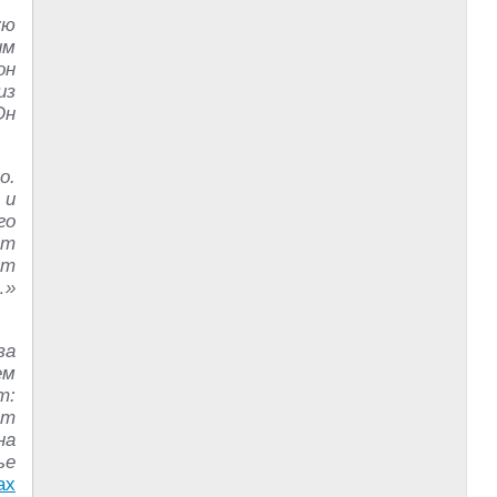
ую
им
он
из
Он
о.
 и
го
ет
ут
…»
за
ем
т:
ит
на
ье
ах