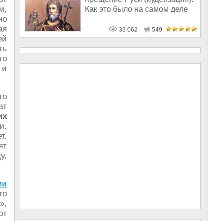
м,
Как это было на самом деле
но
ая
33 062
549
ей
ть
го
 и
то
ат
их
и.
т.
ят
у,
ми
то
»,
от