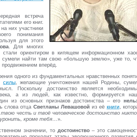
ередная встреча
тателями его книг.
 на них участники
оего понимания
ользуя для этого
ова
. Для многих
х, стали ориентиром в кипящем информационном хао
е сумели найти там свою «большую землю», уже то, ч
м продвижением вперёд.
трения одного из фундаментальных нравственных понят
ю,
силы
, желающие уничтожения нашей Родины, суме
смысл. Поскольку достоинство является необходим
века, а из людей, как известно, формируется на
один из основных признаков достоинства – его
нель
ь слова отца
Светланы Левашовой
из её
книги
, котор
…
твою честь и твоё человеческое достоинство никто
 уронить, кроме тебя…
».
ственном значении, то
достоинство
– это самоценнос
довательно проходит этапы эволюционного развития 