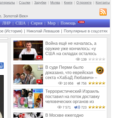
материалы
|
Ссылки
|
Зарубки
|
Молва
|
Книги
|
О проекте
|
Контакты
. Золотой Век»
ЛНР
США
Сирия
Мир
Помощь
|
|
|
|
е (История)
|
Николай Левашов
|
Популярные в соцсетях
Война ещё не началась, а
оружие уже кончилось: «у
США на складах осталось
менее 100
139
В суде Перми было
доказано, что еврейская
секта «ХаБаД Любавич» –
нацистская секта
10 956
756
Террористический Израиль
поставил на поток доставку
человеческих органов из
стран б
7 571
723
В Москве ежегодно