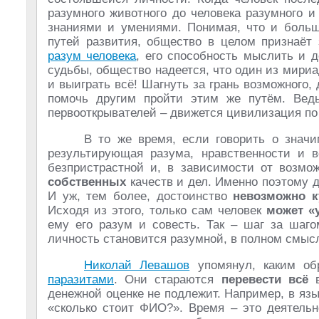
разумного животного до человека разумного 
знаниями и умениями. Понимая, что и больш
путей развития, общество в целом признаёт 
разум человека
, его способность мыслить и 
судьбы, общество надеется, что один из мири
и выиграть всё! Шагнуть за грань возможного, д
помочь другим пройти этим же путём. Вед
первооткрывателей – движется цивилизация по 
В то же время, если говорить о знач
результирующая разума, нравственности и в
безпристрастной и, в зависимости от возмо
собственных
качеств и дел. Именно поэтому 
И уж, тем более, достоинство
невозможно к
Исходя из этого, только сам человек
может «
ему его разум и совесть. Так – шаг за шаго
личность становится разумной, в полном смысл
Николай Левашов
упомянул, каким об
паразитами
. Они стараются
перевести всё
в
денежной оценке не подлежит. Например, в яз
«сколько стоит ФИО?». Время – это деятельн