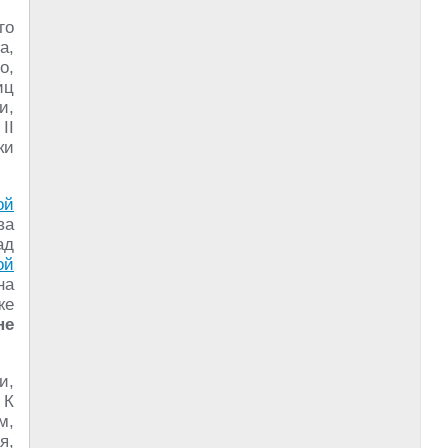
го
а,
о,
иц
и,
II
ки
ой
ва
ад
ой
на
же
не
и,
 К
м,
я,