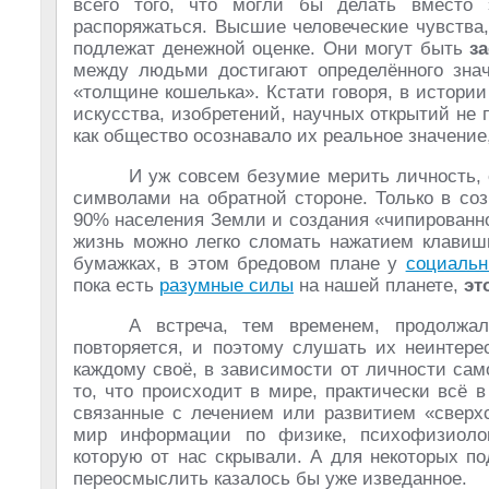
всего того, что могли бы делать вместо 
распоряжаться. Высшие человеческие чувства,
подлежат денежной оценке. Они могут быть
з
между людьми достигают определённого знач
«толщине кошелька». Кстати говоря, в истори
искусства, изобретений, научных открытий не 
как общество осознавало их реальное значение
И уж совсем безумие мерить личность, 
символами на обратной стороне. Только в со
90% населения Земли и создания «чипированно
жизнь можно легко сломать нажатием клавиши
бумажках, в этом бредовом плане у
социальн
пока есть
разумные силы
на нашей планете,
эт
А встреча, тем временем, продолжал
повторяется, и поэтому слушать их неинтере
каждому своё, в зависимости от личности сам
то, что происходит в мире, практически всё 
связанные с лечением или развитием «сверхс
мир информации по физике, психофизиологи
которую от нас скрывали. А для некоторых п
переосмыслить казалось бы уже изведанное.