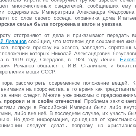
шёл многочисленных свидетелей, сообщивших ему 
рми содержалась Императрица Александра Фёдоровна
вил со слов своего соседа, охранника дома Ипатье
арская семья была погружена в вагон и увезена
.
рсту отстраняют от дела и приказывают передать в
ай Левашов
сообщил, что мотивом для сохранения жиз
ов, вопреки приказу их хозяев, завладеть спрятанны
сположении которых Николай Александрович безуслов
ла в 1919 году, Свердлов, в 1924 году Ленин.
Никол
ович Романов общался с И.В. Сталиным, и богатст
укрепления мощи СССР.
пора рассмотреть современное положение вещей. К
внимания на пророчества, в то время как представите
о за ними следят. Многие уже знакомы с предсказания
ь пророки и в своём отечестве
! Проблема заключает
ностями люди в Российской Империи были либо внут
тыми, либо вне неё. В последнем случае, их участь бы
ению. Но даже информация, дошедшая от христианск
онимании следует делать поправку на христианск