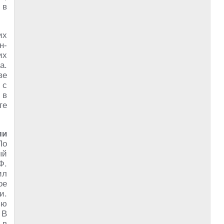
 в
их
н-
их
а.
ве
 с
 в
те
ли
По
ый
Ф.
ил
ое
и.
ью
 В
 в