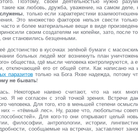
этого. Поэтому, своей деятельностью нужно разум
 такие как любовь, дружба, уважение, на самом деле, 
аслужены
, только если характеристики взаимоотношен
ения. Это множество факторов нельзя свести только
и часто и более материальные вещи в виде произведен
приносили своим создателям ни копейки, зато, после то
, они становились безценными.
её достоинство в кусочках зелёной бумаги с масонски
знании больных людей мог возникнуть план уничтожен
го» общества, гдё мысли человека контролируются, а е
, отключающей его от общей сети. Как написано на 
ых паразитов
только на Бога Яхве надежда, потому чт
ому не бывать
!
ась. Некоторые наивно считают, что на них мног
сно. Я не согласен с этой точкой зрения. Встречи да
ого человека. Для того, кто в меньшей степени осмысл
в них – «тёмный лес». Ну, разве что, любопытны совет
пособностей». Для кого-то они открывают целый нов
и, философии, антропологии, истории, лингвистик
одробности, сообщаемые на встречах, заставляют зано