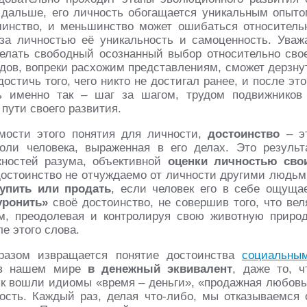
и дальше, его личность обогащается уникальным опыто
инство, и меньшинство может ошибаться относитель
за личностью её уникальность и самоценность. Уваж
делать свободный осознанный выбор относительно сво
адов, вопреки расхожим представлениям, сможет дерзну
остичь того, чего никто не достигал ранее, и после это
ь именно так – шаг за шагом, трудом подвижников
пути своего развития.
имости этого понятия для личности,
достоинство
– э
оли человека, выраженная в его делах. Это результ
жностей разума, объективной
оценки личностью сво
достоинство не отчуждаемо от личности другими людьм
упить или продать
, если человек его в себе ощущае
уронить»
своё достоинство, не совершив того, что вел
м, преодолевая и контролируя свою животную природ
е этого слова.
разом извращается понятие достоинства
социальны
 нашем мире
в денежный эквивалент
, даже то, ч
ык вошли идиомы «время – деньги», «продажная любовь
ость. Каждый раз, делая что-либо, мы отказываемся 