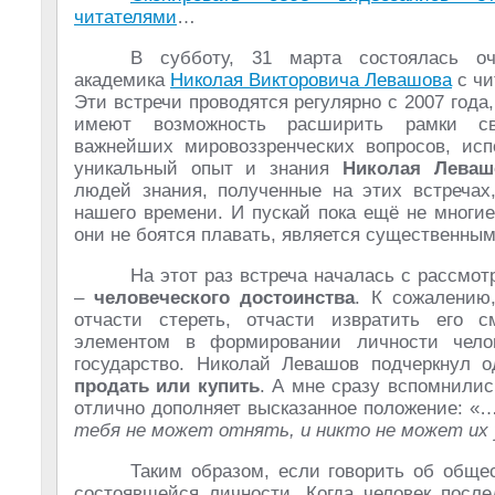
читателями
…
В субботу, 31 марта состоялась оч
академика
Николая Викторовича Левашова
с чи
Эти встречи проводятся регулярно с 2007 года,
имеют возможность расширить рамки св
важнейших мировоззренческих вопросов, исп
уникальный опыт и знания
Николая Леваш
людей знания, полученные на этих встреча
нашего времени. И пускай пока ещё не многи
они не боятся плавать, является существенны
На этот раз встреча началась с рассмо
–
человеческого достоинства
. К сожалени
отчасти стереть, отчасти извратить его 
элементом в формировании личности чело
государство. Николай Левашов подчеркнул 
продать или купить
. А мне сразу вспомнилис
отлично дополняет высказанное положение: «
тебя не может отнять, и никто не может их
Таким образом, если говорить об обще
состоявшейся личности. Когда человек после