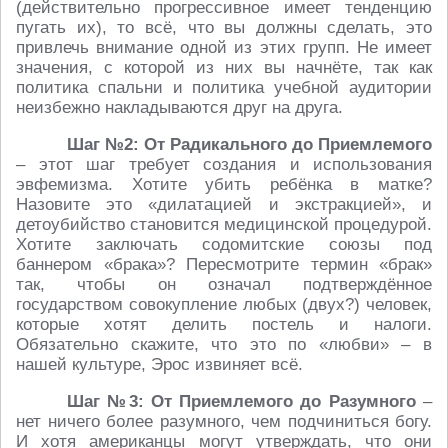
(действительно прогрессивное имеет тенденцию
пугать их), то всё, что вы должны сделать, это
привлечь внимание одной из этих групп. Не имеет
значения, с которой из них вы начнёте, так как
политика спальни и политика учебной аудитории
неизбежно накладываются друг на друга.
Шаг №2: От Радикального до Приемлемого
– этот шаг требует создания и использования
эвфемизма. Хотите убить ребёнка в матке?
Назовите это «дилатацией и экстракцией», и
детоубийство становится медицинской процедурой.
Хотите заключать содомитские союзы под
баннером «брака»? Пересмотрите термин «брак»
так, чтобы он означал подтверждённое
государством совокупление любых (двух?) человек,
которые хотят делить постель и налоги.
Обязательно скажите, что это по «любви» – в
нашей культуре, Эрос извиняет всё.
Шаг №3: От Приемлемого до Разумного
–
нет ничего более разумного, чем подчиниться богу.
И хотя американцы могут утверждать, что они