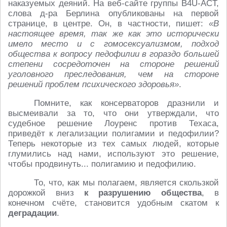
наказуемых деяний. На веб-сайте группы B4U-ACT,
слова д-ра Берлина опубликованы на первой
странице, в центре. Он, в частности, пишет:
«В
настоящее время, так же как это исторически
имело место и с гомосексуализмом, подход
общества к вопросу педофилии в гораздо большей
степени сосредоточен на стороне решений
уголовного преследования, чем на стороне
решений проблем психического здоровья»
.
Помните, как консерваторов дразнили и
высмеивали за то, что они утверждали, что
судебное решение Лоуренс против Техаса,
приведёт к легализации полигамии и педофилии?
Теперь некоторые из тех самых людей, которые
глумились над нами, используют это решение,
чтобы продвинуть... полигамию и педофилию.
То, что, как мы полагаем, является скользкой
дорожкой вниз
к разрушению общества
, в
конечном счёте, становится удобным скатом к
деградации
.