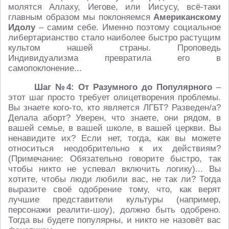
молятся Аллаху, Иегове, или Иисусу, всё-таки
главным образом мы поклоняемся
Aмериканскому
Идолу
– самим себе. Именно поэтому социальное
либертарианство стало наиболее быстро растущим
культом нашей страны. Проповедь
Индивидуализма превратила его в
самопоклонение...
Шаг №4: От Разумного до Популярного
–
этот шаг просто требует олицетворения проблемы.
Вы знаете кого-то, кто является ЛГБТ? Разведен/а?
Делала аборт? Уверен, что знаете, они рядом, в
вашей семье, в вашей школе, в вашей церкви. Вы
ненавидите их? Если нет, тогда, как вы можете
относиться неодобрительно к их действиям?
(Примечание: Обязательно говорите быстро, так
чтобы никто не успевал включить логику)... Вы
хотите, чтобы люди любили вас, не так ли? Тогда
выразите своё одобрение тому, что, как верят
лучшие представители культуры (например,
персонажи реалити-шоу), должно быть одобрено.
Тогда вы будете популярны, и никто не назовёт вас