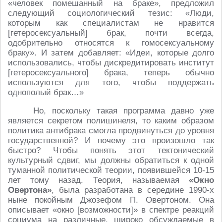
«человек помешанный на браке», предложил
следующий социологический тезис: «Люди,
которым как специалистам не нравится
[гетеросексуальный] брак, почти всегда,
одобрительно относятся к гомосексуальному
браку». И затем добавляет: «Идеи, которые долго
использовались, чтобы дискредитировать институт
[гетеросексуального] брака, теперь обычно
используются для того, чтобы поддержать
однополый брак…»
Но, поскольку такая программа давно уже
является секретом полишинеля, то каким образом
политика антибрака смогла продвинуться до уровня
государственной? И почему это произошло так
быстро? Чтобы понять этот тектонический
культурный сдвиг, мы должны обратиться к одной
туманной политической теории, появившейся 10-15
лет тому назад. Теория, называемая
«Окно
Овертона»
, была разработана в середине 1990-х
ныне покойным Джозефом П. Овертоном. Она
описывает «окно [возможности]» в спектре реакций
социума на различные, широко обсуждаемые в