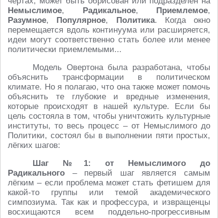
чертах, может быть обрисован или подразделён на
Немыслимое
,
Радикальное
,
Приемлемое
,
Разумное
,
Популярное
,
Политика
. Когда окно
перемещается вдоль континуума или расширяется,
идеи могут соответственно стать более или менее
политически приемлемыми...
Модель Овертона была разработана, чтобы
объяснить трансформации в политическом
климате. Но я полагаю, что она также может помочь
объяснить те глубокие и вредные изменения,
которые происходят в нашей культуре. Если бы
цель состояла в том, чтобы уничтожить культурные
институты, то весь процесс – от Немыслимого до
Политики, состоял бы в выполнении пяти простых,
лёгких шагов:
Шаг №1:
от Немыслимого до
Радикального
– первый шаг является самым
лёгким – если проблема может стать фетишем для
какой-то группы или темой академического
симпозиума. Так как и профессура, и извращенцы
восхищаются всем поддельно-прогрессивным