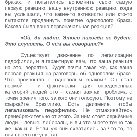
браках, и попытались вспомнить свою самую
первую реакцию, вашу внутреннюю реакцию, когда
вы услышали, что какие-то активисты или кто-то
пытаются продвинуть понятие однополого брака.
Какова была ваша первоначальная реакция?
«Ой, да ладно. Этого никогда не будет.
Это глупость. О чём вы говорите?»
Существует движение по легализации
педофилии, и я гарантирую вам, что ваша реакция
на это, вероятно, будет почти такая же, как ваша
первая реакция на разговоры об однополом браке.
Что произошло с однополым браком? Он стал
нормой – и фактически, для определённых
категорий людей это – самая важная проблема с
точки зрения того, за кого они голосуют. Поэтому не
фыркайте брезгливо. Есть движение, чтобы
легализовать педофилию
. Не отмахивайтесь
пренебрежительно от этого. За ним стоят серьёзные
люди – левые, либералы, и вы это знаете точно так
же, как и я. Если уж они схватились за что-то, то
они своего не упустят.