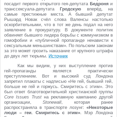
посадит первого открытого гея-депутата
Бедроня
и
транссексуала-депутата
Гродскую
вперёд, на
самые престижные места. А бывший депутат
Рышард Новак счёл слова Валенсы настолько
оскорбительными, что в тот же день подал на него
заявление в прокуратуру. В документе политик
обвиняет бывшего лидера борьбы с коммунизмом в
гомофобии и «публичной пропаганде ненависти к
сексуальным меньшинствам». По польским законам
за это может грозить наказание от крупного штрафа
до двух лет тюрьмы.
Источник
Как мы видим, у них выступление против
гей-пропаганды является практически
преступлением. Вот и высокий суд Лондона
запретил плакаты с надписью «Не гей, бывший гей,
больше не гей и горжусь. Смиритесь с этим». Это
был ответ благотворительной христианской группы
Core Issues Trust
на рекламную кампанию другой
организации,
Stonewall
, которая ранее
распространяла в транспорте лозунг:
«Некоторые
люди – геи. Смиритесь с этим»
. Мэр Лондона