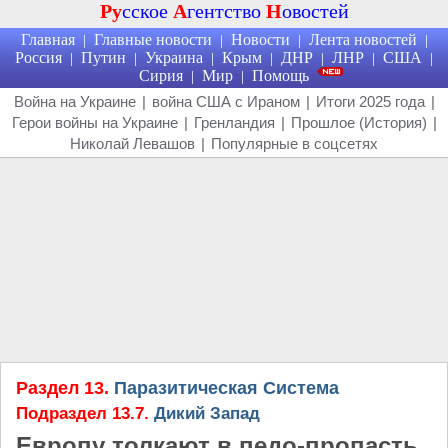
Ру
сское
А
гентство
Н
овостей
Главная
Главные новости
Новости
Лента новостей
|
|
|
|
Россия
Путин
Украина
Крым
ДНР
ЛНР
США
|
|
|
|
|
|
|
Сирия
Мир
Помощь
|
|
Война на Украине
|
война США с Ираном
|
Итоги 2025 года
|
Герои войны на Украине
|
Гренландия
|
Прошлое (История)
|
Николай Левашов
|
Популярные в соцсетях
Раздел 13.
Паразитическая Система
Подраздел 13.7.
Дикий Запад
Европу толкают в педо-пропасть