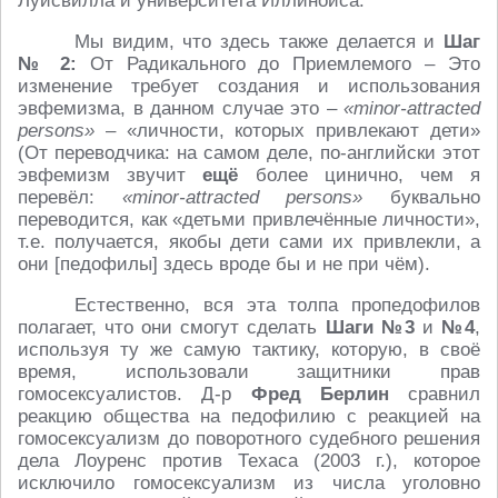
Луисвилла и университета Иллинойса.
Мы видим, что здесь также делается и
Шаг
№ 2:
От Радикального до Приемлемого – Это
изменение требует создания и использования
эвфемизма, в данном случае это –
«minor-attracted
persons»
– «личности, которых привлекают дети»
(От переводчика: на самом деле, по-английски этот
эвфемизм звучит
ещё
более цинично, чем я
перевёл:
«minor-attracted persons»
буквально
переводится, как «детьми привлечённые личности»,
т.е. получается, якобы дети сами их привлекли, а
они [педофилы] здесь вроде бы и не при чём).
Естественно, вся эта толпа пропедофилов
полагает, что они смогут сделать
Шаги №3
и
№4
,
используя ту же самую тактику, которую, в своё
время, использовали защитники прав
гомосексуалистов. Д-р
Фред Берлин
сравнил
реакцию общества на педофилию с реакцией на
гомосексуализм до поворотного судебного решения
дела Лоуренс против Техаса (2003 г.), которое
исключило гомосексуализм из числа уголовно