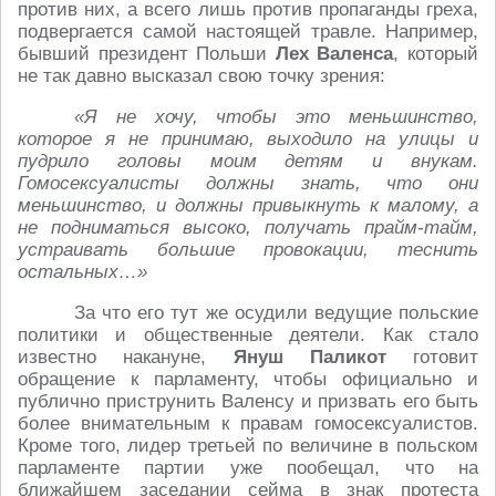
против них, а всего лишь против пропаганды греха,
подвергается самой настоящей травле. Например,
бывший президент Польши
Лех Валенса
, который
не так давно высказал свою точку зрения:
«Я не хочу, чтобы это меньшинство,
которое я не принимаю, выходило на улицы и
пудрило головы моим детям и внукам.
Гомосексуалисты должны знать, что они
меньшинство, и должны привыкнуть к малому, а
не подниматься высоко, получать прайм-тайм,
устраивать большие провокации, теснить
остальных…»
За что его тут же осудили ведущие польские
политики и общественные деятели. Как стало
известно накануне,
Януш Паликот
готовит
обращение к парламенту, чтобы официально и
публично приструнить Валенсу и призвать его быть
более внимательным к правам гомосексуалистов.
Кроме того, лидер третьей по величине в польском
парламенте партии уже пообещал, что на
ближайшем заседании сейма в знак протеста