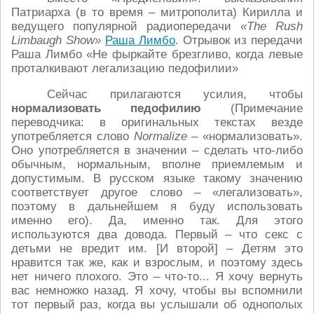
Патриарха (в то время – митрополита) Кирилла и
ведущего популярной радиопередачи
«The Rush
Limbaugh Show»
Раша Лимбо
. Отрывок из передачи
Раша Лимбо «Не фыркайте брезгливо, когда левые
проталкивают легализацию педофилии»
Сейчас прилагаются усилия, чтобы
нормализовать педофилию
(Примечание
переводчика: в оригинальных текстах везде
употребляется слово
Normalize
– «нормализовать».
Оно употребляется в значении – сделать что-либо
обычным, нормальным, вполне приемлемым и
допустимым. В русском языке такому значению
соответствует другое слово – «легализовать»,
поэтому в дальнейшем я буду использовать
именно его). Да, именно так. Для этого
используются два довода. Первый – что секс с
детьми не вредит им. [И второй] – Детям это
нравится так же, как и взрослым, и поэтому здесь
нет ничего плохого. Это – что-то... Я хочу вернуть
вас немножко назад. Я хочу, чтобы вы вспомнили
тот первый раз, когда вы услышали об однополых