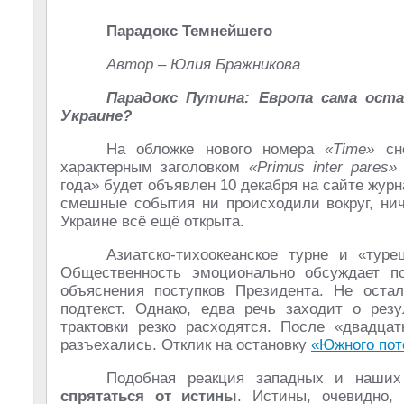
Парадокс Темнейшего
Автор – Юлия Бражникова
Парадокс Путина: Европа сама ост
Украине?
На обложке нового номера
«Time»
сно
характерным заголовком
«Primus inter pares»
года» будет объявлен 10 декабря на сайте жур
смешные события ни происходили вокруг, нич
Украине всё ещё открыта.
Азиатско-тихоокеанское турне и «тур
Общественность эмоционально обсуждает по
объяснения поступков Президента. Не оста
подтекст. Однако, едва речь заходит о рез
трактовки резко расходятся. После «двадцат
разъехались. Отклик на остановку
«Южного пот
Подобная реакция западных и наши
спрятаться от истины
. Истины, очевидно,