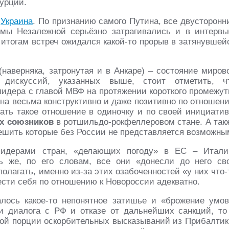
Турции.
а
Украина
. По признанию самого Путина, все двусторонн
ы Незалежной серьёзно затрагивались и в интервь
 итогам встреч ожидался какой-то прорыв в затянувшей
наверняка, затронутая и в Анкаре) – состояние миров
 дискуссий, указанных выше, стоит отметить, ч
лидера с главой МВФ на протяжении короткого промежут
на весьма конструктивно и даже позитивно по отношен
ать такое отношение в одиночку и по своей инициатив
х союзников
в ротшильдо-рокфеллеровом стане. А так
ешить которые без России не представляется возможны
идерами стран, «делающих погоду» в ЕС – Итали
ь же, по его словам, все они «донесли до него св
олагать, именно из-за этих озабоченностей «у них что-
вести себя по отношению к Новороссии адекватно.
ось какое-то непонятное затишье и «брожение умов
 диалога с РФ и отказе от дальнейших санкций, то
ой порции оскорбительных высказываний из Прибалтик