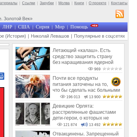
материалы
|
Ссылки
|
Зарубки
|
Молва
|
Книги
|
О проекте
|
Контакты
. Золотой Век»
ЛНР
США
Сирия
Мир
Помощь
|
|
|
|
е (История)
|
Николай Левашов
|
Популярные в соцсетях
Летающий «калаш». Есть
средство защитить страну
без наращивания ядерной
мощи
969
Почти все продукты
питания заточены на то,
что бы сделать нас больными
и бесплодным
196 013
13 900
Девицкие Орлята:
расстрелянные фашистами
дети-герои, о которых не
рассказывают в шк
121 874
13 492
Отвакцинены. Запрещенный