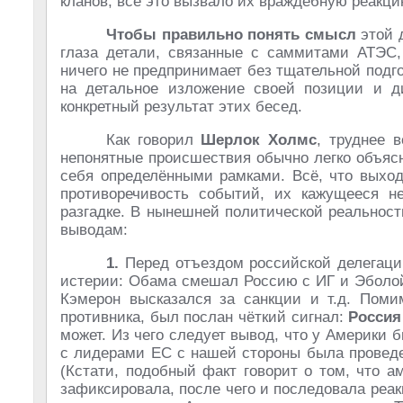
кланов, всё это вызвало их враждебную реакци
Чтобы правильно понять смысл
этой 
глаза детали, связанные с саммитами АТЭС
ничего не предпринимает без тщательной подго
на детальное изложение своей позиции и ди
конкретный результат этих бесед.
Как говорил
Шерлок Холмс
, труднее 
непонятные происшествия обычно легко объясн
себя определёнными рамками. Всё, что выход
противоречивость событий, их кажущееся не
разгадке. В нынешней политической реальнос
выводам:
1.
Перед отъездом российской делегаци
истерии: Обама смешал Россию с ИГ и Эболой
Кэмерон высказался за санкции и т.д. Поми
противника, был послан чёткий сигнал:
Россия
может. Из чего следует вывод, что у Америки 
с лидерами ЕС с нашей стороны была проведе
(Кстати, подобный факт говорит о том, что а
зафиксировала, после чего и последовала реак