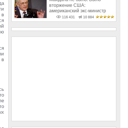
да
вторжение США:
ти
американский экс-министр
 в
написал открытое пись
116 431
10 884
ся
ей
ую
ся
ли
 в
сь
го
ле
то
ых