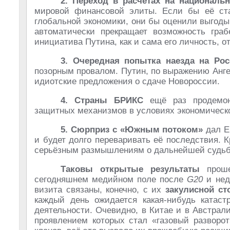
2. Переход в расчётах на национал
мировой финансовой элиты. Если бы её ста
глобальной экономики, они бы оценили выгоды
автоматически прекращает возможность граб
инициатива Путина, как и сама его личность, о
3. Очередная попытка наезда на Ро
позорным провалом. Путин, по выражению Анге
идиотские предложения о сдаче Новороссии.
4. Страны БРИКС
ещё раз продемон
защитных механизмов в условиях экономическо
5. Сюрприз с «Южным потоком»
дал Ев
и будет долго переваривать её последствия. 
серьёзным размышлениям о дальнейшей судьбе
Таковы открытые результаты
проше
сегодняшнем медийном поле после
G20
и нед
визита связаны, конечно, с их
закулисной ст
каждый день ожидается какая-нибудь катаст
деятельности. Очевидно, в Китае и в Австра
проявлением которых стал «газовый разворот