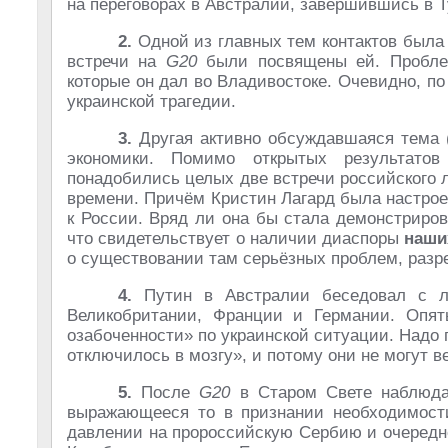
на переговорах в Австралии, завершившись в 
2.
Одной из главных тем контактов был
встречи на
G20
были посвящены ей. Проблем
которые он дал во Владивостоке. Очевидно, по
украинской трагедии.
3.
Другая активно обсуждавшаяся тема (
экономики. Помимо открытых результатов
понадобились целых две встречи российского 
времени. Причём Кристин Лагард была настрое
к России. Вряд ли она бы стала демонстриров
что свидетельствует о наличии диаспоры
наши
о существовании там серьёзных проблем, разр
4.
Путин в Австралии беседовал с л
Великобритании, Франции и Германии. Опят
озабоченности» по украинской ситуации. Надо п
отключилось в мозгу», и потому они не могут 
5.
После
G20
в Старом Свете наблюдал
выражающееся то в признании необходимости
давлении на пророссийскую Сербию и очередн