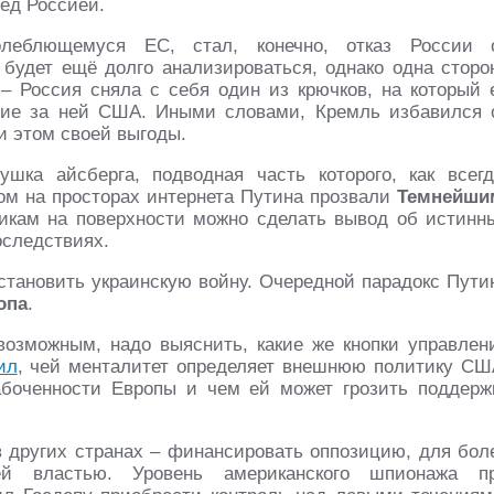
ед Россией.
леблющемуся ЕС, стал, конечно, отказ России 
 будет ещё долго анализироваться, однако одна сторо
– Россия сняла с себя один из крючков, на который 
щие за ней США. Иными словами, Кремль избавился 
и этом своей выгоды.
шка айсберга, подводная часть которого, как всегд
ром на просторах интернета Путина прозвали
Темнейши
бликам на поверхности можно сделать вывод об истинн
оследствиях.
становить украинскую войну. Очередной парадокс Пути
опа
.
возможным, надо выяснить, какие же кнопки управлен
ил
, чей менталитет определяет внешнюю политику СШ
абоченности Европы и чем ей может грозить поддерж
 других странах – финансировать оппозицию, для бол
й властью. Уровень американского шпионажа п