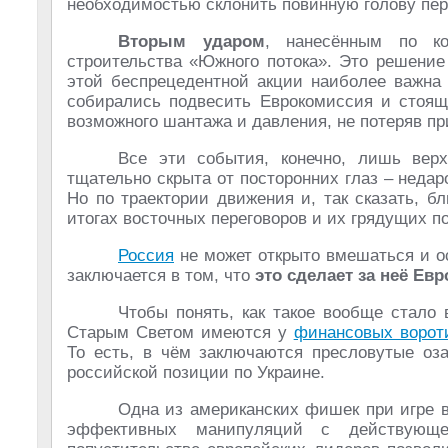
необходимостью склонить повинную голову пер
Вторым ударом
, нанесённым по ко
строительства «Южного потока». Это решение
этой беспрецедентной акции наиболее важна 
собирались подвесить Еврокомиссия и стоя
возможного шантажа и давления, не потеряв пр
Все эти события, конечно, лишь верху
тщательно скрыта от посторонних глаз – неда
Но по траектории движения и, так сказать, 
итогах восточных переговоров и их грядущих п
Россия
не может открыто вмешаться и о
заключается в том, что
это сделает за неё Евр
Чтобы понять, как такое вообще стало 
Старым Светом имеются у
финансовых ворот
То есть, в чём заключаются пресловутые оз
российской позиции по Украине.
Одна из американских фишек при игре в
эффективных манипуляций с действующе