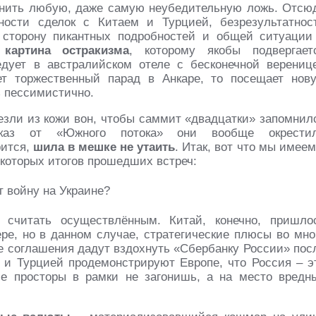
чинить любую, даже самую неубедительную ложь. Отсю
ности сделок с Китаем и Турцией, безрезультатнос
 сторону пикантных подробностей и общей ситуации
 картина остракизма
, которому якобы подвергает
едует в австралийском отеле с бесконечной верениц
ет торжественный парад в Анкаре, то посещает нов
ь пессимистично.
зли из кожи вон, чтобы саммит «двадцатки» запомнил
каз от «Южного потока» они вообще окрести
рится,
шила в мешке не утаить
. Итак, вот что мы имеем
которых итогов прошедших встреч:
считать осуществлённым. Китай, конечно, пришло
ре, но в данном случае, стратегические плюсы во мно
е соглашения дадут вздохнуть «Сбербанку России» пос
 и Турцией продемонстрируют Европе, что Россия – э
е просторы в рамки не загонишь, а на место вредн