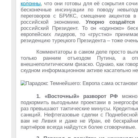
колонны
, что они готовы для её сокрытия со
бесконечные инсинуации по поводу невыгод
переговоров с БРИКС, смещение акцентов в
российской экономике.
Упорно создаётся
российский Президент. То он «одиноко» бес
европейских лидеров, то «грустно» принима
резиденцию турецкого Президента – тоже очен
Комментаторы в самом деле просто выле
только ранним отъездом Путина, а от
внешнеполитическим фиаско. Однако, как гово
скудном информационном активе касательно не
1. «Восточный» разворот РФ
можно 
подкормить выгодными проектами в энергосфе
раз превышают тактические минусы. Кредитны
санкций. Нефтегазовые сделки с Поднебесной
вам не Ливия и даже не Иран, её бескрайни
партнёров всегда найдутся более сговорчивые.