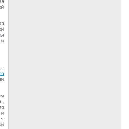
ва
ой
тя
ой
ая
и
ес
ра
чи
ом
ь,
го
 и
ет
ой