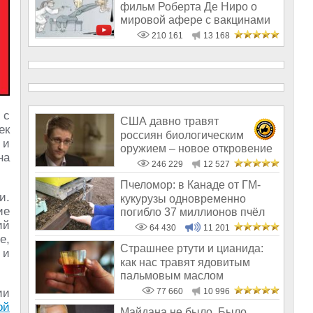
фильм Роберта Де Ниро о
мировой афере с вакцинами
210 161
13 168
с
США давно травят
ек
россиян биологическим
 и
оружием – новое откровение
на
Эдварда Сноудена
246 229
12 527
Пчеломор: в Канаде от ГМ-
и.
кукурузы одновременно
ие
погибло 37 миллионов пчёл
ий
64 430
11 201
е,
Страшнее ртути и цианида:
 и
как нас травят ядовитым
пальмовым маслом
ии
77 660
10 996
ой
Майдана не было. Было