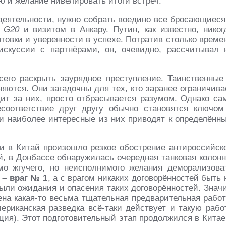
ю и желание нивелировать итоги встреч.
деятельности, нужно собрать воедино все бросающиеся
,
G20
и визитом в Анкару. Путин, как известно, никог
товки и уверенности в успехе. Потратив столько време
скуссии с партнёрами, он, очевидно, рассчитывал 
всего раскрыть заурядное преступление. Таинственные
яются. Они загадочны для тех, кто заранее ограничива
ит за них, просто отбрасывается разумом. Однако са
соответствие друг другу обычно становятся ключом
ти наиболее интересные из них приводят к определённ
и в Китай произошло резкое обострение антироссийск
, в Донбассе обнаружилась очередная танковая колонн
мо жгучего, но неисполнимого желания деморализова
 – враг № 1
, а с врагом никаких договорённостей быть 
были ожидания и опасения таких договорённостей. Значи
на какая-то весьма тщательная предварительная работ
мериканская разведка всё-таки действует и такую рабо
ция). Этот подготовительный этап продолжился в Китае