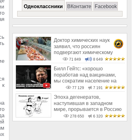
це
ии
Одноклассники
ВКонтакте
Facebook
то
ая
сь
Доктор химических наук
ть
заявил, что россиян
подвергают химическому
геноциду
71 849
8 649
ие
Билл Гейтс: «хорошо
поработав над вакцинами,
ся
мы сократим население на
 к
10-15%»
77 129
7 191
Эпоха дегенератов,
на
наступившая в западном
го
мире, прорывается в Россию
да
278 650
6 320
ей
ым
ых