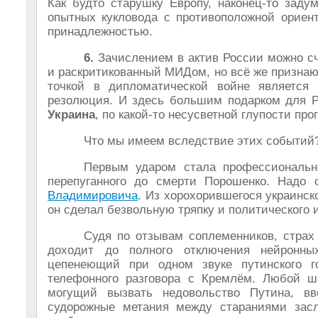
Как будто старушку Европу, наконец-то зад
опытных кукловода с противоположной ориент
принадлежностью.
6.
Зачислением в актив России можно сч
и раскритикованный МИДом, но всё же призна
точкой в дипломатической войне является
резолюция. И здесь большим подарком для Р
Украина
, по какой-то несусветной глупости пр
Что мы имеем вследствие этих событий
Первым ударом стала профессионально
перепуганного до смерти Порошенко. Надо
Владимировича
. Из хорохорившегося украинск
он сделал безвольную тряпку и политического 
Судя по отзывам соплеменников, страх
доходит до полного отключения нейронных
цепенеющий при одном звуке путинского г
телефонного разговора с Кремлём. Любой ша
могущий вызвать недовольство Путина, вв
судорожные метания между стараниями зас