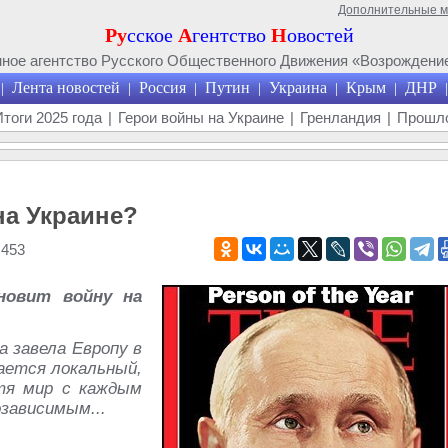
Дополнительные 
Ру
сское
А
гентство
Н
овостей
ое агентство Русского Общественного Движения «Возрождение
Лента новостей
Россия
Путин
Украина
Крым
ДНР
|
|
|
|
|
|
|
Итоги 2025 года
|
Герои войны на Украине
|
Гренландия
|
Прошло
на Украине?
 453
новит войну на
а завела Европу в
ается локальный,
тя мир с каждым
зависимым...