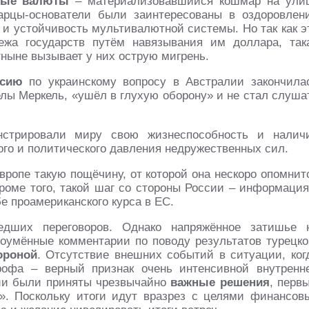
ьные валюты
– материализовавшийся кошмар на ули
рцы-основатели были заинтересованы в оздоровлен
 и устойчивость мультивалютной системы. Но так как э
ежа государств путём навязывания им доллара, так
тныне вызывает у них острую мигрень.
ссию
по украинскому вопросу в Австралии закончила
лы Меркель, «ушёл в глухую оборону» и не стал слуша
стрировали миру свою жизнеспособность и налич
го и политического давления недружественных сил.
ропе такую пощёчину, от которой она нескоро опомнит
Кроме того, такой шаг со стороны России – информация
 проамериканского курса в ЕС.
дших переговоров. Однако напряжённое затишье 
оумённые комментарии по поводу результатов турецко
ороной
. Отсутствие внешних событий в ситуации, ког
рофа – верный признак очень интенсивной внутренн
лии были приняты чрезвычайно
важные решения
, перв
». Поскольку итоги идут вразрез с целями финансов