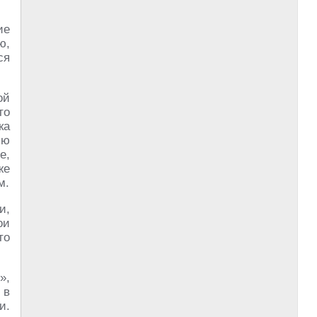
ие
ю,
ся
ой
то
ка
ию
е,
же
м.
и,
ои
то
»,
 в
и.