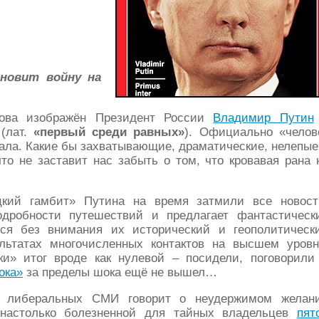
ановит войну на
ва изображён Президент России
Владимир Путин
(лат.
«первый среди равных»
). Официально «челов
нала. Какие бы захватывающие, драматические, нелепые
то не заставит нас забыть о том, что кровавая рана 
ецкий гамбит» Путина на время затмили все новост
дробности путешествий и предлагает фантастическ
лся без внимания их исторический и геополитическ
ультатах многочисленных контактов на высшем уровн
ки» итог вроде как нулевой – посидели, поговорили
ока»
за пределы шока ещё не вышел…
х либеральных СМИ говорит о неудержимом желан
 настолько болезненной для тайных владельцев
пят