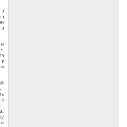
 в
да
ни
на
 и
ет
ма
 к
ым
ой
а,
ть
не
т,
а.
ту
 и