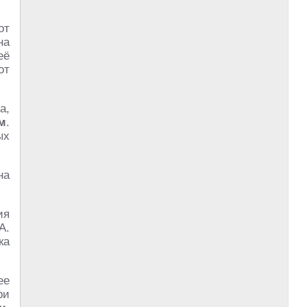
от
на
её
от
а,
м
.
ых
на
ия
А.
ка
ее
ри