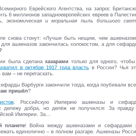
семирного Еврейского Агентства, на запрос Британск
ить 6 миллионов западноевропейских евреев в Палести
, экономическая и моральная пыль большого свет
ле снова стонут: «Лучше быть нищим, чем ашкеназом
 для ашкеназов закончилась холокостом, а для сефард
?
ссии была сделана
хазарами
только для одного, чтобы
ахватил в октябре 1917 года власть
в России? Чья эт
 вам – не перетаскать.
ефарды Варбурги закончили тогда, когда поубивали все
 нам пришёл
?
истов
. Российскую Империю ашкеназы и сефар
к дележу добра, но делёж не получился: За правду
ийской Империи. За…
й планете
! Война между ашкеназами и сефардами 
лежать единолично – в полном разгаре. Ашкеназы Росс