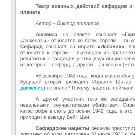
Театр военных действий сефардов и 
планета
Автор – Виктор Филатов
Ашкеназ
на иврите означает
«Гер
«ашкеназы» относится ко всем евреям – вых
Сефарад
означает на иврите
«Испания»
, п
относится к евреям – выходцам из арабского
религиозные традиции у этих двух общин неск
из которых – сефард, а другой – ашкеназ» (Ес
«В декабре 1942 года, когда масштабы 
будущий второй президент Израиля Шазар 
движение
) не знали? Почему нацисты поймали
А другой участник того же заседан
невольными соучастниками убийства». Сион
катастрофе вплоть до осени 1942 года, а это 
приходит к выводу Бейт Цви.
Сефардскиe нацисты
решили приступить
документ об этом датирован 31 июля 1941 г. 