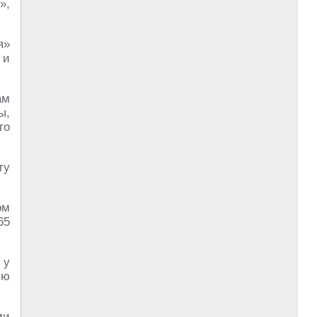
»,
я»
 и
ам
ы,
го
ту
ом
65
 у
ую
ми