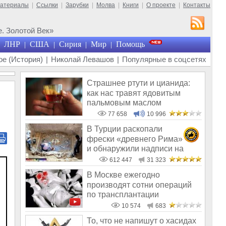
материалы
|
Ссылки
|
Зарубки
|
Молва
|
Книги
|
О проекте
|
Контакты
. Золотой Век»
ЛНР
США
Сирия
Мир
Помощь
|
|
|
|
е (История)
|
Николай Левашов
|
Популярные в соцсетях
Страшнее ртути и цианида:
как нас травят ядовитым
пальмовым маслом
77 658
10 996
В Турции раскопали
фрески «древнего Рима»
и обнаружили надписи на
Русском!
612 447
31 323
В Москве ежегодно
производят сотни операций
по трансплантации
человеческих органов
10 574
683
То, что не напишут о хасидах