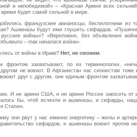
ной и непобедимой» – «Красная Армия всех сильней
 время будет самой сильной в мире.
добились французские авианосцы, беспилотники из т
ская? Ашкеназы будут ими глушить сефардов. «Пушечн
 русские войны»? «Вероломно, без объявления войн
объявили – так началася война»
.
улись от войны в Ираке?
Нет, не сможем
.
 фронтом захватывают, по их терминологии, «нич
 другом не воюют. В Афганистан нас сионистам тоже 
е воюют друг с другом, они единым фронтом захватыва
ми. И ни армии США, и ни армии России закосить от 
овалось бы, чтоб исчезли и ашкеназы, и сефарды, нац
ся Сталин.
чему они рвут у нас именно энергетику – жилы и артер
равительство сефардов, и ашкеназы воюют против не