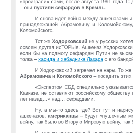
«проиграли» сами, после августа 1991 года. С 
– они
пустили сефардов в Кремль
.
И снова идёт война между ашкеназами и
принадлежащей Абрамовичу и Коломойскому
Коломойского.
Тот же
Ходорковский
не у русских хотел
совсем другая исТОРЫя. Ашкеназ Ходорковск
если бы на подмогу сефардам Путин не высви
толка –
хасида и хабадника Лазара
с его бандо
И Ходорковский загремел на нары. То ж
Абрамовича
и
Коломойского
– посадить этих
«Экспертом СБД специально указывается
Кавказе, не оставляют российскому обществу
лет назад…» над… сефардами.
Ну, а мы-то здесь где? Вот тут и нари
ашкеназов,
американцы
– будут «пушечным мя
войну, так было во Вторую Мировую войну, так б
И только ослеплённый ашкеназской про