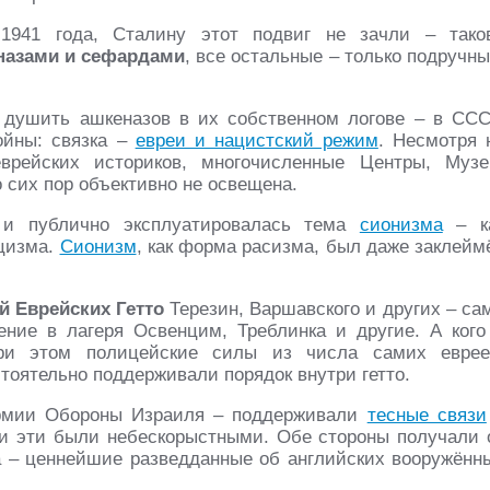
1941 года, Сталину этот подвиг не зачли – тако
назами и сефардами
, все остальные – только подручны
 душить ашкеназов в их собственном логове – в ССС
ойны: связка –
евреи и нацистский режим
. Несмотря 
врейских историков, многочисленные Центры, Музе
 сих пор объективно не освещена.
и публично эксплуатировалась тема
сионизма
– к
ацизма.
Сионизм
, как форма расизма, был даже заклейм
 Еврейских Гетто
Терезин, Варшавского и других – са
ение в лагеря Освенцим, Треблинка и другие. А кого
при этом полицейские силы из числа самих еврее
оятельно поддерживали порядок внутри гетто.
рмии Обороны Израиля – поддерживали
тесные связи
зи эти были небескорыстными. Обе стороны получали 
ка – ценнейшие разведданные об английских вооружённ