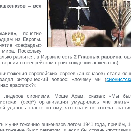
ашкеназов – вся
мания»
, понятие
одцам из Европы.
онятие «сефарды»
 мира. Поскольку
олько разнятся, в Израиле есть
2 Главных раввина
, од
ть версии о нееврейском происхождении ашкеназов).
уничтожения европейских евреев (ашкеназов) стали ясн
задал риторический вопрос: «почему мы (
сионистск
 нас врасплох?»
ия лидеров сионизма, Моше Арам, сказал: «Мы бы
истская (сеф*) организация умудрилась «не знать»
ей удалось только потому, что она и не хотела знать»
 к уничтожению ашкеназов летом 1941 года, причём, 1
Уничтожение было секретом, и если бы страны-противни