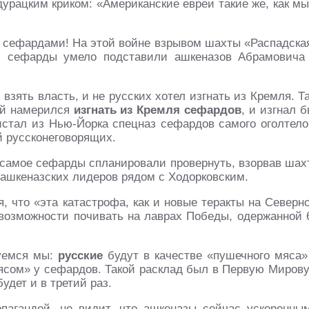
дурацким криком: «Американские евреи такие же, как мы
 сефардами! На этой войне взрывом шахты «Распадска
, сефарды умело подставили ашкеназов Абрамовича
 взять власть, и не русских хотел изгнать из Кремля. Т
ий намерился
изгнать из Кремля сефардов
, и изгнал б
стал из Нью-Йорка спецназ сефардов самого оголтело
й руссконеговорящих.
е самое сефарды спланировали провернуть, взорвав шах
 ашкеназских лидеров рядом с Ходорковским.
, что «эта катастрофа, как и новые теракты на Северн
 возможности почивать на лаврах Победы, одержанной 
суемся мы:
русские
будут в качестве «пушечного мяса»
сом» у сефардов. Такой расклад был в Первую Миров
удет и в третий раз.
пагандой, не видит, что ашкеназы сейчас ускоренны