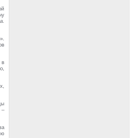
ой
ну
а.
».
ов
 в
о,
х,
ды
 –
за
ию