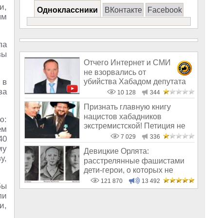
и,
Одноклассники
ВКонтакте
Facebook
ым
ла
зы
Отчего Интернет и СМИ
не взорвались от
убийства Хабадом депутата
 в
Сергея Митрофанова
за
10 128
344
Признать главную книгу
нацистов хабадников
ю:
экстремистской! Петиция не
ем
тем адресатам
7 029
336
40
му
Девицкие Орлята:
у,
расстрелянные фашистами
дети-герои, о которых не
рассказывают в шк
121 870
13 492
бы
ли
и,