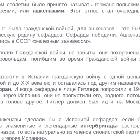
м столетии было принято называть германо-польским
евреями, или
ашкеназами
. Этот этнос стал очередн
 гг. была гражданской войной, для ашкеназов – это бы
ическую родину сефардов. Сефарды победили. Ашкена
ылись в СССР «железным занавесом».
полях Гражданской войны, не забыты: они похоронены
ровольцам, погибшим во время Гражданской войны 
азожгли в Испании гражданскую войну с одной цель
ой и до ХIX века ею и оставалась под другим названи
рран
. И когда сефарды в лице
Гитлера
попросили в 19
 через Испанию, они не пропустили его, родного, пото
в голове другое: Гитлер должен был идти на Москв
 ашкеназы сделали бы с Испанией сефардов, если 
что знаменитые и легендарные
интербригады
состоя
азов, то есть натурально из членов сионистской парти
 «героев Испании».