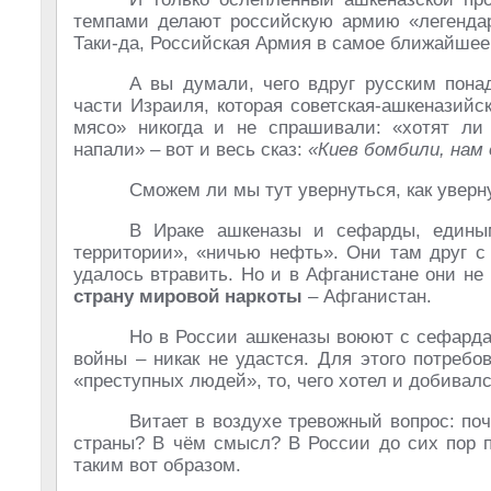
темпами делают российскую армию «легендар
Таки-да, Российская Армия в самое ближайшее
А вы думали, чего вдруг русским пона
части Израиля, которая советская-ашкеназий
мясо» никогда и не спрашивали: «хотят ли
напали» – вот и весь сказ:
«Киев бомбили, нам 
Сможем ли мы тут увернуться, как уверн
В Ираке ашкеназы и сефарды, единым
территории», «ничью нефть». Они там друг с
удалось втравить. Но и в Афганистане они н
страну мировой наркоты
– Афганистан.
Но в России ашкеназы воюют с сефарда
войны – никак не удастся. Для этого потреб
«преступных людей», то, чего хотел и добивал
Витает в воздухе тревожный вопрос: по
страны? В чём смысл? В России до сих пор п
таким вот образом.