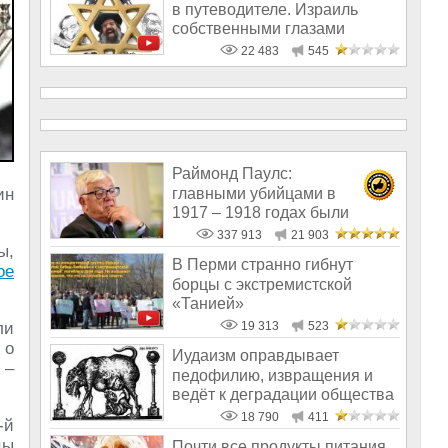
в путеводителе. Израиль
собственными глазами
22 483
545
Раймонд Паулс:
главными убийцами в
ин
1917 – 1918 годах были
латыши и евреи, а не русс
337 913
21 903
ы,
В Перми странно гибнут
ое
борцы с экстремистской
«Танией»
ли
19 313
523
 о
Иудаизм оправдывает
 –
педофилию, извращения и
ведёт к деградации общества
18 790
411
-й
цы
Почти все продукты питания