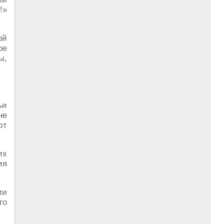
!»
ой
ое
ы,
ьи
не
ют
их
ия
ии
го