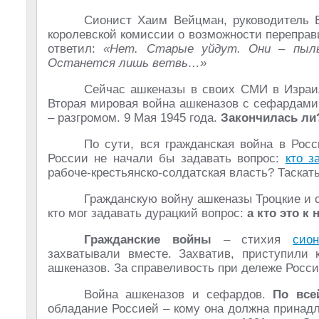
Сионист Хаим Вейцман, руководитель В
королевской комиссии о возможности переправ
ответил:
«Нет. Старые уйдут. Они – пыль
Останется лишь ветвь…»
Сейчас ашкеназы в своих СМИ в Израи
Вторая мировая война ашкеназов с сефардами
– разгромом. 9 Мая 1945 года.
Закончилась ли
По сути, вся гражданская война в Ро
России не начали бы задавать вопрос:
кто з
рабоче-крестьянско-солдатская власть? Таскать
Гражданскую войну ашкеназы Троцкие и с
кто мог задавать дурацкий вопрос:
а кто это к
Гражданские войны
– стихия
сион
захватывали вместе. Захватив, приступили 
ашкеназов. За справеливость при дележе Росс
Война ашкеназов и сефардов.
По все
обладание Россией – кому она должна принад