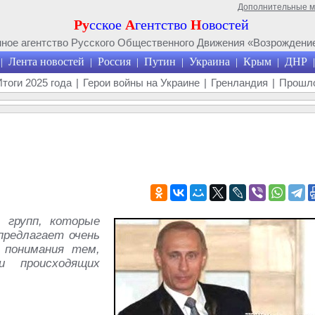
Дополнительные 
Ру
сское
А
гентство
Н
овостей
ое агентство Русского Общественного Движения «Возрождение
Лента новостей
Россия
Путин
Украина
Крым
ДНР
|
|
|
|
|
|
|
Итоги 2025 года
|
Герои войны на Украине
|
Гренландия
|
Прошло
 групп, которые
предлагает очень
 понимания тем,
и происходящих