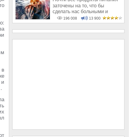
го
заточены на то, что бы
сделать нас больными и
бесплодным
196 008
13 900
о:
ва
ни
им
 в
же
 и
..
ла
ть
их
ыл
от