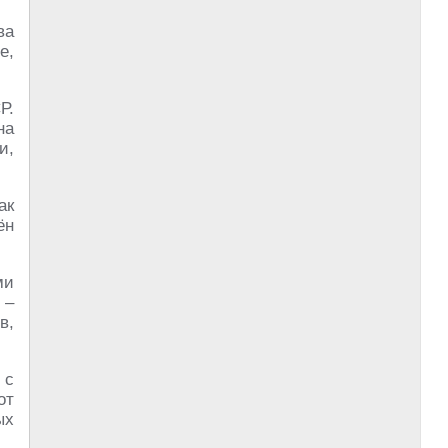
ва
е,
Р.
на
и,
ак
ён
ми
 –
в,
с
от
ых