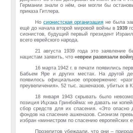
Германии знали о нём, они могли бы останов
приказа Гитлера.
Но
сионистская организация
не была заи
ещё до начала второй мировой войны в
1939
го
сионистов, будущий первый президент Израи
всего еврейского народа.
21 августа 1939 года это заявление 
нацистам заявить, что
«евреи развязали войн
16 марта 1942 г. в печати появились пе
Бабьем Ярe и других местax. На другой ден
появилось официальное опровержение: «раз
преувеличения». 52 тыс. ашкеназов, убитых в 
18 января 1943 скрывать было невозм
позиция Ицхака Гринбойма: не давать ни копей
сбор средств для их спасения. «Это опасно
фондов на спасение ашкеназов. Сионизм прев
избран «министром по спасению европейских 
Прозелитов убеждали, что они – природ