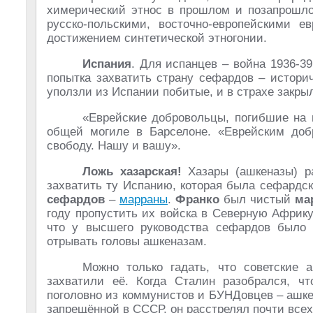
химерический этнос в прошлом и позапрошло
русско-польскими, восточно-европейскими 
достижением синтетической этногонии.
Испания
. Для испанцев – война 1936-39
попытка захватить страну сефардов – истор
уползли из Испании побитые, и в страхе закр
«Еврейские добровольцы, погибшие на 
общей могиле в Барселоне. «Еврейским доб
свободу. Нашу и вашу».
Ложь хазарская!
Хазары (ашкеназы) р
захватить ту Испанию, которая была сефардск
сефардов
–
марраны
.
Франко
был чистый
ма
году пропустить их войска в Северную Африку
что у высшего руководства сефардов было 
отрывать головы ашкеназам.
Можно только гадать, что советские
захватили её. Когда Сталин разобрался, 
поголовно из коммунистов и БУНДовцев – ашкен
запрещённой в СССР, он расстрелял почти всех