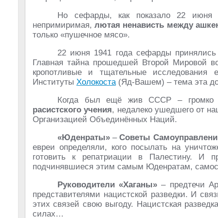
Но сефарды, как показало 22 июня 
непримиримая,
лютая ненависть
между ашке
только «пушечное мясо».
22 июня 1941 года сефарды принялись
Главная тайна прошедшей Второй Мировой в
кропотливые и тщательные исследования е
Институты
Холокоста
(Яд-Вашем) – тема эта до
Когда был ещё жив СССР – громко 
расистского учения
, недалеко ушедшего от н
Организацией Объединённых Наций.
«Юденраты»
–
Советы Самоуправлений
евреи определяли, кого посылать на уничтож
готовить к репатриации в Палестину. И 
подчинявшиеся этим самым Юденратам, самост
Руководители «Хаганы»
– предтечи А
представителями нацистской разведки. И свя
этих связей свою выгоду. Нацистская развед
силах…