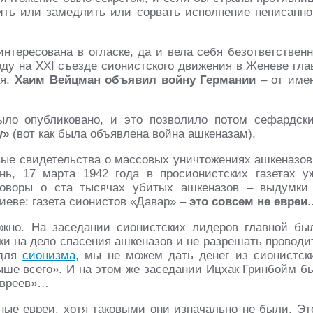
ить или замедлить или сорвать исполнение неписанно
нтересована в огласке, да и вела себя безответственн
ду на ХХI съезде сионистского движения в Женеве гла
ля,
Хаим Вейцман объявил войну Германии
– от име
было опубликовано, и это позволило потом сефардск
у»
(вот как была объявлена война ашкеназам).
рвые свидетельства о массовых уничтожениях ашкеназов
ь, 17 марта 1942 года в просионистских газетах у
говоры о ста тысячах убитых ашкеназов – выдумки
Киеве: газета сионистов «Давар» –
это совсем не евреи
.
ожно. На заседании сионистских лидеров главной бы
ки на дело спасения ашкеназов и не разрешать проводи
 для
сионизма
, мы не можем дать денег из сионистск
ыше всего». И на этом же заседании Ицхак Гринбойм б
евреев»…
ные евреи, хотя таковыми они изначально не были. Эт