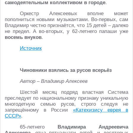
самодеятельным коллективом в городе
.
Оркестр Алексеевых вполне может
пополниться новыми музыкантами. Во-первых, сам
Владимир честно признаётся, что 15 детей – далеко
не предел. А во-вторых, у 62-летнего папаши уже
восемь внуков
.
Источник
Чиновники взялись за русов всерьёз
Автор – Владимир Алексеев
Шестой месяц подряд властная Система
преследует по национальному признаку уникальную
многодетную семью русов, строго следуя не
запрещённому в России
«Катехизису еврея в
СССР»
.
65-летнего
Владимира Андреевича
Алексеева
, отца пятнадцати детей, и десятерых