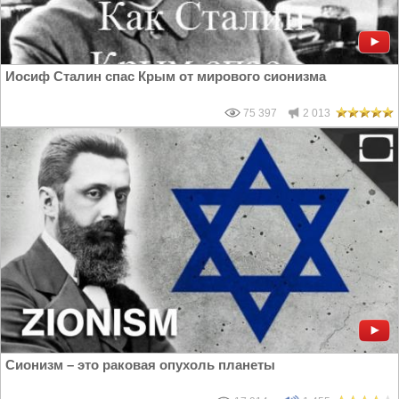
Иосиф Сталин спас Крым от мирового сионизма
75 397
2 013
Сионизм – это раковая опухоль планеты