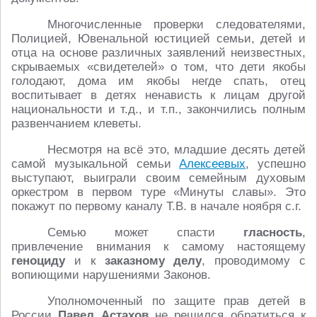
Многочисленные проверки следователями,
Полицией, Ювенальной юстицией семьи, детей и
отца на основе различных заявлений неизвестных,
скрываемых «свидетелей» о том, что дети якобы
голодают, дома им якобы негде спать, отец
воспитывает в детях ненависть к лицам другой
национальности и т.д., и т.п., закончились полным
развенчанием клеветы.
Несмотря на всё это, младшие десять детей
самой музыкальной семьи
Алексеевых
, успешно
выступают, выиграли своим семейным духовым
оркестром в первом туре «Минуты славы». Это
покажут по первому каналу Т.В. в начале ноября с.г.
Семью может спасти
гласность
,
привлечение внимания к самому настоящему
геноциду
и к
заказному делу
, проводимому с
вопиющими нарушениями Законов.
Уполномоченный по защите прав детей в
России
Павел Астахов
не решился обратиться к