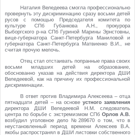
Наталия Веледеева смогла профессионально
провернуть эту дискриминацию сразу восьми детей
русов с помощью Председателя комитета по
культуре СПб Губанкова А.Н., прокурора
Выборгского р-на СПб Гуриной Марины Эрнстовны,
вице-губернатора Санкт-Петербурга Маниловой и
губернатора Санкт-Петербурга Матвиенко В.И., не
считая прочую мелочь.
Отец стал отстаивать попранные права своих
восьми младших детей на образование,
обоснованно указав на действия директора ДШИ
Веледеевой, как на причину их профессиональной
дискриминации.
В ответ против Владимира Алексеева – отца
пятнадцати детей – на основе
устного заявления
директора ДШИ Веледеевой Н.М. следователь
центра по борьбе с экстремизмом СПб
Орлов А.В.
возбудил уголовное дело №289670 о том, что в
неустановленный период времени Алексеев В.А.
якобы распространял в ДШИ листовки собственного