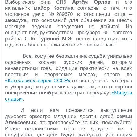
Выборгского р-на СПб
Артём Орлов
и его
начальник
майор Костина
согласны с тем, что
уголовное дело №289670 в отношении отца –
заказуха
, что оснований для обвинения за шесть
месяцев ведения следствия не добыто! Но
обещают под руководством Прокурора Выборгского
района СПб
Гуриной М.Э.
вести следствие хоть
год, хоть больше, пока чего-либо не накопают!
Все, кому не безразлична судьба уникально
одарённых восьми русских детей, которым
ненавистники гоев, сидящие практически на всех
властных и творческих местах, строго по
«Катехизису еврея СССР»
готовят участь вахтёров
и уборщиц, могут помочь даже тем, что в
первое
воскресенье ноября
посмотрят передачу
«Минута
славы»
.
И если вам понравится выступление
духового оркестра младших десяти детей
семьи
Алексеевых
, то проголосуйте за них, пожалуйста!
Иначе ненавистники гоев не допустят их в
полуфинал, где дети будут выступать уже своим