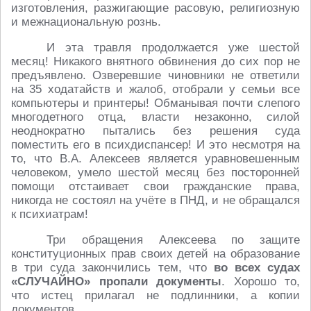
изготовления, разжигающие расовую, религиозную
и межнациональную рознь.
И эта травля продолжается уже шестой
месяц! Никакого внятного обвинения до сих пор не
предъявлено. Озверевшие чиновники не ответили
на 35 ходатайств и жалоб, отобрали у семьи все
компьютеры и принтеры! Обманывая почти слепого
многодетного отца, власти незаконно, силой
неоднократно пытались без решения суда
поместить его в психдиспансер! И это несмотря на
то, что В.А. Алексеев является уравновешенным
человеком, умело шестой месяц без посторонней
помощи отстаивает свои гражданские права,
никогда не состоял на учёте в ПНД, и не обращался
к психиатрам!
Три обращения Алексеева по защите
конституционных прав своих детей на образование
в три суда закончились тем, что
во всех судах
«СЛУЧАЙНО» пропали документы
. Хорошо то,
что истец прилагал не подлинники, а копии
документов.