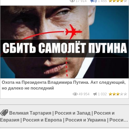
17 914
1 455
Охота на Президента Владимира Путина. Акт следующий,
но далеко не последний
49 954
1 032
Великая Тартария
|
Россия и Запад
|
Россия и
Евразия
|
Россия и Европа
|
Россия и Украина
|
Россия
и ЕС
|
Европа и Украина