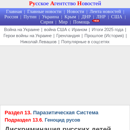
Ру
сское
А
гентство
Н
овостей
Главная
Главные новости
Новости
Лента новостей
|
|
|
|
Россия
Путин
Украина
Крым
ДНР
ЛНР
США
|
|
|
|
|
|
|
Сирия
Мир
Помощь
|
|
Война на Украине
|
война США с Ираном
|
Итоги 2025 года
|
Герои войны на Украине
|
Гренландия
|
Прошлое (История)
|
Николай Левашов
|
Популярные в соцсетях
Раздел 13.
Паразитическая Система
Подраздел 13.6.
Геноцид русов
Дискриминация русских детей