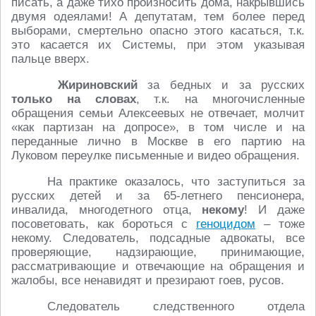
писать, а даже тихо произносить дома, накрывшись
двумя одеялами! А депутатам, тем более перед
выборами, смертельно опасно этого касаться, т.к.
это касается их Системы, при этом указывая
пальце вверх.
Жириновский
за бедных и за русских
только на словах
, т.к. на многочисленные
обращения семьи Алексеевых не отвечает, молчит
«как партизан на допросе», в том числе и на
переданные лично в Москве в его партию на
Луковом переулке письменные и видео обращения.
На практике оказалось, что заступиться за
русских детей и за 65-летнего пенсионера,
инвалида, многодетного отца,
некому
! И даже
посоветовать, как бороться с
геноцидом
– тоже
некому. Следователь, подсадные адвокаты, все
проверяющие, надзирающие, принимающие,
рассматривающие и отвечающие на обращения и
жалобы, все ненавидят и презирают гоев, русов.
Следователь следственного отдела