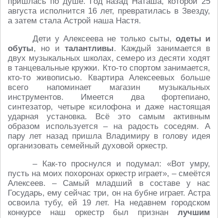
пришлась по душе. Год назад Наташа, которой 25
августа исполнится 16 лет, превратилась в Звезду,
а затем стала Астрой наша Настя.
Дети у Алексеева не только сыты,
одеты и
обуты
, но и
талантливы
. Каждый занимается в
двух музыкальных школах, семеро из десяти ходят
в танцевальные кружки. Кто-то спортом занимается,
кто-то живописью. Квартира Алексеевых больше
всего напоминает магазин музыкальных
инструментов. Имеется два фортепиано,
синтезатор, четыре ксилофона и даже настоящая
ударная установка. Всё это самым активным
образом используется – на радость соседям. А
пару лет назад пришла Владимиру в голову идея
организовать семейный духовой оркестр.
– Как-то проснулся и подумал: «Вот умру,
пусть на моих похоронах оркестр играет», – смеётся
Алексеев. – Самый младший в составе у нас
Государь, ему сейчас три, он на бубне играет. Астра
освоила тубу, ей 19 лет. На недавнем городском
конкурсе наш оркестр был признан
лучшим