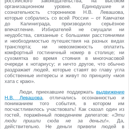
российского законодательства, на высоком
организационном уровне. Единодушие и
сознательность сторонников Н.В. Левашова,
которые собрались со всей России – от Камчатки
до Калиниграда, производило серьёзное
впечатление. Избирателей не смущали ни
неудобства, связанные с большими расстояниями
и необходимостью путешествия на разных видах
транспорта; ни невозможность оплатить
комфортный гостиничный номер в столице; ни
сухомятка во время стояния в многочасовой
очереди к нотариусу; и ничто другое, что обычно
раздражает людей, которые ставят во главу угла
собственные интересы и живут по принципу «моя
хата с краю».
Люди, приехавшие поддержать
выдвижение
Н.В. Левашова
, отличались осознанностью и
пониманием того события, в котором им
посчастливилось участвовать! Как сказал один из
гостей, поражённый поведением делегатов:
«Эти
люди пришли сюда не за деньги!»
. Да,
действительно. Не деньги привели людей в