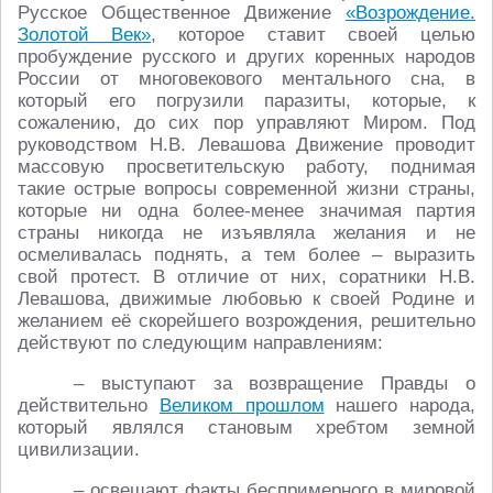
Русское Общественное Движение
«Возрождение.
Золотой Век»
, которое ставит своей целью
пробуждение русского и других коренных народов
России от многовекового ментального сна, в
который его погрузили паразиты, которые, к
сожалению, до сих пор управляют Миром. Под
руководством Н.В. Левашова Движение проводит
массовую просветительскую работу, поднимая
такие острые вопросы современной жизни страны,
которые ни одна более-менее значимая партия
страны никогда не изъявляла желания и не
осмеливалась поднять, а тем более – выразить
свой протест. В отличие от них, соратники Н.В.
Левашова, движимые любовью к своей Родине и
желанием её скорейшего возрождения, решительно
действуют по следующим направлениям:
– выступают за возвращение Правды о
действительно
Великом прошлом
нашего народа,
который являлся становым хребтом земной
цивилизации.
– освещают факты беспримерного в мировой