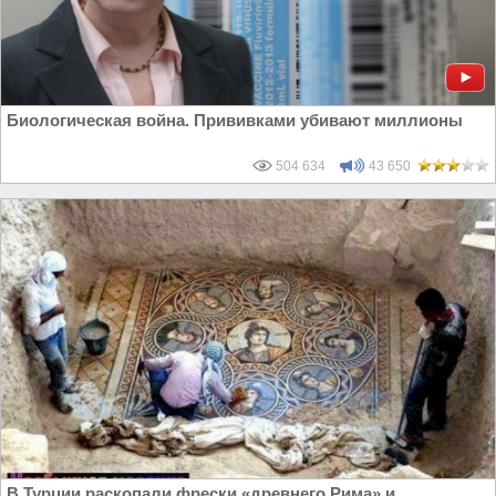
Биологическая война. Прививками убивают миллионы
504 634
43 650
В Турции раскопали фрески «древнего Рима» и