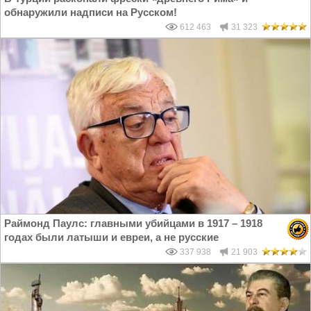
обнаружили надписи на Русском!
612 463
31 323
Раймонд Паулс: главными убийцами в 1917 – 1918
годах были латыши и евреи, а не русские
337 938
21 903