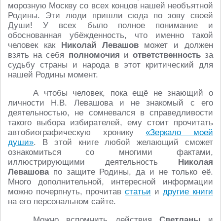
морозную Москву со всех концов нашей необъятной
Родины. Эти люди пришли сюда по зову своей
Души! У всех было полное понимание и
обоснованная убёжденность, что именно такой
человек как
Николай Левашов
может и должен
взять на себя
полномочия
и
ответственность
за
судьбу страны и народа в этот критический для
нашей Родины момент.
А чтобы человек, пока ещё не знающий о
личности Н.В. Левашова и не знакомый с его
деятельностью, не сомневался в справедливости
такого выбора избирателей, ему стоит прочитать
автобиографическую хронику
«Зеркало моей
души»
. В этой книге любой желающий сможет
ознакомиться со многими фактами,
иллюстрирующими деятельность
Николая
Левашова
по защите Родины, да и не только её.
Много дополнительной, интересной информации
можно почерпнуть, прочитав
статьи
и
другие книги
на его персональном сайте.
Можно вспомнить действия
Светланы
и