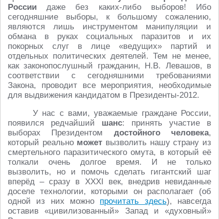
России
даже без каких-либо выборов! Ибо
сегодняшние выборы, к большому сожалению,
являются лишь инструментом манипуляции и
обмана в руках социальных паразитов и их
покорных слуг в лице «ведущих» партий и
отдельных политических деятелей. Тем не менее,
как законопослушный гражданин, Н.В. Левашов, в
соответствии с сегодняшними требованиями
Закона, проводит все мероприятия, необходимые
для выдвижения кандидатом в Президенты-2012.
У нас с вами, уважаемые граждане России,
появился редчайший
шанс
: принять участие в
выборах Президентом
достойного человека
,
который реально
может
вызволить нашу страну из
смертельного паразитического омута, в который её
толкали очень долгое время. И не только
вызволить, но и помочь сделать гигантский шаг
вперёд – сразу в XXXI век, внедрив невиданные
доселе технологии, которыми он располагает (об
одной из них можно
прочитать здесь
), навсегда
оставив «цивилизованный» Запад и «духовный»