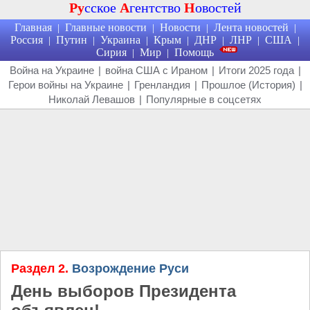
Ру
сское
А
гентство
Н
овостей
Главная
Главные новости
Новости
Лента новостей
|
|
|
|
Россия
Путин
Украина
Крым
ДНР
ЛНР
США
|
|
|
|
|
|
|
Сирия
Мир
Помощь
|
|
Война на Украине
|
война США с Ираном
|
Итоги 2025 года
|
Герои войны на Украине
|
Гренландия
|
Прошлое (История)
|
Николай Левашов
|
Популярные в соцсетях
Раздел 2.
Возрождение Руси
День выборов Президента