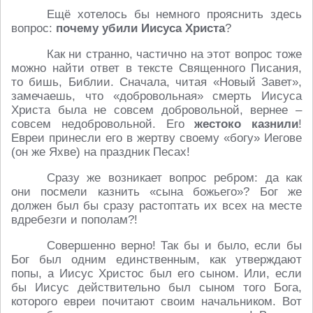
Ещё хотелось бы немного прояснить здесь
вопрос:
почему убили Иисуса Христа
?
Как ни странно, частично на этот вопрос тоже
можно найти ответ в тексте Священного Писания,
то бишь, Библии. Сначала, читая «Новый Завет»,
замечаешь, что «добровольная» смерть Иисуса
Христа была не совсем добровольной, вернее –
совсем недобровольной. Его
жестоко казнили
!
Евреи принесли его в жертву своему «богу» Иегове
(он же Яхве) на праздник Песах!
Сразу же возникает вопрос ребром: да как
они посмели казнить «сына божьего»? Бог же
должен был бы сразу растоптать их всех на месте
вдребезги и пополам?!
Совершенно верно! Так бы и было, если бы
Бог был одним единственным, как утверждают
попы, а Иисус Христос был его сыном. Или, если
бы Иисус действительно был сыном того Бога,
которого евреи почитают своим начальником. Вот