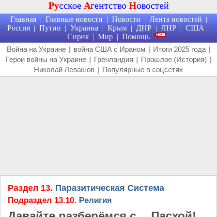
Ру
сское
А
гентство
Н
овостей
Главная
Главные новости
Новости
Лента новостей
|
|
|
|
Россия
Путин
Украина
Крым
ДНР
ЛНР
США
|
|
|
|
|
|
|
Сирия
Мир
Помощь
|
|
Война на Украине
|
война США с Ираном
|
Итоги 2025 года
|
Герои войны на Украине
|
Гренландия
|
Прошлое (История)
|
Николай Левашов
|
Популярные в соцсетях
Раздел 13.
Паразитическая Система
Подраздел 13.10.
Религия
Давайте разберёмся с… Пасхой!