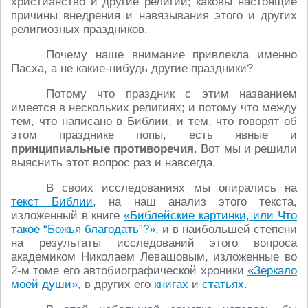
христианство и другие религии; каковы настоящие
причины внедрения и навязывания этого и других
религиозных праздников.
Почему наше внимание привлекла именно
Пасха, а не какие-нибудь другие праздники?
Потому что праздник с этим названием
имеется в нескольких религиях; и потому что между
тем, что написано в Библии, и тем, что говорят об
этом празднике попы, есть явные и
принципиальные противоречия
. Вот мы и решили
выяснить этот вопрос раз и навсегда.
В своих исследованиях мы опирались на
текст Библии
, на наш анализ этого текста,
изложенный в книге
«Библейские картинки, или Что
такое “Божья благодать”?»
, и в наибольшей степени
на результаты исследований этого вопроса
академиком Николаем Левашовым, изложенные во
2-м томе его автобиографической хроники
«Зеркало
моей души»
, в других его
книгах
и
статьях
.