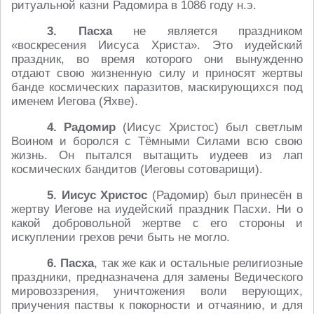
ритуальной казни Радомира в 1086 году н.э.
3. Пасха
не является праздником
«воскресения Иисуса Христа». Это иудейский
праздник, во время которого они вынужденно
отдают свою жизненную силу и приносят жертвы
банде космических паразитов, маскирующихся под
именем Иегова (Яхве).
4. Радомир
(Иисус Христос) был светлым
Воином и боролся с Тёмными Силами всю свою
жизнь. Он пытался вытащить иудеев из лап
космических бандитов (Иеговы сотоварищи).
5. Иисус Христос
(Радомир) был принесён в
жертву Иегове на иудейский праздник Пасхи. Ни о
какой добровольной жертве с его стороны и
искуплении грехов речи быть не могло.
6. Пасха
, так же как и остальные религиозные
праздники, предназначена для замены Ведического
мировоззрения, уничтожения воли верующих,
приучения паствы к покорности и отчаянию, и для