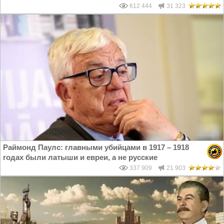
612 444
31 323
Раймонд Паулс: главными убийцами в 1917 – 1918
годах были латыши и евреи, а не русские
337 909
21 903