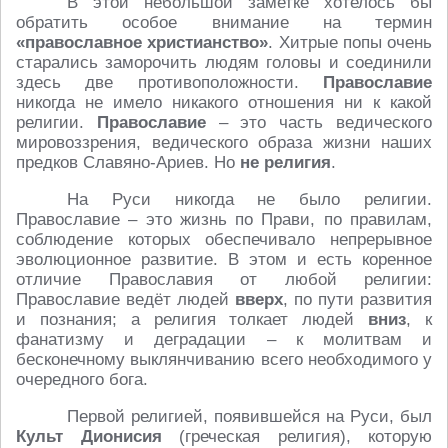
В этой небольшой заметке хотелось бы
обратить особое внимание на термин
«православное христианство»
. Хитрые попы очень
старались заморочить людям головы и соединили
здесь две противоположности.
Православие
никогда не имело никакого отношения ни к какой
религии.
Православие
– это часть ведического
мировоззрения, ведического образа жизни наших
предков Славяно-Ариев. Но
не религия
.
На Руси никогда не было религии.
Православие – это жизнь по Прави, по правилам,
соблюдение которых обеспечивало непрерывное
эволюционное развитие. В этом и есть коренное
отличие Православия от любой религии:
Православие ведёт людей
вверх
, по пути развития
и познания; а религия толкает людей
вниз
, к
фанатизму и деградации – к молитвам и
бесконечному выклянчиванию всего необходимого у
очередного бога.
Первой религией, появившейся на Руси, был
Культ Дионисия
(греческая религия), которую