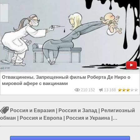
Отвакцинены. Запрещенный фильм Роберта Де Ниро о
мировой афере с вакцинами
210 152
13 168
Россия и Евразия
|
Россия и Запад
|
Религиозный
обман
|
Россия и Европа
|
Россия и Украина
|
Церковная братва
|
Политика в России