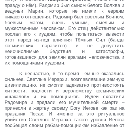
правду о нём). Радомир был сыном белого Волхва и
ведуньи Марии, которые не имели к евреям
никакого отношения. Радомир был светлым Воином,
боевым магом, очень умным, смелым и
мужественным человеком. Его отец действительно
послал его к иудеям, чтобы попытаться вывести
этот народ из-под влияния Тёмных Сил (банды
космических паразитов) и не допустить
неисчислимые бедствия и катастрофы,
готовившиеся для землян врагами Человечества и
их помощниками иудеями.
К несчастью, в то время Тёмные оказались
сильнее. Светлые Иерархи, возглавлявшие земную
цивилизацию, не смогли адекватно противостоять
хитрости, подлости и вероломству космических
«шакалов» и их помощников. Иудеи схватили
Радомира и предали его мучительной смерти –
принесли в жертву своему Богу Иегове как раз на
праздник Песах. И именно за это ритуальное
убийство Светлого Иерарха такого уровня Иегова
пообещал своим рабам-помощникам избавление от