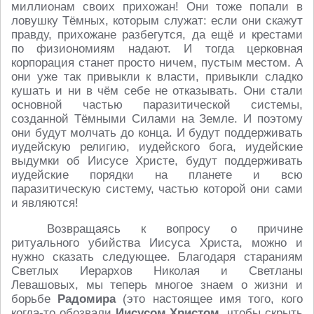
миллионам своих прихожан! Они тоже попали в
ловушку Тёмных, которым служат: если они скажут
правду, прихожане разбегутся, да ещё и крестами
по физиономиям надают. И тогда церковная
корпорация станет просто ничем, пустым местом. А
они уже так привыкли к власти, привыкли сладко
кушать и ни в чём себе не отказывать. Они стали
основной частью паразитической системы,
созданной Тёмными Силами на Земле. И поэтому
они будут молчать до конца. И будут поддерживать
иудейскую религию, иудейского бога, иудейские
выдумки об Иисусе Христе, будут поддерживать
иудейские порядки на планете и всю
паразитическую систему, частью которой они сами
и являются!
Возвращаясь к вопросу о причине
ритуального убийства Иисуса Христа, можно и
нужно сказать следующее. Благодаря стараниям
Светлых Иерархов Николая и Светланы
Левашовых, мы теперь многое знаем о жизни и
борьбе
Радомира
(это настоящее имя того, кого
когда-то обозвали
Иисусом Христом
, чтобы скрыть