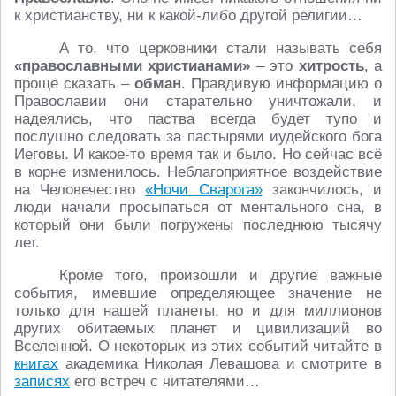
к христианству, ни к какой-либо другой религии…
А то, что церковники стали называть себя
«православными христианами»
– это
хитрость
, а
проще сказать –
обман
. Правдивую информацию о
Православии они старательно уничтожали, и
надеялись, что паства всегда будет тупо и
послушно следовать за пастырями иудейского бога
Иеговы. И какое-то время так и было. Но сейчас всё
в корне изменилось. Неблагоприятное воздействие
на Человечество
«Ночи Сварога»
закончилось, и
люди начали просыпаться от ментального сна, в
который они были погружены последнюю тысячу
лет.
Кроме того, произошли и другие важные
события, имевшие определяющее значение не
только для нашей планеты, но и для миллионов
других обитаемых планет и цивилизаций во
Вселенной. О некоторых из этих событий читайте в
книгах
академика Николая Левашова и смотрите в
записях
его встреч с читателями…