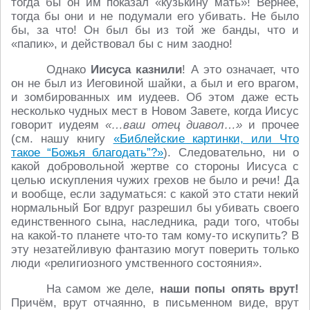
тогда бы он им показал «кузькину мать»! Вернее,
тогда бы они и не подумали его убивать. Не было
бы, за что! Он был бы из той же банды, что и
«папик», и действовал бы с ним заодно!
Однако
Иисуса казнили
! А это означает, что
он не был из Иеговиной шайки, а был и его врагом,
и зомбированных им иудеев. Об этом даже есть
несколько чудных мест в Новом Завете, когда Иисус
говорит иудеям
«…ваш отец диавол…»
и прочее
(см. нашу книгу
«Библейские картинки, или Что
такое “Божья благодать”?»
). Следовательно, ни о
какой добровольной жертве со стороны Иисуса с
целью искупления чужих грехов не было и речи! Да
и вообще, если задуматься: с какой это стати некий
нормальный Бог вдруг разрешил бы убивать своего
единственного сына, наследника, ради того, чтобы
на какой-то планете что-то там кому-то искупить? В
эту незатейливую фантазию могут поверить только
люди «религиозного умственного состояния».
На самом же деле,
наши попы опять врут!
Причём, врут отчаянно, в письменном виде, врут