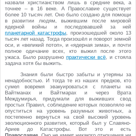
назвали христианством лишь в средние века, а
точнее – в 16 веке. А Православие существует
более 10 тысяч лет. Оно было создано для помощи
в развитии людям, выжившим после мировой
ядерной войны и последовавшей за ней
планетарной катастрофы
, произошедшей около 13
тысяч лет назад. Тогда произошёл и поворот земной
оси, и «великий потоп», и «ядерная зима», и почти
полное одичание всех, кто выжил после этого
ужаса. Было разрушено
практически всё
, и стояла
задача хотя бы выжить.
Знания были быстро забыты и утеряны за
ненадобностью. И тогда те из наших предков, кто
сумел вовремя эвакуироваться с планеты на
Вайтманах и Вайтмарах и через Врата
Междумирья, придумали для выживших свод
простых Правил, соблюдение которых позволяло не
опуститься на уровень разумных животных, а
постепенно вернуться на свой высокий уровень
эволюционного развития, который был у Славяно-
Ариев до Катастрофы. Вот это и есть
Православие
. Оно не имеет никакого отношения ни