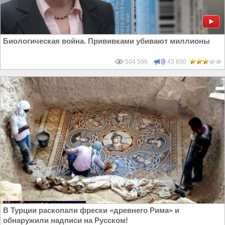
Биологическая война. Прививками убивают миллионы
504 596
43 650
В Турции раскопали фрески «древнего Рима» и
обнаружили надписи на Русском!