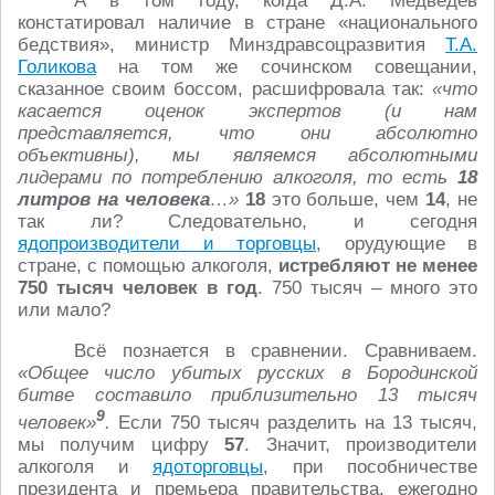
А в том году, когда Д.А. Медведев
констатировал наличие в стране «национального
бедствия», министр Минздравсоцразвития
Т.А.
Голикова
на том же сочинском совещании,
сказанное своим боссом, расшифровала так:
«что
касается оценок экспертов (и нам
представляется, что они абсолютно
объективны), мы являемся абсолютными
лидерами по потреблению алкоголя, то есть
18
литров на человека
…»
18
это больше, чем
14
, не
так ли? Следовательно, и сегодня
ядопроизводители и торговцы
, орудующие в
стране, с помощью алкоголя,
истребляют не менее
750 тысяч человек в год
. 750 тысяч – много это
или мало?
Всё познается в сравнении. Сравниваем.
«Общее число убитых русских в Бородинской
битве составило приблизительно 13 тысяч
9
человек»
.
Если 750 тысяч разделить на 13 тысяч,
мы получим цифру
57
. Значит, производители
алкоголя и
ядоторговцы
, при пособничестве
президента и премьера правительства, ежегодно