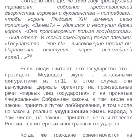
Согласно легенде,
«в 1655 году французский
парламент – собрание представителей
дворянства, горожан и духовенства – потребовал,
чтобы король Людовик XIV изменил свою
политику. «Зачем?» – удивился и наступил брови
король. «Она противоречит пользе государства»,
– был ответ. И тогда самодержец пожал плечами.
«Государство – это я!» – высокомерно бросил он.
Парламент отступил перед высочайшей
16
волей…»
Если люди считают, что государство это –
президент Медведев вкупе с остальными
фигурантами из ст.11, в этом случае они
вынуждены держать ориентир на произвольные
речи «первых лиц государства» и на принятые
Федеральным Собранием законы, в том числе на
законы, принятые путём лоббирования, в том числе
на законы, реально
ухудшающие жизнь народа
, в
том числе, на законы, принятые не в интересах
России, а в интересах иностранных государств.
Когда же граждане ориентируются на