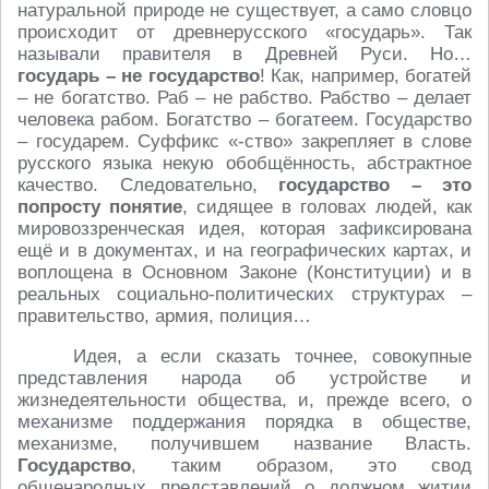
натуральной природе не существует, а само словцо
происходит от древнерусского «государь». Так
называли правителя в Древней Руси. Но…
государь – не государство
! Как, например, богатей
– не богатство. Раб – не рабство. Рабство – делает
человека рабом. Богатство – богатеем. Государство
– государем. Суффикс «-ство» закрепляет в слове
русского языка некую обобщённость, абстрактное
качество. Следовательно,
государство – это
попросту понятие
, сидящее в головах людей, как
мировоззренческая идея, которая зафиксирована
ещё и в документах, и на географических картах, и
воплощена в Основном Законе (Конституции) и в
реальных социально-политических структурах –
правительство, армия, полиция…
Идея, а если сказать точнее, совокупные
представления народа об устройстве и
жизнедеятельности общества, и, прежде всего, о
механизме поддержания порядка в обществе,
механизме, получившем название Власть.
Государство
, таким образом, это свод
общенародных представлений о должном житии