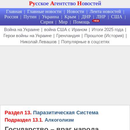
Ру
сское
А
гентство
Н
овостей
Главная
Главные новости
Новости
Лента новостей
|
|
|
|
Россия
Путин
Украина
Крым
ДНР
ЛНР
США
|
|
|
|
|
|
|
Сирия
Мир
Помощь
|
|
Война на Украине
|
война США с Ираном
|
Итоги 2025 года
|
Герои войны на Украине
|
Гренландия
|
Прошлое (История)
|
Николай Левашов
|
Популярные в соцсетях
Раздел 13.
Паразитическая Система
Подраздел 13.1.
Алкоголизм
Государство – враг народа