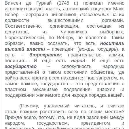
Винсен де Гурнай (1745 г.) понимал именно
исполнительную власть, а немецкий социолог Макс
Вебер – иерархию чиновников,
назначенных
на их
должности вышестоящими органами.
Соответственно, организация, состоящая из
депутатов, из чиновников выборных,
бюрократической, по Веберу, не является. Таким
образом, важно осознать, что есть
носитель
высшей власти
– президент (вождь, государь), а
есть –
бюрократия
: правительство, армия,
полиция… И ещё есть
народ
. И ещё есть
государство
– совокупность народных
представлений о таком состоянии общества, где
война всех против всех находится под запретом, и,
самое важное, государство – это представления о
властном механизме подавления анархии и
поддержании желаемого для народа порядка вещей.
(Почему, уважаемый читатель, я считаю
столь важным расставить всех по своим местам?
Прежде всего, потому что, не видя различий между
народом, государством, президентом и
бюрократией, мы неизбежно начинаем путать наши