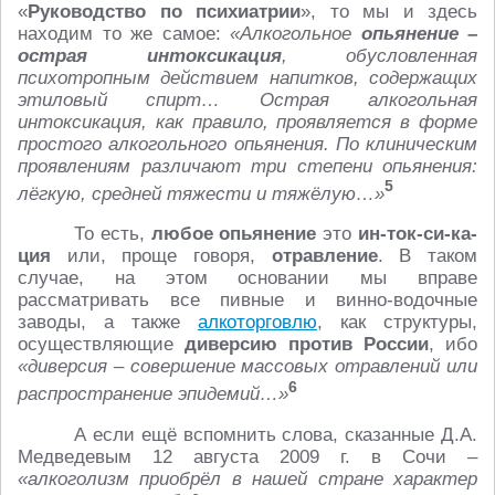
«
Руководство по психиатрии
», то мы и здесь
находим то же самое:
«Алкогольное
опьянение –
острая интоксикация
, обусловленная
психотропным действием напитков, содержащих
этиловый спирт… Острая алкогольная
интоксикация, как правило, проявляется в форме
простого алкогольного опьянения. По клиническим
проявлениям различают три степени опьянения:
5
лёгкую, средней тяжести и тяжёлую…»
То есть,
любое опьянение
это
ин-ток-си-ка-
ция
или, проще говоря,
отравление
. В таком
случае, на этом основании мы вправе
рассматривать все пивные и винно-водочные
заводы, а также
алкоторговлю
, как структуры,
осуществляющие
диверсию против России
, ибо
«диверсия – совершение массовых отравлений или
6
распространение эпидемий…»
А если ещё вспомнить слова, сказанные Д.А.
Медведевым 12 августа 2009 г. в Сочи –
«алкоголизм приобрёл в нашей стране характер