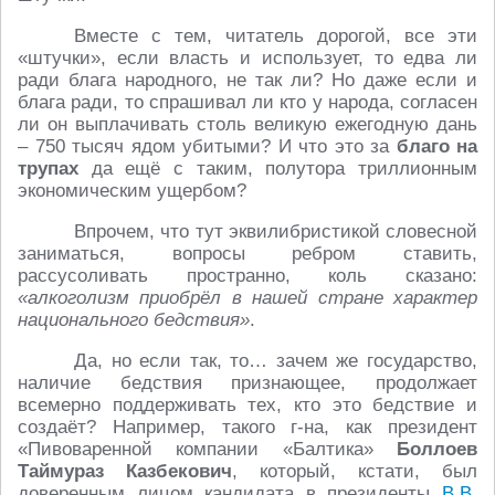
Вместе с тем, читатель дорогой, все эти
«штучки», если власть и использует, то едва ли
ради блага народного, не так ли? Но даже если и
блага ради, то спрашивал ли кто у народа, согласен
ли он выплачивать столь великую ежегодную дань
– 750 тысяч ядом убитыми? И что это за
благо на
трупах
да ещё с таким, полутора триллионным
экономическим ущербом?
Впрочем, что тут эквилибристикой словесной
заниматься, вопросы ребром ставить,
рассусоливать пространно, коль сказано:
«алкоголизм приобрёл в нашей стране характер
национального бедствия»
.
Да, но если так, то… зачем же государство,
наличие бедствия признающее, продолжает
всемерно поддерживать тех, кто это бедствие и
создаёт? Например, такого г-на, как президент
«Пивоваренной компании «Балтика»
Боллоев
Таймураз Казбекович
, который, кстати, был
доверенным лицом кандидата в президенты
В.В.