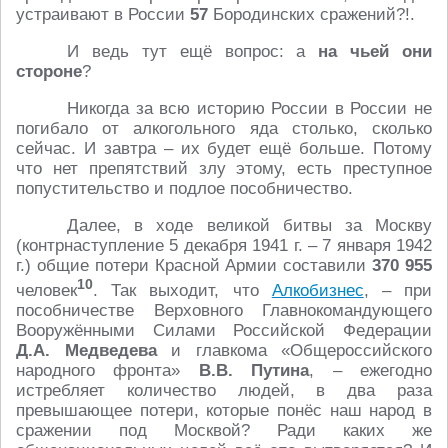
устраивают в России
57
Бородинских сражений?!.
И ведь тут ещё вопрос: а
на чьей они
стороне
?
Никогда за всю историю России в России не
погибало от алкогольного яда столько, сколько
сейчас. И завтра – их будет ещё больше. Потому
что нет препятствий злу этому, есть преступное
попустительство и подлое пособничество.
Далее, в ходе великой битвы за Москву
(контрнаступление 5 декабря 1941 г. – 7 января 1942
г.) общие потери Красной Армии составили
370 955
10
человек
. Так выходит, что
Алкобизнес
, – при
пособничестве Верховного Главнокомандующего
Вооружёнными Силами Российской Федерации
Д.А. Медведева
и главкома «Общероссийского
народного фронта»
В.В. Путина
, – ежегодно
истребляет количество людей, в два раза
превышающее потери, которые понёс наш народ в
сражении под Москвой? Ради каких же