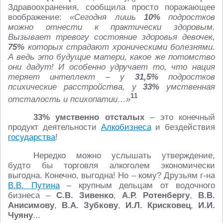
Здравоохранения, сообщила просто поражающее
воображение:
«Сегодня лишь
10%
подростков
можно отнести к практически здоровым.
Вызывает тревогу состояние здоровья девочек,
75%
которых страдают хроническими болезнями.
А ведь это будущие матери, какое же потомство
они дадут! И особенно удручает то, что нация
теряет интеллект – у
31,5%
подростков
психические расстройства, у
33%
умственная
11
отсталость и психопатии…»
33% умственно отсталых
– это конечный
продукт деятельности
Алкобизнеса
и бездействия
государства
!
Нередко можно услышать утверждение,
будто бы торговля алкоголем экономически
выгодна. Конечно, выгодна! Но – кому? Друзьям г-на
В.В. Путина
– крупным дельцам от водочного
бизнеса –
С.В. Зивенко
,
А.Р. Ротенбергу
,
В.В.
Анисимову
,
В.А. Зубкову
,
И.Л. Крисковец
,
И.И.
Чуяну
...