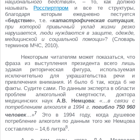
национального бедствия»,
– то, как должно
называть
Росспиртпром
и все те структуры,
благодаря которым ежедневно пестуется
«
бедствие
», т.е.
«
катастрофическая ситуация
,
при которой привычный уклад жизни резко
нарушается, люди нуждаются в защите, одежде,
медицинской и социальной помощи»
? (Словарь
терминов МЧС, 2010).
Некоторым читателям может показаться, что
фраза из выступления президента всего лишь
эдакая риторическая фигура, используемая
исключительно для украшательства речи и
привлечения внимания. И было б так, когда б не
факты. Судите сами. По данным эксперта в области
проблем алкогольной смертности, доктора
медицинских наук
А.В. Немцова
:
«…в связи с
потреблением алкоголя в 1994 г.
погибло 750 960
7
человек
…»
Это в 1994 году, когда душевое
потребление алкоголя по данным того же Немцова
8
составляло – 14,6 литра
.