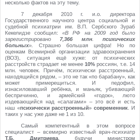
несколько фактов на эту тему.
7 декабря 2010 г. и.о. директора
Государственного научного центра социальной и
судебной психиатрии им. В.П. Сербского Зураб
Кекелидзе сообщил:
«В РФ на 2009 год было
зарегистрировано
7,366 млн
.
психических
больных
».
Страшно большая цифра! Но по
оценкам Всемирной организации здравоохранения
(ВОЗ), ситуация ещё хуже: от психических
расстройств страдает не менее
10%
россиян, т.е. 14
млн. человек. Причём, психически расстроенный,
находящийся рядом, – это не так «по барабану», как
может примерещиться. И педофил,
изнасиловавший ребёнка, и маньяк, убивающий
беспричинно, и армейский «годок», люто
издевающийся над «салагами» – это всё и есть
наш «
психически расстроенный
»
современник
. И
таких у нас уже даже не 1 из 10.
Самый компетентный в этом вопросе
специалист – всемирно известный врач-психиатр
Т.Б. Дмитриева
, будучи министром