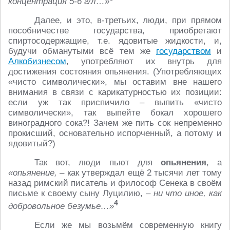
концентрация 5-6 г/л…»
Далее, и это, в-третьих, люди, при прямом
пособничестве государства, приобретают
спиртосодержащие, т.е. ядовитые жидкости, и,
будучи обманутыми всё тем же
государством
и
Алкобизнесом
, употребляют их внутрь для
достижения состояния опьянения. (Употребляющих
«чисто символически», мы оставим вне нашего
внимания в связи с карикатурностью их позиции:
если уж так приспичило – выпить «чисто
символически», так выпейте бокал хорошего
виноградного сока?! Зачем же пить сок непременно
прокисший, основательно испорченный, а потому и
ядовитый?)
Так вот, люди пьют для
опьянения
, а
«опьянение,
– как утверждал ещё 2 тысячи лет тому
назад римский писатель и философ Сенека в своём
письме к своему сыну Луцилию, –
ни что иное, как
4
добровольное безумье…»
Если же мы возьмём современную книгу