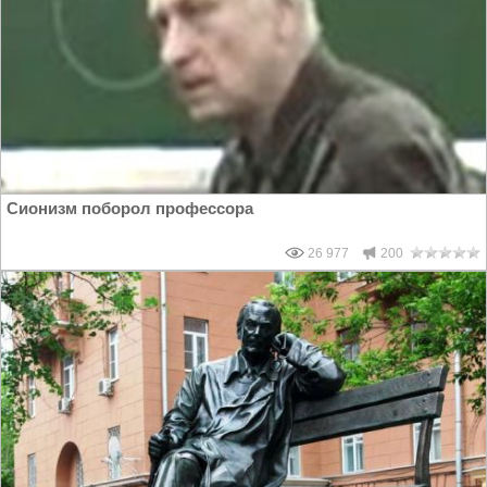
Сионизм поборол профессора
26 977
200