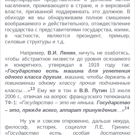
населения, проживающего в стране, и о верховной
власти, призванной поддерживать это должное. В
обиходе же мы обнаруживаем полное смешение
воображаемого и действительного, отождествление
государства с представителями государства, коими,
в частности, являются президент, премьер,
силовые структуры и т.д.
Например,
В.И. Ленин
, ничуть не озаботясь,
чтобы абстрактное низвести до уровня осязаемого
и конкретного, утверждал в 1919 году так:
«
Государство есть машина для угнетения
одного класса другим
, машина, чтобы держать в
повиновении одному классу прочие подчиненные
13
классы…»
Ему же в тон и
В.В. Путин
13 июля
2006 г., отвечая на вопрос французского телеканала
ТФ-1:
«Государство – это не нянька.
Государство
14
– это, прежде всего, аппарат принуждения
…»
Ну уж и совсем откровенно, дальше некуда,
философ, историк, социолог Л.Е. Гринин:
«Государство есть особая достаточно