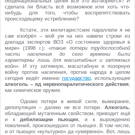
общенациональных целей всё это вытворяется? И
сделала ли Власть всё возможное или хоть что-
нибудь для того, чтобы воспрепятствовать
происходящему истреблению?
Кстати, эти милитаристские параллели я не
сам изобрёл – мой ум на них навели строки из
доклада экспертов ВОЗ «О состоянии здоровья в
мире» (1998 г.):
«такие потери трудоспособной
части населения до сего времени были
характерны лишь для масштабных и затяжных
войн».
И эту затяжную, масштабную и позорную
войну против населения, против народа в целом
сегодня ведёт именно
государство
, использующее
алкоголь – яд нервнопаралитического действия
,
как химическое оружие.
Однако потери в живой силе, вымирание,
депопуляция – далеко не все потери.
Алкоголь
,
обладающий мутагенным свойством, приводит ещё
и к
дебилизации пьющих
, и к вырождению
поколений, произошедших от пьющих. В том числе,
и от пьющих «культурно» да «умеренно». Вот, лишь