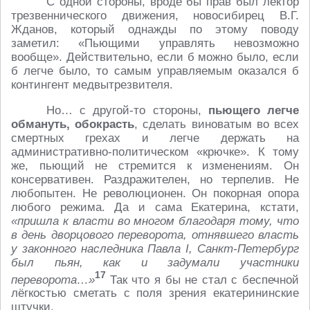
С одной стороны, вроде бы прав был лектор
трезвеннического движения, новосибирец В.Г.
Жданов, который однажды по этому поводу
заметил: «Пьющими управлять невозможно
вообще». Действительно, если б можно было, если
б легче было, то самым управляемым оказался б
контингент медвытрезвителя.
Но… с другой-то стороны,
пьющего легче
обмануть, обокрасть
, сделать виноватым во всех
смертных грехах и легче держать на
административно-политическом «крючке». К тому
же, пьющий не стремится к изменениям. Он
консервативен. Раздражителен, но терпелив. Не
любопытен. Не революционен. Он покорная опора
любого режима. Да и сама Екатерина, кстати,
«пришла к власти во многом благодаря тому, что
в день дворцового переворота, отнявшего власть
у законного наследника Павла I, Санкт-Петербург
был пьян, как и задумали участники
17
переворота…»
Так что я бы не стал с беспечной
лёгкостью сметать с поля зрения екатерининские
штучки.