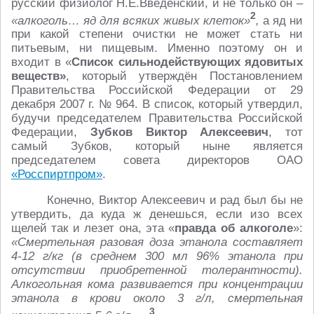
русский физиолог Н.Е.Введенский, и не только он –
2
«алкоголь… яд для всяких живых клеток»
,
а яд ни
при какой степени очистки не может стать ни
питьевым, ни пищевым. Именно поэтому он и
входит в «
Список сильнодействующих ядовитых
веществ»
, который утверждён Постановлением
Правительства Российской Федерации от 29
декабря 2007 г. № 964. В список, который утвердил,
будучи председателем Правительства Российской
Федерации,
Зубков Виктор Алексеевич
, тот
самый Зубков, который ныне является
председателем совета директоров ОАО
«Росспиртпром»
.
Конечно, Виктор Алексеевич и рад был бы не
утвердить, да куда ж денешься, если изо всех
щелей так и лезет она, эта «
правда об алкоголе
»:
«Смертельная разовая доза этанола составляет
4-12 г/кг (в среднем 300 мл 96% этанола при
отсутствии приобретенной толерантности).
Алкогольная кома развивается при концентрации
этанола в крови около 3 г/л, смертельная
3