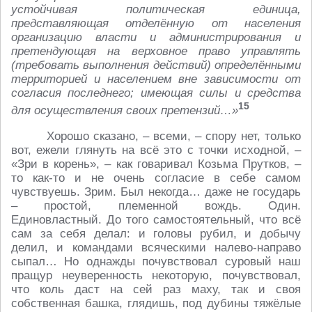
устойчивая политическая единица,
представляющая отделённую от населения
организацию власти и администрирования и
претендующая на верховное право управлять
(требовать выполнения действий) определёнными
территорией и населением вне зависимости от
согласия последнего; имеющая силы и средства
15
для осуществления своих претензий…»
Хорошо сказано, – всеми, – спору нет, только
вот, ежели глянуть на всё это с точки исходной, –
«Зри в корень», – как говаривал Козьма Прутков, –
то как-то и не очень согласие в себе самом
чувствуешь. Зрим. Был некогда… даже не государь
– простой, племенной вождь. Один.
Единовластный. До того самостоятельный, что всё
сам за себя делал: и головы рубил, и добычу
делил, и командами всяческими налево-направо
сыпал… Но однажды почувствовал суровый наш
пращур неуверенность некоторую, почувствовал,
что коль даст на сей раз маху, так и своя
собственная башка, глядишь, под дубины тяжёлые