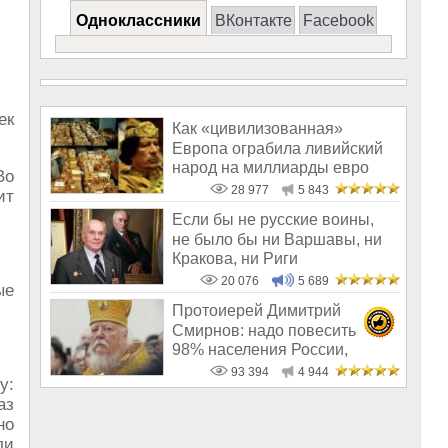
Одноклассники
ВКонтакте
Facebook
ек
Как «цивилизованная»
Европа ограбила ливийский
народ на миллиарды евро
Во
28 977
5 843
ит
Если бы не русские воины,
не было бы ни Варшавы, ни
Кракова, ни Риги
20 076
5 689
ые
Протоиерей Димитрий
Смирнов: надо повесить
98% населения России,
чтобы восторжество
93 394
4 944
у:
аз
но
ли