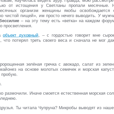
словам, научилась видеть ауру. Правда, мою рассмотре
лько от истощения у Светланы пропали месячные. 
есячных организм женщины якобы освобождается 
ько чистой пищей», им просто нечего выводить. У мужч
бессилие
– на эту тему есть «ветка» на каждом фору
го просветления.
на
объект духовный
, – с гордостью говорит мне сыро
, что потерял треть своего веса и сначала не мог да
орощенная зелёная гречка с авокадо, салат из зелен
майонез на основе молотых семечек и морская капуст
я пробую.
.
ько размочили. Иначе смоется естественная морская сол
бледнею.
друзья. Ты читала Чупруна? Микробы выводят из наше