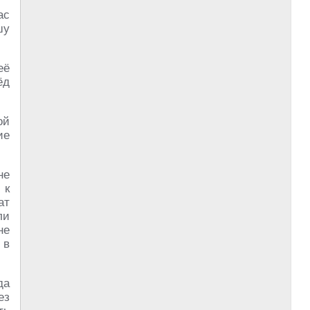
ас
шу
её
ёд
ой
ие
не
 к
ат
ли
не
 в
да
ез