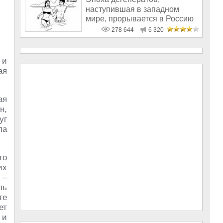
наступившая в западном
мире, прорывается в Россию
278 644
6 320
 и
ая
ая
н,
уг
па
го
их
 –
ль
те
ет
 и