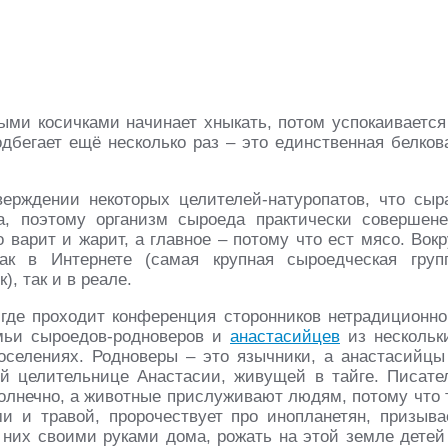
лыми косичками начинает хныкать, потом успокаивается
одбегает ещё несколько раз – это единственная белков
ерждении некоторых целителей-натуропатов, что сыр
а, поэтому организм сыроеда практически совершене
 варит и жарит, а главное – потому что ест мясо. Вокр
ак в Интернете (самая крупная сыроедческая груп
, так и в реале.
 где проходит конференция сторонников нетрадиционно
мьи сыроедов-родноверов и
анастасийцев
из нескольк
поселениях. Родноверы – это язычники, а анастасийцы
й целительнице Анастасии, живущей в тайге. Писате
 солнечно, а животные прислуживают людям, потому что 
ми и травой, пророчествует про инопланетян, призыва
а них своими руками дома, рожать на этой земле детей