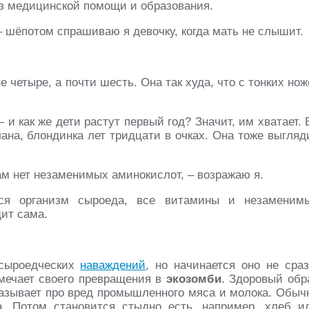
ез медицинской помощи и образования.
 шёпотом спрашиваю я девочку, когда мать не слышит.
 четыре, а почти шесть. Она так худа, что с тонких нож
 и как же дети растут первый год? Значит, им хватает. 
лана, блондинка лет тридцати в очках. Она тоже выгляд
ам нет незаменимых аминокислот, – возражаю я.
тся организм сыроеда, все витамины и незаменим
ит сама.
 сыроедческих
наваждений
, но начинается оно не сраз
амечает своего превращения в
экозомби
. Здоровый обр
казывает про вред промышленного мяса и молока. Обыч
а. Потом становится стыдно есть, например, хлеб и