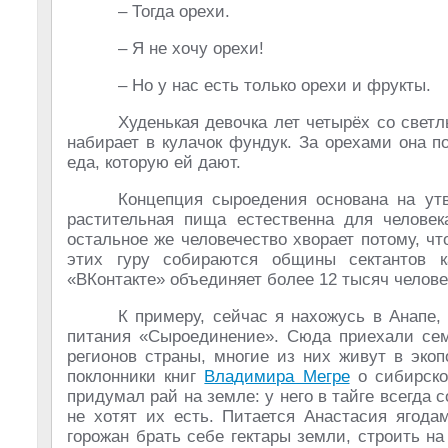
– Тогда орехи.
– Я не хочу орехи!
– Но у нас есть только орехи и фрукты.
Худенькая девочка лет четырёх со свет
набирает в кулачок фундук. За орехами она п
еда, которую ей дают.
Концепция сыроедения основана на утв
растительная пища естественна для человек
остальное же человечество хворает потому, что
этих гуру собираются общины сектантов к
«ВКонтакте» объединяет более 12 тысяч человек)
К примеру, сейчас я нахожусь в Анапе,
питания «Сыроединение». Сюда приехали се
регионов страны, многие из них живут в эко
поклонники книг
Владимира Мегре
о сибирско
придумал рай на земле: у него в тайге всегда
не хотят их есть. Питается Анастасия ягода
горожан брать себе гектары земли, строить н