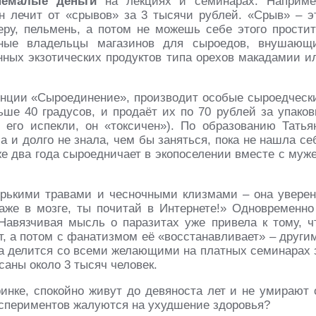
немалые деньги
на лекциях и семинарах. Наприме
 лечит от «срывов» за 3 тысячи рублей. «Срыв» – э
еру, пельмень, а потом не можешь себе этого простит
нные владельцы магазинов для сыроедов, внушающ
ённых экзотических продуктов типа орехов макадамии и
енции «Сыроединение», производит особые сыроедческ
ше 40 градусов, и продаёт их по 70 рублей за упаков
его испекли, он «токсичен»). По образованию Татья
а и долго не знала, чем бы заняться, пока не нашла се
же два года сыроедничает в экопоселении вместе с муж
орькими травами и чесночными клизмами – она уверен
даже в мозге, ты почитай в Интернете!» Одновременно
 Навязчивая мысль о паразитах уже привела к тому, ч
т, а потом с фанатизмом её «восстанавливает» – други
на делится со всеми желающими на платных семинарах 
саны около 3 тысяч человек.
нке, спокойно живут до девяноста лет и не умирают 
экспериментов жалуются на ухудшение здоровья?