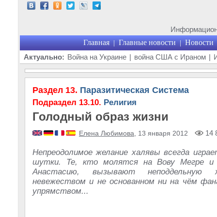
Информационн
Главная
Главные новости
Новости
|
|
Актуально:
Война на Украине
|
война США с Ираном
|
Раздел 13.
Паразитическая Система
Подраздел 13.10.
Религия
Голодный образ жизни
14 
Елена Любимова
, 13 января 2012
Непреодолимое желание халявы всегда игра
шутки. Те, кто молятся на Вову Мегре и
Анастасию, вызывают неподдельную 
невежеством и не основанном ни на чём фа
упрямством...