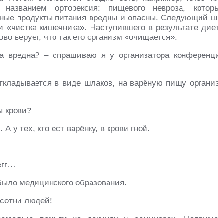
названием орторексия: пищевого невроза, котор
ычные продукты питания вредны и опасны. Следующий ш
 и «чистка кишечника». Наступившего в результате дие
во верует, что так его организм «очищается».
ща вредна? – спрашиваю я у организатора конференц
ткладывается в виде шлаков, на варёную пищу органи
ы крови?
 А у тех, кто ест варёнку, в крови гной.
егг…
 было медицинского образования.
 сотни людей!