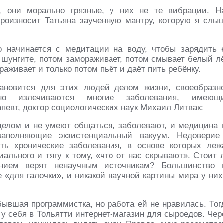
 они морально грязные, у них не те вибрации. Н
произносит Татьяна заученную мантру, которую я слы
о начинается с медитации на воду, чтобы зарядить 
и шунгите, потом замораживает, потом смывает белый л
аживает и только потом пьёт и даёт пить ребёнку.
ановится для этих людей делом жизни, своеобразн
ьно излечиваются многие заболевания, имеющ
певт, доктор социологических наук Михаил Литвак:
делом и не умеют общаться, заболевают, и медицина 
заполняющие экзистенциальный вакуум. Недоверие
ть хронические заболевания, в основе которых леж
ального и тягу к тому, «что от нас скрывают». Стоит 
нием верят ненаучным источникам? Большинство 
«для галочки», и никакой научной картины мира у них
ывшая программистка, но работа ей не нравилась. Тог
у себя в Тольятти интернет-магазин для сыроедов. Чер