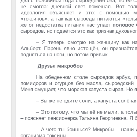
два с половиной года сыроедения она, по её 
не смогла: дневной свет помешал. Вот то
идеология объясняет и это: с помощью м
«токсинов», а так как сыроеды питаются «тол
же от недостатка питания наступает
половое 
сыроедов, но подаётся это как признак духовно
– Я теперь смотрю на женщину как 
Альберт. Парень явно истощён, он признаётся
подняться на ноги, но потом привык.
Друзья микробов
На обеденном столе сыроедов арбуз, пр
помидоров и огурцов без масла, сыроедский 
Меня смущает, что морская капуста сырая. Но 
– Вы же не едите соли, а капуста солёная
– Это потому, что мы её не мыли, а тол
– поясняет пенсионерка Татьяна Георгиевна. Я 
– А чего ты боишься? Микробы – наши 
организма токсины.