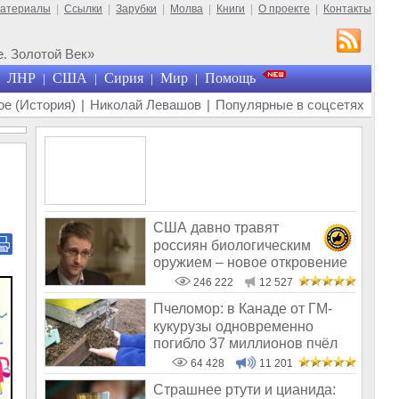
материалы
|
Ссылки
|
Зарубки
|
Молва
|
Книги
|
О проекте
|
Контакты
. Золотой Век»
ЛНР
США
Сирия
Мир
Помощь
|
|
|
|
е (История)
|
Николай Левашов
|
Популярные в соцсетях
США давно травят
россиян биологическим
оружием – новое откровение
Эдварда Сноудена
246 222
12 527
Пчеломор: в Канаде от ГМ-
кукурузы одновременно
погибло 37 миллионов пчёл
64 428
11 201
Страшнее ртути и цианида: