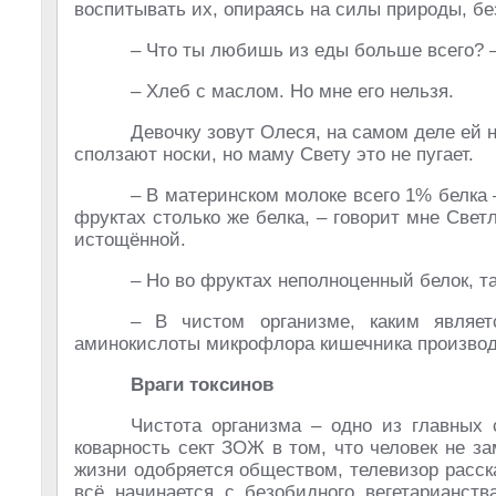
воспитывать их, опираясь на силы природы, б
– Что ты любишь из еды больше всего? –
– Хлеб с маслом. Но мне его нельзя.
Девочку зовут Олеся, на самом деле ей не
сползают носки, но маму Свету это не пугает.
– В материнском молоке всего 1% белка –
фруктах столько же белка, – говорит мне Свет
истощённой.
– Но во фруктах неполноценный белок, т
– В чистом организме, каким являе
аминокислоты микрофлора кишечника производ
Враги токсинов
Чистота организма – одно из главных
коварность сект ЗОЖ в том, что человек не з
жизни одобряется обществом, телевизор расс
всё начинается с безобидного вегетарианств