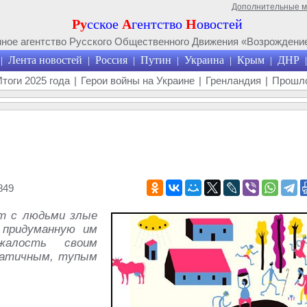
Дополнительные 
Ру
сское
А
гентство
Н
овостей
ое агентство Русского Общественного Движения «Возрождение
Лента новостей
Россия
Путин
Украина
Крым
ДНР
|
|
|
|
|
|
|
Итоги 2025 года
|
Герои войны на Украине
|
Гренландия
|
Прошло
849
ет с людьми злые
 придуманную им
жалость своим
натичным, тупым