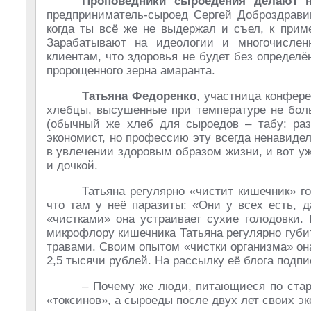
Проповедники сыроедения делают 
предприниматель-сыроед Сергей Доброздравин
когда ты всё же не выдержал и съел, к прим
Зарабатывают на идеологии и многочисле
клиентам, что здоровья не будет без определ
пророщенного зерна амаранта.
Татьяна Федоренко
, участница конфер
хлебцы, высушенные при температуре не боль
(обычный же хлеб для сыроедов – табу: раз 
экономист, но профессию эту всегда ненавидел
в увлечении здоровым образом жизни, и вот у
и дочкой.
Татьяна регулярно «чистит кишечник» г
что там у неё паразиты: «Они у всех есть, 
«чистками» она устраивает сухие голодовки.
микрофлору кишечника Татьяна регулярно губи
травами. Своим опытом «чистки организма» о
2,5 тысячи рублей. На рассылку её блога подпи
– Почему же люди, питающиеся по стари
«токсинов», а сыроеды после двух лет своих 