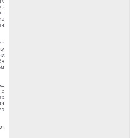
р,
то
ь.
ие
ли
ие
ку
на
бя
ем
а,
 с
то
ми
за
от