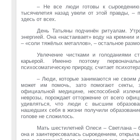
– Не все люди готовы к сыроедению,
тысячелетия назад увели от этой правды, – 
здесь от всех.
День Татьяны подчинён ритуалам. Утр
энергией. Она «настаивает» воду на кремнии 
– «соли тяжёлых металлов», – остальное размор
Увлечение чистками и голоданиями ст
карьерой. Именно поэтому первоначал
психосоматическую природу, считает психотера
– Люди, которые занимаются не своим 
может им помочь, зато помогают секты, 
официальной медицине, неспособной излечи
неврозы, порождает отторжение от всего офици
удивляться, что люди с высшим образова
нашедших себя в жизни получили образование 
голове не сложилось.
Мать шестилетней Олеси – Светлана – б
она и заинтересовалась сыроедением, открыла 