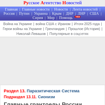
Ру
сское
А
гентство
Н
овостей
Главная
Главные новости
Новости
Лента новостей
|
|
|
|
Россия
Путин
Украина
Крым
ДНР
ЛНР
США
|
|
|
|
|
|
|
Сирия
Мир
Помощь
|
|
Война на Украине
|
война США с Ираном
|
Итоги 2025 года
|
Герои войны на Украине
|
Гренландия
|
Прошлое (История)
|
Николай Левашов
|
Популярные в соцсетях
Раздел 13.
Паразитическая Система
Подраздел 13.11.
Сионизм
Главные грантоеды России