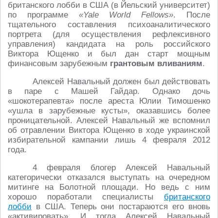
британского лобби в США (в Йельский университет)
по программе
«Yale World Fellows»
. После
тщательного составления психоаналитического
портрета (для осуществления рефлексивного
управления) кандидата на роль российского
Виктора Ющенко и был дан старт мощным
финансовым зарубежным
грантовым вливаниям
.
Алексей Навальный должен был действовать
в паре с Машей Гайдар. Однако дочь
«шокотерапевта» после ареста Юлии Тимошенко
«ушла в зарубежные кусты», оказавшись более
проницательной. Алексей Навальный же вспомнил
об отравлении Виктора Ющенко в ходе украинской
избирательной кампании лишь 4 февраля 2012
года.
4 февраля блогер Алексей Навальный
категорически отказался выступать на очередном
митинге на Болотной площади. Но ведь с ним
хорошо поработали специалисты
британского
лобби
в США. Теперь они постараются его вновь
«активировать». И тогда Алексей Навальный