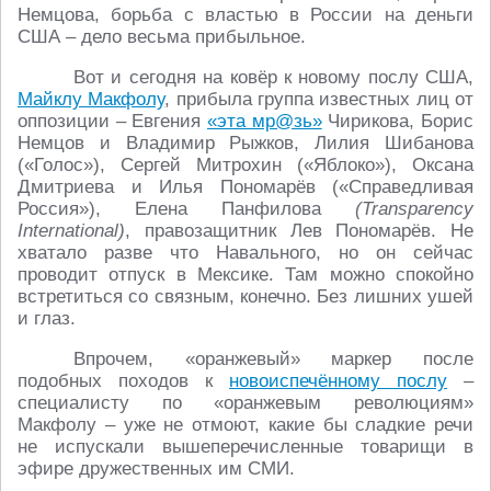
Немцова, борьба с властью в России на деньги
США – дело весьма прибыльное.
Вот и сегодня на ковёр к новому послу США,
Майклу Макфолу
, прибыла группа известных лиц от
оппозиции – Евгения
«эта мр@зь»
Чирикова, Борис
Немцов и Владимир Рыжков, Лилия Шибанова
(«Голос»), Сергей Митрохин («Яблоко»), Оксана
Дмитриева и Илья Пономарёв («Справедливая
Россия»), Елена Панфилова
(Transparency
International)
, правозащитник Лев Пономарёв. Не
хватало разве что Навального, но он сейчас
проводит отпуск в Мексике. Там можно спокойно
встретиться со связным, конечно. Без лишних ушей
и глаз.
Впрочем, «оранжевый» маркер после
подобных походов к
новоиспечённому послу
–
специалисту по «оранжевым революциям»
Макфолу – уже не отмоют, какие бы сладкие речи
не испускали вышеперечисленные товарищи в
эфире дружественных им СМИ.