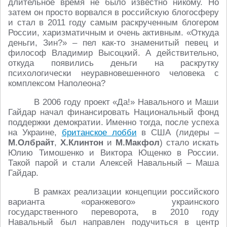
длительное время не было известно никому. Но
затем он просто ворвался в российскую блогосферу
и стал в 2011 году самым раскрученным блогером
России, харизматичным и очень активным. «Откуда
деньги, Зин?» – пел как-то знаменитый певец и
философ Владимир Высоцкий. А действительно,
откуда появились деньги на раскрутку
психологически неуравновешенного человека с
комплексом Наполеона?
В 2006 году проект «Да!» Навального и Маши
Гайдар начал финансировать Национальный фонд
поддержки демократии. Именно тогда, после успеха
на Украине,
британское лобби
в США (лидеры –
М.Олбрайт
,
Х.Клинтон
и
М.Макфол
) стало искать
Юлию Тимошенко и Виктора Ющенко в России.
Такой парой и стали Алексей Навальный – Маша
Гайдар.
В рамках реализации концепции российского
варианта «оранжевого» украинского
государственного переворота, в 2010 году
Навальный был направлен подучиться в центр