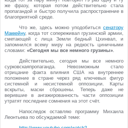
же фразу, которая потом действительно стала
пропагандой и быстро получила распространение в
благоприятной среде.
Что же, здесь можно уподобиться
сенатору
Маккейну
, когда тот сопереживал грузинской армии,
сметающей с лица Земли бедный Цхинвал, и
запомнился всему миру на редкость циничными
словами:
«Сегодня мы все немного грузины»
.
Действительно, сегодня мы все немного
сурковскаяпропаганда. Невозможным стало
отрицание факта влияния США на внутреннее
положение в стране через ряд ключевых фигур
системной и несистемной оппозиции. Карты
вскрыты, маски сброшены. Теперь даже не
верившие в ангажированность части оппозиции
утратят последние сомнения на этот счёт.
Напоследок оставляю программу Михаила
Леонтьева по обсуждаемой теме:
http://www.youtube.com/watch?