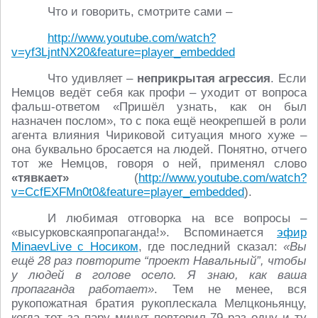
Что и говорить, смотрите сами –
http://www.youtube.com/watch?
v=yf3LjntNX20&feature=player_embedded
Что удивляет –
неприкрытая агрессия
. Если
Немцов ведёт себя как профи – уходит от вопроса
фальш-ответом «Пришёл узнать, как он был
назначен послом», то с пока ещё неокрепшей в роли
агента влияния Чириковой ситуация много хуже –
она буквально бросается на людей. Понятно, отчего
тот же Немцов, говоря о ней, применял слово
«тявкает»
(
http://www.youtube.com/watch?
v=CcfEXFMn0t0&feature=player_embedded
).
И любимая отговорка на все вопросы –
«высурковскаяпропаганда!». Вспоминается
эфир
MinaevLive с Носиком
, где последний сказал:
«Вы
ещё 28 раз повторите “проект Навальный”, чтобы
у людей в голове осело. Я знаю, как ваша
пропаганда работает»
. Тем не менее, вся
рукопожатная братия рукоплескала Мелцконьянцу,
когда тот за пару минут повторил 79 раз одну и ту