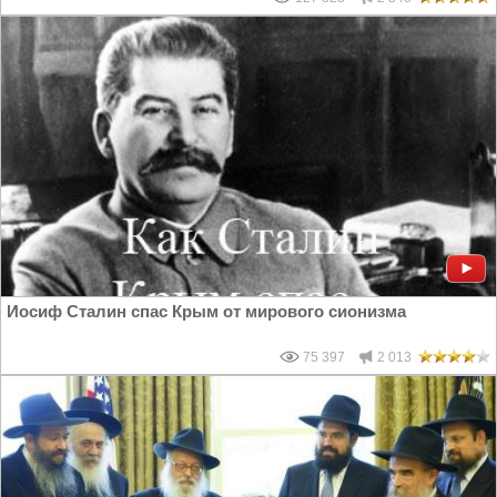
Иосиф Сталин спас Крым от мирового сионизма
75 397
2 013