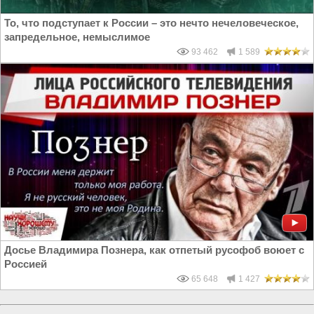
То, что подступает к России – это нечто нечеловеческое,
запредельное, немыслимое
93 462
1 589
Досье Владимира Познера, как отпетый русофоб воюет с
Россией
65 648
1 427