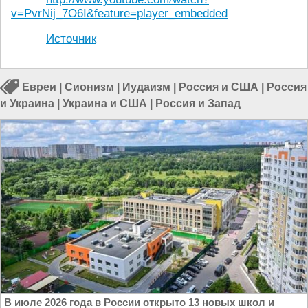
v=PvrNij_7O6I&feature=player_embedded
Источник
Евреи
|
Сионизм
|
Иудаизм
|
Россия и США
|
Россия
и Украина
|
Украина и США
|
Россия и Запад
В июле 2026 года в России открыто 13 новых школ и