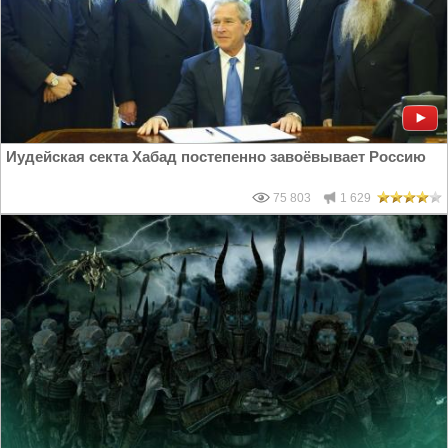
Иудейская секта Хабад постепенно завоёвывает Россию
75 803
1 629