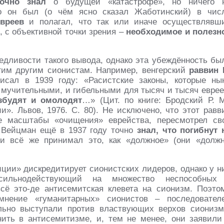
точно знал
о будущей «катастрофе», но ничего 
то он был (о чём ясно сказал Жаботинский) в чис
вреев
и полагал, что так или иначе осуществлявш
, с объективной точки зрения –
необходимое и полезн
ведливости такого вывода, однако эта убеждённость бы
гим другим сионистам. Например, венгерский
раввин 
исал в 1939 году: «Расистские законы, которые ны
и мучительными, и гибельными для тысяч и тысяч еврее
азбудят и омолодят
…» (Цит. по книге: Бродский Р. М
». Львов, 1976. С. 80). Не исключено, что этот равв
ые масштабы «очищения» еврейства, пересмотрел св
» Вейцман ещё в 1937 году точно
знал, что погибнут 
и всё же принимал это, как «должное» (они «долж
иции» дискредитирует сионистских лидеров, однако у н
сильнодействующий на множество неспособных
ё это-де антисемитская клевета на сионизм. Поэто
нение «гуманитарных» сионистов – последовател
льно выступали против властвующих верхов сионизм
ить в антисемитизме, и, тем не менее, они заявили