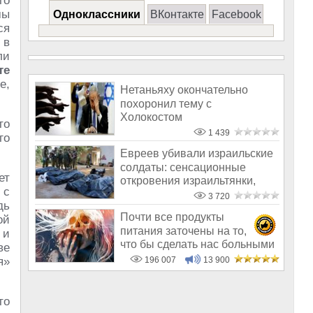
го
мы
Одноклассники
ВКонтакте
Facebook
ся
 в
ли
те
е,
Нетаньяху окончательно
похоронил тему с
Холокостом
то
1 439
го
Евреев убивали израильские
солдаты: сенсационные
ет
откровения израильтянки,
 с
переживше
3 720
дь
Почти все продукты
ой
питания заточены на то,
 и
что бы сделать нас больными
ве
и бесплодным
я»
196 007
13 900
то