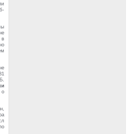
ли
б-
мы
не
 в
но
ем
не
81
Б.
ки
о
н,
ра
сл
по