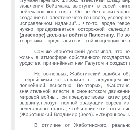
«гуманитарным», широко известный Владимир 
заявления Вейцмана, выступил в своей книге
вейцмановского толка. Он не без язвительно
создание в Палестине чего-то нового, усоверш
исправленном издании”... что-то, вроде “ев
нужно придерживаться осторожной селекци
(диаспоре) должны войти в Палестину
. По в
теоретики – представителя этой концепции не л
Сам же Жаботинский доказывал, что не
жизнь в атмосфере собственного государства
уродства, причинённых нам Галутом и создаст по
Но, во-первых, Жаботинский ошибся, обв
с еврейскими «остатками»: в следующем же
полнейшей ясностью. Во-вторых, Жаботин
значительной власти в сионистском движении
мировой войны... он предчувствовал катастро
выдвинул лозунг полной эвакуации евреев из
нелегального флота, чтобы привезти сотни тыс
(Жаботинский Владимир (Зеев). «Избранное». Ие
В отличие от Жаботинского, реаль