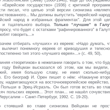
Жаботинский (Зеев) (1860-1940), ещё до обсуждаемо
 «Еврейское государство» (1936) с критикой програм
сти писал, что целью этой версии сионизма «являет
енствованного... Мы должны выпустить “еврейский народ
рейский народ в избранных фрагментах”. Для этой це
и и тщательного выбора.
Только “лучшие” в Галу
опросу, что будет с остатками “рафинированного” в Галут
юбят говорить...»
зачем отбирать «лучших» из евреев: «Надо думать, ч
 вылечит понемногу евреев от криводушия и телесно
степенно тип этого «лучшего еврея»...» (с. 49, 50),
иняя «теоретиков» в нежелании говорить о том, что буд
 году Вейцман высказался об этом, как мы видели,
ский, имея большую славу, не имел сколько-нибу
. Его биограф И. Орен пишет о нём: «Накануне втор
фу, надвигающуюся на восточноевропейское еврейство,
 Польши в Эрец-Исраэль. Он был готов встать во гла
яч польских евреев... Этот план... не нашёл сочувстви
русалим – Санкт-Петербург, 1992. С. 19-20).
но стоявший во главе сионизма Вейцман не прос