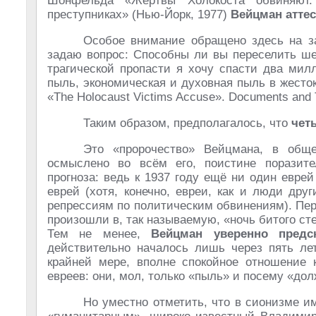
Шонфельда «Жертвы Холокоста обвиняют.
преступниках» (Нью-Йорк, 1977)
Вейцман аттес
Особое внимание обращено здесь на з
задаю вопрос: Способны ли вы переселить ше
трагической пропасти я хочу спасти два мил
пыль, экономическая и духовная пыль в жесток
«The Holocaust Victims Accuse». Documents and T
Таким образом, предполагалось, что
чет
Это «пророчество» Вейцмана, в обще
осмыслено во всём его, поистине поразите
прогноза: ведь к 1937 году ещё ни один еврей
еврей (хотя, конечно, евреи, как и люди дру
репрессиям по политическим обвинениям). Пер
произошли в, так называемую, «ночь битого стекл
Тем не менее,
Вейцман уверенно предс
действительно началось лишь через пять лет
крайней мере, вполне спокойное отношение 
евреев: они, мол, только «пыль» и посему «дол
Но уместно отметить, что в сионизме и