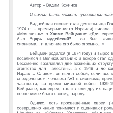
Автор – Вадим Кожинов
О самой, быть может, чудовищной тайн
Виднейшая сионистская деятельница
Го
1974 гг. – премьер-министр Израиля) писала
«Моя жизнь» о
Хаиме Вейцмане
: «Для еврее
был
“царь иудейский”
... он был живы
сионизма... и влияние его было огромно…»
Вейцман родился (в 1874 году) и вырос в
поселился в Великобритании; и вскоре стал од
бессменно возглавлял две важнейших структ
агентство для Палестины, а с 1948 и до ко
Израиль. Словом, он являл собой, если восп
определением, человека №1 в сионизме, причё
частности, во время мировой войны 1939-1
Вейцмане, как евреи, так и люди других наци
неоценимое благо своему, народу.
Однако, есть просвещённые евреи (
совершенно иначе понимают и оценивают роль 