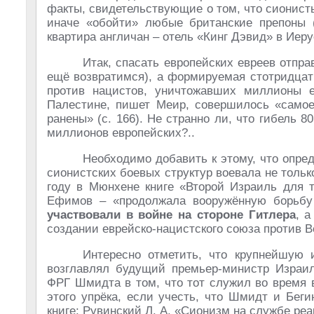
факты, свидетельствующие о том, что сионисты
иначе «обойти» любые британские препоны (
квартира англичан – отель «Кинг Дэвид» в Иеру
Итак, спасать европейских евреев отпр
ещё возвратимся), а формируемая стотридцат
против нацистов, уничтожавших миллионы 
Палестине, пишет Меир, совершилось «само
ранены» (с. 166). Не странно ли, что гибель 
миллионов европейских?..
Необходимо добавить к этому, что опре
сионистских боевых структур воевала не только
году в Мюнхене книге «Второй Израиль для т
Ефимов – «продолжала вооружённую борьбу 
участвовали в войне на стороне Гитлера
, 
создании еврейско-нацистского союза против 
Интересно отметить, что крупнейшую 
возглавлял будущий премьер-министр Изра
ФРГ Шмидта в том, что тот служил во время 
этого упрёка, если учесть, что Шмидт и Беги
книге: Рувинский Л. А. «Сионизм на службе реа