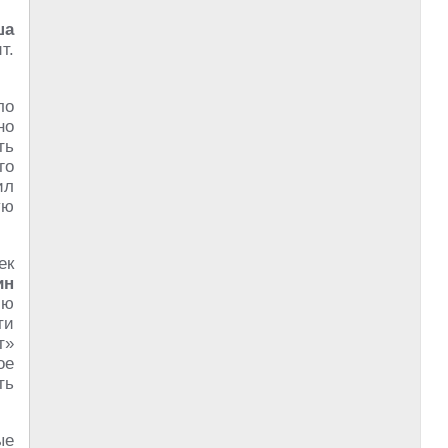
ша
т.
ло
но
ть
го
ил
ую
ек
ин
ию
ти
т»
ое
ть
ые