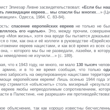
нист Элиезар Ливне засвидетельствовал:
«Если бы на
ть ликвидации евреев... мы спасли бы многих
…» (Ци
еакции». Одесса, 1984. С. 83-84).
ность:
спасение европейских евреев
не только не бы
являлось его «целью»
. Это, между прочим, совершен
ир «Моя жизнь», хотя она вроде бы пытается доказыва
ся о том, как она и её коллеги в руководстве «Еврейско
чтожении евреев нацистами, и как всё время из всех с
 она, – которого мы бы не разведали, лазейки, в котор
ы немедленно не изучили…» (с. 189).
я, что к 1943 году, ни много, ни мало
130 тысяч
челов
ю армию, и в то же время сообщая, что только
од
шено забросить на оккупированную нацистами территор
помощи европейским евреям! Лишь осенью 1944 года э
Меир стремится «объяснить» столь мизерный «результа
 евреев якобы непреодолимым сопротивлением, котор
асти в Палестине, «не разрешая» им противодействова
ое объяснение, так как хорошо известны бесчисленн