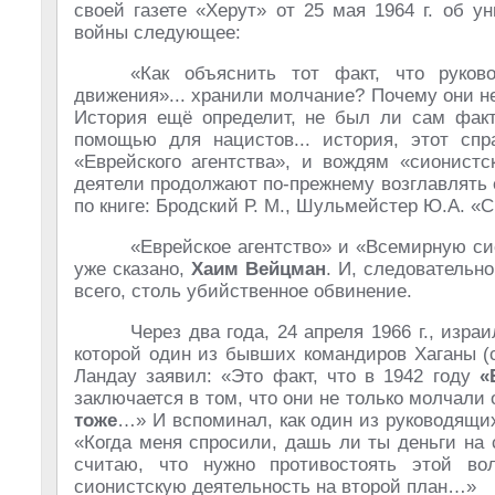
своей газете «Херут» от 25 мая 1964 г. об 
войны следующее:
«Как объяснить тот факт, что руково
движения»... хранили молчание? Почему они не
История ещё определит, не был ли сам факт 
помощью для нацистов... история, этот спр
«Еврейского агентства», и вождям «сионистс
деятели продолжают по-прежнему возглавлять 
по книге: Бродский Р. М., Шульмейстер Ю.А. «Си
«Еврейское агентство» и «Всемирную си
уже сказано,
Хаим Вейцман
. И, следовательн
всего, столь убийственное обвинение.
Через два года, 24 апреля 1966 г., изр
которой один из бывших командиров Хаганы (с
Ландау заявил: «Это факт, что в 1942 году
«
заключается в том, что они не только молчали 
тоже
…» И вспоминал, как один из руководящих
«Когда меня спросили, дашь ли ты деньги на 
считаю, что нужно противостоять этой во
сионистскую деятельность на второй план…»