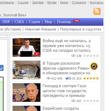
материалы
|
Ссылки
|
Зарубки
|
Молва
|
Книги
|
О проекте
|
Контакты
. Золотой Век»
ЛНР
США
Сирия
Мир
Помощь
|
|
|
|
е (История)
|
Николай Левашов
|
Популярные в соцсетях
Война ещё не началась, а
оружие уже кончилось: «у
США на складах осталось
менее 100
139
В Турции раскопали
фрески «древнего Рима»
и обнаружили надписи на
Русском!
612 445
31 323
Геноцид в секторе Газа:
цитаты глав государств,
президенты и премьер-
министры
337
Еврейские солдаты