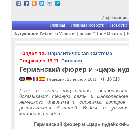
Информационн
Главная
Главные новости
Новости
|
|
Актуально:
Война на Украине
|
война США с Ираном
|
Раздел 13.
Паразитическая Система
Подраздел 13.11.
Сионизм
Германский фюрер и «царь иу
18 019
Редакция
, 25 апреля 2011
Даже не очень тщательные исследования
доказывают тесную связь и многолетнее
немецкого фашизма и сионизма, которое
развязывания большой Войны и уничто
миллионов людей...
Германский фюрер и «царь иудейский