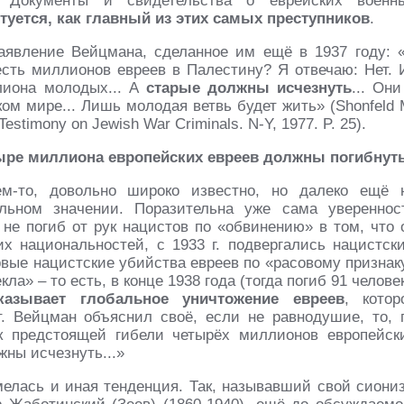
 Документы и свидетельства о еврейских военн
туется, как главный из этих самых преступников
.
аявление Вейцмана, сделанное им ещё в 1937 году: 
сть миллионов евреев в Палестину? Я отвечаю: Нет. 
лиона молодых... А
старые должны исчезнуть
... Они
ом мире... Лишь молодая ветвь будет жить» (Shonfeld 
estimony on Jewish War Criminals. N-Y, 1977. P. 25).
ыре миллиона европейских евреев должны погибнут
м-то, довольно широко известно, но далеко ещё 
льном значении. Поразительна уже сама увереннос
 не погиб от рук нацистов по «обвинению» в том, что 
гих национальностей, с 1933 г. подвергались нацистск
вые нацистские убийства евреев по «расовому признак
а» – то есть, в конце 1938 года (тогда погиб 91 человек
казывает глобальное уничтожение евреев
, котор
. Вейцман объяснил своё, если не равнодушие, то, 
к предстоящей гибели четырёх миллионов европейск
жны исчезнуть...»
мелась и иная тенденция. Так, называвший свой сиони