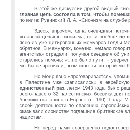
В этой же дискуссии другой видный сио
главная цель состояла в том, чтобы помеша
по книге: Рувинский Л. А. «Сионизм на службе р
Здесь, впрочем, одна очевидная неточ
«главной целью» сионизма, но и вообще
не 
ясно из уже цитированных мемуаров Голды Ме
обратное. В мемуарах, конечно, немало говорит
агентства» страдали, получая сведения об уни
старались помочь: «...не было пути, – уверяет
мы бы не проникли, возможности, которой мы б
Но Меир явно «проговаривается», упомина
в Палестине уже «записались» в еврейску
единственный раз
, летом 1943 года, было ре
всего-навсего 32 палестинских боевика для 
боевики оказались в Европе (с. 190). Голда 
своей деятельности по спасению европейских
оказывали сионистам тогдашние британские вл
нацистам.
Но перед нами совершенно недостоверн