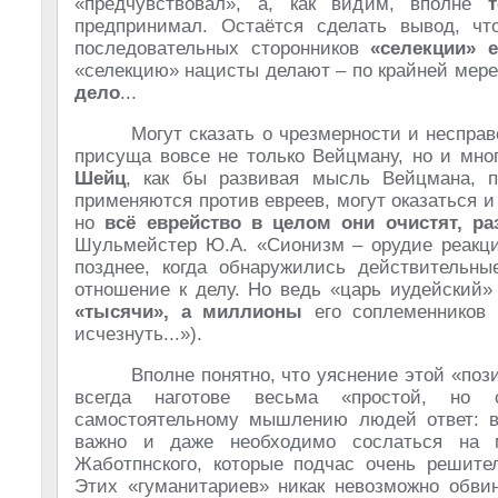
«предчувствовал», а, как видим, вполне
предпринимал. Остаётся сделать вывод, ч
последовательных сторонников
«селекции» е
«селекцию» нацисты делают – по крайней мере
дело
...
Могут сказать о чрезмерности и неспра
присуща вовсе не только Вейцману, но и мно
Шейц
, как бы развивая мысль Вейцмана, п
применяются против евреев, могут оказаться 
но
всё еврейство в целом они очистят, р
Шульмейстер Ю.А. «Сионизм – орудие реакции
позднее, когда обнаружились действительн
отношение к делу. Но ведь «царь иудейский
«тысячи», а миллионы
его соплеменников 
исчезнуть...»).
Вполне понятно, что уяснение этой «поз
всегда наготове весьма «простой, но 
самостоятельному мышлению людей ответ: вс
важно и даже необходимо сослаться на м
Жаботпнского, которые подчас очень решите
Этих «гуманитариев» никак невозможно обвин