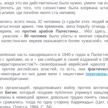
, когда это им действительно было нужно, умели так и
вплоть до того, что сионистами была взорвана шта
салиме, где погибли около ста человек).
авились всего лишь 32 человека (к судьбе этих людей 
итысячная армия, тем временем, вела борьбу отнюдь 
евреев, но
против арабов Палестины
... Ибо здесь,
е ужасное –
80 человек
было убиты и многие серьёз
80 палестинских евреев оказывается более «ужасной», ч
делённая часть находившихся в 1940-х годах в Палести
 с арабами, но и – как сообщает в своей изданной в 19
ерриториалистов?» своеобразный еврейский идеолог 
против английских властей, то есть, они
фактичес
а некоторые из них даже вели с нацистами
переговоры
Великобритании.
из организаций, продолжавших войну против англича
иля
Бегин
, который позднее публично упрекнул канцле
воины в немецкой армии; довольно трудно понять смы
н сражались тогда по одну сторону баррикады» (Цит. 
кции». Одесса, 1984. С. 34)…