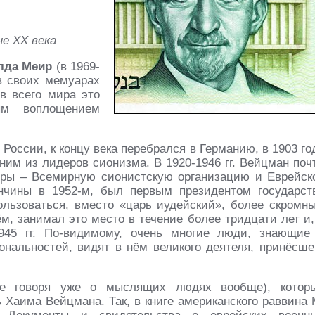
е XX века
лда Меир
(в 1969-
 в своих мемуарах
в всего мира это
м воплощением
 России, к концу века перебрался в Германию, в 1903 го
ним из лидеров сионизма. В 1920-1946 гг. Вейцман поч
уры – Всемирную сионистскую организацию и Еврейск
нчины в 1952-м, был первым президентом государст
ользоваться, вместо «царь иудейский», более скромн
м, занимал это место в течение более тридцати лет и,
945 гг. По-видимому, очень многие люди, знающие
ональностей, видят в нём великого деятеля, принёсше
не говоря уже о мыслящих людях вообще), котор
Хаима Вейцмана. Так, в книге американского раввина 