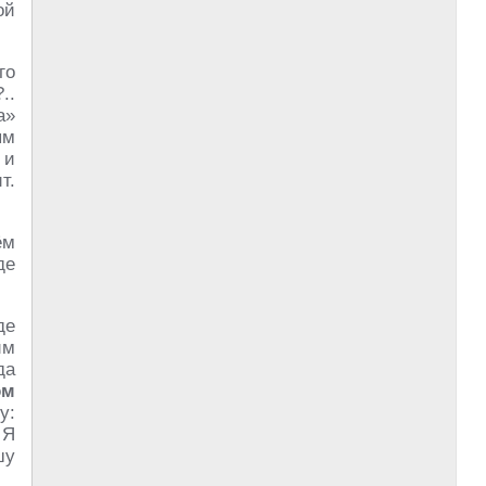
ой
го
..
а»
ям
 и
т.
ём
де
де
им
да
ом
у:
. Я
шу