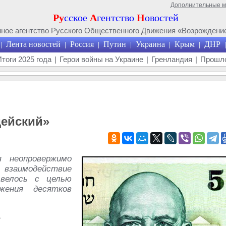
Дополнительные 
Ру
сское
А
гентство
Н
овостей
ое агентство Русского Общественного Движения «Возрождение
Лента новостей
Россия
Путин
Украина
Крым
ДНР
|
|
|
|
|
|
|
Итоги 2025 года
|
Герои войны на Украине
|
Гренландия
|
Прошло
дейский»
 неопровержимо
 взаимодействие
 велось с целью
жения десятков
»