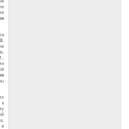
не
ле
ие
ое
ла
В.
не
в,
.,
ин
оё
не
ны
их
 к
му
ей
а.
 в