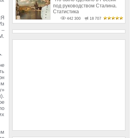
ых
под руководством Сталина.
Статистика
«Я
442 300
18 707
Из
 –
М.
ь
.
не
ть
он
им
у»
).
ое
по
их
зм