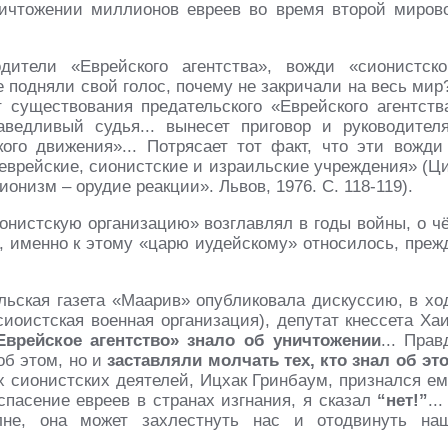
уничтожении миллионов евреев во время второй миров
дители «Еврейского агентства», вожди «сионистско
 подняли свой голос, почему не закричали на весь мир?
существования предательского «Еврейского агентств
аведливый судья... вынесет приговор и руководител
кого движения»... Потрясает тот факт, что эти вожди
еврейские, сионистские и израильские учреждения» (Ци
онизм – орудие реакции». Львов, 1976. С. 118-119).
онистскую организацию» возглавлял в годы войны, о ч
о, именно к этому «царю иудейскому» относилось, преж
аильская газета «Маарив» опубликовала дискуссию, в хо
иоистская военная организация), депутат кнессета Ха
Еврейское агентство» знало об уничтожении
... Прав
об этом, но и
заставляли молчать тех, кто знал об эт
 сионистских деятелей, Ицхак Гринбаум, признался ем
спасение евреев в странах изгнания, я сказал
“нет!”
..
лне, она может захлестнуть нас и отодвинуть на