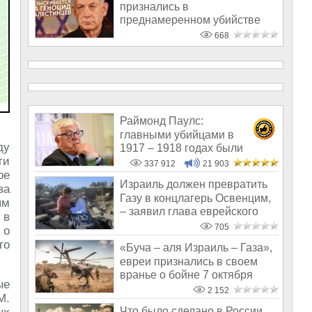
признались в
преднамеренном убийстве
безоружных палестинцев в
668
цен
Раймонд Паулс:
главными убийцами в
ду
1917 – 1918 годах были
ти
латыши и евреи, а не русс
337 912
21 903
ое
Израиль должен превратить
ва
Газу в концлагерь Освенцим,
ым
– заявил глава еврейского
 в
гор
705
 о
го
«Буча – аля Израиль – Газа»,
евреи признались в своем
вранье о бойне 7 октября
ые
2 152
М.
Что было сделано в России