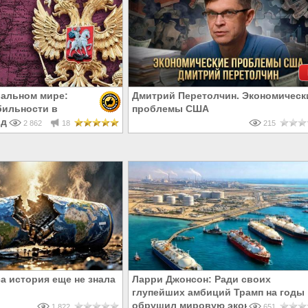
бальном мире:
Дмитрий Перетолчин. Экономическ
бильности в
проблемы США
деградации и
2 862
18
215
а история еще не знала
Ларри Джонсон: Ради своих
глупейших амбиций Трамп на годы
обрушил мировую экономику
1 822
651