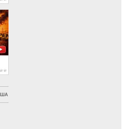
США
|
Экономический кризис в США
|
Экономика в США