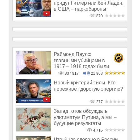
придут Гитлер или бен Ладен,
в США – наркобароны
870
Раймонд Паулс:
главными убийцами в
1917 – 1918 годах были
латыши и евреи, а не русс
337 917
21 903
Новый критерий силы. Кто
переживёт дорогую энергию?
277
Запад готов обсуждать
ультиматум Путина, а мы –
будущие результаты
Большого передел
4 715
Что было сделано в России