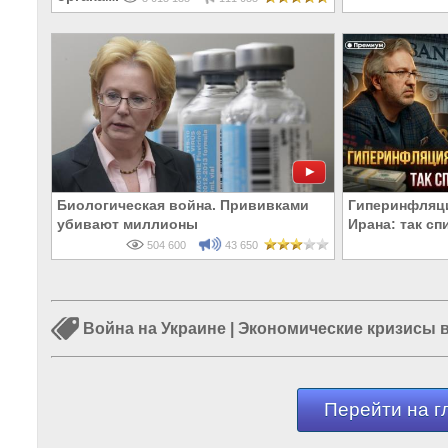
Биологическая война. Прививками
Гиперинфляци
убивают миллионы
Ирана: так с
504 600
43 650
Война на Украине
|
Экономические кризисы 
Перейти на г