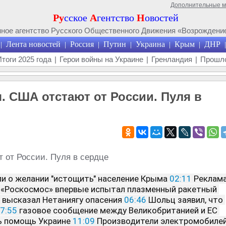
Дополнительные 
Ру
сское
А
гентство
Н
овостей
ое агентство Русского Общественного Движения «Возрождение
Лента новостей
Россия
Путин
Украина
Крым
ДНР
|
|
|
|
|
|
|
Итоги 2025 года
|
Герои войны на Украине
|
Гренландия
|
Прошло
. США отстают от России. Пуля в
ли о желании "истощить" население Крыма 
02:11
 «Роскосмос» впервые испытал плазменный ракетный 
 высказал Нетаниягу опасения 
06:46
 Шольц заявил, что 
7:55
 газовое сообщение между Великобританией и ЕС 
ь помощь Украине 
11:09
 Производители электромобилей