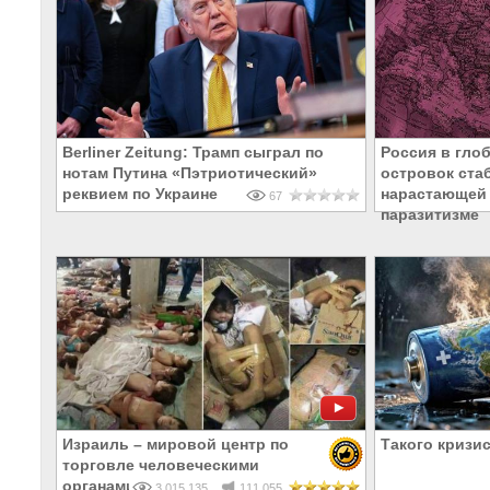
Berliner Zeitung: Трамп сыграл по
Россия в гло
нотам Путина «Пэтриотический»
островок ста
реквием по Украине
нарастающей 
67
паразитизме
Израиль – мировой центр по
Такого кризис
торговле человеческими
органами
3 015 135
111 055