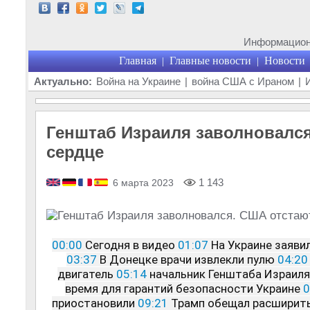
Информационн
Главная
Главные новости
Новости
|
|
Актуально:
Война на Украине
|
война США с Ираном
|
Генштаб Израиля заволновался
сердце
1 143
6 марта 2023
00:00
 Сегодня в видео 
01:07
 На Украине заяви
03:37
 В Донецке врачи извлекли пулю 
04:20
двигатель 
05:14
 начальник Генштаба Израиля
время для гарантий безопасности Украине 
0
приостановили 
09:21
 Трамп обещал расширит