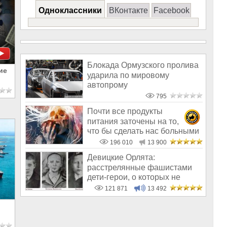
Одноклассники
ВКонтакте
Facebook
Блокада Ормузского пролива
ие
ударила по мировому
автопрому
795
Почти все продукты
питания заточены на то,
что бы сделать нас больными
и бесплодным
196 010
13 900
Девицкие Орлята:
расстрелянные фашистами
дети-герои, о которых не
рассказывают в шк
121 871
13 492