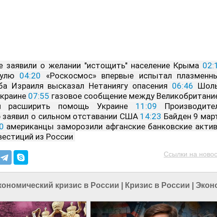
е заявили о желании "истощить" население Крыма 
02:
пулю 
04:20
 «Роскосмос» впервые испытал плазменны
ба Израиля высказал Нетаниягу опасения 
06:46
 Шоль
краине 
07:55
 газовое сообщение между Великобритание
 расширить помощь Украине 
11:09
 Производител
р заявил о сильном отставании США 
14:23
 Байден 9 март
0
вестиций из России 
Ссылки на новос
кономический кризис в России
|
Кризис в России
|
Экон