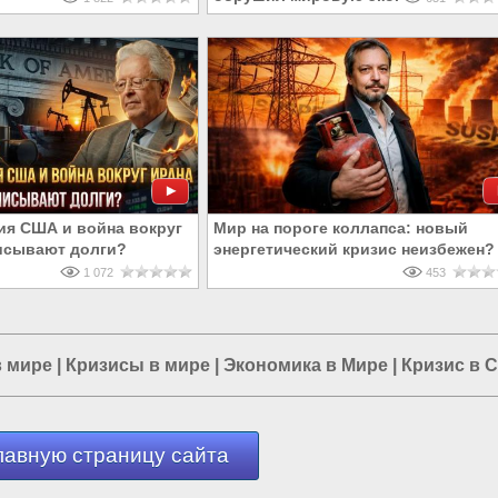
я США и война вокруг
Мир на пороге коллапса: новый
писывают долги?
энергетический кризис неизбежен?
1 072
453
в мире
|
Кризисы в мире
|
Экономика в Мире
|
Кризис в 
лавную страницу сайта