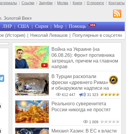
материалы
|
Ссылки
|
Зарубки
|
Молва
|
Книги
|
О проекте
|
Контакты
. Золотой Век»
ЛНР
США
Сирия
Мир
Помощь
|
|
|
|
е (История)
|
Николай Левашов
|
Популярные в соцсетях
Война на Украине (на
06.08.26): Фронт противника
затрещал, причем на главном
направ
В Турции раскопали
фрески «древнего Рима»
и обнаружили надписи на
Русском!
612 447
31 323
Реального суверенитета
 Реклама 
России никогда не простят
1 009
 
Михаил Хазин: В ЕС к власти