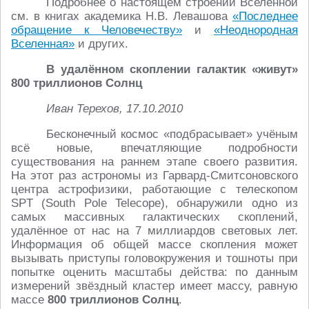
Подробнее о настоящем строении Вселенной
см. в книгах академика Н.В. Левашова
«Последнее
обращение к Человечеству»
и
«Неоднородная
Вселенная»
и других.
В удалённом скоплении галактик «живут»
800 триллионов Солнц
Иван Терехов, 17.10.2010
Бесконечный космос «подбрасывает» учёным
всё новые, впечатляющие подробности
существования на раннем этапе своего развития.
На этот раз астрономы из Гарвард-Смитсоновского
центра астрофизики, работающие с телескопом
SPT (South Pole Telecope), обнаружили одно из
самых массивных галактических скоплений,
удалённое от нас на 7 миллиардов световых лет.
Информация об общей массе скопления может
вызывать приступы головокружения и тошноты при
попытке оценить масштабы действа: по данным
измерений звёздный кластер имеет массу, равную
массе
800 триллионов Солнц
.