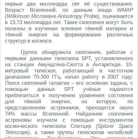
первые два миллиарда лет её существования.
Возраст Вселенной, по данным зонда
WMAP
(Wilkinson Microwave Anisotropy Probe)
, оценивается
в 13,73 миллиарда лет. Такие скопления могут быть
полезны в изучении влияния тёмной материи и
тёмной энергии на формирование различных
структур в космосе.
Группа обнаружила скопление, работая с
первыми данными телескопа SPT, установленного
на станции Амундсена-Скотта в Антарктиде. 10-
метровый телескоп, работающий в частотном
диапазоне 70-300 ГГц, начал работу в 2007 году.
Поиск скоплений галактик – его основная задача, с
помощью данных SPT учёные надеются
приблизиться к получению уравнения состояния
для тёмной энергии, на которую, по
представлениям астрономов, приходится около
74% массы Вселенной. Найденное скопление
астрономы изучили с помощью инструментов
космического телескопа Спитцер
(Spitzer Space
Telescope)
, а также группы телескопов чилийской