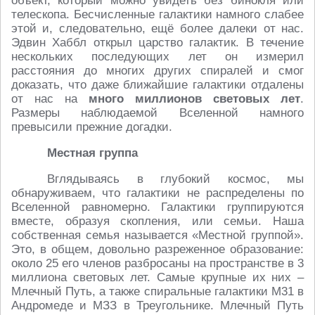
объект, который можно увидеть без бинокля или
телескопа. Бесчисленные галактики намного слабее
этой и, следовательно, ещё более далеки от нас.
Эдвин Хаббл открыл царство галактик. В течение
нескольких последующих лет он измерил
расстояния до многих других спиралей и смог
доказать, что даже ближайшие галактики отдалены
от нас на
много миллионов световых лет
.
Размеры наблюдаемой Вселенной намного
превысили прежние догадки.
Местная группа
Вглядываясь в глубокий космос, мы
обнаруживаем, что галактики не распределены по
Вселенной равномерно. Галактики группируются
вместе, образуя скопления, или семьи. Наша
собственная семья называется «Местной группой».
Это, в общем, довольно разреженное образование:
около 25 его членов разбросаны на пространстве в 3
миллиона световых лет. Самые крупные их них –
Млечный Путь, а также спиральные галактики М31 в
Андромеде и МЗЗ в Треугольнике. Млечный Путь