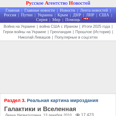
Ру
сское
А
гентство
Н
овостей
Главная
Главные новости
Новости
Лента новостей
|
|
|
|
Россия
Путин
Украина
Крым
ДНР
ЛНР
США
|
|
|
|
|
|
|
Сирия
Мир
Помощь
|
|
Война на Украине
|
война США с Ираном
|
Итоги 2025 года
|
Герои войны на Украине
|
Гренландия
|
Прошлое (История)
|
Николай Левашов
|
Популярные в соцсетях
Раздел 3.
Реальная картина мироздания
Галактики и Вселенная
17 423
Диана Нигматуллина
, 13 декабря 2010