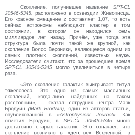
Скопление, получившее название
SPT-CL
J0546-5345
, расположено в созвездии Живописца.
Его красное смещение z составляет 1,07, то есть
сейчас астрономы наблюдают кластер в том
состоянии, в котором он находился семь
миллиардов лет назад. Причём, уже тогда эта
структура была почти такой же крупной, как
скопление Волос Вероники, являющееся одним из
самых плотных скоплений, известных науке.
Исследователи считают, что за прошедшее время
SPT-CL J0546-5345
могло увеличиться в четыре
раза.
«Это скопление галактик выигрывает титул
тяжеловеса. Это одно из самых массивных
скоплений, когда-либо найденных на таком
расстоянии», – сказал сотрудник центра Марк
Бродуин
(Mark Brodwin)
, один из авторов статьи,
опубликованной в
«Astrophysical Journal»
. Как
отметил Бродуин, в
SPT-CL J0546-5345
много
достаточно старых галактик. Это означает, что
скопление возникло в «детстве» Вселенной, в