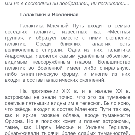
мы не в состоянии ни вообразить, ни посчитать...
Галактики и Вселенная
Галактика Млечный Путь входит в семью
соседних галактик, известных как «Местная
группа», и образует вместе с ними скопление
галактик. Среди ближних галактик есть
великолепные спирали. Одна из них, галактика
Андромеды, является самым удалённым объектом,
видимым невооружённым глазом. Большинство
галактик во Вселенной имеет либо спиральную,
либо эллиптическую форму, и многие из них
входят в состав галактических скоплений.
На протяжении XIX в. и в начале XX в.
астрономы не знали точно, что это за туманные
светлые пятнышки видны им в телескоп. Было ясно,
что звёзды входят в состав Млечного Пути так же,
как и яркие газовые облака, вроде туманности
Ориона. Но в поисках комет и планет астрономы,
такие, как Шарль Мессье и Уильям Гершель,
обнаруживали тысячи более слабых туманностей,