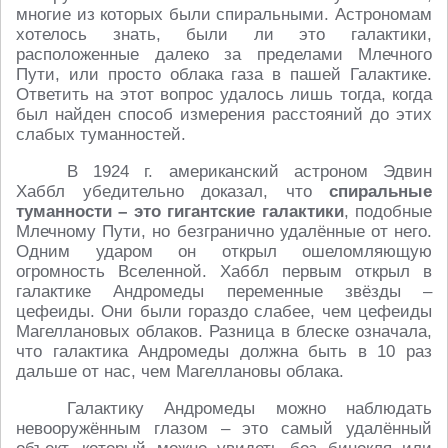
многие из которых были спиральными. Астрономам
хотелось знать, были ли это галактики,
расположенные далеко за пределами Млечного
Пути, или просто облака газа в пашей Галактике.
Ответить на этот вопрос удалось лишь тогда, когда
был найден способ измерения расстояний до этих
слабых туманностей.
В 1924 г. американский астроном Эдвин
Хаббл убедительно доказал, что
спиральные
туманности – это гигантские галактики
, подобные
Млечному Пути, но безгранично удалённые от него.
Одним ударом он открыл ошеломляющую
огромность Вселенной. Хаббл первым открыл в
галактике Андромеды переменные звёзды –
цефеиды. Они были гораздо слабее, чем цефеиды
Магеллановых облаков. Разница в блеске означала,
что галактика Андромеды должна быть в 10 раз
дальше от нас, чем Магеллановы облака.
Галактику Андромеды можно наблюдать
невооружённым глазом – это самый удалённый