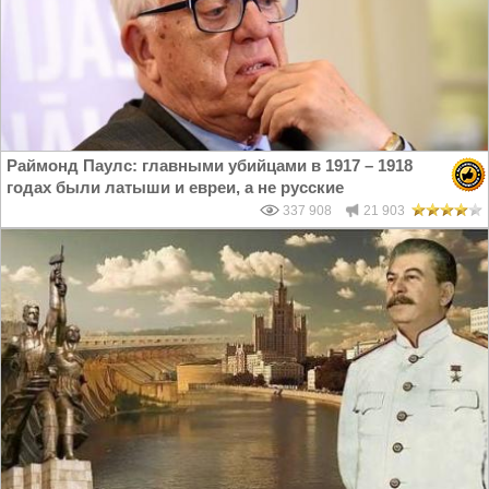
Раймонд Паулс: главными убийцами в 1917 – 1918
годах были латыши и евреи, а не русские
337 908
21 903