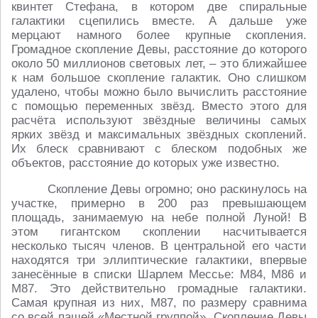
квинтет Стефана, в котором две спиральные
галактики сцепились вместе. А дальше уже
мерцают намного более крупные скопления.
Громадное скопление Девы, расстояние до которого
около 50 миллионов световых лет, – это ближайшее
к нам большое скопление галактик. Оно слишком
удалено, чтобы можно было вычислить расстояние
с помощью переменных звёзд. Вместо этого для
расчёта используют звёздные величины самых
ярких звёзд и максимальных звёздных скоплений.
Их блеск сравнивают с блеском подобных же
объектов, расстояние до которых уже известно.
Скопление Девы огромно; оно раскинулось на
участке, примерно в 200 раз превышающем
площадь, занимаемую на небе полной Луной! В
этом гигантском скоплении насчитывается
несколько тысяч членов. В центральной его части
находятся три эллиптические галактики, впервые
занесённые в списки Шарлем Мессье: М84, М86 и
М87. Это действительно громадные галактики.
Самая крупная из них, М87, по размеру сравнима
со всей пашей «Местной группой». Скопление Девы