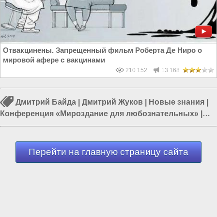
Отвакцинены. Запрещенный фильм Роберта Де Ниро о
мировой афере с вакцинами
210 152
13 168
Дмитрий Байда
|
Дмитрий Жуков
|
Новые знания
|
Конференция «Мироздание для любознательных»
|
Наука в России
|
Солнечная система
|
Учёные в России
Перейти на главную страницу сайта