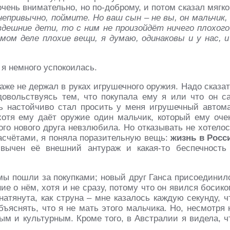
чень внимательно, но по-доброму, и потом сказал мягко
привычно, поймите. Но ваш сын – не вы, он мальчик, 
дешние дети, то с ним не произойдёт ничего плохого
мом деле плохие вещи, я думаю, одинаковы и у нас, и
 я немного успокоилась.
аже не держал в руках игрушечного оружия. Надо сказат
 довольствуясь тем, что покупала ему я или что он с
нь настойчиво стал просить у меня игрушечный автома
хотя ему даёт оружие один мальчик, который ему оче
ого нового друга невзлюбила. Но отказывать не хотелос
расчётами, я поняла поразительную вещь:
жизнь в Росс
ивычен её внешний антураж и какая-то беспечность
 мы пошли за покупками; новый друг Ганса присоединил
е о нём, хотя и не сразу, потому что он явился босико
атянута, как струна – мне казалось каждую секунду, ч
бъяснять, что я не мать этого мальчика. Но, несмотря 
ым и культурным. Кроме того, в Австралии я видела, ч