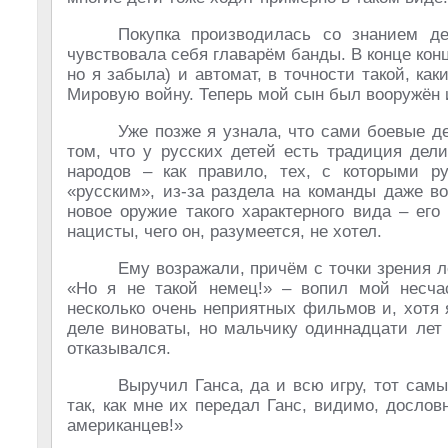
Покупка производилась со знанием д
чувствовала себя главарём банды. В конце конц
но я забыла) и автомат, в точности такой, к
Мировую войну. Теперь мой сын был вооружён 
Уже позже я узнала, что сами боевые д
том, что у русских детей есть традиция дел
народов – как правило, тех, с которыми ру
«русским», из-за раздела на команды даже во
новое оружие такого характерного вида – ег
нацисты, чего он, разумеется, не хотел.
Ему возражали, причём с точки зрения л
«Но я не такой немец!» – вопил мой несча
несколько очень неприятных фильмов и, хотя 
деле виноваты, но мальчику одиннадцати лет
отказывался.
Выручил Ганса, да и всю игру, тот сам
так, как мне их передал Ганс, видимо, дослов
американцев!»