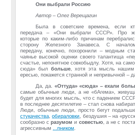
Они выбрали Россию
Автор – Олег Верещагин
Была в советские времена, если кт
передача – «Они выбрали СССР». Про жи
которые по каким-либо причинам перебрали
сторону Железного Занавеса. С началом
передачу, конечно, похоронили – модным ст
чаянье высокой оценки своего талантища «п
счастье, непонятное совкобыдлу. Хотя, на само
сюда» был
больше
, хотя эта мысль нашим
ересью, покажется странной и непривычной – да
Да, да.
«Оттуда» «сюда» – ехали боль
самые обычные люди, а не «бАгема», живущ
будет для многих мысль, что с падением СССР 
в последнее десятилетие – стал снова набират
Люди, обычные люди, просто бегут подаль
стукачества
,
обираловки
, бездушия – на «русс
сообразно с
разумом
и
совестью
, а не с пос
агрессивным
...пником
.