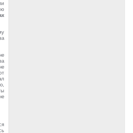
ли
ую
ах
му
за
не
ва
не
ют
ал
о,
ты
не
ся
сь