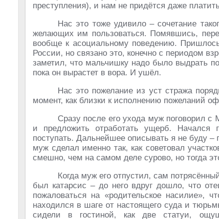
преступления), и нам не придётся даже платит
Нас это тоже удивило – сочетание тако
желающих им пользоваться. Помявшись, пере
вообще к асоциальному поведению. Пришлось 
России, но связано это, конечно с периодом вз
заметил, что мальчишку надо было выдрать пос
пока он вырастет в вора. И ушёл.
Нас это пожелание из уст стража поряд
момент, как близки к исполнению пожеланий о
Сразу после его ухода муж поговорил с 
и предложить отработать ущерб. Начался г
поступать. Дальнейшее описывать я не буду – 
муж сделал именно так, как советовал участк
смешно, чем на самом деле сурово, но тогда эт
Когда муж его отпустил, сам потрясённый
был катарсис – до него вдруг дошло, что от
пожаловаться на «родительское насилие», ч
находился в шаге от настоящего суда и тюрьмы
сидели в гостиной, как две статуи, ощу