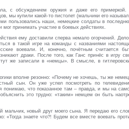
ела, с обсуждением оружия и даже его примеркой.
ов, мы купили какой-то пистолет (мальчики его называл
акими пользовались наши, немецкие солдаты в последн
и мог принимать участие в боевых действиях.
ействия ему доставили сперва немало огорчений. Дело
иться в такой игре на команды с названиями настоящ
сские воевали. И, конечно, почётным считается бы
зникают драки. После того, как Ганс принёс в игру св
о тут же записали в «немцы». В смысле, в гитлеровск
огики вполне резонно: «Почему не хочешь, ты же немец
стный сын. Он уже успел посмотреть по телевиден
я понимаю, что показанное там – правда, и мы на сам
 объяснить это трудно: «таким» немцем он быть наотр
ый мальчик, новый друг моего сына. Я передаю его сло
но: «Тогда знаете что?! Будем все вместе воевать прот