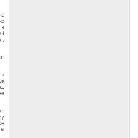
не
кс
 в
ый
ь,
от
ся
ак
а,
ее
то
му
он
Мы
 –