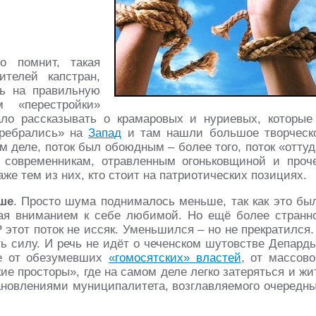
о помнит, такая
телей капстран,
сь на правильную
 «перестройки»
ало рассказывать о крамаровых и нуриевых, которые
еребрались» на
Запад
и там нашли большое творческ
м деле, поток был обоюдным – более того, поток «оттуд
 современникам, отравленным огоньковщиной и проч
же тем из них, кто стоит на патриотических позициях.
ше
. Просто шума поднималось меньше, так как это бы
ая вниманием к себе любимой. Но ещё более странн
этот поток не иссяк. Уменьшился – но не прекратился.
ь силу. И речь не идёт о чеченском шутовстве Депардь
ше от обезумевших
«гомосятских» властей
, от массово
кие просторы», где на самом деле легко затеряться и жи
тановлениями муниципалитета, возглавляемого очередн