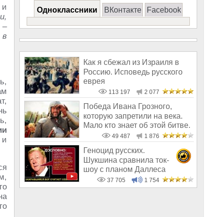
 и
Одноклассники
ВКонтакте
Facebook
и,
 –
 в
Как я сбежал из Израиля в
Россию. Исповедь русского
еврея
ь,
ам
113 197
2 077
т,
Победа Ивана Грозного,
нь
которую запретили на века.
ь,
Мало кто знает об этой битве.
ии
Поч
49 487
1 876
 и
Геноцид русских.
Шукшина сравнила ток-
ся
шоу с планом Даллеса
м,
37 705
1 754
то
на
то