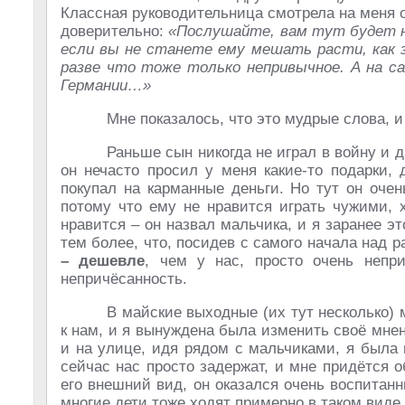
Классная руководительница смотрела на меня о
доверительно:
«Послушайте, вам тут будет не
если вы не станете ему мешать расти, как з
разве что тоже только непривычное. А на са
Германии…»
Мне показалось, что это мудрые слова, и
Раньше сын никогда не играл в войну и д
он нечасто просил у меня какие-то подарки,
покупал на карманные деньги. Но тут он оче
потому что ему не нравится играть чужими, 
нравится – он назвал мальчика, и я заранее эт
тем более, что, посидев с самого начала над 
– дешевле
, чем у нас, просто очень непр
непричёсанность.
В майские выходные (их тут несколько)
к нам, и я вынуждена была изменить своё мнени
и на улице, идя рядом с мальчиками, я была н
сейчас нас просто задержат, и мне придётся о
его внешний вид, он оказался очень воспитанн
многие дети тоже ходят примерно в таком виде.