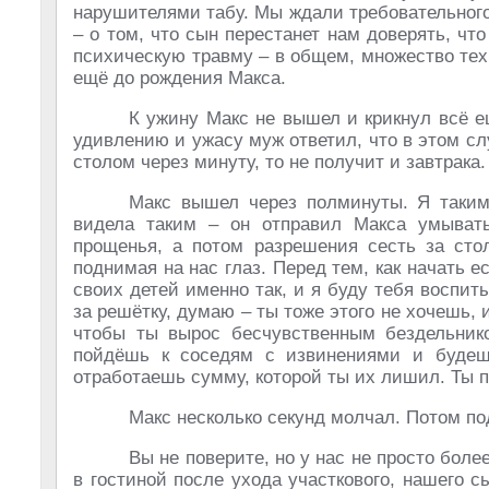
нарушителями табу. Мы ждали требовательного
– о том, что сын перестанет нам доверять, ч
психическую травму – в общем, множество те
ещё до рождения Макса.
К ужину Макс не вышел и крикнул всё е
удивлению и ужасу муж ответил, что в этом слу
столом через минуту, то не получит и завтрака.
Макс вышел через полминуты. Я таким
видела таким – он отправил Макса умыватьс
прощенья, а потом разрешения сесть за сто
поднимая на нас глаз. Перед тем, как начать 
своих детей именно так, и я буду тебя воспиты
за решётку, думаю – ты тоже этого не хочешь, 
чтобы ты вырос бесчувственным бездельнико
пойдёшь к соседям с извинениями и будешь
отработаешь сумму, которой ты их лишил. Ты 
Макс несколько секунд молчал. Потом под
Вы не поверите, но у нас не просто боле
в гостиной после ухода участкового, нашего 