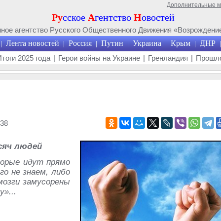
Дополнительные 
Ру
сское
А
гентство
Н
овостей
ое агентство Русского Общественного Движения «Возрождение
Лента новостей
Россия
Путин
Украина
Крым
ДНР
|
|
|
|
|
|
|
Итоги 2025 года
|
Герои войны на Украине
|
Гренландия
|
Прошло
38
сяч людей
торые идут прямо
го не знаем, либо
 мозги замусорены
»...