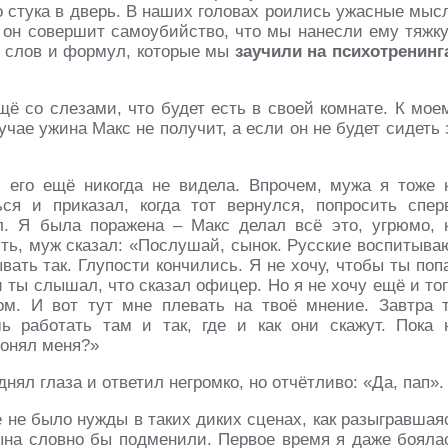
 стука в дверь. В наших головах роились ужасные мыс
то он совершит самоубийство, что мы нанесли ему тяжк
х слов и формул, которые мы
заучили на психотренинг
щё со слезами, что будет есть в своей комнате. К мое
чае ужина Макс не получит, а если он не будет сидеть 
 его ещё никогда не видела. Впрочем, мужа я тоже 
я и приказал, когда тот вернулся, попросить спер
л. Я была поражена – Макс делал всё это, угрюмо, 
есть, муж сказал: «Послушай, сынок. Русские воспитыва
вать так. Глупости кончились. Я не хочу, чтобы ты поп
и ты слышал, что сказал офицер. Но я не хочу ещё и тог
м. И вот тут мне плевать на твоё мнение. Завтра 
 работать там и так, где и как они скажут. Пока 
понял меня?»
нял глаза и ответил негромко, но отчётливо: «Да, пап».
е не было нужды в таких диких сценах, как разыгравшая
сына словно бы подменили. Первое время я даже бояла