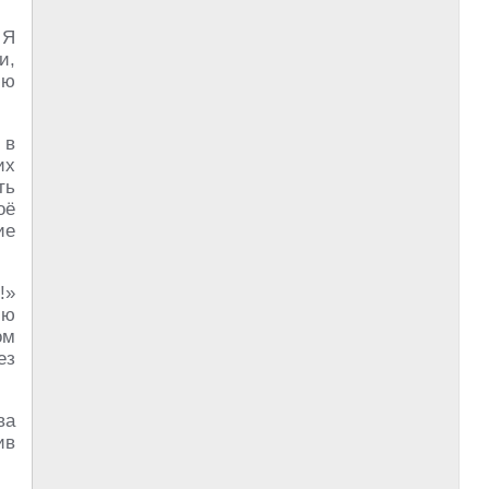
 Я
и,
юю
 в
их
ть
оё
ие
!»
ию
ом
ез
ва
ив