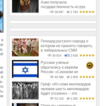
Азии получила
государственность из рук
России!
38 997
2 793
 в
Геноцид русского народа о
ое
котором не принято говорить
а-
в либеральных СМИ
ей
30 924
2 630
Русские учёные
обратились к евреям
ли
России: «Сионизм не
ой
пройдёт!»
 А
45 386
2 609
е.
Греф: «Из семи миллиардов
го
человек шесть миллиардов
ть
будет отсеяно» – это
ым
пострашнее,
52 310
2 265
Открыты секретные