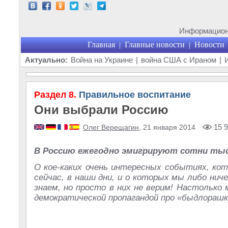
Информационн
Главная
Главные новости
Новости
|
|
Актуально:
Война на Украине
|
война США с Ираном
|
Раздел 8.
Правильное воспитание
Они выбрали Россию
15 9
Олег Верещагин
, 21 января 2014
В Россию ежегодно эмигрируют сотни ты
О кое-каких очень интересных событиях, ко
сейчас, в наши дни, и о которых мы либо ниче
знаем, но просто в них не верим! Настолько
демократической пропагандой про «быдлорашку