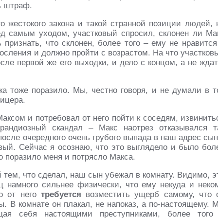
ь штраф.
го жестокого закона и такой странной позиции людей, 
д самым уходом, участковый спросил, склонен ли Ма
признать, что склонен, более того – ему не нравится
росления и должно пройти с возрастом. На что участков
ле первой же его выходки, и дело с концом, а не ждат
ка тоже поразило. Мы, честно говоря, и не думали в т
фицера.
Максом и потребовал от него пойти к соседям, извинить
рандиозный скандал – Макс наотрез отказывался т
после очередного очень грубого выпада в наш адрес сын
овый. Сейчас я осознаю, что это выглядело и было бол
о поразило меня и потрясло Макса.
 тем, что сделал, наш сын убежал в комнату. Видимо, э
ец намного сильнее физически, что ему некуда и неко
то от него
требуется
возместить ущерб самому, что 
. В комнате он плакал, не напоказ, а по-настоящему. 
щая себя настоящими преступниками, более того