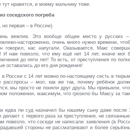
 тут нравится, и моему мальчику тоже.
 из соседского погреба
, но первая – в России)
ень вежлив. Это вообще общее место у русских –
ежливо-настороженно, очень много нужно времени, что
н говорил, нас напугали. Оказывается, Макс соверш
 И нам повезло, что ему ещё нет 14 лет, иначе мог 
лючения до пяти лет! То есть, от преступления по полн
рые оставались до его дня рождения!
 в России с 14 лет можно по-настоящему сесть в тюрьм
 расспросы – мол, как же так, почему ребёнок долж
лся, мы просто не поняли друг друга. Мы привыкли, что
ном положении, максимум, что грозило бы Максу за так
аки едва ли суд назначил бы нашему сыну даже после 
 делают с первого раза за преступления, не связанные
м повезло, что соседи не написали заявления (в Росс
страдавшей стороны не рассматривают и более серьёзн