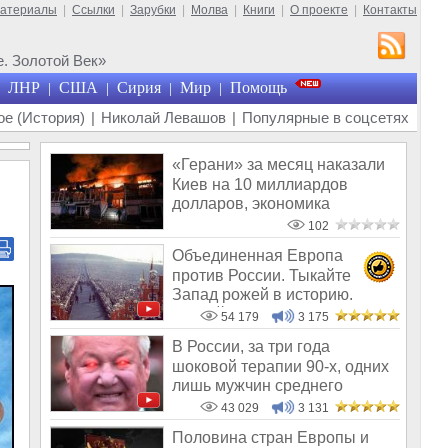
материалы
|
Ссылки
|
Зарубки
|
Молва
|
Книги
|
О проекте
|
Контакты
. Золотой Век»
ЛНР
США
Сирия
Мир
Помощь
|
|
|
|
е (История)
|
Николай Левашов
|
Популярные в соцсетях
«Герани» за месяц наказали
Киев на 10 миллиардов
долларов, экономика
Украины обнуля
102
Объединенная Европа
против России. Тыкайте
Запад рожей в историю.
Требуйте от них п
54 179
3 175
В России, за три года
шоковой терапии 90-х, одних
лишь мужчин среднего
возраста ско
43 029
3 131
Половина стран Европы и