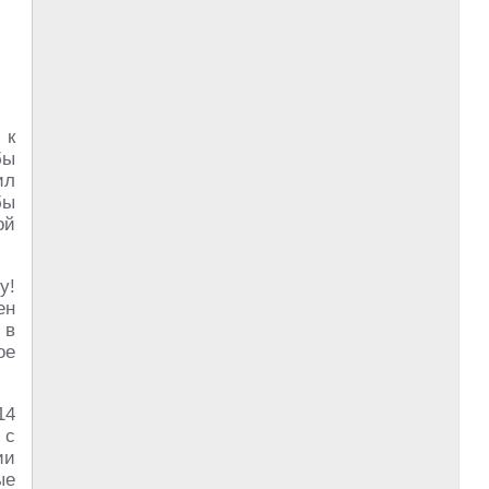
 к
бы
ил
бы
ой
у!
ен
 в
ое
14
 с
ии
ые