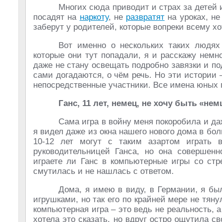
Многих сюда приводит и страх за детей 
посадят на
наркоту
, не
развратят
на уроках, не
заберут у родителей, которые вопреки всему хо
Вот именно о нескольких таких людях 
которые они тут попадали, я и расскажу немн
даже не стану освещать подробно завязки и по
сами догадаются, о чём речь. Но эти истории 
непосредственные участники. Все имена юных
Ганс, 11 лет, немец, не хочу быть «нем
Сама игра в войну меня покоробила и даж
я видел даже из окна нашего нового дома в бо
10-12 лет могут с таким азартом играть 
руководительницей Ганса, но она совершенн
играете ли Ганс в компьютерные игры со стр
смутилась и не нашлась с ответом.
Дома, я имею в виду, в Германии, я бы
игрушками, но так его по крайней мере не тянул
компьютерная игра – это ведь не реальность, 
хотела это сказать, но вдруг остро ощутила с