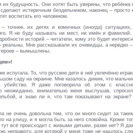
и их будущность. Они хотят быть уверены, что ребёнка 
 сделают истеричным бездельником, наконец – просто 
тят воспитать его человеком.
– точнее, их детях и комичных (иногда) ситуациях,
ого. Я не буду называть ни мест, ни имён и фамилий.
дробности историй – читатели, кому это будет интересн
– реальны. Мне рассказывали их очевидцы, а нередко –
 героев – вымышлены.
цем»!
е испугала. То, что русские дети в неё увлечённо играю
льшом саду на окраине. Мне казалось диким, что мальчи
в убийство. Я даже поговорила об этом с классн
о неожиданно, внимательно меня выслушав, спросил
ельбой, и знаю ли я, что там показывают на экране?
ла не очень довольна тем, что он много сидит за таки
о на улицу, и я могла быть за него спокойна. Кроме тог
а тут всё происходит с живыми детьми, разве нет? Я да
вою неправоту, для которой у меня тоже не нашлось сло