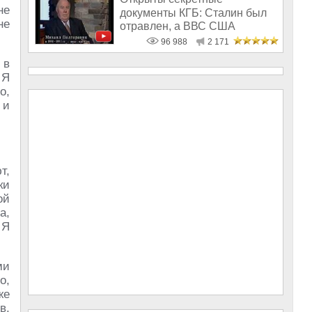
не
документы КГБ: Сталин был
не
отравлен, а ВВС США
бомбили СССР
96 988
2 171
 в
 Я
о,
 и
т,
ки
ой
а,
 Я
ми
о,
же
в.