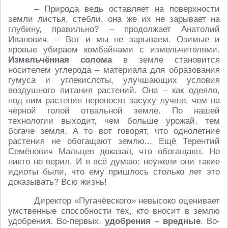
– Природа ведь оставляет на поверхности
земли листья, стебли, она же их не зарывает на
глубину, правильно? – продолжает Анатолий
Иванович. – Вот и мы не зарываем. Озимые и
яровые убираем комбайнами с измельчителями.
Измельчённая солома
в земле становится
носителем углерода – материала для образования
гумуса и углекислоты, улучшающих условия
воздушного питания растений. Она – как одеяло,
под ним растения переносят засуху лучше, чем на
чёрной голой отвальной земле. По нашей
технологии выходит, чем больше урожай, тем
богаче земля. А то вот говорят, что однолетние
растения не обогащают землю... Ещё Терентий
Семёнович Мальцев доказал, что обогащают. Но
никто не верил. И я всё думаю: неужели они такие
идиоты были, что ему пришлось столько лет это
доказывать? Всю жизнь!
Директор «Пугачёвского» невысоко оценивает
умственные способности тех, кто вносит в землю
удобрения. Во-первых,
удобрения – вредные
. Во-