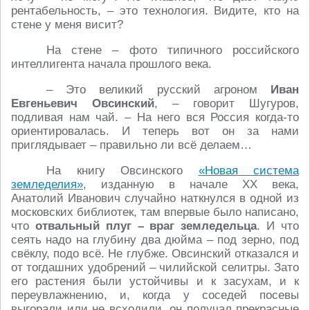
рентабельность, – это технология. Видите, кто на
стене у меня висит?
На стене – фото типичного российского
интеллигента начала прошлого века.
– Это великий русский агроном
Иван
Евгеньевич Овсинский
, – говорит Шугуров,
подливая нам чай. – На него вся Россия когда-то
ориентировалась. И теперь вот он за нами
приглядывает – правильно ли всё делаем…
На книгу Овсинского
«Новая система
земледелия»
, изданную в начале XX века,
Анатолий Иванович случайно наткнулся в одной из
московских библиотек, там впервые было написано,
что
отвальный плуг – враг земледельца
. И что
сеять надо на глубину два дюйма – под зерно, под
свёклу, подо всё. Не глубже. Овсинский отказался и
от тогдашних удобрений – чилийской селитры. Зато
его растения были устойчивы и к засухам, и к
переувлажнению, и, когда у соседей посевы
выгорали или не всходили, он получал прекрасные