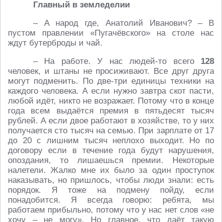
Главный в земледелии
– А народ где, Анатолий Иванович? – В
пустом правлении «Пугачёвского» на столе нас
ждут бутерброды и чай.
– На работе. У нас людей-то всего
128
человек, и штаны не просиживают. Все друг друга
могут подменить. По две-три единицы техники на
каждого человека. А если нужно завтра скот пасти,
любой идёт, никто не возражает. Потому что в конце
года всем выдаётся премия в пятьдесят тысяч
рублей. А если двое работают в хозяйстве, то у них
получается сто тысяч на семью. При зарплате от 17
до 20 с лишним тысяч неплохо выходит. Но по
договору если в течение года будут нарушения,
опоздания, то лишаешься премии. Некоторые
налетели. Жалко мне их было за один проступок
наказывать, но пришлось, чтобы люди знали: есть
порядок. Я тоже на подмену пойду, если
понадобится. Я всегда говорю: ребята, мы
работаем прибыльно, потому что у нас нет слов «не
хочу – не могу». Но главное, что даёт такую