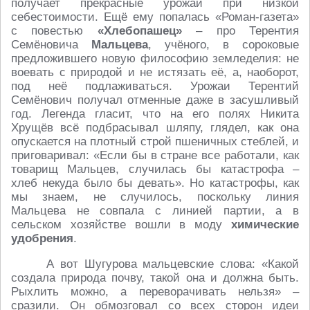
получает прекрасные урожаи при низкой
себестоимости. Ещё ему попалась «Роман-газета»
с повестью
«Хлебопашец»
– про Терентия
Семёновича
Мальцева
, учёного, в сороковые
предложившего новую философию земледелия: не
воевать с природой и не истязать её, а, наоборот,
под неё подлаживаться. Урожаи Терентий
Семёнович получал отменные даже в засушливый
год. Легенда гласит, что на его полях Никита
Хрущёв всё подбрасывал шляпу, глядел, как она
опускается на плотный строй пшеничных стеблей, и
приговаривал: «Если бы в стране все работали, как
товарищ Мальцев, случилась бы катастрофа –
хлеб некуда было бы девать». Но катастрофы, как
мы знаем, не случилось, поскольку линия
Мальцева не совпала с линией партии, а в
сельском хозяйстве вошли в моду
химические
удобрения
.
А вот Шугурова мальцевские слова: «Какой
создала природа почву, такой она и должна быть.
Рыхлить можно, а переворачивать нельзя» –
сразили. Он обмозговал со всех сторон идеи