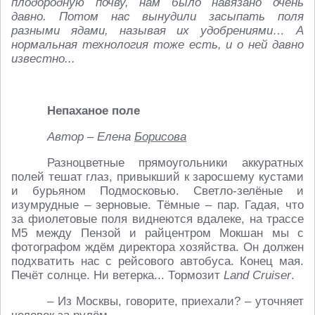
плодородную почву, нам было навязано очень
давно. Потом нас вынудили засыпать поля
разными ядами, называя их удобрениями… А
нормальная технология тоже есть, и о ней давно
известно...
Непаханое поле
Автор – Елена
Борисова
Разноцветные прямоугольники аккуратных
полей тешат глаз, привыкший к заросшему кустами
и бурьяном Подмосковью. Светло-зелёные и
изумрудные – зерновые. Тёмные – пар. Гадая, что
за фиолетовые поля виднеются вдалеке, на трассе
М5 между Пензой и райцентром Мокшан мы с
фотографом ждём директора хозяйства. Он должен
подхватить нас с рейсового автобуса. Конец мая.
Печёт солнце. Ни ветерка... Тормозит
Land Cruiser
.
– Из Москвы, говорите, приехали? – уточняет