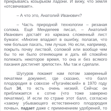
прикрываясь козырьком ладони. И вижу, что земля
«отсвечивает».
– А что это, Анатолий Иванович?
– Часть природной технологии – резаная
солома. Ещё Менделеев писал, – Анатолий
Иванович достаёт из кармана сложенный лист
бумаги: «Многие впадают в ошибку, полагая, что
чем больше пахать, тем лучше. Но если, например,
покрыть почву листвой, соломой или вообще чем
бы то ни было отеняющим и дать ей спокойно
полежать некоторое время, то она и без всякого
пахания достигнет зрелости». Мы так и сделали.
Шугуров покажет нам потом заверенный
печатями документ, где сказано, что балл
плодородия в совхозе «Пугачёвский» в 1970 году
был
34
, то есть очень низкий. Сейчас он
приближается к сотне (что тоже заверено
печатями). И если по стране этот балл, согласно
«закону убывающего естественного плодородия
почвы»,
падает
даже с применением удобрений, то