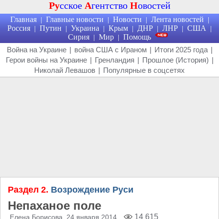
Ру
сское
А
гентство
Н
овостей
Главная
Главные новости
Новости
Лента новостей
|
|
|
|
Россия
Путин
Украина
Крым
ДНР
ЛНР
США
|
|
|
|
|
|
|
Сирия
Мир
Помощь
|
|
Война на Украине
|
война США с Ираном
|
Итоги 2025 года
|
Герои войны на Украине
|
Гренландия
|
Прошлое (История)
|
Николай Левашов
|
Популярные в соцсетях
Раздел 2.
Возрождение Руси
Непаханое поле
14 615
Елена Борисова
, 24 января 2014