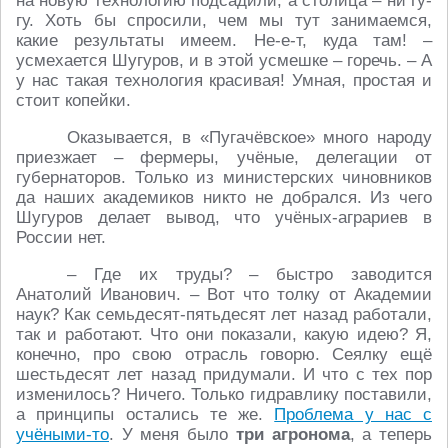
на новую технологию подсадили, а столица – ни гу-
гу. Хоть бы спросили, чем мы тут занимаемся,
какие результаты имеем. Не-е-т, куда там! –
усмехается Шугуров, и в этой усмешке – горечь. – А
у нас такая технология красивая! Умная, простая и
стоит копейки.
Оказывается, в «Пугачёвское» много народу
приезжает – фермеры, учёные, делегации от
губернаторов. Только из министерских чиновников
да наших академиков никто не добрался. Из чего
Шугуров делает вывод, что учёных-аграриев в
России нет.
– Где их труды? – быстро заводится
Анатолий Иванович. – Вот что толку от Академии
наук? Как семьдесят-пятьдесят лет назад работали,
так и работают. Что они показали, какую идею? Я,
конечно, про свою отрасль говорю. Сеялку ещё
шестьдесят лет назад придумали. И что с тех пор
изменилось? Ничего. Только гидравлику поставили,
а принципы остались те же.
Проблема у нас с
учёными-то
. У меня было
три агронома
, а теперь