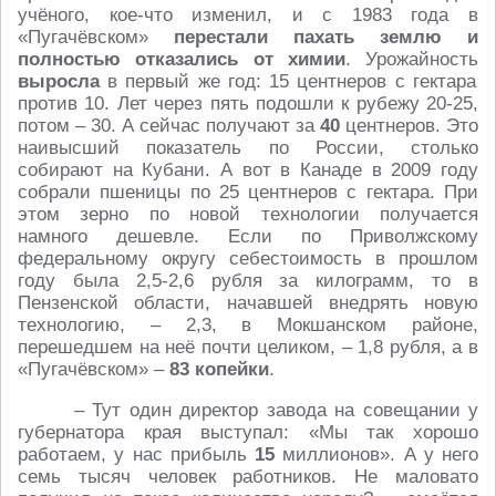
учёного, кое-что изменил, и с 1983 года в
«Пугачёвском»
перестали пахать землю и
полностью отказались от химии
. Урожайность
выросла
в первый же год: 15 центнеров с гектара
против 10. Лет через пять подошли к рубежу 20-25,
потом – 30. А сейчас получают за
40
центнеров. Это
наивысший показатель по России, столько
собирают на Кубани. А вот в Канаде в 2009 году
собрали пшеницы по 25 центнеров с гектара. При
этом зерно по новой технологии получается
намного дешевле. Если по Приволжскому
федеральному округу себестоимость в прошлом
году была 2,5-2,6 рубля за килограмм, то в
Пензенской области, начавшей внедрять новую
технологию, – 2,3, в Мокшанском районе,
перешедшем на неё почти целиком, – 1,8 рубля, а в
«Пугачёвском» –
83 копейки
.
– Тут один директор завода на совещании у
губернатора края выступал: «Мы так хорошо
работаем, у нас прибыль
15
миллионов». А у него
семь тысяч человек работников. Не маловато