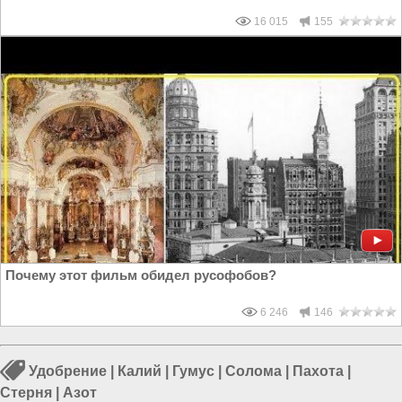
16 015
155
Почему этот фильм обидел русофобов?
6 246
146
Удобрение
|
Калий
|
Гумус
|
Солома
|
Пахота
|
Стерня
|
Азот