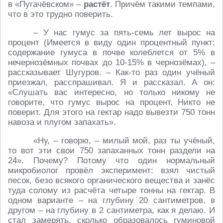
в «Пугачёвском» –
растёт
. Причём такими темпами,
что в это трудно поверить.
– У нас гумус за пять-семь лет вырос на
процент (Имеется в виду один процентный пункт:
содержание гумуса в почве колеблется от 5% в
нечернозёмных почвах до 10-15% в чернозёмах), –
рассказывает Шугуров. – Как-то раз один учёный
приезжал, расспрашивал. Я и рассказал. А он:
«Слушать вас интересно, но только никому не
говорите, что гумус вырос на процент. Никто не
поверит. Для этого на гектар надо вывезти 750 тонн
навоза и плугом запахать».
«Ну, – говорю, – милый мой, раз ты учёный,
то вот эти свои 750 запаханных тонн раздели на
24». Почему? Потому что один нормальный
микробиолог провёл эксперимент: взял чистый
песок, безо всякого органического вещества и занёс
туда солому из расчёта четыре тонны на гектар. В
одном варианте – на глубину 20 сантиметров, в
другом – на глубину в 2 сантиметра, как я делаю. И
стал замерять, сколько образовалось гуминовой