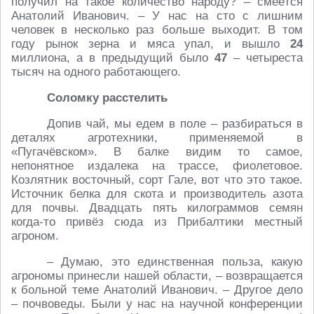
получил на такое количество народу? – смеётся
Анатолий Иванович. – У нас на сто с лишним
человек в несколько раз больше выходит. В том
году рынок зерна и мяса упал, и вышло
24
миллиона, а в предыдущий было
47
– четыреста
тысяч на одного работающего.
Соломку расстелить
Допив чай, мы едем в поле – разбираться в
деталях агротехники, применяемой в
«Пугачёвском». В балке видим то самое,
непонятное издалека на трассе, фиолетовое.
Козлятник восточный, сорт Гале, вот что это такое.
Источник белка для скота и производитель азота
для почвы. Двадцать пять килограммов семян
когда-то привёз сюда из Прибалтики местный
агроном.
– Думаю, это единственная польза, какую
агрономы принесли нашей области, – возвращается
к больной теме Анатолий Иванович. – Другое дело
– почвоведы. Были у нас на научной конференции