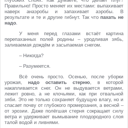
глубоких слоях. Как думаете, что делает плуг?
Правильно! Просто меняет их местами: выпахивает
наверх анаэробы и запахивает аэробы. В
результате и те и другие гибнут. Так что
пахать не
надо
.
У меня перед глазами встаёт картина
перепаханных полей родины – уродливая зябь,
заливаемая дождём и засыпаемая снегом.
– Никогда?
– Разумеется.
Всё очень просто. Осенью, после уборки
урожая,
надо оставить стерню
, в которой
накапливается снег. Он не выдувается ветрами,
лежит ровно, а не клочьями, как при отвальной
зяби. Это не только сохраняет будущую влагу, но и
спасает почву от глубокого промерзания, а весной –
от эрозии. Даже полёгшая стерня сокращает силу
ветра и удерживает вымывание плодородного слоя
талой водой и ливнями.