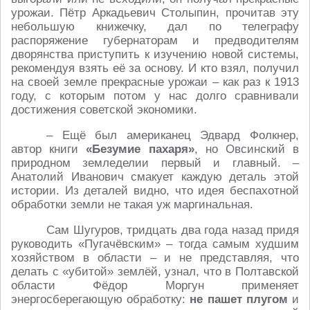
урожаи. Пётр Аркадьевич Столыпин, прочитав эту
небольшую книжечку, дал по телеграфу
распоряжение губернаторам и предводителям
дворянства приступить к изучению новой системы,
рекомендуя взять её за основу. И кто взял, получил
на своей земле прекрасные урожаи – как раз к 1913
году, с которым потом у нас долго сравнивали
достижения советской экономики.
– Ещё был американец Эдвард Фолкнер,
автор книги
«Безумие пахаря»
, но Овсинский в
природном земледелии первый и главный. –
Анатолий Иванович смакует каждую деталь этой
истории. Из деталей видно, что идея беспахотной
обработки земли не такая уж маргинальная.
Сам Шугуров, тридцать два года назад придя
руководить «Пугачёвским» – тогда самым худшим
хозяйством в области – и не представляя, что
делать с «убитой» землёй, узнал, что в Полтавской
области Фёдор Моргун применяет
энергосберегающую обработку:
не пашет плугом
и