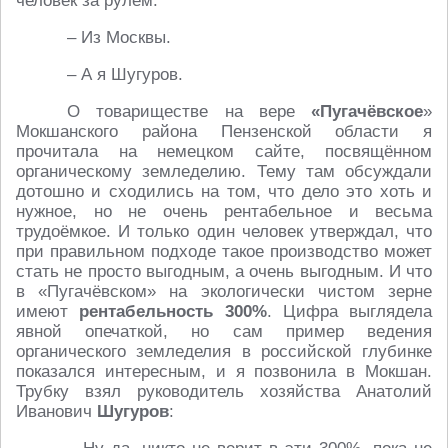
человек за рулём.
– Из Москвы.
– А я Шугуров.
О товариществе на вере
«Пугачёвское
»
Мокшанского района Пензенской области я
прочитала на немецком сайте, посвящённом
органическому земледелию. Тему там обсуждали
дотошно и сходились на том, что дело это хоть и
нужное, но не очень рентабельное и весьма
трудоёмкое. И только один человек утверждал, что
при правильном подходе такое производство может
стать не просто выгодным, а очень выгодным. И что
в «Пугачёвском» на экологически чистом зерне
имеют
рентабельность 300%
. Цифра выглядела
явной опечаткой, но сам пример ведения
органического земледелия в российской глубинке
показался интересным, и я позвонила в Мокшан.
Трубку взял руководитель хозяйства Анатолий
Иванович
Шугуров
: