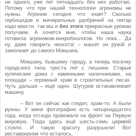
ни одного, уже лет пятнадцать без них работаю.
Потому что при нашей технологии агрономы не
нужны. Агроном сегодня что знает? Сколько
гербицидов и минеральных удобрений на гектар
надо ввести, так мы и
без этого
прекрасные урожаи
получаем. А хочется мне, чтобы наша наука
готовила агрономов-микробиологов. Но пока… Да
ну, даже говорить неохота! – машет он рукой и
замолкает до самого Мокшана.
Мокшану, бывшему городу, а теперь посёлку
городского типа, триста лет с лишним. Старые
купеческие дома с каменными наличниками, на
площади – огромный храм в строительных лесах.
Чуть дальше – ещё один. Шугуров останавливает
машину.
– Вот он сейчас как глядит, храм-то. А были
руины. У меня фотография есть четырнадцатого
года, когда отсюда провожали на фронт на Первую
мировую. Тогда здесь ещё шесть-семь церквей
стояло. И такую красоту разрушили! Вот
реставрируем что осталось.