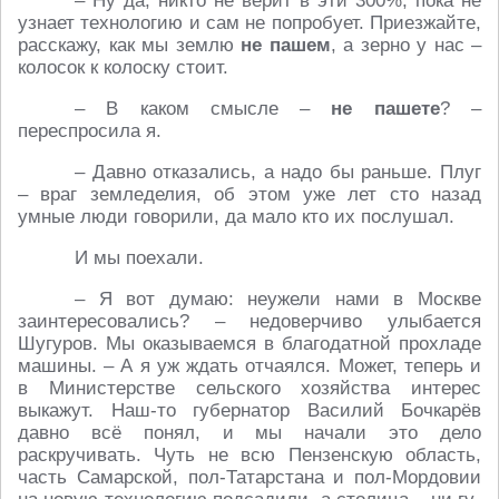
– Ну да, никто не верит в эти 300%, пока не
узнает технологию и сам не попробует. Приезжайте,
расскажу, как мы землю
не пашем
, а зерно у нас –
колосок к колоску стоит.
– В каком смысле –
не пашете
? –
переспросила я.
– Давно отказались, а надо бы раньше. Плуг
– враг земледелия, об этом уже лет сто назад
умные люди говорили, да мало кто их послушал.
И мы поехали.
– Я вот думаю: неужели нами в Москве
заинтересовались? – недоверчиво улыбается
Шугуров. Мы оказываемся в благодатной прохладе
машины. – А я уж ждать отчаялся. Может, теперь и
в Министерстве сельского хозяйства интерес
выкажут. Наш-то губернатор Василий Бочкарёв
давно всё понял, и мы начали это дело
раскручивать. Чуть не всю Пензенскую область,
часть Самарской, пол-Татарстана и пол-Мордовии