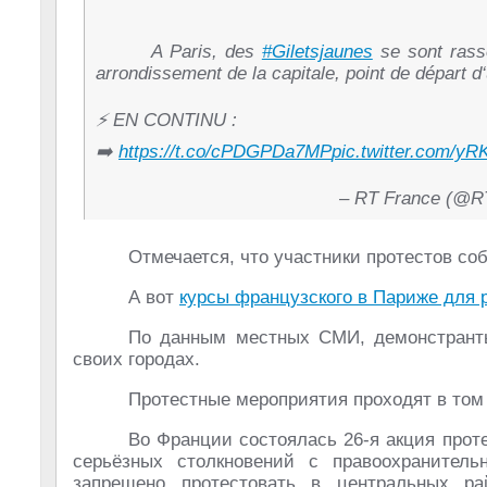
A Paris, des
#Giletsjaunes
se sont rass
arrondissement de la capitale, point de départ d
⚡️ EN CONTINU :
➡️
https://t.co/cPDGPDa7MP
pic.twitter.com/yR
– RT France (@RT
Отмечается, что участники протестов со
А вот
курсы французского в Париже для 
По данным местных СМИ, демонстранты
своих городах.
Протестные мероприятия проходят в том 
Во Франции состоялась 26-я акция прот
серьёзных столкновений с правоохранител
запрещено протестовать в центральных р