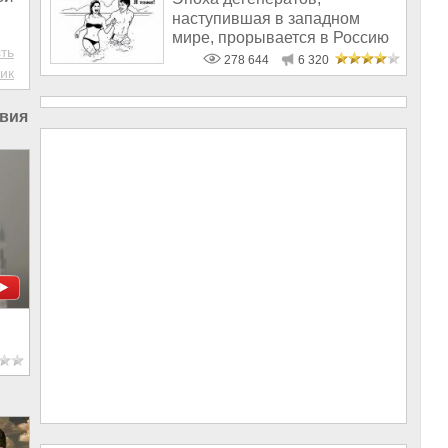
наступившая в западном
мире, прорывается в Россию
ть
278 644
6 320
ик
вия во Франции
|
Жёлтые жилеты в Париже