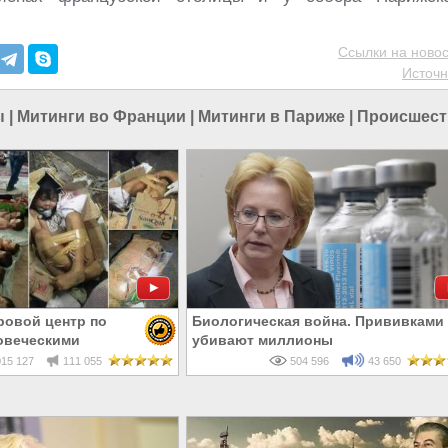
Ссылки на новос
Источн
ы
|
Митинги во Франции
|
Митинги в Париже
|
Происшест
ровой центр по
Биологическая война. Прививками
овеческими
убивают миллионы
15 127
111 055
504 596
43 650