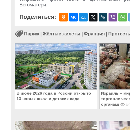
Богоматери.
Поделиться:
Париж
|
Жёлтые жилеты
|
Франция
|
Протест
В июле 2026 года в России открыто
Израиль – ми
13 новых школ и детских сада
торговле чел
органами
3 0