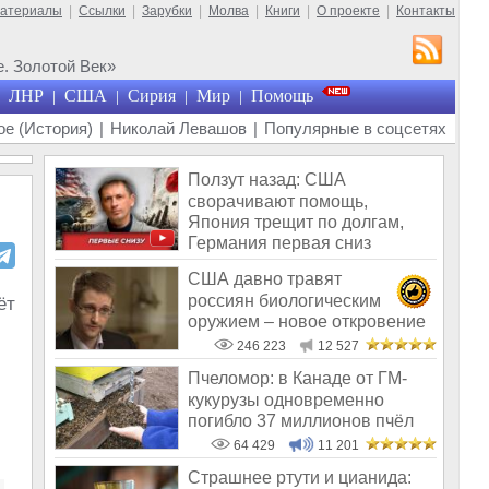
материалы
|
Ссылки
|
Зарубки
|
Молва
|
Книги
|
О проекте
|
Контакты
. Золотой Век»
ЛНР
США
Сирия
Мир
Помощь
|
|
|
|
е (История)
|
Николай Левашов
|
Популярные в соцсетях
Ползут назад: США
сворачивают помощь,
Япония трещит по долгам,
Германия первая сниз
США давно травят
россиян биологическим
ёт
оружием – новое откровение
Эдварда Сноудена
246 223
12 527
Пчеломор: в Канаде от ГМ-
кукурузы одновременно
погибло 37 миллионов пчёл
64 429
11 201
Страшнее ртути и цианида: