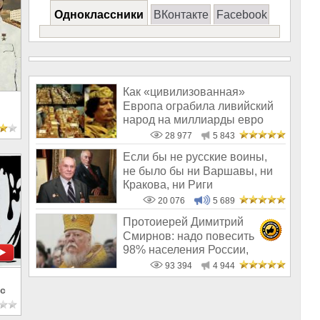
Одноклассники
ВКонтакте
Facebook
Как «цивилизованная»
Европа ограбила ливийский
народ на миллиарды евро
28 977
5 843
Если бы не русские воины,
не было бы ни Варшавы, ни
Кракова, ни Риги
20 076
5 689
Протоиерей Димитрий
Смирнов: надо повесить
98% населения России,
чтобы восторжество
93 394
4 944
с