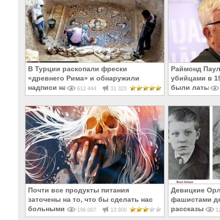
В Турции раскопали фрески
Раймонд Паул
«древнего Рима» и обнаружили
убийцами в 19
надписи на Русском!
были латыши 
612 444
31 323
Почти все продукты питания
Девицкие Орл
заточены на то, что бы сделать нас
фашистами де
больными и бесплодными
рассказывают
196 007
13 900
12