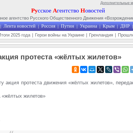
Дополнительные 
Ру
сское
А
гентство
Н
овостей
ое агентство Русского Общественного Движения «Возрождение
Лента новостей
Россия
Путин
Украина
Крым
ДНР
|
|
|
|
|
|
|
Итоги 2025 года
|
Герои войны на Украине
|
Гренландия
|
Прошло
акция протеста «жёлтых жилетов»
ту акция протеста движения «жёлтых жилетов», переда
.