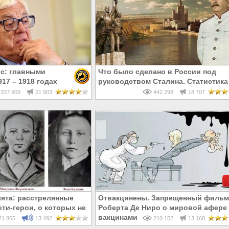
с: главными
Что было сделано в России под
17 – 1918 годах
руководством Сталина. Статистика
и евреи, а не русские
337 909
21 903
442 298
18 707
ята: расстрелянные
Отвакцинены. Запрещенный фильм
ти-герои, о которых не
Роберта Де Ниро о мировой афере 
 в школе
вакцинами
1 865
13 492
210 152
13 168