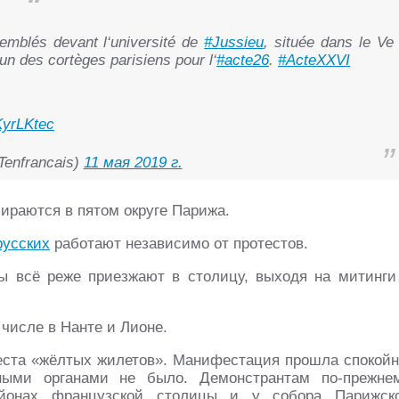
emblés devant l‘université de
#Jussieu
, située dans le Ve
‘un des cortèges parisiens pour l‘
#acte26
.
#ActeXXVI
KyrLKtec
enfrancais)
11 мая 2019 г.
бираются в пятом округе Парижа.
русских
работают независимо от протестов.
 всё реже приезжают в столицу, выходя на митинги
числе в Нанте и Лионе.
еста «жёлтых жилетов». Манифестация прошла спокойн
ьными органами не было. Демонстрантам по-прежне
айонах французской столицы и у собора Парижск