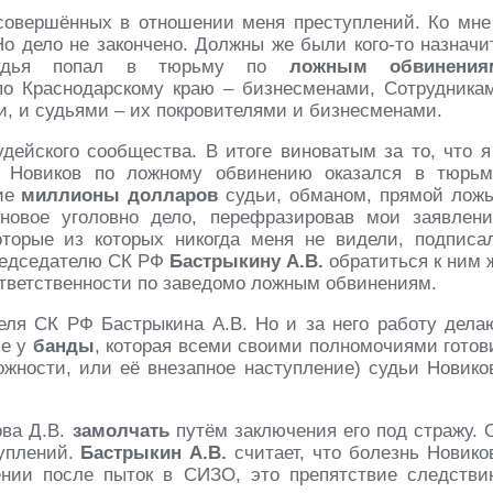
овершённых в отношении меня преступлений. Ко мне
Но дело не закончено. Должны же были кого-то назначи
судья попал в тюрьму по
ложным обвинения
о Краснодарскому краю – бизнесменами, Сотрудника
, и судьями – их покровителями и бизнесменами.
дейского сообщества. В итоге виноватым за то, что я
 Новиков по ложному обвинению оказался в тюрьм
шие
миллионы долларов
судьи, обманом, прямой лож
новое уголовно дело, перефразировав мои заявлени
торые из которых никогда меня не видели, подписа
председателю СК РФ
Бастрыкину А.В.
обратиться к ним 
ответственности по заведомо ложным обвинениям.
еля СК РФ Бастрыкина А.В. Но и за него работу дела
бе у
банды
, которая всеми своими полномочиями готов
ожности, или её внезапное наступление) судьи Новико
ова Д.В.
замолчать
путём заключения его под стражу. 
туплений.
Бастрыкин А.В.
считает, что болезнь Новико
ении после пыток в СИЗО, это препятствие следстви