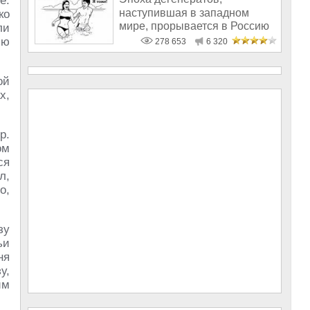
е.
наступившая в западном
ко
мире, прорывается в Россию
ли
лю
278 653
6 320
ой
х,
р.
ом
ся
л,
о,
зу
ьи
ня
у,
им