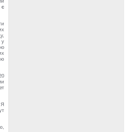
ей
 с
ти
их
у,
 у
но
их
лю
20
ми
ет
 Я
ут
ю,