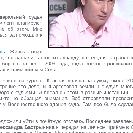
и
деральный судья
оллеги планируют
не об этом. Мне
ться за помощью к
нь
. Жизнь своих
ещё соглашались говорить правду, но сегодня затравлен
 борюсь за неё с 2006 года, когда впервые
рассказал
рая и олимпийском Сочи.
а земли на курорте Красная поляна на сумму около $1
отрение это дело, и я арестовал земли. Побудил мног
вора с судьями. Я писал об этом в разные инстанции –
икто не обращал внимания. Всё отправляли провери
у Величественного здания суда. Там всё было сдела
едложили уйти в почётную отставку. Последнее заявлен
ександра Бастрыкина
я передал на личном приёме в 