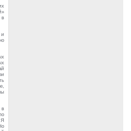
их
й»
 в
 и
но
ых
ых
ай
ои
ть
е,
ны
 в
по
 Я
Но