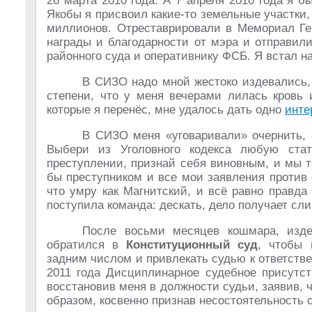
26 марта 2010 года. А 7 апреля 2010 года я 
Якобы я присвоил какие-то земельные участки,
миллионов. Отреставрировали в Мемориал Ге
награды и благодарности от мэра и отправил
районного суда и оперативнику ФСБ. Я встал на
В СИЗО надо мной жестоко издевались,
степени, что у меня вечерами лилась кровь 
которые я перенёс, мне удалось дать одно
инте
В СИЗО меня «уговаривали» очернить, о
Выбери из Уголовного кодекса любую ст
преступлении, признай себя виновным, и мы т
бы преступником и все мои заявления против 
что умру как Магнитский, и всё равно правда
поступила команда: дескать, дело получает сл
После восьми месяцев кошмара, изде
обратился в
Конституционный суд
, чтобы 
задним числом и привлекать судью к ответств
2011 года Дисциплинарное судебное присутст
восстановив меня в должности судьи, заявив, 
образом, косвенно признав несостоятельность 