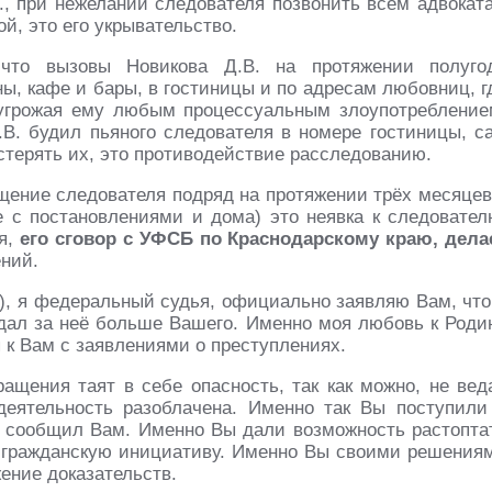
., при нежелании следователя позвонить всем адвокат
ой, это его укрывательство.
что вызовы Новикова Д.В. на протяжении полуго
ы, кафе и бары, в гостиницы и по адресам любовниц, г
угрожая ему любым процессуальным злоупотребление
.В. будил пьяного следователя в номере гостиницы, с
астерять их, это противодействие расследованию.
ещение следователя подряд на протяжении трёх месяцев
 с постановлениями и дома) это неявка к следовател
ия,
его сговор с УФСБ по Краснодарскому краю, дела
ний.
), я федеральный судья, официально заявляю Вам, что
ал за неё больше Вашего. Именно моя любовь к Роди
 к Вам с заявлениями о преступлениях.
ащения таят в себе опасность, так как можно, не вед
деятельность разоблачена. Именно так Вы поступили
я сообщил Вам. Именно Вы дали возможность растопта
 гражданскую инициативу. Именно Вы своими решения
ение доказательств.