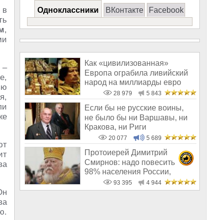
 в
Одноклассники
ВКонтакте
Facebook
ть
м
,
ми
Как «цивилизованная»
 –
Европа ограбила ливийский
е,
народ на миллиарды евро
ью
28 979
5 843
я,
ли
Если бы не русские воины,
же
не было бы ни Варшавы, ни
Кракова, ни Риги
20 077
5 689
ют
Протоиерей Димитрий
ит
Смирнов: надо повесить
ва
98% населения России,
чтобы восторжество
93 395
4 944
Он
ва
ю.