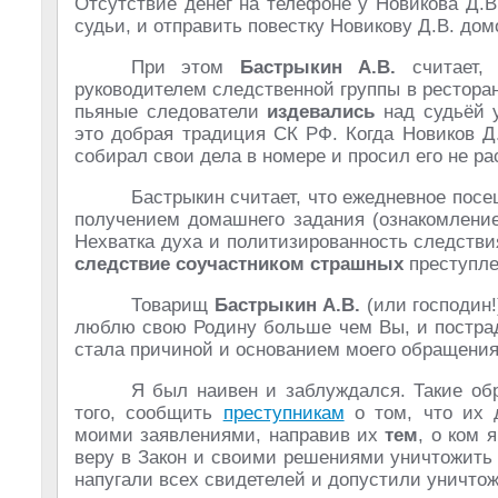
Отсутствие денег на телефоне у Новикова Д.В
судьи, и отправить повестку Новикову Д.В. дом
При этом
Бастрыкин А.В.
считает, 
руководителем следственной группы в ресторан
пьяные следователи
издевались
над судьёй 
это добрая традиция СК РФ. Когда Новиков Д
собирал свои дела в номере и просил его не р
Бастрыкин считает, что ежедневное пос
получением домашнего задания (ознакомление
Нехватка духа и политизированность следств
следствие соучастником страшных
преступле
Товарищ
Бастрыкин А.В.
(или господин!
люблю свою Родину больше чем Вы, и пострад
стала причиной и основанием моего обращения
Я был наивен и заблуждался. Такие обр
того, сообщить
преступникам
о том, что их 
моими заявлениями, направив их
тем
, о ком 
веру в Закон и своими решениями уничтожить
напугали всех свидетелей и допустили уничтож