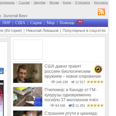
материалы
|
Ссылки
|
Зарубки
|
Молва
|
Книги
|
О проекте
|
Контакты
. Золотой Век»
ЛНР
США
Сирия
Мир
Помощь
|
|
|
|
е (История)
|
Николай Левашов
|
Популярные в соцсетях
США давно травят
россиян биологическим
оружием – новое откровение
Эдварда Сноудена
246 230
12 527
Пчеломор: в Канаде от ГМ-
кукурузы одновременно
погибло 37 миллионов пчёл
64 436
11 201
Страшнее ртути и цианида: