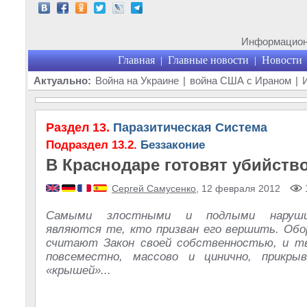
Информационн
Главная
Главные новости
Новости
|
|
Актуально:
Война на Украине
|
война США с Ираном
|
Раздел 13.
Паразитическая Система
Подраздел 13.2.
Беззаконие
В Краснодаре готовят убийств
Сергей Самусенко
, 12 февраля 2012
Самыми злостными и подлыми наруши
являются те, кто призван его вершить. Об
считают Закон своей собственностью, и тв
повсеместно, массово и цинично, прикрыв
«крышей»...