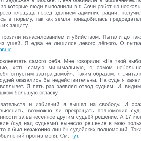
был задержан в Москве. Меня обвинили в мошенничеств
 за которые люди выполнили в г. Сочи работ на несколь
роев площадь перед зданием администрации, получи
ись в тюрьму, так как земля понадобилась председате
 их защиту.
 грозили изнасилованием и убийством. Пытали до так
из ушей. Я едва не лишился левого лёгкого. О пытка
рвью
.
клеветать самого себя. Мне говорили: «На твой выбо
атью, хоть самую минимальную, о самом небольш
ебя отпустим завтра домой». Таким образом, я считал
судей оказались бы недействительны. На суде я заяви
 всплывет. Я пять раз заявлял отвод судьям. И, видим
ишком большую огласку.
вательств и избиений я вышел на свободу. И сра
выяснить, возможно ли прекращать полномочия суд
енности за вынесенное другим судьёй решение. А 17 ию
вие (суд над судьями) вынесло решение в мою польз
что я был
незаконно
лишён судейских полномочий. Так
обвинений против меня. См.
тут
.