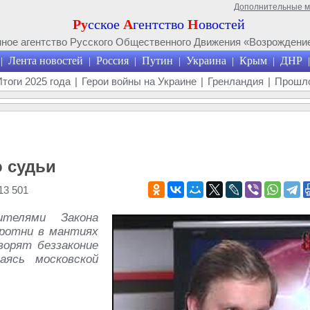
Дополнительные 
Ру
сское
А
гентство
Н
овостей
ое агентство Русского Общественного Движения «Возрождение
Лента новостей
Россия
Путин
Украина
Крым
ДНР
|
|
|
|
|
|
|
Итоги 2025 года
|
Герои войны на Украине
|
Гренландия
|
Прошло
о судьи
13 501
телями Закона
оротни в мантиях
орят беззаконие
аясь московской