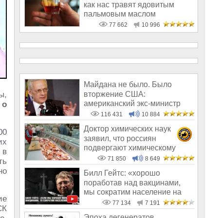
как нас травят ядовитым
пальмовым маслом
77 662
10 996
Майдана не было. Было
вторжение США:
ы,
американский экс-министр
 о
написал открытое пись
116 431
10 884
Доктор химических наук
00
заявил, что россиян
их
подвергают химическому
 в
геноциду
71 850
8 649
ть
но
Билл Гейтс: «хорошо
поработав над вакцинами,
мы сократим население на
ие
10-15%»
77 134
7 191
СК
Эпоха дегенератов,