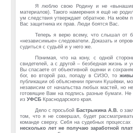
Я люблю свою Родину и не «вынашив
материалов). Такого намерения я ещё не родил
ум следствия утверждает обратное. На моём 
Вас защитника их прав. Люди боятся Вас.
Теперь я верю всему, что слышал от 
«независимые» следователи. Доказать и опро
судиться с судьёй и у него же.
Понимая, что на кону, с одной сторо
свидетелей, а с другой – безбедная жизнь и
Вы спасаете от объективной оценки и сохраняе
бог, во второй раз, попаду в СИЗО, то
живы
публикации об объяснении причин Кушёвки, мож
независим от начальства любых мастей, но н
готовящие Вам на подпись разные бумаги. Не
из
УФСБ
Краснодарского края.
Дело с просьбой
Бастрыкина А.В.
о зак
том, что я не совершал, будет рассматриват
команде сверху. Себя на судебных процессах 
несколько лет не получаю заработной пла