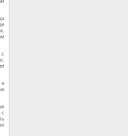
ам
да
де
м,
ам
 с
ю.
ет
 я
не
ая
 с
ть
ми