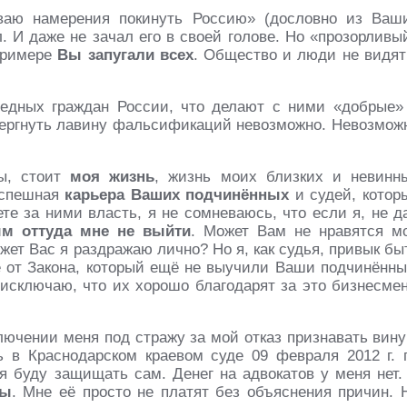
аю намерения покинуть Россию» (дословно из Ваш
. И даже не зачал его в своей голове. Но «прозорливы
примере
Вы запугали всех
. Общество и люди не видят
бедных граждан России, что делают с ними «добрые»
вергнуть лавину фальсификаций невозможно. Невозмож
ны, стоит
моя жизнь
, жизнь моих близких и невинн
 успешная
карьера Ваших подчинённых
и судей, котор
те за ними власть, я не сомневаюсь, что если я, не д
м оттуда мне не выйти
. Может Вам не нравятся м
ет Вас я раздражаю лично? Но я, как судья, привык бы
е от Закона, который ещё не выучили Ваши подчинённы
 исключаю, что их хорошо благодарят за это бизнесме
лючении меня под стражу за мой отказ признавать вину
ь в Краснодарском краевом суде 09 февраля 2012 г. 
я буду защищать сам. Денег на адвокатов у меня нет.
ты
. Мне её просто не платят без объяснения причин. 