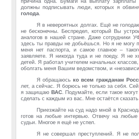
причина одна. Бумаги на выплату зарплаты 
должны подписывать люди, которых я обвин
голода
.
Я в невероятных долгах. Ещё не голода
не бесконечны. Беспредел, который Вы устро
аналогов в нашей стране. Даже сотрудники У
здесь ты правды не добьёшься. Но я не могу по
меня нет паспорта, и самое главное – тако
заявляете. Я никогда туда и не поеду. Я не 
детей. Я работал учителем начальных классов,
оболгать меня Вашим ведомством, и «независ
Я обращаюсь
ко всем гражданам Росс
лет, а сейчас. Я борюсь не только за себя. С
я защищаю
ВАС
. Подумайте, если такое могут
сделать с каждым из вас. Мне остаётся сказать
Приезжайте на суд надо мной в Краснод
готов на любые интервью. Отвечу на любые 
судьи. Многое я ещё не успел.
Я не совершал преступлений. Я не пол