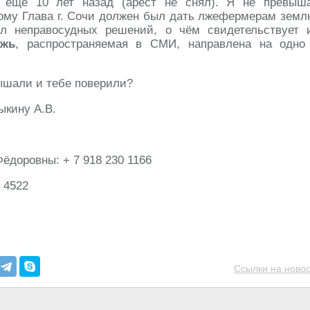
а ещё 10 лет назад (арест не снял). Я не превыш
рому Глава г. Сочи должен был дать лжефермерам земл
л неправосудных решений, о чём свидетельствует 
жь
, распространяемая в СМИ, направлена на одно
ышали и тебе поверили?
ыкину А.В.
доровны: + 7 918 230 1166
 4522
Ссылки на новос