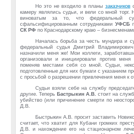
Но это не входило в планы
заказчиков
с
камеру являлись судьи, и вели со мной торг. 
виноватым за то, что федеральный 
сфальсифицированным сотрудниками
УФСБ
п
СК РФ
по Краснодарскому краю – бизнесменами
Началась борьба за честь мундира и су
федеральный судья Дмитрий Владимирович
назначили меня же! Мои коллеги, заработав
организовали и инициировали против меня 
поменяв местами себя со мной. Судьи, неко
подготовленные для них бумаги с указанием 
с просьбой о разрешении привлечения меня к 
Судьи взяли себе на службу председат
другие. Теперь
Бастрыкин А.В.
стоит на служ
убийство (или причинение смерти по неостор
Д.В.
Быстрыкин А.В. просит заставить Новик
считает, что хватит для Кубани громких прес
Д.В. и нахождение его на стационарном леч