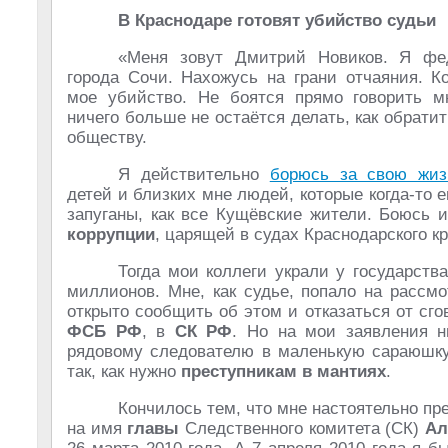
В Краснодаре готовят убийство судь
«Меня зовут Дмитрий Новиков. Я фе
города Сочи. Нахожусь на грани отчаяния. К
мое убийство. Не боятся прямо говорить м
ничего больше не остаётся делать, как обрати
обществу.
Я действительно
борюсь за свою жиз
детей и близких мне людей, которые когда-то 
запуганы, как все Кущёвские жители. Боюсь и
коррупции
, царящей в судах Краснодарского к
Тогда мои коллеги украли у государств
миллионов. Мне, как судье, попало на рассм
открыто сообщить об этом и отказаться от сго
ФСБ РФ
, в
СК РФ
. Но на мои заявления н
рядовому следователю в маленькую сараюшку 
так, как нужно
преступникам в мантиях
.
Кончилось тем, что мне настоятельно пр
на имя
главы
Следственного комитета (СК)
Ал