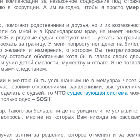
и компенсации за незаконное содержание под страж
яю в коррупции. А им выгодно, чтобы я просто
умер
ю, помогают родственники и друзья, но и их возможнос
или со мной и в Краснодарском крае, не имеет никак
ФСБ и рядовые судьи советуют мне – уехать за границ
ехать за границу. У меня попросту нет денег на билет,
го желания и намерения, о котором Вы театрализова
хочу остаться оболганным хотя бы в глазах своих дво
 и учил детей смелости, мужеству и отваге. Я не позво
имым» следствием.
ии
и мечтаю быть услышанным не в мемуарах через 
ейчас, своими откровениями, заявлениями, выступления
 сделать с судьёй, то
ЧТО
существующая система
мож
 только одно –
SOS
!!!
ар. Такого вы больше нигде не увидите и не услышите.
вопросы, многие из которых Вам никогда не расскаж
учал взятки за решение, которое отменил и за земл