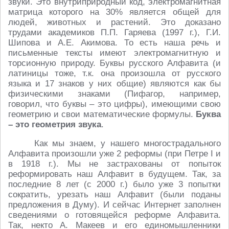
звуки. Это внутриприродный код, электромагнитная
матрица которого на 30% является общей для
людей, животных и растений. Это доказано
трудами академиков П.П. Гаряева (1997 г.), Г.И.
Шипова и А.Е. Акимова. То есть наша речь и
письменные тексты имеют электромагнитную и
торсионную природу. Буквы русского Алфавита (и
латиницы тоже, т.к. она произошла от русского
языка и 17 знаков у них общие) являются как бы
физическими знаками (Пифагор, например,
говорил, что буквы – это цифры), имеющими свою
геометрию и свои математические формулы.
Буква
– это геометрия звука
.
Как мы знаем, у нашего многострадального
Алфавита произошли уже 2 реформы (при Петре I и
в 1918 г.). Мы не застрахованы от попыток
реформировать наш Алфавит в будущем. Так, за
последние 8 лет (с 2000 г.) было уже 3 попытки
сократить, урезать наш Алфавит (были поданы
предложения в Думу). И сейчас Интернет заполнен
сведениями о готовящейся реформе Алфавита.
Так, некто А. Макеев и его единомышленники