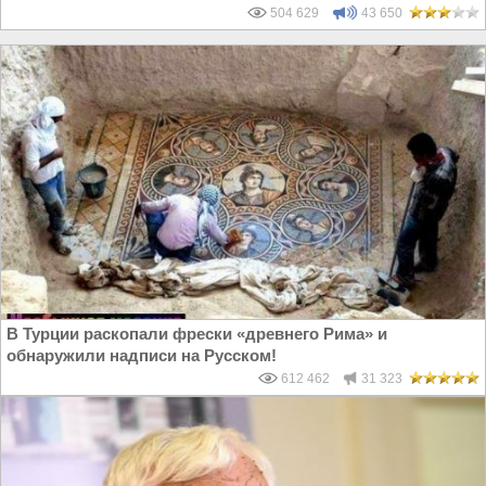
504 629
43 650
В Турции раскопали фрески «древнего Рима» и
обнаружили надписи на Русском!
612 462
31 323