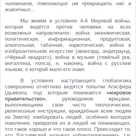
чиновников, помогающих им превращать нас в
животных...
Мы живём в условиях 4-й Мировой войны,
которая ведётся против человека на всех
возможных направлениях: война экономическая,
политическая, информационная, продуктовая,
алкогольная, табачная, наркотическая, война в
изобразительном искусстве (авангард, андеграунд,
«Чёрный квадрат»), война в музыке (тяжёлый рок,
металлика, попса), и, наконец, война с русским
языком, о которой мало кто знает.
В условиях наступающего глобализма
совершенно отчётливо видятся попытки Агасфера
(дьявола, под которым понимается
«мировое
правительство»
, руководимое жрецами,
выполняющими свои чисто теологические,
религиозные инструкции, враждебные всем людям
на Земле) зомбировать людей, особенно молодое
поколение, превратив их в людей не понимающих,
что такое хорошо и что такое плохо. Происходит то,
что Достоевский называл «обрютированием», т.е.