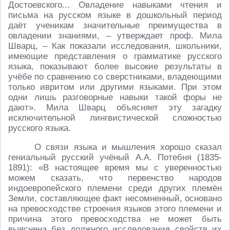
Достоевского... Овладение навыками чтения и
письма на русском языке в дошкольный период
даёт ученикам значительные преимущества в
овладении знаниями, – утверждает проф. Мила
Шварц, – Как показали исследования, школьники,
имеющие представления о грамматике русского
языка, показывают более высокие результаты в
учёбе по сравнению со сверстниками, владеющими
только ивритом или другими языками. При этом
одни лишь разговорные навыки такой форы не
дают». Мила Шварц объясняет эту загадку
исключительной лингвистической сложностью
русского языка.
О связи языка и мышления хорошо сказал
гениальный русский учёный А.А. Потебня (1835-
1891): «В настоящее время мы с уверенностью
можем сказать, что первенство народов
индоевропейского племени среди других племён
Земли, составляющее факт несомненный, основано
на превосходстве строения языков этого племени и
причина этого превосходства не может быть
выяснена без должного исследования свойств их