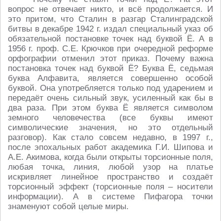
вопрос не отвечает никто, и всё продолжается. И
это притом, что Сталин в разгар Сталинградской
битвы в декабре 1942 г. издал специальный указ об
обязательной постановке точек над буквой Ё. А в
1956 г. проф. С.Е. Крючков при очередной реформе
орфографии отменил этот приказ. Почему важна
постановка точек над буквой Ё? Буква Ё, седьмая
буква Алфавита, является совершенно особой
буквой. Она употребляется только под ударением и
передаёт очень сильный звук, усиленный как бы в
два раза. При этом буква Ё является символом
земного человечества (все буквы имеют
символические значения, но это отдельный
разговор). Как стало совсем недавно, в 1997 г.,
после эпохальных работ академика Г.И. Шипова и
А.Е. Акимова, когда были открыты торсионные поля,
любая точка, линия, любой узор на платье
искривляет линейное пространство и создаёт
торсионный эффект (торсионные поля – носители
информации). А в системе Пифагора точки
знаменуют собой целые миры.