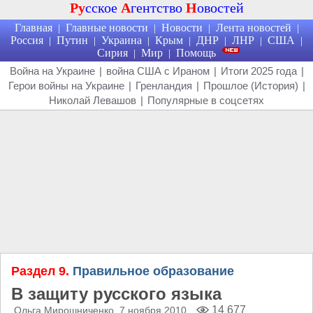
Ру
сское
А
гентство
Н
овостей
Главная
Главные новости
Новости
Лента новостей
|
|
|
|
Россия
Путин
Украина
Крым
ДНР
ЛНР
США
|
|
|
|
|
|
|
Сирия
Мир
Помощь
|
|
Война на Украине
|
война США с Ираном
|
Итоги 2025 года
|
Герои войны на Украине
|
Гренландия
|
Прошлое (История)
|
Николай Левашов
|
Популярные в соцсетях
Раздел 9.
Правильное образование
В защиту русского языка
14 677
Ольга Мирошниченко
, 7 ноября 2010