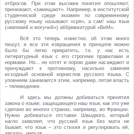
отбросов. При этом высокие понятия опошляют,
принижают, «замещают». Например, в институтской
студенческой среде экзамен по современному
русскому языку называют «сря», а сам! наш язык
(«великий и могучий») аббревиатурой «ВиМ».
Всё это теперь известно, об этом много
пишут, и все эти извращения в принципе можно
было бы легко прекратить, т.к. у нас есть
литературный язык с его строгими правилами и
нормами. Но... не хотят и порою даже насаждают и
принуждают к противному, насильно заменяя
исходный основной корнеслов русского языка. С
упоением занимается этим, например, пятая власть
– телевидение.
И здесь мы должны добиваться принятия
закона о языке, защищающего наш язык, как это уже
сделано во многих странах, например, во Франции.
Нужно добиваться отставки Швыдкого, который
нагло заявляет, что русский язык без мата не
бывает, что язык – это стихия и регулировать её,
дескать, нельзя.