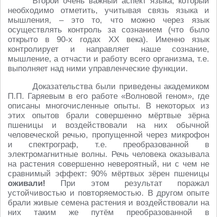
Второй очень важный аспект языка, который
необходимо отметить, учитывая связь языка и
мышления, – это то, что можно через язык
осуществлять контроль за сознанием (что было
открыто в 90-х годах XX века). Именно язык
контролирует и направляет наше сознание,
мышление, а отчасти и работу всего организма, т.е.
выполняет над ними управленческие функции.
Доказательства были приведены академиком
П.П. Гаряевым в его работе «Волновой геном», где
описаны многочисленные опыты. В некоторых из
этих опытов брали совершенно мёртвые зёрна
пшеницы и воздействовали на них обычной
человеческой речью, пропущенной через микрофон
и спектрограф, т.е. преобразованной в
электромагнитные волны. Речь человека оказывала
на растения совершенно невероятный, ни с чем не
сравнимый эффект: 90% мёртвых зёрен пшеницы
оживали!
При этом результат поражал
устойчивостью и повторяемостью. В другом опыте
брали живые семена растения и воздействовали на
них таким же путём преобразованной в