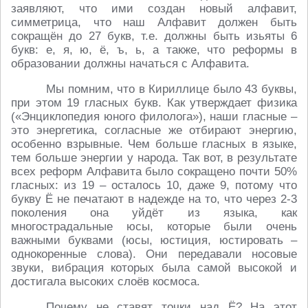
заявляют, что ими создан новый алфавит,
симметрица, что наш Алфавит должен быть
сокращён до 27 букв, т.е. должны быть изьяты 6
букв: е, я, ю, ё, ъ, ь, а также, что реформы в
образовании должны начаться с Алфавита.
Мы помним, что в Кириллице было 43 буквы,
при этом 19 гласных букв. Как утверждает физика
(«Энциклопедия юного филолога»), наши гласные –
это энергетика, согласные же отбирают энергию,
особенно взрывные. Чем больше гласных в языке,
тем больше энергии у народа. Так вот, в результате
всех реформ Алфавита было сокращено почти 50%
гласных: из 19 – осталось 10, даже 9, потому что
букву Ё не печатают в надежде на то, что через 2-3
поколения она уйдёт из языка, как
многострадальные юсы, которые были очень
важными буквами (юсы, юстиция, юстировать –
однокоренные слова). Они передавали носовые
звуки, вибрация которых была самой высокой и
достигала высоких слоёв космоса.
Почему не ставят точки над Ё? На этот