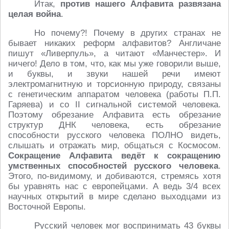
Итак,
против нашего Алфавита развязана
целая война
.
Но почему?! Почему в других странах не
бывает никаких реформ алфавитов? Англичане
пишут «Ливерпуль», а читают «Манчестер». И
ничего! Дело в том, что, как мы уже говорили выше,
и буквы, и звуки нашей речи имеют
электромагнитную и торсионную природу, связаны
с генетическим аппаратом человека (работы П.П.
Гаряева) и со II сигнальной системой человека.
Поэтому обрезание Алфавита есть обрезание
структур ДНК человека, есть обрезание
способности русского человека ПОЛНО видеть,
слышать и отражать мир, общаться с Космосом.
Сокращение Алфавита ведёт к сокращению
умственных способностей русского человека
.
Этого, по-видимому, и добиваются, стремясь хотя
бы уравнять нас с европейцами. А ведь 3/4 всех
научных открытий в мире сделано выходцами из
Восточной Европы.
Русский человек мог воспринимать 43 буквы