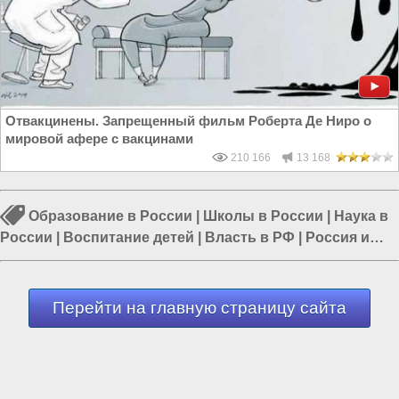
Отвакцинены. Запрещенный фильм Роберта Де Ниро о
мировой афере с вакцинами
210 166
13 168
Образование в России
|
Школы в России
|
Наука в
России
|
Воспитание детей
|
Власть в РФ
|
Россия и
Евразия
|
Политика в России
Перейти на главную страницу сайта