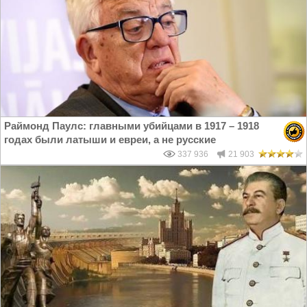
Раймонд Паулс: главными убийцами в 1917 – 1918
годах были латыши и евреи, а не русские
337 936
21 903