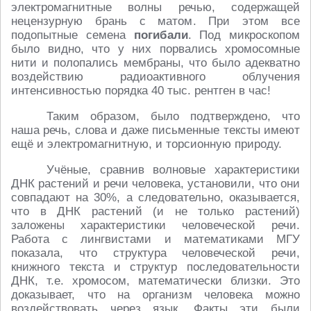
электромагнитные волны речью, содержащей
нецензурную брань с матом. При этом все
подопытные семена
погибали
. Под микроскопом
было видно, что у них порвались хромосомные
нити и полопались мембраны, что было адекватно
воздействию радиоактивного облучения
интенсивностью порядка 40 тыс. рентген в час!
Таким образом, было подтверждено, что
наша речь, слова и даже письменные тексты имеют
ещё и электромагнитную, и торсионную природу.
Учёные, сравнив волновые характеристики
ДНК растений и речи человека, установили, что они
совпадают на 30%, а следовательно, оказывается,
что в ДНК растений (и не только растений)
заложены характеристики человеческой речи.
Работа с лингвистами и математиками МГУ
показала, что структура человеческой речи,
книжного текста и структур последовательности
ДНК, т.е. хромосом, математически близки. Это
доказывает, что на организм человека можно
воздействовать через язык. Факты эти были