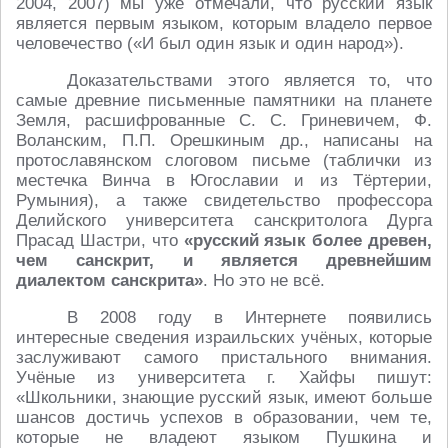
2004, 2007) мы уже отмечали, что русский язык
является первым языком, которым владело первое
человечество («И был один язык и один народ»).
Доказательствами этого является то, что
самые древние письменные памятники на планете
Земля, расшифрованные С. С. Гриневичем, Ф.
Воланским, П.П. Орешкиным др., написаны на
протославянском слоговом письме (таблички из
местечка Винча в Югославии и из Тёртерии,
Румыния), а также свидетельство профессора
Делийского университета санскритолога Дурга
Прасад Шастри, что
«русский язык более древен,
чем санскрит, и является древнейшим
диалектом санскрита»
. Но это не всё.
В 2008 году в Интернете появились
интересные сведения израильских учёных, которые
заслуживают самого пристального внимания.
Учёные из университета г. Хайфы пишут:
«Школьники, знающие русский язык, имеют больше
шансов достичь успехов в образовании, чем те,
которые не владеют языком Пушкина и