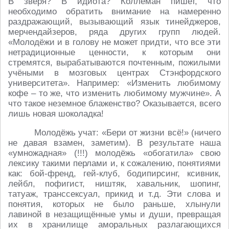
В зверя? В идиота? Коллеман пишет, что
необходимо обратить внимание на намеренно
раздражающий, вызывающий язык тинейджеров,
мерчендайзеров, ряда других групп людей.
«Молодёжи и в голову не может придти, что все эти
нетрадиционные ценности, к которым они
стремятся, вырабатываются почтенным, пожилыми
учёными в мозговых центрах Стэнфордского
университета». Например: «Изменить любимому
кофе – то же, что изменить любимому мужчине». А
что такое неземное блаженство? Оказывается, всего
лишь новая шоколадка!
Молодёжь учат: «Бери от жизни всё!» (ничего
не давая взамен, заметим). В результате наша
«умножадная» (!!!) молодёжь «обогатила» свою
лексику такими перлами и, к сожалению, понятиями
как: бой-френд, гей-клуб, бодипирсинг, ксивник,
лейбл, пофигист, ништяк, хавальник, шопинг,
татуаж, транссексуал, прикид и т.д. Эти слова и
понятия, которых не было раньше, хлынули
лавиной в незащищённые умы и души, превращая
их в хранилище аморальных разлагающихся