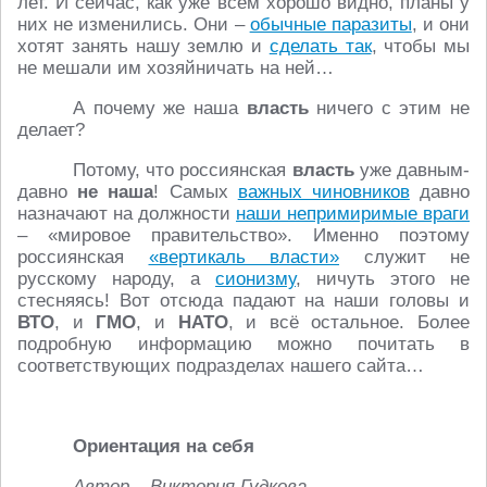
лет. И сейчас, как уже всем хорошо видно, планы у
них не изменились. Они –
обычные паразиты
, и они
хотят занять нашу землю и
сделать так
, чтобы мы
не мешали им хозяйничать на ней…
А почему же наша
власть
ничего с этим не
делает?
Потому, что россиянская
власть
уже давным-
давно
не наша
! Самых
важных чиновников
давно
назначают на должности
наши непримиримые враги
– «мировое правительство». Именно поэтому
россиянская
«вертикаль власти»
служит не
русскому народу, а
сионизму
, ничуть этого не
стесняясь! Вот отсюда падают на наши головы и
ВТО
, и
ГМО
, и
НАТО
, и всё остальное. Более
подробную информацию можно почитать в
соответствующих подразделах нашего сайта…
Ориентация на себя
Автор – Виктория Гудкова