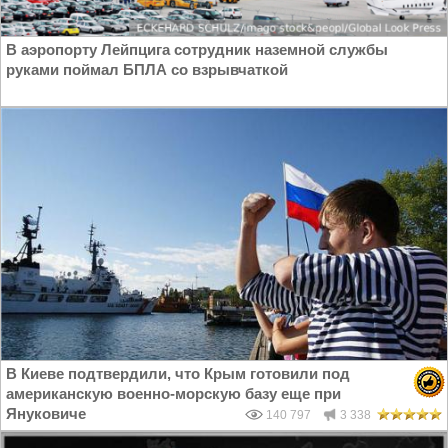
В аэропорту Лейпцига сотрудник наземной службы
руками поймал БПЛА со взрывчаткой
В Киеве подтвердили, что Крым готовили под
американскую военно-морскую базу еще при
Януковиче
140 797
3 338