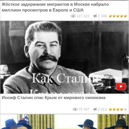
Жёсткое задержание мигрантов в Москве набрало
миллион просмотров в Европе и США
127 322
2 348
Иосиф Сталин спас Крым от мирового сионизма
75 397
2 013