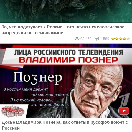
То, что подступает к России – это нечто нечеловеческое,
запредельное, немыслимое
93 462
1 589
Досье Владимира Познера, как отпетый русофоб воюет с
Россией