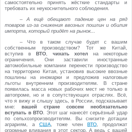
самостоятельно принять жёсткие стандарты и
требовать их неукоснительного соблюдения.
– А ещё обещают падение цен на ряд
товаров из-за снижения ввозных пошлин и обилия
импорта, который придёт на рынок...
– Что в таком случае будет с вашим
собственным производ­ством? Тот же Китай,
вступив в
ВТО
,
чихать хотел
на некоторые
ограничения. Они заставили иностранные
автомобильные компании перенести производство
на территорию Китая, установив высокие ввозные
пошлины на иномарки и предложив налоговые
льготы внутренним производителям. В стране
появилась масса новых рабочих мест не только в
автопроме, но и в сопутствующих отраслях. Всё,
что я вижу и слышу здесь, в России, подсказывает
мне:
вашей стране совсем необязательно
вступать в ВТО
. Этот шаг нанесёт серьёзный удар
по сельхозпроизводителям. Вы снизите дотации
аграриям, а
США
, тоже член
ВТО
, продолжат
огромные вливания в этот сектор. А ведь с вашей