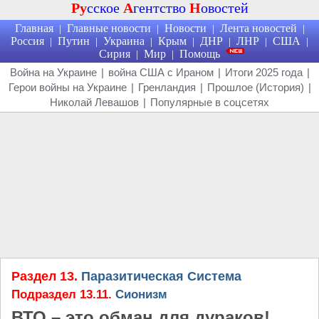
Ру
сское
А
гентство
Н
овостей
Главная
Главные новости
Новости
Лента новостей
|
|
|
|
Россия
Путин
Украина
Крым
ДНР
ЛНР
США
|
|
|
|
|
|
|
Сирия
Мир
Помощь
|
|
Война на Украине
|
война США с Ираном
|
Итоги 2025 года
|
Герои войны на Украине
|
Гренландия
|
Прошлое (История)
|
Николай Левашов
|
Популярные в соцсетях
Раздел 13.
Паразитическая Система
Подраздел 13.11.
Сионизм
ВТО – это обман для дураков!