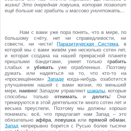
жизни! Это очередная ловушка, которая позволит
ещё больше нас грабить и массово уничтожать...
Нам с вами уже пора понять, что в мире, по
большому счёту, нет ни справедливости, ни
совести, ни чести!
Паразитическая Система
, в
которой мы с вами живём уже несколько сотен лет,
и которая создана на нашей прекрасной планете
пришлыми бандитами, умеет только
грабить
слабых и
убивать
уже ограбленных. Поэтому
думать или надеяться на то, что кто-то на
«просвещённом»
Западе
когда-нибудь озаботится
улучшением нашей с вами жизни, по меньшей
мере,
наивно
! Западом управляют
шакалы
, которые
способны только
отнимать
и
делить
! Они
тренируются в этой деятельности много сотен лет и
весьма преуспели. Поэтому мы должны хорошо
понимать: всё, что предлагает нам Запад – это
обязательно
афёра
,
ловушка
или
прямой обман
.
Запад
непрерывно борется с Русью более тысячи