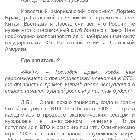
Известный американский экономист
Лоренс
Брам
, работавший советником в правительствах
Китая, Вьетнама и Лаоса, считает, что России не
нужен этот «старомодный клуб богатых стран». Нам
необходимо кооперироваться с набирающими силу
государствами Юго-Восточной Азии и Латинской
Америки.
Где капиталы?
«
АиФ»: – Господин Брам, когда нам
рассказывают о преимуществах членства в ВТО,
то приводят в пример Китай: после вступления в
стране начался бурный рост. И у нас так будет?
Л.Б.: – Очень важно понимать, когда и зачем
Китай вступил в
ВТО
. Это было в 2002 г., страна
находилась в процессе экономических реформ и
нуждалась в иностранном капитале. Тогда
вступление в
ВТО
и решение принять Олимпийские
игры 2008 г. стало сигналом зарубежному миру:
«Мы такие же, как вы, мы открыты!» Инвесторы